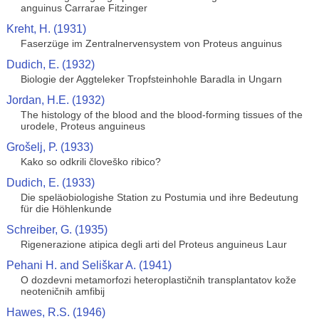
anguinus Carrarae Fitzinger
Kreht, H. (1931)
Faserzüge im Zentralnervensystem von Proteus anguinus
Dudich, E. (1932)
Biologie der Aggteleker Tropfsteinhohle Baradla in Ungarn
Jordan, H.E. (1932)
The histology of the blood and the blood-forming tissues of the
urodele, Proteus anguineus
Grošelj, P. (1933)
Kako so odkrili človeško ribico?
Dudich, E. (1933)
Die speläobiologishe Station zu Postumia und ihre Bedeutung
für die Höhlenkunde
Schreiber, G. (1935)
Rigenerazione atipica degli arti del Proteus anguineus Laur
Pehani H. and Seliškar A. (1941)
O dozdevni metamorfozi heteroplastičnih transplantatov kože
neoteničnih amfibij
Hawes, R.S. (1946)