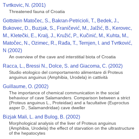
Tvrtkovic, N. (2001)
Threatened fauna of Croatia
Gottstein Matočec, S., Bakran-Petricioli, T., Bedek, J.,
Bukovec, D., Buzjak, S., Franičević, M., Jalžić, B., Kerovec,
M., Kletečki, E., Kralj, J., Kružić, P., Kučinić, M., Kuhta, M.,
Matočec, N., Ozimec, R., Rađa, T., Ternjen, I. and Tvrtković,
N (2002)
An overview of the cave and interstitial biota of Croatia
Racca, L., Bressi N., Dolce, S. and Giacoma, C. (2002)
Studio etologico del comportamento alimentare di Proteus
anguinus anguinus (Amphibia, Urodela) in cattività
Guillaume, O. (2002)
The importance of chemical communication in the social
behaviour of cave Salamanders. Comparison between a strict
(Proteus anguinus L., Proteidae) and a facultative (Euproctus
asper D., Salamandridae) cave dweller
Bizjak Mali, L. and Bulog, B. (2002)
Morphological analysis of the liver of Proteus anguinus
(Amphibia, Urodela) the effect of starvation on the ultrastructure
of the hepatocytes