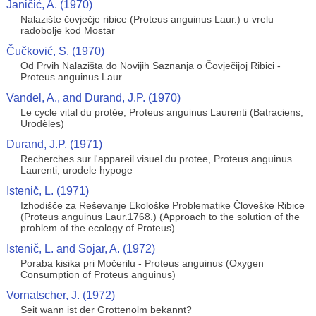
Janičić, A. (1970)
Nalazište čovječje ribice (Proteus anguinus Laur.) u vrelu
radobolje kod Mostar
Čučković, S. (1970)
Od Prvih Nalazišta do Novijih Saznanja o Čovječijoj Ribici -
Proteus anguinus Laur.
Vandel, A., and Durand, J.P. (1970)
Le cycle vital du protée, Proteus anguinus Laurenti (Batraciens,
Urodèles)
Durand, J.P. (1971)
Recherches sur l'appareil visuel du protee, Proteus anguinus
Laurenti, urodele hypoge
Istenič, L. (1971)
Izhodišče za Reševanje Ekološke Problematike Človeške Ribice
(Proteus anguinus Laur.1768.) (Approach to the solution of the
problem of the ecology of Proteus)
Istenič, L. and Sojar, A. (1972)
Poraba kisika pri Močerilu - Proteus anguinus (Oxygen
Consumption of Proteus anguinus)
Vornatscher, J. (1972)
Seit wann ist der Grottenolm bekannt?