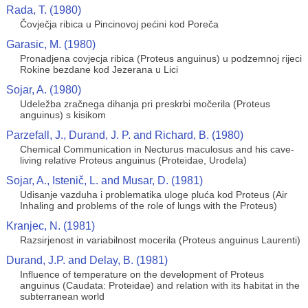
Rada, T. (1980)
Čovječja ribica u Pincinovoj pećini kod Poreča
Garasic, M. (1980)
Pronadjena covjecja ribica (Proteus anguinus) u podzemnoj rijeci
Rokine bezdane kod Jezerana u Lici
Sojar, A. (1980)
Udeležba zračnega dihanja pri preskrbi močerila (Proteus
anguinus) s kisikom
Parzefall, J., Durand, J. P. and Richard, B. (1980)
Chemical Communication in Necturus maculosus and his cave-
living relative Proteus anguinus (Proteidae, Urodela)
Sojar, A., Istenič, L. and Musar, D. (1981)
Udisanje vazduha i problematika uloge pluća kod Proteus (Air
Inhaling and problems of the role of lungs with the Proteus)
Kranjec, N. (1981)
Razsirjenost in variabilnost mocerila (Proteus anguinus Laurenti)
Durand, J.P. and Delay, B. (1981)
Influence of temperature on the development of Proteus
anguinus (Caudata: Proteidae) and relation with its habitat in the
subterranean world