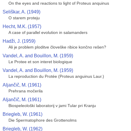
On the eyes and reactions to light of Proteus anquinus
Seliškar, A. (1949)
O starem proteju
Hecht, M.K. (1957)
A case of parallel evolution in salamanders
Hadži, J. (1959)
Ali je problem ploditve človeške ribice končno rešen?
Vandel, A. and Bouillon, M. (1959)
Le Protee et son interet biologique
Vandel, A. and Bouillon, M. (1959)
La reproduction du Protée (Proteus anguinus Laur.)
Aljančič, M. (1961)
Prehrana močerila
Aljančič, M. (1961)
Biospeleološki laboratorij v jami Tular pri Kranju
Briegleb, W. (1961)
Die Spermatophore des Grottenolms
Briegleb, W. (1962)