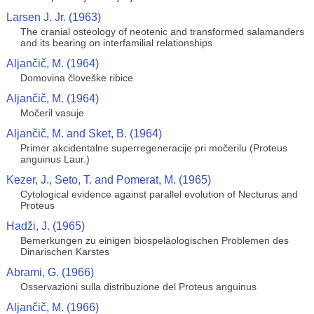
Larsen J. Jr. (1963)
The cranial osteology of neotenic and transformed salamanders
and its bearing on interfamilial relationships
Aljančič, M. (1964)
Domovina človeške ribice
Aljančič, M. (1964)
Močeril vasuje
Aljančič, M. and Sket, B. (1964)
Primer akcidentalne superregeneracije pri močerilu (Proteus
anguinus Laur.)
Kezer, J., Seto, T. and Pomerat, M. (1965)
Cytological evidence against parallel evolution of Necturus and
Proteus
Hadži, J. (1965)
Bemerkungen zu einigen biospeläologischen Problemen des
Dinarischen Karstes
Abrami, G. (1966)
Osservazioni sulla distribuzione del Proteus anguinus
Aljančič, M. (1966)