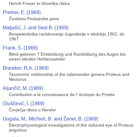
Henrik Freyer in človeška ribica
Pretner, E. (1968)
Živalstvo Postojnske jame
Matjašić, J. and Sket B. (1969)
Biospeleološka raziskovanja Jugoslavije v obdobju 1962. do
1967
Frank, S. (1969)
Blind geboren ? Entwicklung und Ruckbildung des Auges bei
einem blinden Hohlensalmler
Brandon, R.A. (1969)
Taxonomic relationship of the salamander genera Proteus and
Necturus
Aljančič, M. (1969)
Contribution a la connaissance de l' écotope du Protée
Gluščević, I. (1969)
Čovječja ribica u Neretvi
Gogala, M., Michieli, B. and Žener, B. (1969)
Electrophysiological investigations of the reduced eye of Proteus
anguinus