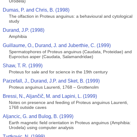
Urodela)
Dumas, P. and Chris, B. (1998)
The olfaction in Proteus anguinus: a behavioural and cytological
study
Durand, J.P. (1998)
Amphibia
Guillaume, O., Durand, J. and Juberthie, C. (1999)
Spermatophores of Proteus anguinus (Caudata, Proteidae) and
Euproctus asper (Caudata, Salamandridae)
Shaw, T. R. (1999)
Proteus for sale and for science in the 19th century
Parzefall, J., Durand, J.P. and Sket, B. (1999)
Proteus anguinus Laurenti, 1768 – Grottenolm
Bressi, N., Aljančič, M. and Lapini, L. (1999)
Notes on presence and feeding of Proteus anguinus Laurenti,
1768 outside caves
Aljancic, G. and Bulog, B. (1999)
Earth magnetic field orientation in Proteus anguinus (Amphibia:
Urodela) using computer analysis
Tvrtkovic, N. (1999)