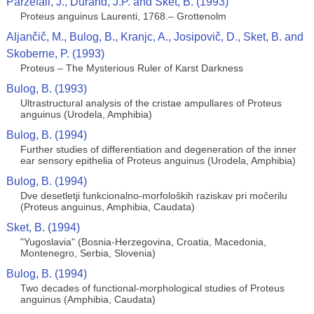
Parzefall, J., Durand, J.P. and Sket, B. (1993)
Proteus anguinus Laurenti, 1768.– Grottenolm
Aljančič, M., Bulog, B., Kranjc, A., Josipovič, D., Sket, B. and
Skoberne, P. (1993)
Proteus – The Mysterious Ruler of Karst Darkness
Bulog, B. (1993)
Ultrastructural analysis of the cristae ampullares of Proteus
anguinus (Urodela, Amphibia)
Bulog, B. (1994)
Further studies of differentiation and degeneration of the inner
ear sensory epithelia of Proteus anguinus (Urodela, Amphibia)
Bulog, B. (1994)
Dve desetletji funkcionalno-morfoloških raziskav pri močerilu
(Proteus anguinus, Amphibia, Caudata)
Sket, B. (1994)
"Yugoslavia" (Bosnia-Herzegovina, Croatia, Macedonia,
Montenegro, Serbia, Slovenia)
Bulog, B. (1994)
Two decades of functional-morphological studies of Proteus
anguinus (Amphibia, Caudata)