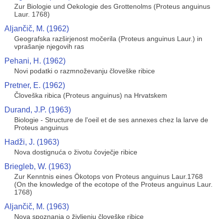
Zur Biologie und Oekologie des Grottenolms (Proteus anguinus
Laur. 1768)
Aljančič, M. (1962)
Geografska razširjenost močerila (Proteus anguinus Laur.) in
vprašanje njegovih ras
Pehani, H. (1962)
Novi podatki o razmnoževanju človeške ribice
Pretner, E. (1962)
Človeška ribica (Proteus anguinus) na Hrvatskem
Durand, J.P. (1963)
Biologie - Structure de l'oeil et de ses annexes chez la larve de
Proteus anguinus
Hadži, J. (1963)
Nova dostignuća o životu čovječje ribice
Briegleb, W. (1963)
Zur Kenntnis eines Ökotops von Proteus anguinus Laur.1768
(On the knowledge of the ecotope of the Proteus anguinus Laur.
1768)
Aljančič, M. (1963)
Nova spoznanja o življenju človeške ribice