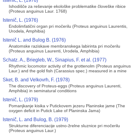
Istenič, L. (1976)
Ishodišče za reševanje ekološke problematike človeške ribice
(Proteus anguinus Laur. 1768)
Istenič, L. (1976)
Endolimfatični organ pri močerilu (Proteus anguinus Laurentis,
Urodela, Amphibia)
Istenič L. and Bulog B. (1976)
Anatomske raziskave membranskega labirinta pri močerilu
(Proteus anguinus Laurenti, Urodela, Amphibia)
Schatz. A., Briegleb, W., Sinapius, F. et al. (1977)
Rhythmic locomotor activity of the grottenolm (Proteus anguinus
Laur.) and the gold fish (Carassius spec.) measured in a mine
Sket, B. and Velkovrh, F. (1978)
The discovery of Proteus-eggs (Proteus anguinus Laurenti,
Amphibia) in seminatural conditions
Istenič, L. (1979)
Pomanjkanje kisika v Putickovem jezeru Planinske jame (The
oxygen deficit in Putick Lake of Planinska Jama)
Istenič, L. and Bulog, B. (1979)
Strukturne diferenciacije ustno-žrelne sluznice pri močerilu
(Proteus anguinus Laur.)