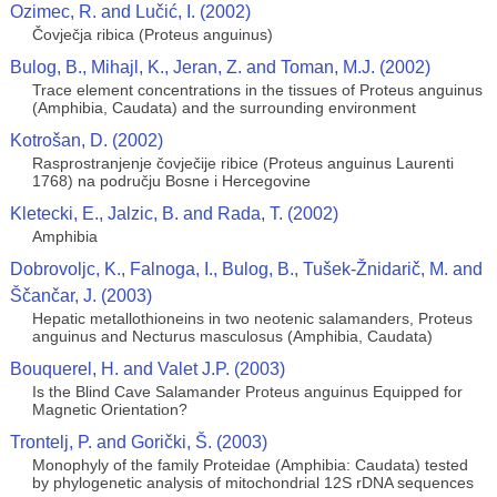
Ozimec, R. and Lučić, I. (2002)
Čovječja ribica (Proteus anguinus)
Bulog, B., Mihajl, K., Jeran, Z. and Toman, M.J. (2002)
Trace element concentrations in the tissues of Proteus anguinus
(Amphibia, Caudata) and the surrounding environment
Kotrošan, D. (2002)
Rasprostranjenje čovječije ribice (Proteus anguinus Laurenti
1768) na području Bosne i Hercegovine
Kletecki, E., Jalzic, B. and Rada, T. (2002)
Amphibia
Dobrovoljc, K., Falnoga, I., Bulog, B., Tušek-Žnidarič, M. and
Ščančar, J. (2003)
Hepatic metallothioneins in two neotenic salamanders, Proteus
anguinus and Necturus masculosus (Amphibia, Caudata)
Bouquerel, H. and Valet J.P. (2003)
Is the Blind Cave Salamander Proteus anguinus Equipped for
Magnetic Orientation?
Trontelj, P. and Gorički, Š. (2003)
Monophyly of the family Proteidae (Amphibia: Caudata) tested
by phylogenetic analysis of mitochondrial 12S rDNA sequences