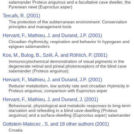
salamander Proteus anguinus and a facultative cave dweller, the
Pyrenean newt (Euproctus asper)
Tercafs, R. (2001)
The protection of the subterranean environment: Conservation
principles and management tools
Hervant, F., Mathieu, J. and Durand, J.P. (2001)
Circadian rhythmicity, respiration and behavior In hypogean and
epigean salamanders
Kos, M., Bulog, B., Szél, Á. and Röhlich, P. (2001)
Immunocytochemical demonstration of visual pigments in the
degenerate retinal and pineal photoreceptors of the blind cave
salamander (Proteus anguinus).
Hervant, F., Mathieu, J. and Durand, J.P. (2001)
Reducer metabolism, low activity rate and circadian rhytmicity in
Proteus anguinus, comparison with Euproctus asper
Hervant, F., Mathieu, J. and Durand, J. (2001)
Behavioural, physiological and metabolic responses to long-term
starvation and refeeding in a blind cave-dwelling (Proteus
anguinus) and a surface-dwelling (Euproctus asper) salamander
Gottstein-Matocec , S. and 18 other authors (2001)
Croatia