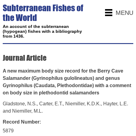
Subterranean Fishes of
MENU
the World
An account of the subterranean
(hypogean) fishes with a bibliography
from 1436.
Journal Article
A new maximum body size record for the Berry Cave
Salamander (Gyrinophilus gulolineatus) and genus
Gyrinophilus (Caudata, Plethodontidae) with a comment
on body size in plethodontid salamanders
Gladstone, N.S., Carter, E.T., Niemiller, K.D.K., Hayter, L.E.
and Niemiller, M.L.
Record Number:
5879