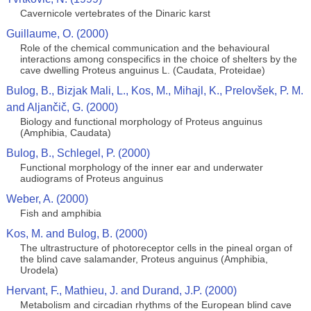
Cavernicole vertebrates of the Dinaric karst
Guillaume, O. (2000)
Role of the chemical communication and the behavioural
interactions among conspecifics in the choice of shelters by the
cave dwelling Proteus anguinus L. (Caudata, Proteidae)
Bulog, B., Bizjak Mali, L., Kos, M., Mihajl, K., Prelovšek, P. M.
and Aljančič, G. (2000)
Biology and functional morphology of Proteus anguinus
(Amphibia, Caudata)
Bulog, B., Schlegel, P. (2000)
Functional morphology of the inner ear and underwater
audiograms of Proteus anguinus
Weber, A. (2000)
Fish and amphibia
Kos, M. and Bulog, B. (2000)
The ultrastructure of photoreceptor cells in the pineal organ of
the blind cave salamander, Proteus anguinus (Amphibia,
Urodela)
Hervant, F., Mathieu, J. and Durand, J.P. (2000)
Metabolism and circadian rhythms of the European blind cave