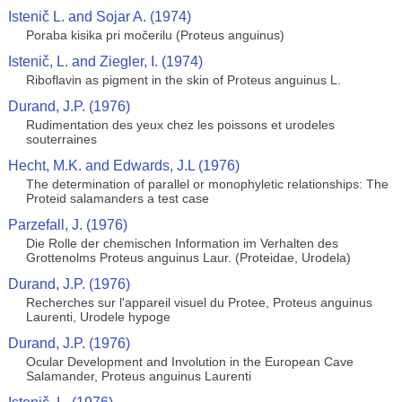
Istenič L. and Sojar A. (1974)
Poraba kisika pri močerilu (Proteus anguinus)
Istenič, L. and Ziegler, I. (1974)
Riboflavin as pigment in the skin of Proteus anguinus L.
Durand, J.P. (1976)
Rudimentation des yeux chez les poissons et urodeles
souterraines
Hecht, M.K. and Edwards, J.L (1976)
The determination of parallel or monophyletic relationships: The
Proteid salamanders a test case
Parzefall, J. (1976)
Die Rolle der chemischen Information im Verhalten des
Grottenolms Proteus anguinus Laur. (Proteidae, Urodela)
Durand, J.P. (1976)
Recherches sur l'appareil visuel du Protee, Proteus anguinus
Laurenti, Urodele hypoge
Durand, J.P. (1976)
Ocular Development and Involution in the European Cave
Salamander, Proteus anguinus Laurenti