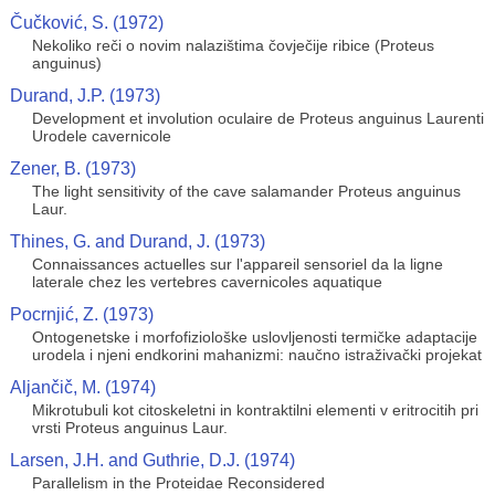
Čučković, S. (1972)
Nekoliko reči o novim nalazištima čovječije ribice (Proteus
anguinus)
Durand, J.P. (1973)
Development et involution oculaire de Proteus anguinus Laurenti
Urodele cavernicole
Zener, B. (1973)
The light sensitivity of the cave salamander Proteus anguinus
Laur.
Thines, G. and Durand, J. (1973)
Connaissances actuelles sur l'appareil sensoriel da la ligne
laterale chez les vertebres cavernicoles aquatique
Pocrnjić, Z. (1973)
Ontogenetske i morfofiziološke uslovljenosti termičke adaptacije
urodela i njeni endkorini mahanizmi: naučno istraživački projekat
Aljančič, M. (1974)
Mikrotubuli kot citoskeletni in kontraktilni elementi v eritrocitih pri
vrsti Proteus anguinus Laur.
Larsen, J.H. and Guthrie, D.J. (1974)
Parallelism in the Proteidae Reconsidered