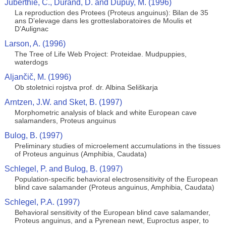
Juberthie, C., Durand, D. and Dupuy, M. (1996)
La reproduction des Protees (Proteus anguinus): Bilan de 35
ans D’elevage dans les grotteslaboratoires de Moulis et
D’Aulignac
Larson, A. (1996)
The Tree of Life Web Project: Proteidae. Mudpuppies,
waterdogs
Aljančič, M. (1996)
Ob stoletnici rojstva prof. dr. Albina Seliškarja
Arntzen, J.W. and Sket, B. (1997)
Morphometric analysis of black and white European cave
salamanders, Proteus anguinus
Bulog, B. (1997)
Preliminary studies of microelement accumulations in the tissues
of Proteus anguinus (Amphibia, Caudata)
Schlegel, P. and Bulog, B. (1997)
Population-specific behavioral electrosensitivity of the European
blind cave salamander (Proteus anguinus, Amphibia, Caudata)
Schlegel, P.A. (1997)
Behavioral sensitivity of the European blind cave salamander,
Proteus anguinus, and a Pyrenean newt, Euproctus asper, to