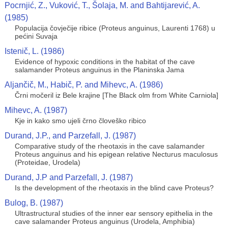
Pocrnjić, Z., Vuković, T., Šolaja, M. and Bahtijarević, A.
(1985)
Populacija čovječije ribice (Proteus anguinus, Laurenti 1768) u
pećini Suvaja
Istenič, L. (1986)
Evidence of hypoxic conditions in the habitat of the cave
salamander Proteus anguinus in the Planinska Jama
Aljančič, M., Habič, P. and Mihevc, A. (1986)
Črni močeril iz Bele krajine [The Black olm from White Carniola]
Mihevc, A. (1987)
Kje in kako smo ujeli črno človeško ribico
Durand, J.P., and Parzefall, J. (1987)
Comparative study of the rheotaxis in the cave salamander
Proteus anguinus and his epigean relative Necturus maculosus
(Proteidae, Urodela)
Durand, J.P and Parzefall, J. (1987)
Is the development of the rheotaxis in the blind cave Proteus?
Bulog, B. (1987)
Ultrastructural studies of the inner ear sensory epithelia in the
cave salamander Proteus anguinus (Urodela, Amphibia)