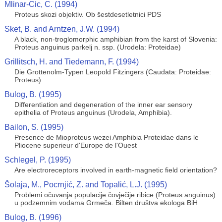
Mlinar-Cic, C. (1994)
Proteus skozi objektiv. Ob šestdesetletnici PDS
Sket, B. and Arntzen, J.W. (1994)
A black, non-troglomorphic amphibian from the karst of Slovenia:
Proteus anguinus parkelj n. ssp. (Urodela: Proteidae)
Grillitsch, H. and Tiedemann, F. (1994)
Die Grottenolm-Typen Leopold Fitzingers (Caudata: Proteidae:
Proteus)
Bulog, B. (1995)
Differentiation and degeneration of the inner ear sensory
epithelia of Proteus anguinus (Urodela, Amphibia).
Bailon, S. (1995)
Presence de Mioproteus wezei Amphibia Proteidae dans le
Pliocene superieur d'Europe de l'Ouest
Schlegel, P. (1995)
Are electroreceptors involved in earth-magnetic field orientation?
Šolaja, M., Pocrnjić, Z. and Topalić, L.J. (1995)
Problemi očuvanja populacije čovječije ribice (Proteus anguinus)
u podzemnim vodama Grmeča. Bilten društva ekologa BiH
Bulog, B. (1996)