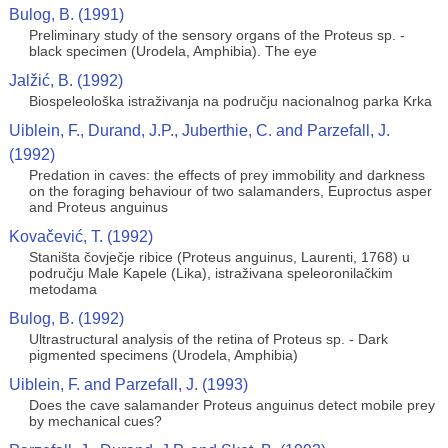
Bulog, B. (1991)
Preliminary study of the sensory organs of the Proteus sp. -
black specimen (Urodela, Amphibia). The eye
Jalžić, B. (1992)
Biospeleološka istraživanja na području nacionalnog parka Krka
Uiblein, F., Durand, J.P., Juberthie, C. and Parzefall, J.
(1992)
Predation in caves: the effects of prey immobility and darkness
on the foraging behaviour of two salamanders, Euproctus asper
and Proteus anguinus
Kovačević, T. (1992)
Staništa čovječje ribice (Proteus anguinus, Laurenti, 1768) u
području Male Kapele (Lika), istraživana speleoronilačkim
metodama
Bulog, B. (1992)
Ultrastructural analysis of the retina of Proteus sp. - Dark
pigmented specimens (Urodela, Amphibia)
Uiblein, F. and Parzefall, J. (1993)
Does the cave salamander Proteus anguinus detect mobile prey
by mechanical cues?