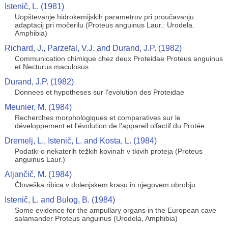
Istenič, L. (1981)
Uopštevanje hidrokemijskih parametrov pri proučavanju
adaptacij pri močerilu (Proteus anguinus Laur.: Urodela.
Amphibia)
Richard, J., Parzefal, V.J. and Durand, J.P. (1982)
Communication chimique chez deux Proteidae Proteus anguinus
et Necturus maculosus
Durand, J.P. (1982)
Donnees et hypotheses sur l'evolution des Proteidae
Meunier, M. (1984)
Recherches morphologiques et comparatives sur le
développement et l'évolution de l'appareil olfactif du Protée
Dremelj, L., Istenič, L. and Kosta, L. (1984)
Podatki o nekaterih težkih kovinah v tkivih proteja (Proteus
anguinus Laur.)
Aljančič, M. (1984)
Človeška ribica v dolenjskem krasu in njegovem obrobju
Istenič, L. and Bulog, B. (1984)
Some evidence for the ampullary organs in the European cave
salamander Proteus anguinus (Urodela, Amphibia)