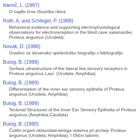
Istenič, L. (1987)
O najdbi črne človeške ribice
Roth, A. and Schlegel, P. (1988)
Behavioral evidence and supporting electrophysiological
observations for electroreception in the blind cave salamander,
Proteus anguinus (Urodela)
Novak, D. (1988)
Gradivo za slovensko speleološko biografijo z bibliografijo
Bulog, B. (1988)
Surface ultrastructure of the lateral line sensory receptors in
Proteus anguinus Laur. (Urodela, Amphibia)
Bulog, B. (1989)
Differentiation of the inner ear sensory epithelia of Proteus
anguinus (Urodela, Amphibia)
Bulog, B. (1989)
Tectorial Structures of the lnner Ear Sensory Epithelia of Proteus
anguinus (Amphibia,Caudata)
Bulog, B. (1990)
Čutilni organi oktavolateralnega sistema pri proteju Proteus
anguinus (Urodela, Amphibia). I Otični labirint.