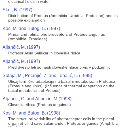
electrical fields in water
Sket, B. (1997)
Distribution of Proteus (Amphibia: Urodela: Proteidae) and its
possible explanation
Kos, M. and Bulog, B. (1997)
Pineal and retinal photoreceptors of Proteus anguinus
(Amphibia: Proteidae)
Aljančič, M. (1997)
Profesor Albin Seliškar in človeška ribica
Aljančič, M. (1997)
Pred dvesto leti so našli človeške ribice prvič v podzemlju
Šolaja, M., Pocrnjić, Z. and Topalić, L. (1998)
Uticaj termičke adaptacije na bazalni metabolizam Proteusa
(Proteus anguinus). (Influence of thermal adaptation on the
basal metabolism of Proteus)
Aljancic, G. and Aljancic. M (1998)
Cloveska ribica (Proteus anguinus)
Kos, M. and Bulog, B. (1998)
The structural variability of photoreceptor cells in the pineal
organ of blind cave salamander, Proteus anguinus (Amphibia,