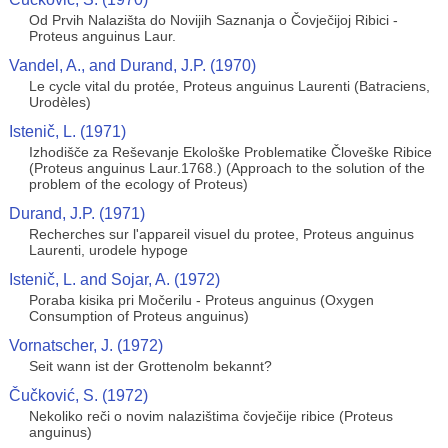
Od Prvih Nalazišta do Novijih Saznanja o Čovječijoj Ribici -
Proteus anguinus Laur.
Vandel, A., and Durand, J.P. (1970)
Le cycle vital du protée, Proteus anguinus Laurenti (Batraciens,
Urodèles)
Istenič, L. (1971)
Izhodišče za Reševanje Ekološke Problematike Človeške Ribice
(Proteus anguinus Laur.1768.) (Approach to the solution of the
problem of the ecology of Proteus)
Durand, J.P. (1971)
Recherches sur l'appareil visuel du protee, Proteus anguinus
Laurenti, urodele hypoge
Istenič, L. and Sojar, A. (1972)
Poraba kisika pri Močerilu - Proteus anguinus (Oxygen
Consumption of Proteus anguinus)
Vornatscher, J. (1972)
Seit wann ist der Grottenolm bekannt?
Čučković, S. (1972)
Nekoliko reči o novim nalazištima čovječije ribice (Proteus
anguinus)