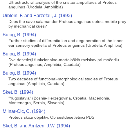
Ultrastructural analysis of the cristae ampullares of Proteus
anguinus (Urodela, Amphibia)
Uiblein, F. and Parzefall, J. (1993)
Does the cave salamander Proteus anguinus detect mobile prey
by mechanical cues?
Bulog, B. (1994)
Further studies of differentiation and degeneration of the inner
ear sensory epithelia of Proteus anguinus (Urodela, Amphibia)
Bulog, B. (1994)
Dve desetletji funkcionalno-morfoloških raziskav pri močerilu
(Proteus anguinus, Amphibia, Caudata)
Bulog, B. (1994)
Two decades of functional-morphological studies of Proteus
anguinus (Amphibia, Caudata)
Sket, B. (1994)
"Yugoslavia" (Bosnia-Herzegovina, Croatia, Macedonia,
Montenegro, Serbia, Slovenia)
Mlinar-Cic, C. (1994)
Proteus skozi objektiv. Ob šestdesetletnici PDS
Sket, B. and Arntzen, J.W. (1994)