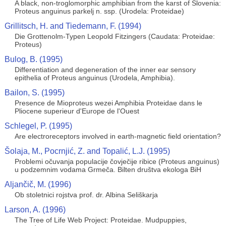
A black, non-troglomorphic amphibian from the karst of Slovenia:
Proteus anguinus parkelj n. ssp. (Urodela: Proteidae)
Grillitsch, H. and Tiedemann, F. (1994)
Die Grottenolm-Typen Leopold Fitzingers (Caudata: Proteidae:
Proteus)
Bulog, B. (1995)
Differentiation and degeneration of the inner ear sensory
epithelia of Proteus anguinus (Urodela, Amphibia).
Bailon, S. (1995)
Presence de Mioproteus wezei Amphibia Proteidae dans le
Pliocene superieur d'Europe de l'Ouest
Schlegel, P. (1995)
Are electroreceptors involved in earth-magnetic field orientation?
Šolaja, M., Pocrnjić, Z. and Topalić, L.J. (1995)
Problemi očuvanja populacije čovječije ribice (Proteus anguinus)
u podzemnim vodama Grmeča. Bilten društva ekologa BiH
Aljančič, M. (1996)
Ob stoletnici rojstva prof. dr. Albina Seliškarja
Larson, A. (1996)
The Tree of Life Web Project: Proteidae. Mudpuppies,