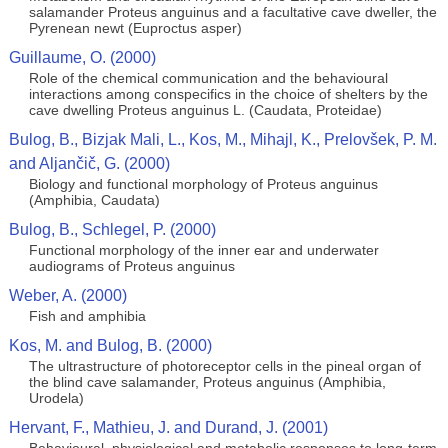
salamander Proteus anguinus and a facultative cave dweller, the
Pyrenean newt (Euproctus asper)
Guillaume, O. (2000)
Role of the chemical communication and the behavioural
interactions among conspecifics in the choice of shelters by the
cave dwelling Proteus anguinus L. (Caudata, Proteidae)
Bulog, B., Bizjak Mali, L., Kos, M., Mihajl, K., Prelovšek, P. M.
and Aljančič, G. (2000)
Biology and functional morphology of Proteus anguinus
(Amphibia, Caudata)
Bulog, B., Schlegel, P. (2000)
Functional morphology of the inner ear and underwater
audiograms of Proteus anguinus
Weber, A. (2000)
Fish and amphibia
Kos, M. and Bulog, B. (2000)
The ultrastructure of photoreceptor cells in the pineal organ of
the blind cave salamander, Proteus anguinus (Amphibia,
Urodela)
Hervant, F., Mathieu, J. and Durand, J. (2001)