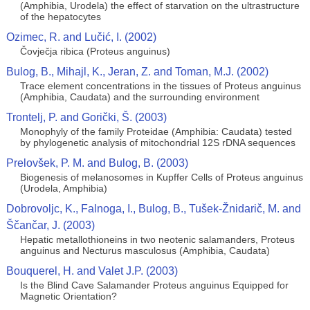
(Amphibia, Urodela) the effect of starvation on the ultrastructure
of the hepatocytes
Ozimec, R. and Lučić, I. (2002)
Čovječja ribica (Proteus anguinus)
Bulog, B., Mihajl, K., Jeran, Z. and Toman, M.J. (2002)
Trace element concentrations in the tissues of Proteus anguinus
(Amphibia, Caudata) and the surrounding environment
Trontelj, P. and Gorički, Š. (2003)
Monophyly of the family Proteidae (Amphibia: Caudata) tested
by phylogenetic analysis of mitochondrial 12S rDNA sequences
Prelovšek, P. M. and Bulog, B. (2003)
Biogenesis of melanosomes in Kupffer Cells of Proteus anguinus
(Urodela, Amphibia)
Dobrovoljc, K., Falnoga, I., Bulog, B., Tušek-Žnidarič, M. and
Ščančar, J. (2003)
Hepatic metallothioneins in two neotenic salamanders, Proteus
anguinus and Necturus masculosus (Amphibia, Caudata)
Bouquerel, H. and Valet J.P. (2003)
Is the Blind Cave Salamander Proteus anguinus Equipped for
Magnetic Orientation?