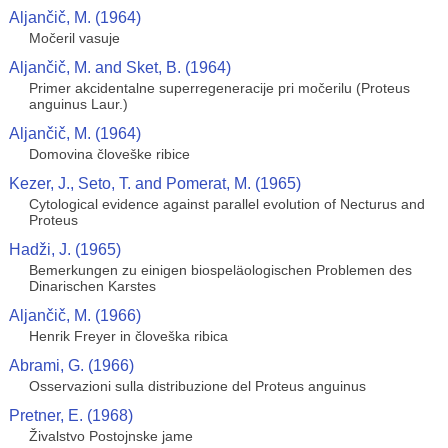
Aljančič, M. (1964)
Močeril vasuje
Aljančič, M. and Sket, B. (1964)
Primer akcidentalne superregeneracije pri močerilu (Proteus
anguinus Laur.)
Aljančič, M. (1964)
Domovina človeške ribice
Kezer, J., Seto, T. and Pomerat, M. (1965)
Cytological evidence against parallel evolution of Necturus and
Proteus
Hadži, J. (1965)
Bemerkungen zu einigen biospeläologischen Problemen des
Dinarischen Karstes
Aljančič, M. (1966)
Henrik Freyer in človeška ribica
Abrami, G. (1966)
Osservazioni sulla distribuzione del Proteus anguinus
Pretner, E. (1968)
Živalstvo Postojnske jame