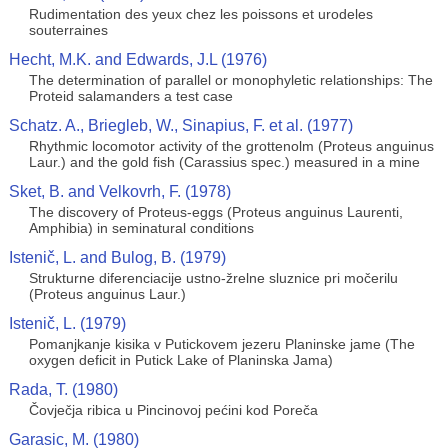
Rudimentation des yeux chez les poissons et urodeles
souterraines
Hecht, M.K. and Edwards, J.L (1976)
The determination of parallel or monophyletic relationships: The
Proteid salamanders a test case
Schatz. A., Briegleb, W., Sinapius, F. et al. (1977)
Rhythmic locomotor activity of the grottenolm (Proteus anguinus
Laur.) and the gold fish (Carassius spec.) measured in a mine
Sket, B. and Velkovrh, F. (1978)
The discovery of Proteus-eggs (Proteus anguinus Laurenti,
Amphibia) in seminatural conditions
Istenič, L. and Bulog, B. (1979)
Strukturne diferenciacije ustno-žrelne sluznice pri močerilu
(Proteus anguinus Laur.)
Istenič, L. (1979)
Pomanjkanje kisika v Putickovem jezeru Planinske jame (The
oxygen deficit in Putick Lake of Planinska Jama)
Rada, T. (1980)
Čovječja ribica u Pincinovoj pećini kod Poreča
Garasic, M. (1980)