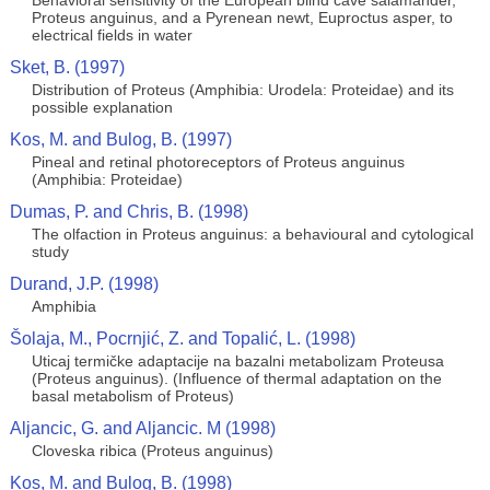
Behavioral sensitivity of the European blind cave salamander,
Proteus anguinus, and a Pyrenean newt, Euproctus asper, to
electrical fields in water
Sket, B. (1997)
Distribution of Proteus (Amphibia: Urodela: Proteidae) and its
possible explanation
Kos, M. and Bulog, B. (1997)
Pineal and retinal photoreceptors of Proteus anguinus
(Amphibia: Proteidae)
Dumas, P. and Chris, B. (1998)
The olfaction in Proteus anguinus: a behavioural and cytological
study
Durand, J.P. (1998)
Amphibia
Šolaja, M., Pocrnjić, Z. and Topalić, L. (1998)
Uticaj termičke adaptacije na bazalni metabolizam Proteusa
(Proteus anguinus). (Influence of thermal adaptation on the
basal metabolism of Proteus)
Aljancic, G. and Aljancic. M (1998)
Cloveska ribica (Proteus anguinus)
Kos, M. and Bulog, B. (1998)