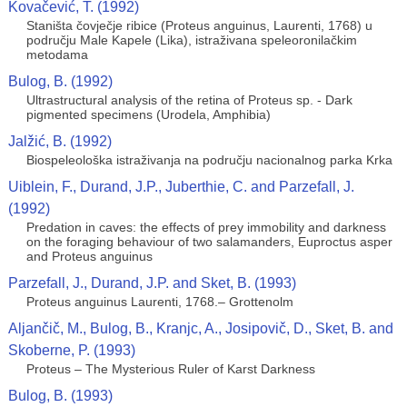
Kovačević, T. (1992)
Staništa čovječje ribice (Proteus anguinus, Laurenti, 1768) u
području Male Kapele (Lika), istraživana speleoronilačkim
metodama
Bulog, B. (1992)
Ultrastructural analysis of the retina of Proteus sp. - Dark
pigmented specimens (Urodela, Amphibia)
Jalžić, B. (1992)
Biospeleološka istraživanja na području nacionalnog parka Krka
Uiblein, F., Durand, J.P., Juberthie, C. and Parzefall, J.
(1992)
Predation in caves: the effects of prey immobility and darkness
on the foraging behaviour of two salamanders, Euproctus asper
and Proteus anguinus
Parzefall, J., Durand, J.P. and Sket, B. (1993)
Proteus anguinus Laurenti, 1768.– Grottenolm
Aljančič, M., Bulog, B., Kranjc, A., Josipovič, D., Sket, B. and
Skoberne, P. (1993)
Proteus – The Mysterious Ruler of Karst Darkness
Bulog, B. (1993)