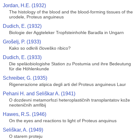
Jordan, H.E. (1932)
The histology of the blood and the blood-forming tissues of the
urodele, Proteus anguineus
Dudich, E. (1932)
Biologie der Aggteleker Tropfsteinhohle Baradla in Ungarn
Grošelj, P. (1933)
Kako so odkrili človeško ribico?
Dudich, E. (1933)
Die speläobiologishe Station zu Postumia und ihre Bedeutung
für die Höhlenkunde
Schreiber, G. (1935)
Rigenerazione atipica degli arti del Proteus anguineus Laur
Pehani H. and Seliškar A. (1941)
O dozdevni metamorfozi heteroplastičnih transplantatov kože
neoteničnih amfibij
Hawes, R.S. (1946)
On the eyes and reactions to light of Proteus anquinus
Seliškar, A. (1949)
O starem proteju