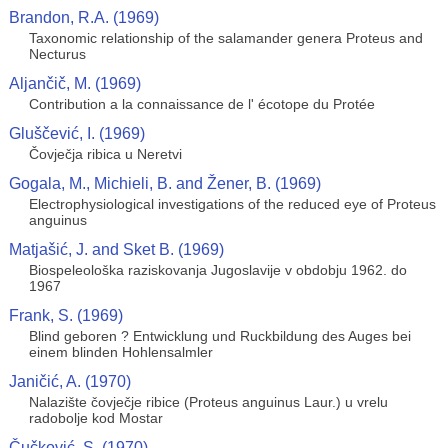
Brandon, R.A. (1969)
Taxonomic relationship of the salamander genera Proteus and
Necturus
Aljančič, M. (1969)
Contribution a la connaissance de l' écotope du Protée
Gluščević, I. (1969)
Čovječja ribica u Neretvi
Gogala, M., Michieli, B. and Žener, B. (1969)
Electrophysiological investigations of the reduced eye of Proteus
anguinus
Matjašić, J. and Sket B. (1969)
Biospeleološka raziskovanja Jugoslavije v obdobju 1962. do
1967
Frank, S. (1969)
Blind geboren ? Entwicklung und Ruckbildung des Auges bei
einem blinden Hohlensalmler
Janičić, A. (1970)
Nalazište čovječje ribice (Proteus anguinus Laur.) u vrelu
radobolje kod Mostar
Čučković, S. (1970)