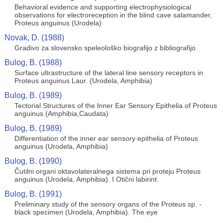
Behavioral evidence and supporting electrophysiological
observations for electroreception in the blind cave salamander,
Proteus anguinus (Urodela)
Novak, D. (1988)
Gradivo za slovensko speleološko biografijo z bibliografijo
Bulog, B. (1988)
Surface ultrastructure of the lateral line sensory receptors in
Proteus anguinus Laur. (Urodela, Amphibia)
Bulog, B. (1989)
Tectorial Structures of the lnner Ear Sensory Epithelia of Proteus
anguinus (Amphibia,Caudata)
Bulog, B. (1989)
Differentiation of the inner ear sensory epithelia of Proteus
anguinus (Urodela, Amphibia)
Bulog, B. (1990)
Čutilni organi oktavolateralnega sistema pri proteju Proteus
anguinus (Urodela, Amphibia). I Otični labirint.
Bulog, B. (1991)
Preliminary study of the sensory organs of the Proteus sp. -
black specimen (Urodela, Amphibia). The eye