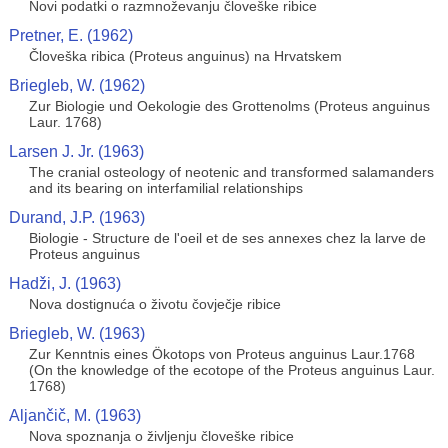
Novi podatki o razmnoževanju človeške ribice
Pretner, E. (1962)
Človeška ribica (Proteus anguinus) na Hrvatskem
Briegleb, W. (1962)
Zur Biologie und Oekologie des Grottenolms (Proteus anguinus
Laur. 1768)
Larsen J. Jr. (1963)
The cranial osteology of neotenic and transformed salamanders
and its bearing on interfamilial relationships
Durand, J.P. (1963)
Biologie - Structure de l'oeil et de ses annexes chez la larve de
Proteus anguinus
Hadži, J. (1963)
Nova dostignuća o životu čovječje ribice
Briegleb, W. (1963)
Zur Kenntnis eines Ökotops von Proteus anguinus Laur.1768
(On the knowledge of the ecotope of the Proteus anguinus Laur.
1768)
Aljančič, M. (1963)
Nova spoznanja o življenju človeške ribice