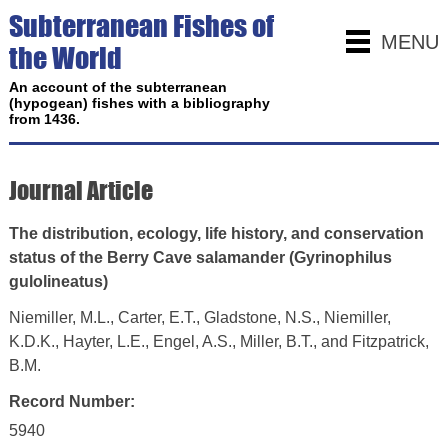
Subterranean Fishes of
MENU
the World
An account of the subterranean
(hypogean) fishes with a bibliography
from 1436.
Journal Article
The distribution, ecology, life history, and conservation
status of the Berry Cave salamander (Gyrinophilus
gulolineatus)
Niemiller, M.L., Carter, E.T., Gladstone, N.S., Niemiller,
K.D.K., Hayter, L.E., Engel, A.S., Miller, B.T., and Fitzpatrick,
B.M.
Record Number:
5940