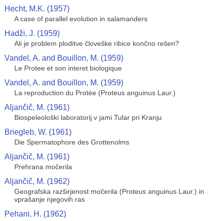
Hecht, M.K. (1957)
A case of parallel evolution in salamanders
Hadži, J. (1959)
Ali je problem ploditve človeške ribice končno rešen?
Vandel, A. and Bouillon, M. (1959)
Le Protee et son interet biologique
Vandel, A. and Bouillon, M. (1959)
La reproduction du Protée (Proteus anguinus Laur.)
Aljančič, M. (1961)
Biospeleološki laboratorij v jami Tular pri Kranju
Briegleb, W. (1961)
Die Spermatophore des Grottenolms
Aljančič, M. (1961)
Prehrana močerila
Aljančič, M. (1962)
Geografska razširjenost močerila (Proteus anguinus Laur.) in
vprašanje njegovih ras
Pehani, H. (1962)