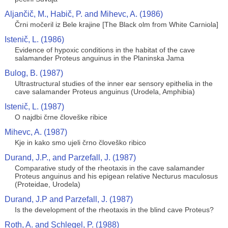
Aljančič, M., Habič, P. and Mihevc, A. (1986)
Črni močeril iz Bele krajine [The Black olm from White Carniola]
Istenič, L. (1986)
Evidence of hypoxic conditions in the habitat of the cave
salamander Proteus anguinus in the Planinska Jama
Bulog, B. (1987)
Ultrastructural studies of the inner ear sensory epithelia in the
cave salamander Proteus anguinus (Urodela, Amphibia)
Istenič, L. (1987)
O najdbi črne človeške ribice
Mihevc, A. (1987)
Kje in kako smo ujeli črno človeško ribico
Durand, J.P., and Parzefall, J. (1987)
Comparative study of the rheotaxis in the cave salamander
Proteus anguinus and his epigean relative Necturus maculosus
(Proteidae, Urodela)
Durand, J.P and Parzefall, J. (1987)
Is the development of the rheotaxis in the blind cave Proteus?
Roth, A. and Schlegel, P. (1988)