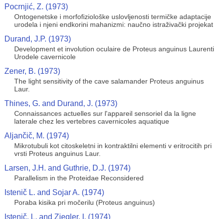
Pocrnjić, Z. (1973)
Ontogenetske i morfofiziološke uslovljenosti termičke adaptacije
urodela i njeni endkorini mahanizmi: naučno istraživački projekat
Durand, J.P. (1973)
Development et involution oculaire de Proteus anguinus Laurenti
Urodele cavernicole
Zener, B. (1973)
The light sensitivity of the cave salamander Proteus anguinus
Laur.
Thines, G. and Durand, J. (1973)
Connaissances actuelles sur l'appareil sensoriel da la ligne
laterale chez les vertebres cavernicoles aquatique
Aljančič, M. (1974)
Mikrotubuli kot citoskeletni in kontraktilni elementi v eritrocitih pri
vrsti Proteus anguinus Laur.
Larsen, J.H. and Guthrie, D.J. (1974)
Parallelism in the Proteidae Reconsidered
Istenič L. and Sojar A. (1974)
Poraba kisika pri močerilu (Proteus anguinus)
Istenič, L. and Ziegler, I. (1974)