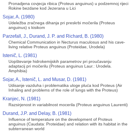
Pronadjena covjecja ribica (Proteus anguinus) u podzemnoj rijeci
Rokine bezdane kod Jezerana u Lici
Sojar, A. (1980)
Udeležba zračnega dihanja pri preskrbi močerila (Proteus
anguinus) s kisikom
Parzefall, J., Durand, J. P. and Richard, B. (1980)
Chemical Communication in Necturus maculosus and his cave-
living relative Proteus anguinus (Proteidae, Urodela)
Istenič, L. (1981)
Uopštevanje hidrokemijskih parametrov pri proučavanju
adaptacij pri močerilu (Proteus anguinus Laur.: Urodela.
Amphibia)
Sojar, A., Istenič, L. and Musar, D. (1981)
Udisanje vazduha i problematika uloge pluća kod Proteus (Air
Inhaling and problems of the role of lungs with the Proteus)
Kranjec, N. (1981)
Razsirjenost in variabilnost mocerila (Proteus anguinus Laurenti)
Durand, J.P. and Delay, B. (1981)
Influence of temperature on the development of Proteus
anguinus (Caudata: Proteidae) and relation with its habitat in the
subterranean world