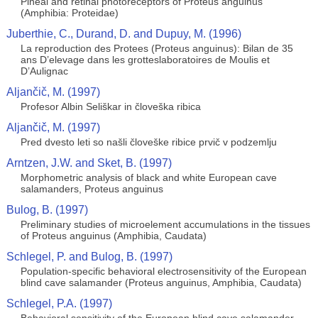
Pineal and retinal photoreceptors of Proteus anguinus
(Amphibia: Proteidae)
Juberthie, C., Durand, D. and Dupuy, M. (1996)
La reproduction des Protees (Proteus anguinus): Bilan de 35
ans D’elevage dans les grotteslaboratoires de Moulis et
D’Aulignac
Aljančič, M. (1997)
Profesor Albin Seliškar in človeška ribica
Aljančič, M. (1997)
Pred dvesto leti so našli človeške ribice prvič v podzemlju
Arntzen, J.W. and Sket, B. (1997)
Morphometric analysis of black and white European cave
salamanders, Proteus anguinus
Bulog, B. (1997)
Preliminary studies of microelement accumulations in the tissues
of Proteus anguinus (Amphibia, Caudata)
Schlegel, P. and Bulog, B. (1997)
Population-specific behavioral electrosensitivity of the European
blind cave salamander (Proteus anguinus, Amphibia, Caudata)
Schlegel, P.A. (1997)