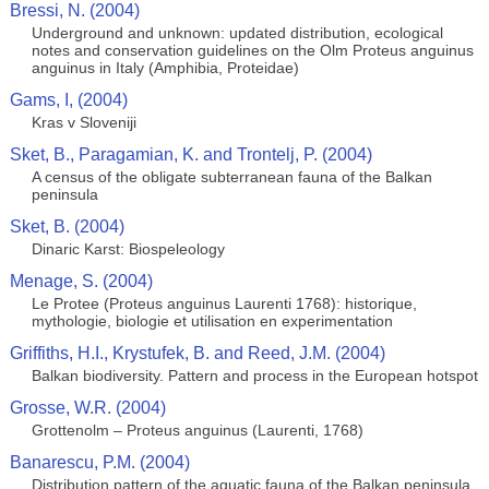
Bressi, N. (2004)
Underground and unknown: updated distribution, ecological
notes and conservation guidelines on the Olm Proteus anguinus
anguinus in Italy (Amphibia, Proteidae)
Gams, I, (2004)
Kras v Sloveniji
Sket, B., Paragamian, K. and Trontelj, P. (2004)
A census of the obligate subterranean fauna of the Balkan
peninsula
Sket, B. (2004)
Dinaric Karst: Biospeleology
Menage, S. (2004)
Le Protee (Proteus anguinus Laurenti 1768): historique,
mythologie, biologie et utilisation en experimentation
Griffiths, H.I., Krystufek, B. and Reed, J.M. (2004)
Balkan biodiversity. Pattern and process in the European hotspot
Grosse, W.R. (2004)
Grottenolm – Proteus anguinus (Laurenti, 1768)
Banarescu, P.M. (2004)
Distribution pattern of the aquatic fauna of the Balkan peninsula