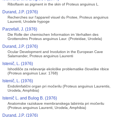
Riboflavin as pigment in the skin of Proteus anguinus L.
Durand, J.P. (1976)
Recherches sur l'appareil visuel du Protee, Proteus anguinus
Laurenti, Urodele hypoge
Parzefall, J. (1976)
Die Rolle der chemischen Information im Verhalten des
Grottenolms Proteus anguinus Laur. (Proteidae, Urodela)
Durand, J.P. (1976)
Ocular Development and Involution in the European Cave
Salamander, Proteus anguinus Laurenti
Istenič, L. (1976)
Ishodišče za reševanje ekološke problematike človeške ribice
(Proteus anguinus Laur. 1768)
Istenič, L. (1976)
Endolimfatični organ pri močerilu (Proteus anguinus Laurentis,
Urodela, Amphibia)
Istenič L. and Bulog B. (1976)
Anatomske raziskave membranskega labirinta pri močerilu
(Proteus anguinus Laurenti, Urodela, Amphibia)
Durand, J.P. (1976)