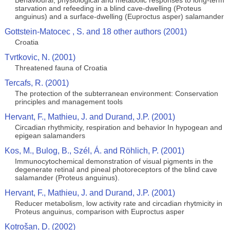
Behavioural, physiological and metabolic responses to long-term
starvation and refeeding in a blind cave-dwelling (Proteus
anguinus) and a surface-dwelling (Euproctus asper) salamander
Gottstein-Matocec , S. and 18 other authors (2001)
Croatia
Tvrtkovic, N. (2001)
Threatened fauna of Croatia
Tercafs, R. (2001)
The protection of the subterranean environment: Conservation
principles and management tools
Hervant, F., Mathieu, J. and Durand, J.P. (2001)
Circadian rhythmicity, respiration and behavior In hypogean and
epigean salamanders
Kos, M., Bulog, B., Szél, Á. and Röhlich, P. (2001)
Immunocytochemical demonstration of visual pigments in the
degenerate retinal and pineal photoreceptors of the blind cave
salamander (Proteus anguinus).
Hervant, F., Mathieu, J. and Durand, J.P. (2001)
Reducer metabolism, low activity rate and circadian rhytmicity in
Proteus anguinus, comparison with Euproctus asper
Kotrošan, D. (2002)