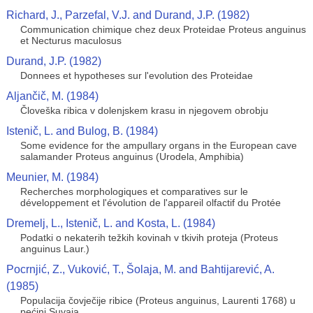
Richard, J., Parzefal, V.J. and Durand, J.P. (1982)
Communication chimique chez deux Proteidae Proteus anguinus
et Necturus maculosus
Durand, J.P. (1982)
Donnees et hypotheses sur l'evolution des Proteidae
Aljančič, M. (1984)
Človeška ribica v dolenjskem krasu in njegovem obrobju
Istenič, L. and Bulog, B. (1984)
Some evidence for the ampullary organs in the European cave
salamander Proteus anguinus (Urodela, Amphibia)
Meunier, M. (1984)
Recherches morphologiques et comparatives sur le
développement et l'évolution de l'appareil olfactif du Protée
Dremelj, L., Istenič, L. and Kosta, L. (1984)
Podatki o nekaterih težkih kovinah v tkivih proteja (Proteus
anguinus Laur.)
Pocrnjić, Z., Vuković, T., Šolaja, M. and Bahtijarević, A.
(1985)
Populacija čovječije ribice (Proteus anguinus, Laurenti 1768) u
pećini Suvaja