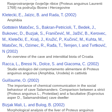
Rasprostranjenje čovječije ribice (Proteus anguinus Laurenti
1768) na području Bosne i Hercegovine
Kletecki, E., Jalzic, B. and Rada, T. (2002)
Amphibia
Gottstein Matočec, S., Bakran-Petricioli, T., Bedek, J.,
Bukovec, D., Buzjak, S., Franičević, M., Jalžić, B., Kerovec,
M., Kletečki, E., Kralj, J., Kružić, P., Kučinić, M., Kuhta, M.,
Matočec, N., Ozimec, R., Rađa, T., Ternjen, I. and Tvrtković,
N (2002)
An overview of the cave and interstitial biota of Croatia
Racca, L., Bressi N., Dolce, S. and Giacoma, C. (2002)
Studio etologico del comportamento alimentare di Proteus
anguinus anguinus (Amphibia, Urodela) in cattività
Guillaume, O. (2002)
The importance of chemical communication in the social
behaviour of cave Salamanders. Comparison between a strict
(Proteus anguinus L., Proteidae) and a facultative (Euproctus
asper D., Salamandridae) cave dweller
Bizjak Mali, L. and Bulog, B. (2002)
Morphological analysis of the liver of Proteus anguinus