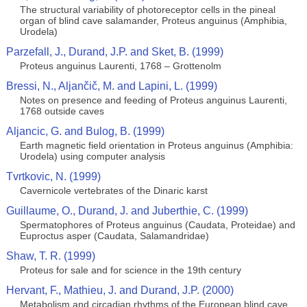
The structural variability of photoreceptor cells in the pineal
organ of blind cave salamander, Proteus anguinus (Amphibia,
Urodela)
Parzefall, J., Durand, J.P. and Sket, B. (1999)
Proteus anguinus Laurenti, 1768 – Grottenolm
Bressi, N., Aljančič, M. and Lapini, L. (1999)
Notes on presence and feeding of Proteus anguinus Laurenti,
1768 outside caves
Aljancic, G. and Bulog, B. (1999)
Earth magnetic field orientation in Proteus anguinus (Amphibia:
Urodela) using computer analysis
Tvrtkovic, N. (1999)
Cavernicole vertebrates of the Dinaric karst
Guillaume, O., Durand, J. and Juberthie, C. (1999)
Spermatophores of Proteus anguinus (Caudata, Proteidae) and
Euproctus asper (Caudata, Salamandridae)
Shaw, T. R. (1999)
Proteus for sale and for science in the 19th century
Hervant, F., Mathieu, J. and Durand, J.P. (2000)
Metabolism and circadian rhythms of the European blind cave