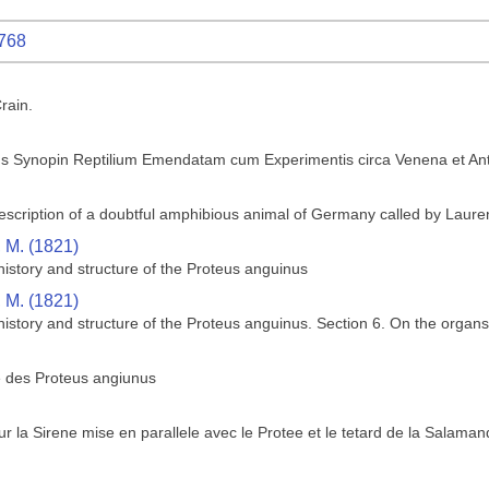
1768
rain.
 Synopin Reptilium Emendatam cum Experimentis circa Venena et Anti
description of a doubtful amphibious animal of Germany called by Laure
, M. (1821)
history and structure of the Proteus anguinus
, M. (1821)
istory and structure of the Proteus anguinus. Section 6. On the organs 
e des Proteus angiunus
 la Sirene mise en parallele avec le Protee et le tetard de la Salaman