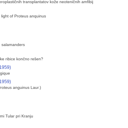
oplastičnih transplantatov kože neoteničnih amfibij
 light of Proteus anquinus
in salamanders
ške ribice končno rešen?
(1959)
ogique
(1959)
Proteus anguinus Laur.)
ami Tular pri Kranju