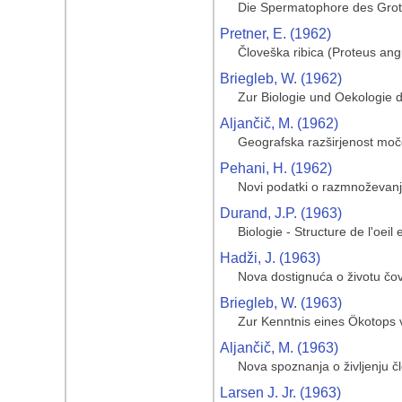
Die Spermatophore des Gro
Pretner, E. (1962)
Človeška ribica (Proteus an
Briegleb, W. (1962)
Zur Biologie und Oekologie 
Aljančič, M. (1962)
Geografska razširjenost moče
Pehani, H. (1962)
Novi podatki o razmnoževanj
Durand, J.P. (1963)
Biologie - Structure de l'oei
Hadži, J. (1963)
Nova dostignuća o životu čovj
Briegleb, W. (1963)
Zur Kenntnis eines Ökotops 
Aljančič, M. (1963)
Nova spoznanja o življenju čl
Larsen J. Jr. (1963)