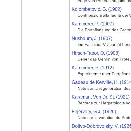
Auge von Proteus anguineus
Kolombatović, G. (1902)
Contribuzioni alla fauna dei 
Kammerer, P. (1907)
Die Fortpflanzung des Grott
Nusbaum, J. (1907)
Ein Fall einer Viviparität be
Hirsch-Tabor, O. (1908)
Ueber das Gehirn von Prote
Kammerer, P. (1912)
Experimente uber Fortpflanz
Gadeau de Kerville, H. (191
Note sur la régénération de
Karaman, Von Dr. St. (1921)
Beitrage zur Herpetologie v
Fejervary, G.J. (1926)
Note sur la variation du Prot
Dolivo-Dobrovolsky, V. (192