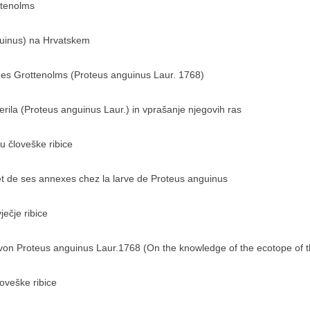
ttenolms
guinus) na Hrvatskem
des Grottenolms (Proteus anguinus Laur. 1768)
rila (Proteus anguinus Laur.) in vprašanje njegovih ras
u človeške ribice
l et de ses annexes chez la larve de Proteus anguinus
ečje ribice
von Proteus anguinus Laur.1768 (On the knowledge of the ecotope of 
oveške ribice