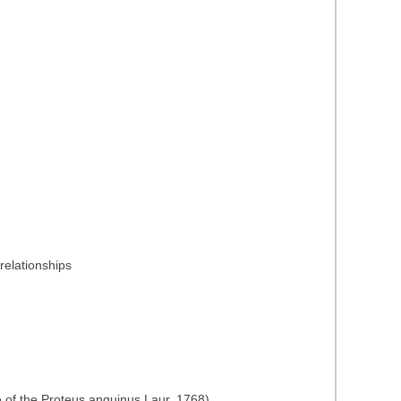
relationships
 of the Proteus anguinus Laur. 1768)