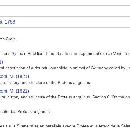
ti 1768
ms Crain.
bens Synopin Reptilium Emendatam cum Experimentis circa Venena et 
1)
cal description of a doubtful amphibious animal of Germany called by 
coni, M. (1821)
ral history and structure of the Proteus anguinus
coni, M. (1821)
ral history and structure of the Proteus anguinus. Section 6. On the or
ichte des Proteus angiunus
 sur la Sirene mise en parallele avec le Protee et le tetard de la Sa