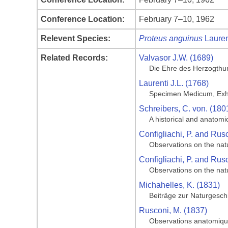
Conference Location:
February 7–10, 1962
Relevent Species:
Proteus anguinus
Lauren
Related Records:
Valvasor J.W. (1689)
Die Ehre des Herzogthu
Laurenti J.L. (1768)
Specimen Medicum, Exhi
Schreibers, C. von. (180
A historical and anatomi
Configliachi, P. and Rus
Observations on the natu
Configliachi, P. and Rus
Observations on the natu
Michahelles, K. (1831)
Beiträge zur Naturgesch
Rusconi, M. (1837)
Observations anatomiques