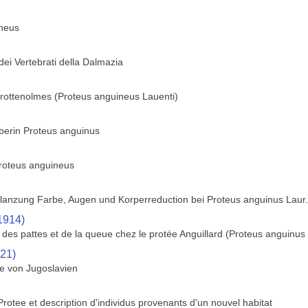
neus
dei Vertebrati della Dalmazia
rottenolmes (Proteus anguineus Lauenti)
t berin Proteus anguinus
roteus anguineus
lanzung Farbe, Augen und Korperreduction bei Proteus anguinus Laur.
1914)
on des pattes et de la queue chez le protée Anguillard (Proteus anguinus
921)
ie von Jugoslavien
Protee et description d'individus provenants d'un nouvel habitat