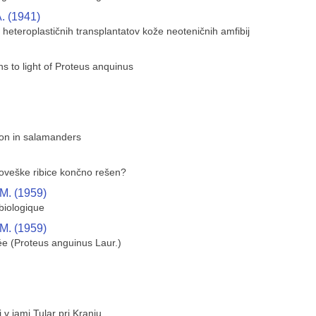
. (1941)
eteroplastičnih transplantatov kože neoteničnih amfibij
s to light of Proteus anquinus
tion in salamanders
človeške ribice končno rešen?
 M. (1959)
 biologique
 M. (1959)
ée (Proteus anguinus Laur.)
j v jami Tular pri Kranju