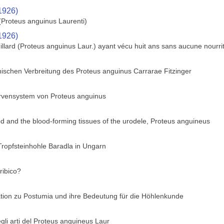
1926)
(Proteus anguinus Laurenti)
1926)
llard (Proteus anguinus Laur.) ayant vécu huit ans sans aucune nourri
hischen Verbreitung des Proteus anguinus Carrarae Fitzinger
rvensystem von Proteus anguinus
od and the blood-forming tissues of the urodele, Proteus anguineus
Tropfsteinhohle Baradla in Ungarn
ribico?
ation zu Postumia und ihre Bedeutung für die Höhlenkunde
gli arti del Proteus anguineus Laur