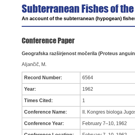
Subterranean Fishes of the
An account of the subterranean (hypogean) fishes
Conference Paper
Geografska razširjenost močerila (Proteus anguin
Aljančič, M.
Record Number:
6564
Year:
1962
Times Cited:
1
Conference Name:
II. Kongres biologa Jugos
Conference Year:
February 7–10, 1962
Conference Location:
February 7–10, 1962