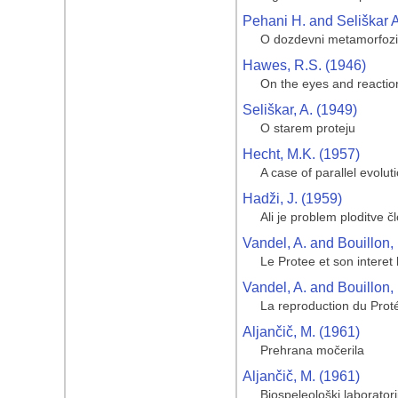
Pehani H. and Seliškar A
O dozdevni metamorfozi h
Hawes, R.S. (1946)
On the eyes and reaction
Seliškar, A. (1949)
O starem proteju
Hecht, M.K. (1957)
A case of parallel evolu
Hadži, J. (1959)
Ali je problem ploditve 
Vandel, A. and Bouillon,
Le Protee et son interet
Vandel, A. and Bouillon,
La reproduction du Prot
Aljančič, M. (1961)
Prehrana močerila
Aljančič, M. (1961)
Biospeleološki laboratori