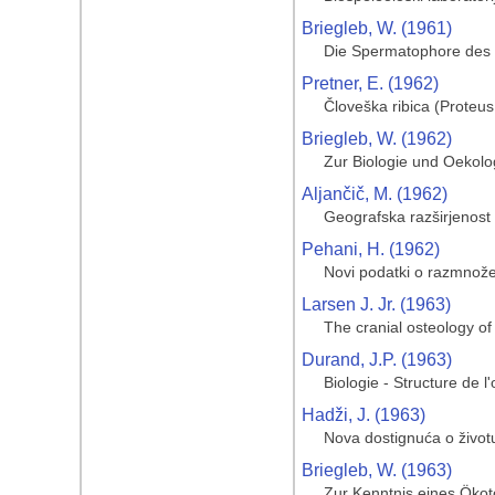
Briegleb, W. (1961)
Die Spermatophore des
Pretner, E. (1962)
Človeška ribica (Proteu
Briegleb, W. (1962)
Zur Biologie und Oekolo
Aljančič, M. (1962)
Geografska razširjenost 
Pehani, H. (1962)
Novi podatki o razmnože
Larsen J. Jr. (1963)
The cranial osteology of
Durand, J.P. (1963)
Biologie - Structure de 
Hadži, J. (1963)
Nova dostignuća o životu
Briegleb, W. (1963)
Zur Kenntnis eines Ökot