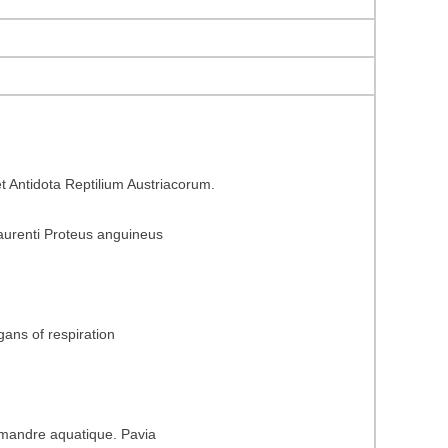
Antidota Reptilium Austriacorum.
Laurenti Proteus anguineus
gans of respiration
lamandre aquatique. Pavia