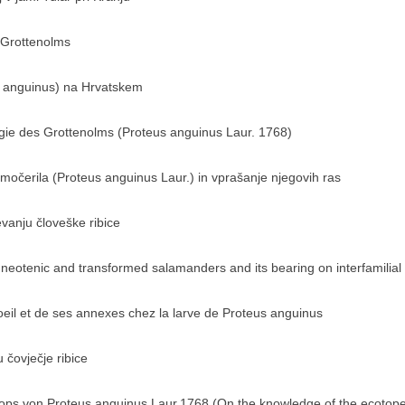
 Grottenolms
s anguinus) na Hrvatskem
gie des Grottenolms (Proteus anguinus Laur. 1768)
močerila (Proteus anguinus Laur.) in vprašanje njegovih ras
vanju človeške ribice
 neotenic and transformed salamanders and its bearing on interfamilial 
l'oeil et de ses annexes chez la larve de Proteus anguinus
 čovječje ribice
ops von Proteus anguinus Laur.1768 (On the knowledge of the ecotope