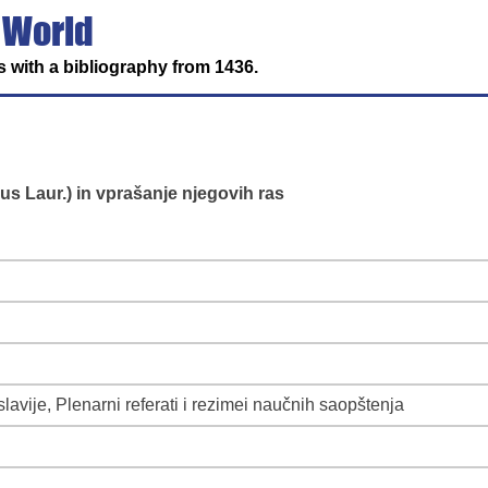
 World
 with a bibliography from 1436.
us Laur.) in vprašanje njegovih ras
lavije, Plenarni referati i rezimei naučnih saopštenja