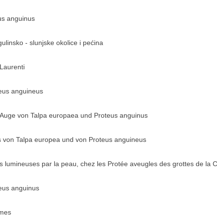
eus anguinus
gulinsko - slunjske okolice i pećina
Laurenti
teus anguineus
s Auge von Talpa europaea und Proteus anguinus
 von Talpa europea und von Proteus anguineus
s lumineuses par la peau, chez les Protée aveugles des grottes de la C
teus anguinus
lmes