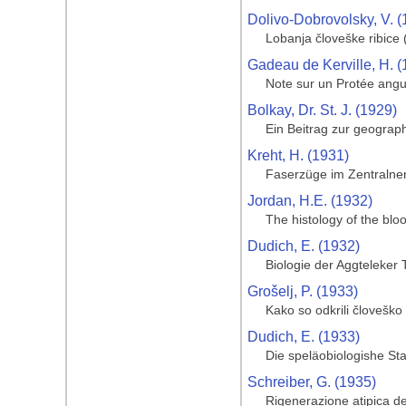
Dolivo-Dobrovolsky, V. (
Lobanja človeške ribice 
Gadeau de Kerville, H. (
Note sur un Protée angui
Bolkay, Dr. St. J. (1929)
Ein Beitrag zur geograp
Kreht, H. (1931)
Faserzüge im Zentralne
Jordan, H.E. (1932)
The histology of the blo
Dudich, E. (1932)
Biologie der Aggteleker 
Grošelj, P. (1933)
Kako so odkrili človeško 
Dudich, E. (1933)
Die speläobiologishe St
Schreiber, G. (1935)
Rigenerazione atipica de