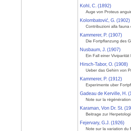
Kohl, C. (1892)
Auge von Proteus angui
Kolombatović, G. (1902)
Contribuzioni alla fauna 
Kammerer, P. (1907)
Die Fortpflanzung des G
Nusbaum, J. (1907)
Ein Fall einer Viviparitä
Hirsch-Tabor, O. (1908)
Ueber das Gehirn von P
Kammerer, P. (1912)
Experimente uber Fortpf
Gadeau de Kerville, H. (
Note sur la régénérati
Karaman, Von Dr. St. (1
Beitrage zur Herpetolog
Fejervary, G.J. (1926)
Note sur la variation du 