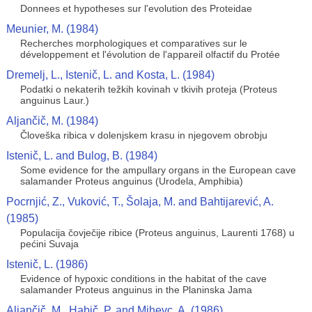
Donnees et hypotheses sur l'evolution des Proteidae
Meunier, M. (1984)
Recherches morphologiques et comparatives sur le
développement et l'évolution de l'appareil olfactif du Protée
Dremelj, L., Istenič, L. and Kosta, L. (1984)
Podatki o nekaterih težkih kovinah v tkivih proteja (Proteus
anguinus Laur.)
Aljančič, M. (1984)
Človeška ribica v dolenjskem krasu in njegovem obrobju
Istenič, L. and Bulog, B. (1984)
Some evidence for the ampullary organs in the European cave
salamander Proteus anguinus (Urodela, Amphibia)
Pocrnjić, Z., Vuković, T., Šolaja, M. and Bahtijarević, A.
(1985)
Populacija čovječije ribice (Proteus anguinus, Laurenti 1768) u
pećini Suvaja
Istenič, L. (1986)
Evidence of hypoxic conditions in the habitat of the cave
salamander Proteus anguinus in the Planinska Jama
Aljančič, M., Habič, P. and Mihevc, A. (1986)