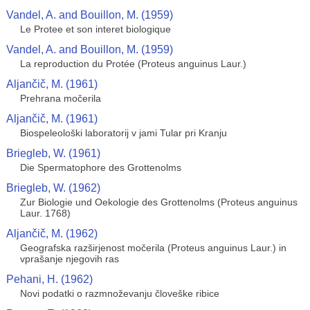
Vandel, A. and Bouillon, M. (1959)
Le Protee et son interet biologique
Vandel, A. and Bouillon, M. (1959)
La reproduction du Protée (Proteus anguinus Laur.)
Aljančič, M. (1961)
Prehrana močerila
Aljančič, M. (1961)
Biospeleološki laboratorij v jami Tular pri Kranju
Briegleb, W. (1961)
Die Spermatophore des Grottenolms
Briegleb, W. (1962)
Zur Biologie und Oekologie des Grottenolms (Proteus anguinus
Laur. 1768)
Aljančič, M. (1962)
Geografska razširjenost močerila (Proteus anguinus Laur.) in
vprašanje njegovih ras
Pehani, H. (1962)
Novi podatki o razmnoževanju človeške ribice