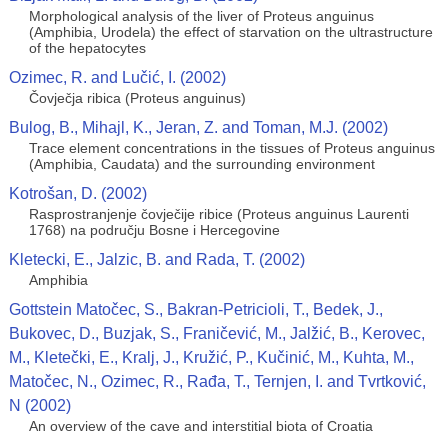
Morphological analysis of the liver of Proteus anguinus
(Amphibia, Urodela) the effect of starvation on the ultrastructure
of the hepatocytes
Ozimec, R. and Lučić, I. (2002)
Čovječja ribica (Proteus anguinus)
Bulog, B., Mihajl, K., Jeran, Z. and Toman, M.J. (2002)
Trace element concentrations in the tissues of Proteus anguinus
(Amphibia, Caudata) and the surrounding environment
Kotrošan, D. (2002)
Rasprostranjenje čovječije ribice (Proteus anguinus Laurenti
1768) na području Bosne i Hercegovine
Kletecki, E., Jalzic, B. and Rada, T. (2002)
Amphibia
Gottstein Matočec, S., Bakran-Petricioli, T., Bedek, J.,
Bukovec, D., Buzjak, S., Franičević, M., Jalžić, B., Kerovec,
M., Kletečki, E., Kralj, J., Kružić, P., Kučinić, M., Kuhta, M.,
Matočec, N., Ozimec, R., Rađa, T., Ternjen, I. and Tvrtković,
N (2002)
An overview of the cave and interstitial biota of Croatia