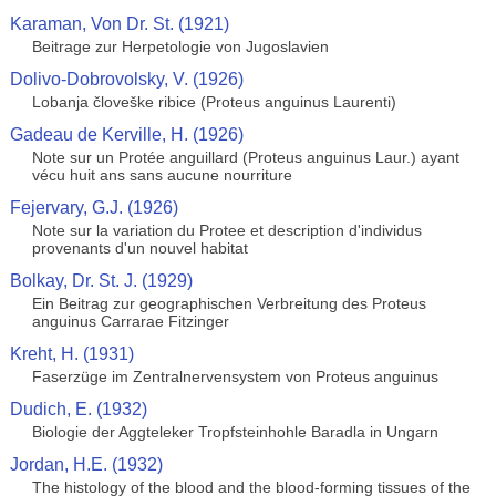
Karaman, Von Dr. St. (1921)
Beitrage zur Herpetologie von Jugoslavien
Dolivo-Dobrovolsky, V. (1926)
Lobanja človeške ribice (Proteus anguinus Laurenti)
Gadeau de Kerville, H. (1926)
Note sur un Protée anguillard (Proteus anguinus Laur.) ayant
vécu huit ans sans aucune nourriture
Fejervary, G.J. (1926)
Note sur la variation du Protee et description d'individus
provenants d'un nouvel habitat
Bolkay, Dr. St. J. (1929)
Ein Beitrag zur geographischen Verbreitung des Proteus
anguinus Carrarae Fitzinger
Kreht, H. (1931)
Faserzüge im Zentralnervensystem von Proteus anguinus
Dudich, E. (1932)
Biologie der Aggteleker Tropfsteinhohle Baradla in Ungarn
Jordan, H.E. (1932)
The histology of the blood and the blood-forming tissues of the