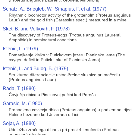
(Proteus anguinus Laurenti, Urodela, Amphibia)
Schatz. A., Briegleb, W., Sinapius, F. et al. (1977)
Rhythmic locomotor activity of the grottenolm (Proteus anguinus
Laur.) and the gold fish (Carassius spec.) measured in a mine
Sket, B. and Velkovrh, F. (1978)
The discovery of Proteus-eggs (Proteus anguinus Laurenti,
Amphibia) in seminatural conditions
Istenič, L. (1979)
Pomanjkanje kisika v Putickovem jezeru Planinske jame (The
oxygen deficit in Putick Lake of Planinska Jama)
Istenič, L. and Bulog, B. (1979)
Strukturne diferenciacije ustno-žrelne sluznice pri močerilu
(Proteus anguinus Laur.)
Rada, T. (1980)
Čovječja ribica u Pincinovoj pećini kod Poreča
Garasic, M. (1980)
Pronadjena covjecja ribica (Proteus anguinus) u podzemnoj rijeci
Rokine bezdane kod Jezerana u Lici
Sojar, A. (1980)
Udeležba zračnega dihanja pri preskrbi močerila (Proteus
anguinus) s kisikom