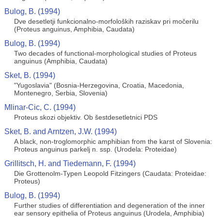
Bulog, B. (1994)
Dve desetletji funkcionalno-morfoloških raziskav pri močerilu
(Proteus anguinus, Amphibia, Caudata)
Bulog, B. (1994)
Two decades of functional-morphological studies of Proteus
anguinus (Amphibia, Caudata)
Sket, B. (1994)
"Yugoslavia" (Bosnia-Herzegovina, Croatia, Macedonia,
Montenegro, Serbia, Slovenia)
Mlinar-Cic, C. (1994)
Proteus skozi objektiv. Ob šestdesetletnici PDS
Sket, B. and Arntzen, J.W. (1994)
A black, non-troglomorphic amphibian from the karst of Slovenia:
Proteus anguinus parkelj n. ssp. (Urodela: Proteidae)
Grillitsch, H. and Tiedemann, F. (1994)
Die Grottenolm-Typen Leopold Fitzingers (Caudata: Proteidae:
Proteus)
Bulog, B. (1994)
Further studies of differentiation and degeneration of the inner
ear sensory epithelia of Proteus anguinus (Urodela, Amphibia)