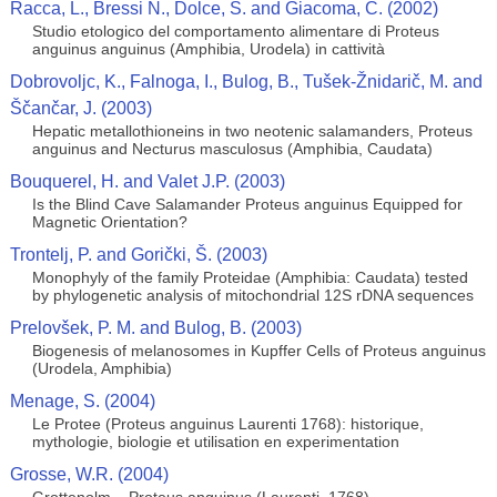
Racca, L., Bressi N., Dolce, S. and Giacoma, C. (2002)
Studio etologico del comportamento alimentare di Proteus
anguinus anguinus (Amphibia, Urodela) in cattività
Dobrovoljc, K., Falnoga, I., Bulog, B., Tušek-Žnidarič, M. and
Ščančar, J. (2003)
Hepatic metallothioneins in two neotenic salamanders, Proteus
anguinus and Necturus masculosus (Amphibia, Caudata)
Bouquerel, H. and Valet J.P. (2003)
Is the Blind Cave Salamander Proteus anguinus Equipped for
Magnetic Orientation?
Trontelj, P. and Gorički, Š. (2003)
Monophyly of the family Proteidae (Amphibia: Caudata) tested
by phylogenetic analysis of mitochondrial 12S rDNA sequences
Prelovšek, P. M. and Bulog, B. (2003)
Biogenesis of melanosomes in Kupffer Cells of Proteus anguinus
(Urodela, Amphibia)
Menage, S. (2004)
Le Protee (Proteus anguinus Laurenti 1768): historique,
mythologie, biologie et utilisation en experimentation
Grosse, W.R. (2004)