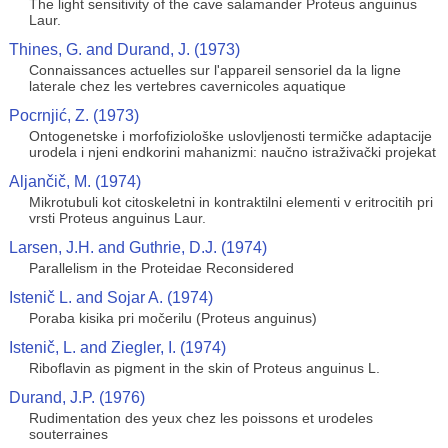
The light sensitivity of the cave salamander Proteus anguinus
Laur.
Thines, G. and Durand, J. (1973)
Connaissances actuelles sur l'appareil sensoriel da la ligne
laterale chez les vertebres cavernicoles aquatique
Pocrnjić, Z. (1973)
Ontogenetske i morfofiziološke uslovljenosti termičke adaptacije
urodela i njeni endkorini mahanizmi: naučno istraživački projekat
Aljančič, M. (1974)
Mikrotubuli kot citoskeletni in kontraktilni elementi v eritrocitih pri
vrsti Proteus anguinus Laur.
Larsen, J.H. and Guthrie, D.J. (1974)
Parallelism in the Proteidae Reconsidered
Istenič L. and Sojar A. (1974)
Poraba kisika pri močerilu (Proteus anguinus)
Istenič, L. and Ziegler, I. (1974)
Riboflavin as pigment in the skin of Proteus anguinus L.
Durand, J.P. (1976)
Rudimentation des yeux chez les poissons et urodeles
souterraines