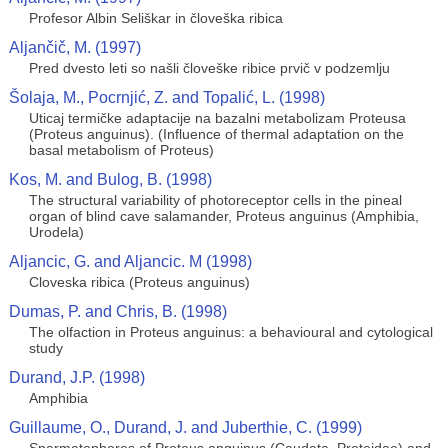
Profesor Albin Seliškar in človeška ribica
Aljančič, M. (1997)
Pred dvesto leti so našli človeške ribice prvič v podzemlju
Šolaja, M., Pocrnjić, Z. and Topalić, L. (1998)
Uticaj termičke adaptacije na bazalni metabolizam Proteusa
(Proteus anguinus). (Influence of thermal adaptation on the
basal metabolism of Proteus)
Kos, M. and Bulog, B. (1998)
The structural variability of photoreceptor cells in the pineal
organ of blind cave salamander, Proteus anguinus (Amphibia,
Urodela)
Aljancic, G. and Aljancic. M (1998)
Cloveska ribica (Proteus anguinus)
Dumas, P. and Chris, B. (1998)
The olfaction in Proteus anguinus: a behavioural and cytological
study
Durand, J.P. (1998)
Amphibia
Guillaume, O., Durand, J. and Juberthie, C. (1999)