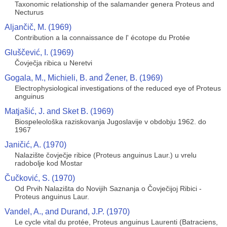
Taxonomic relationship of the salamander genera Proteus and
Necturus
Aljančič, M. (1969)
Contribution a la connaissance de l' écotope du Protée
Gluščević, I. (1969)
Čovječja ribica u Neretvi
Gogala, M., Michieli, B. and Žener, B. (1969)
Electrophysiological investigations of the reduced eye of Proteus
anguinus
Matjašić, J. and Sket B. (1969)
Biospeleološka raziskovanja Jugoslavije v obdobju 1962. do
1967
Janičić, A. (1970)
Nalazište čovječje ribice (Proteus anguinus Laur.) u vrelu
radobolje kod Mostar
Čučković, S. (1970)
Od Prvih Nalazišta do Novijih Saznanja o Čovječijoj Ribici -
Proteus anguinus Laur.
Vandel, A., and Durand, J.P. (1970)
Le cycle vital du protée, Proteus anguinus Laurenti (Batraciens,