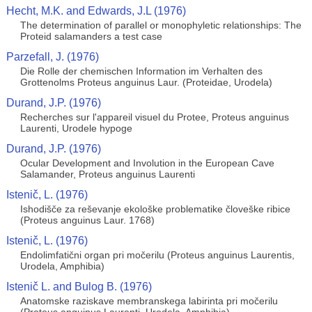
Hecht, M.K. and Edwards, J.L (1976)
The determination of parallel or monophyletic relationships: The
Proteid salamanders a test case
Parzefall, J. (1976)
Die Rolle der chemischen Information im Verhalten des
Grottenolms Proteus anguinus Laur. (Proteidae, Urodela)
Durand, J.P. (1976)
Recherches sur l'appareil visuel du Protee, Proteus anguinus
Laurenti, Urodele hypoge
Durand, J.P. (1976)
Ocular Development and Involution in the European Cave
Salamander, Proteus anguinus Laurenti
Istenič, L. (1976)
Ishodišče za reševanje ekološke problematike človeške ribice
(Proteus anguinus Laur. 1768)
Istenič, L. (1976)
Endolimfatični organ pri močerilu (Proteus anguinus Laurentis,
Urodela, Amphibia)
Istenič L. and Bulog B. (1976)
Anatomske raziskave membranskega labirinta pri močerilu