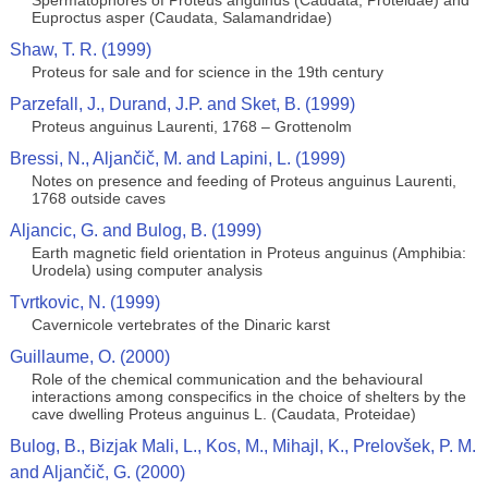
Spermatophores of Proteus anguinus (Caudata, Proteidae) and
Euproctus asper (Caudata, Salamandridae)
Shaw, T. R. (1999)
Proteus for sale and for science in the 19th century
Parzefall, J., Durand, J.P. and Sket, B. (1999)
Proteus anguinus Laurenti, 1768 – Grottenolm
Bressi, N., Aljančič, M. and Lapini, L. (1999)
Notes on presence and feeding of Proteus anguinus Laurenti,
1768 outside caves
Aljancic, G. and Bulog, B. (1999)
Earth magnetic field orientation in Proteus anguinus (Amphibia:
Urodela) using computer analysis
Tvrtkovic, N. (1999)
Cavernicole vertebrates of the Dinaric karst
Guillaume, O. (2000)
Role of the chemical communication and the behavioural
interactions among conspecifics in the choice of shelters by the
cave dwelling Proteus anguinus L. (Caudata, Proteidae)
Bulog, B., Bizjak Mali, L., Kos, M., Mihajl, K., Prelovšek, P. M.
and Aljančič, G. (2000)