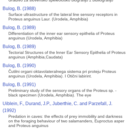
Gradivo za slovensko speleološko biografijo z bibliografijo
Bulog, B. (1988)
Surface ultrastructure of the lateral line sensory receptors in
Proteus anguinus Laur. (Urodela, Amphibia)
Bulog, B. (1989)
Differentiation of the inner ear sensory epithelia of Proteus
anguinus (Urodela, Amphibia)
Bulog, B. (1989)
Tectorial Structures of the lnner Ear Sensory Epithelia of Proteus
anguinus (Amphibia,Caudata)
Bulog, B. (1990)
Čutilni organi oktavolateralnega sistema pri proteju Proteus
anguinus (Urodela, Amphibia). I Otični labirint.
Bulog, B. (1991)
Preliminary study of the sensory organs of the Proteus sp. -
black specimen (Urodela, Amphibia). The eye
Uiblein, F., Durand, J.P., Juberthie, C. and Parzefall, J.
(1992)
Predation in caves: the effects of prey immobility and darkness
on the foraging behaviour of two salamanders, Euproctus asper
and Proteus anguinus