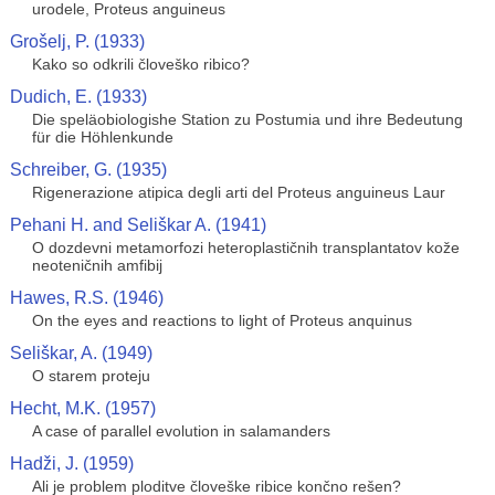
urodele, Proteus anguineus
Grošelj, P. (1933)
Kako so odkrili človeško ribico?
Dudich, E. (1933)
Die speläobiologishe Station zu Postumia und ihre Bedeutung
für die Höhlenkunde
Schreiber, G. (1935)
Rigenerazione atipica degli arti del Proteus anguineus Laur
Pehani H. and Seliškar A. (1941)
O dozdevni metamorfozi heteroplastičnih transplantatov kože
neoteničnih amfibij
Hawes, R.S. (1946)
On the eyes and reactions to light of Proteus anquinus
Seliškar, A. (1949)
O starem proteju
Hecht, M.K. (1957)
A case of parallel evolution in salamanders
Hadži, J. (1959)
Ali je problem ploditve človeške ribice končno rešen?