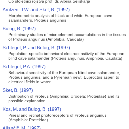
Ob stoletnici rojstva prof. dr. Albina Seliškarja
Arntzen, J.W. and Sket, B. (1997)
Morphometric analysis of black and white European cave
salamanders, Proteus anguinus
Bulog, B. (1997)
Preliminary studies of microelement accumulations in the tissues
of Proteus anguinus (Amphibia, Caudata)
Schlegel, P. and Bulog, B. (1997)
Population-specific behavioral electrosensitivity of the European
blind cave salamander (Proteus anguinus, Amphibia, Caudata)
Schlegel, P.A. (1997)
Behavioral sensitivity of the European blind cave salamander,
Proteus anguinus, and a Pyrenean newt, Euproctus asper, to
electrical fields in water
Sket, B. (1997)
Distribution of Proteus (Amphibia: Urodela: Proteidae) and its
possible explanation
Kos, M. and Bulog, B. (1997)
Pineal and retinal photoreceptors of Proteus anguinus
(Amphibia: Proteidae)
Aljančič, M. (1997)