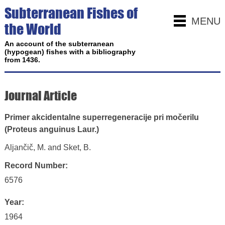
Subterranean Fishes of
MENU
the World
An account of the subterranean
(hypogean) fishes with a bibliography
from 1436.
Journal Article
Primer akcidentalne superregeneracije pri močerilu
(Proteus anguinus Laur.)
Aljančič, M. and Sket, B.
Record Number:
6576
Year:
1964