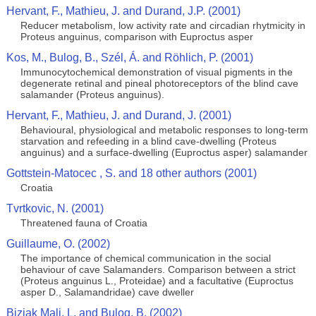
Hervant, F., Mathieu, J. and Durand, J.P. (2001)
Reducer metabolism, low activity rate and circadian rhytmicity in
Proteus anguinus, comparison with Euproctus asper
Kos, M., Bulog, B., Szél, Á. and Röhlich, P. (2001)
Immunocytochemical demonstration of visual pigments in the
degenerate retinal and pineal photoreceptors of the blind cave
salamander (Proteus anguinus).
Hervant, F., Mathieu, J. and Durand, J. (2001)
Behavioural, physiological and metabolic responses to long-term
starvation and refeeding in a blind cave-dwelling (Proteus
anguinus) and a surface-dwelling (Euproctus asper) salamander
Gottstein-Matocec , S. and 18 other authors (2001)
Croatia
Tvrtkovic, N. (2001)
Threatened fauna of Croatia
Guillaume, O. (2002)
The importance of chemical communication in the social
behaviour of cave Salamanders. Comparison between a strict
(Proteus anguinus L., Proteidae) and a facultative (Euproctus
asper D., Salamandridae) cave dweller
Bizjak Mali, L. and Bulog, B. (2002)