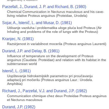
Parzefall, J., Durand, J. P. and Richard, B. (1980)
Chemical Communication in Necturus maculosus and his cave-
living relative Proteus anguinus (Proteidae, Urodela)
Sojar, A., Istenič, L. and Musar, D. (1981)
Udisanje vazduha i problematika uloge pluća kod Proteus (Air
Inhaling and problems of the role of lungs with the Proteus)
Kranjec, N. (1981)
Razsirjenost in variabilnost mocerila (Proteus anguinus Laurenti)
Durand, J.P. and Delay, B. (1981)
Influence of temperature on the development of Proteus
anguinus (Caudata: Proteidae) and relation with its habitat in the
subterranean world
Istenič, L. (1981)
Uopštevanje hidrokemijskih parametrov pri proučavanju
adaptacij pri močerilu (Proteus anguinus Laur.: Urodela.
Amphibia)
Richard, J., Parzefal, V.J. and Durand, J.P. (1982)
Communication chimique chez deux Proteidae Proteus anguinus
et Necturus maculosus
Durand, J.P. (1982)