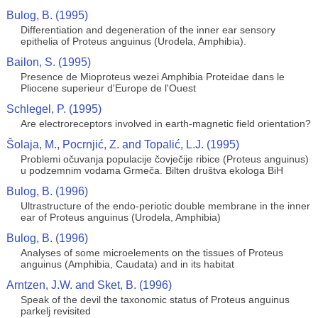
Bulog, B. (1995)
Differentiation and degeneration of the inner ear sensory
epithelia of Proteus anguinus (Urodela, Amphibia).
Bailon, S. (1995)
Presence de Mioproteus wezei Amphibia Proteidae dans le
Pliocene superieur d'Europe de l'Ouest
Schlegel, P. (1995)
Are electroreceptors involved in earth-magnetic field orientation?
Šolaja, M., Pocrnjić, Z. and Topalić, L.J. (1995)
Problemi očuvanja populacije čovječije ribice (Proteus anguinus)
u podzemnim vodama Grmeča. Bilten društva ekologa BiH
Bulog, B. (1996)
Ultrastructure of the endo-periotic double membrane in the inner
ear of Proteus anguinus (Urodela, Amphibia)
Bulog, B. (1996)
Analyses of some microelements on the tissues of Proteus
anguinus (Amphibia, Caudata) and in its habitat
Arntzen, J.W. and Sket, B. (1996)
Speak of the devil the taxonomic status of Proteus anguinus
parkelj revisited