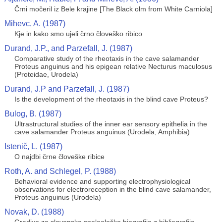
Črni močeril iz Bele krajine [The Black olm from White Carniola]
Mihevc, A. (1987)
Kje in kako smo ujeli črno človeško ribico
Durand, J.P., and Parzefall, J. (1987)
Comparative study of the rheotaxis in the cave salamander
Proteus anguinus and his epigean relative Necturus maculosus
(Proteidae, Urodela)
Durand, J.P and Parzefall, J. (1987)
Is the development of the rheotaxis in the blind cave Proteus?
Bulog, B. (1987)
Ultrastructural studies of the inner ear sensory epithelia in the
cave salamander Proteus anguinus (Urodela, Amphibia)
Istenič, L. (1987)
O najdbi črne človeške ribice
Roth, A. and Schlegel, P. (1988)
Behavioral evidence and supporting electrophysiological
observations for electroreception in the blind cave salamander,
Proteus anguinus (Urodela)
Novak, D. (1988)