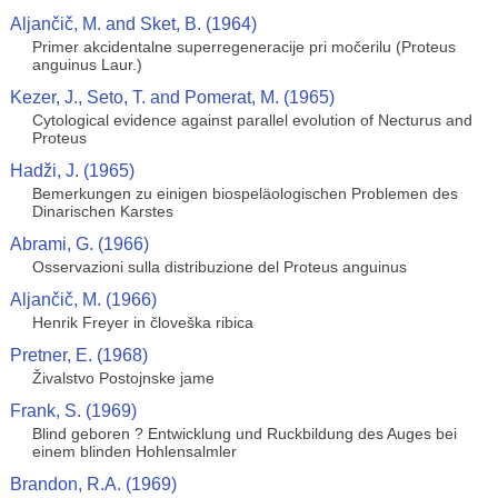
Aljančič, M. and Sket, B. (1964)
Primer akcidentalne superregeneracije pri močerilu (Proteus
anguinus Laur.)
Kezer, J., Seto, T. and Pomerat, M. (1965)
Cytological evidence against parallel evolution of Necturus and
Proteus
Hadži, J. (1965)
Bemerkungen zu einigen biospeläologischen Problemen des
Dinarischen Karstes
Abrami, G. (1966)
Osservazioni sulla distribuzione del Proteus anguinus
Aljančič, M. (1966)
Henrik Freyer in človeška ribica
Pretner, E. (1968)
Živalstvo Postojnske jame
Frank, S. (1969)
Blind geboren ? Entwicklung und Ruckbildung des Auges bei
einem blinden Hohlensalmler
Brandon, R.A. (1969)