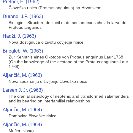
Pretner, E. (1962)
Človeška ribica (Proteus anguinus) na Hrvatskem
Durand, J.P. (1963)
Biologie - Structure de l'oeil et de ses annexes chez la larve de
Proteus anguinus
Hadži, J. (1963)
Nova dostignuća o životu čovječje ribice
Briegleb, W. (1963)
Zur Kenntnis eines Ökotops von Proteus anguinus Laur.1768
(On the knowledge of the ecotope of the Proteus anguinus Laur.
1768)
Aljančič, M. (1963)
Nova spoznanja o življenju človeške ribice
Larsen J. Jr. (1963)
The cranial osteology of neotenic and transformed salamanders
and its bearing on interfamilial relationships
Aljančič, M. (1964)
Domovina človeške ribice
Aljančič, M. (1964)
Močeril vasuje