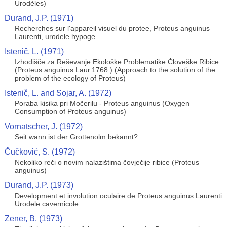
Urodèles)
Durand, J.P. (1971)
Recherches sur l'appareil visuel du protee, Proteus anguinus
Laurenti, urodele hypoge
Istenič, L. (1971)
Izhodišče za Reševanje Ekološke Problematike Človeške Ribice
(Proteus anguinus Laur.1768.) (Approach to the solution of the
problem of the ecology of Proteus)
Istenič, L. and Sojar, A. (1972)
Poraba kisika pri Močerilu - Proteus anguinus (Oxygen
Consumption of Proteus anguinus)
Vornatscher, J. (1972)
Seit wann ist der Grottenolm bekannt?
Čučković, S. (1972)
Nekoliko reči o novim nalazištima čovječije ribice (Proteus
anguinus)
Durand, J.P. (1973)
Development et involution oculaire de Proteus anguinus Laurenti
Urodele cavernicole
Zener, B. (1973)