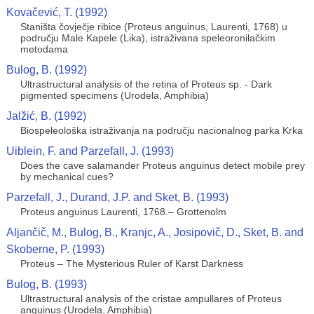
Kovačević, T. (1992)
Staništa čovječje ribice (Proteus anguinus, Laurenti, 1768) u
području Male Kapele (Lika), istraživana speleoronilačkim
metodama
Bulog, B. (1992)
Ultrastructural analysis of the retina of Proteus sp. - Dark
pigmented specimens (Urodela, Amphibia)
Jalžić, B. (1992)
Biospeleološka istraživanja na području nacionalnog parka Krka
Uiblein, F. and Parzefall, J. (1993)
Does the cave salamander Proteus anguinus detect mobile prey
by mechanical cues?
Parzefall, J., Durand, J.P. and Sket, B. (1993)
Proteus anguinus Laurenti, 1768.– Grottenolm
Aljančič, M., Bulog, B., Kranjc, A., Josipovič, D., Sket, B. and
Skoberne, P. (1993)
Proteus – The Mysterious Ruler of Karst Darkness
Bulog, B. (1993)
Ultrastructural analysis of the cristae ampullares of Proteus
anguinus (Urodela, Amphibia)