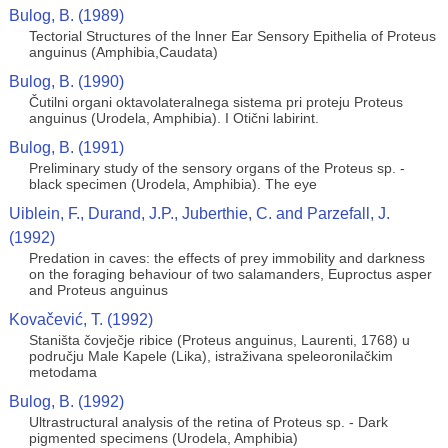
Bulog, B. (1989)
Tectorial Structures of the lnner Ear Sensory Epithelia of Proteus
anguinus (Amphibia,Caudata)
Bulog, B. (1990)
Čutilni organi oktavolateralnega sistema pri proteju Proteus
anguinus (Urodela, Amphibia). I Otični labirint.
Bulog, B. (1991)
Preliminary study of the sensory organs of the Proteus sp. -
black specimen (Urodela, Amphibia). The eye
Uiblein, F., Durand, J.P., Juberthie, C. and Parzefall, J.
(1992)
Predation in caves: the effects of prey immobility and darkness
on the foraging behaviour of two salamanders, Euproctus asper
and Proteus anguinus
Kovačević, T. (1992)
Staništa čovječje ribice (Proteus anguinus, Laurenti, 1768) u
području Male Kapele (Lika), istraživana speleoronilačkim
metodama
Bulog, B. (1992)
Ultrastructural analysis of the retina of Proteus sp. - Dark
pigmented specimens (Urodela, Amphibia)