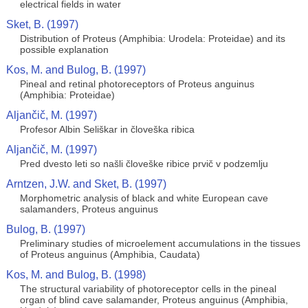
electrical fields in water
Sket, B. (1997)
Distribution of Proteus (Amphibia: Urodela: Proteidae) and its
possible explanation
Kos, M. and Bulog, B. (1997)
Pineal and retinal photoreceptors of Proteus anguinus
(Amphibia: Proteidae)
Aljančič, M. (1997)
Profesor Albin Seliškar in človeška ribica
Aljančič, M. (1997)
Pred dvesto leti so našli človeške ribice prvič v podzemlju
Arntzen, J.W. and Sket, B. (1997)
Morphometric analysis of black and white European cave
salamanders, Proteus anguinus
Bulog, B. (1997)
Preliminary studies of microelement accumulations in the tissues
of Proteus anguinus (Amphibia, Caudata)
Kos, M. and Bulog, B. (1998)
The structural variability of photoreceptor cells in the pineal
organ of blind cave salamander, Proteus anguinus (Amphibia,