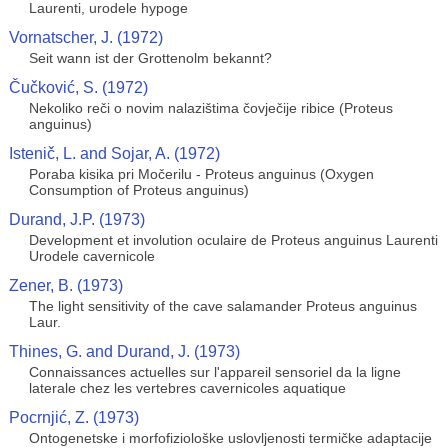
Laurenti, urodele hypoge
Vornatscher, J. (1972)
Seit wann ist der Grottenolm bekannt?
Čučković, S. (1972)
Nekoliko reči o novim nalazištima čovječije ribice (Proteus
anguinus)
Istenič, L. and Sojar, A. (1972)
Poraba kisika pri Močerilu - Proteus anguinus (Oxygen
Consumption of Proteus anguinus)
Durand, J.P. (1973)
Development et involution oculaire de Proteus anguinus Laurenti
Urodele cavernicole
Zener, B. (1973)
The light sensitivity of the cave salamander Proteus anguinus
Laur.
Thines, G. and Durand, J. (1973)
Connaissances actuelles sur l'appareil sensoriel da la ligne
laterale chez les vertebres cavernicoles aquatique
Pocrnjić, Z. (1973)
Ontogenetske i morfofiziološke uslovljenosti termičke adaptacije