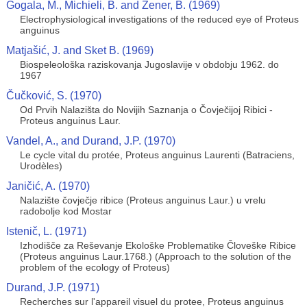
Gogala, M., Michieli, B. and Žener, B. (1969)
Electrophysiological investigations of the reduced eye of Proteus
anguinus
Matjašić, J. and Sket B. (1969)
Biospeleološka raziskovanja Jugoslavije v obdobju 1962. do
1967
Čučković, S. (1970)
Od Prvih Nalazišta do Novijih Saznanja o Čovječijoj Ribici -
Proteus anguinus Laur.
Vandel, A., and Durand, J.P. (1970)
Le cycle vital du protée, Proteus anguinus Laurenti (Batraciens,
Urodèles)
Janičić, A. (1970)
Nalazište čovječje ribice (Proteus anguinus Laur.) u vrelu
radobolje kod Mostar
Istenič, L. (1971)
Izhodišče za Reševanje Ekološke Problematike Človeške Ribice
(Proteus anguinus Laur.1768.) (Approach to the solution of the
problem of the ecology of Proteus)
Durand, J.P. (1971)
Recherches sur l'appareil visuel du protee, Proteus anguinus