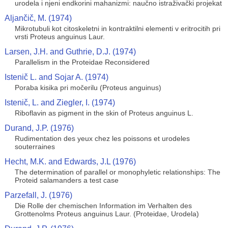
urodela i njeni endkorini mahanizmi: naučno istraživački projekat
Aljančič, M. (1974)
Mikrotubuli kot citoskeletni in kontraktilni elementi v eritrocitih pri
vrsti Proteus anguinus Laur.
Larsen, J.H. and Guthrie, D.J. (1974)
Parallelism in the Proteidae Reconsidered
Istenič L. and Sojar A. (1974)
Poraba kisika pri močerilu (Proteus anguinus)
Istenič, L. and Ziegler, I. (1974)
Riboflavin as pigment in the skin of Proteus anguinus L.
Durand, J.P. (1976)
Rudimentation des yeux chez les poissons et urodeles
souterraines
Hecht, M.K. and Edwards, J.L (1976)
The determination of parallel or monophyletic relationships: The
Proteid salamanders a test case
Parzefall, J. (1976)
Die Rolle der chemischen Information im Verhalten des
Grottenolms Proteus anguinus Laur. (Proteidae, Urodela)