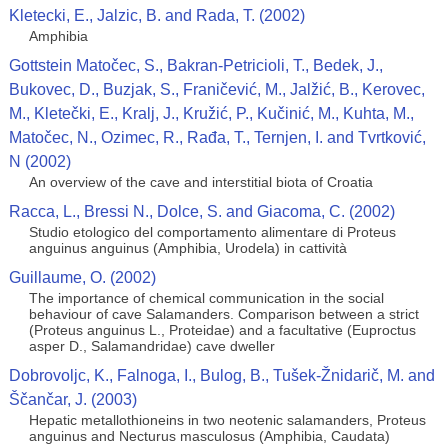
Kletecki, E., Jalzic, B. and Rada, T. (2002)
Amphibia
Gottstein Matočec, S., Bakran-Petricioli, T., Bedek, J.,
Bukovec, D., Buzjak, S., Franičević, M., Jalžić, B., Kerovec,
M., Kletečki, E., Kralj, J., Kružić, P., Kučinić, M., Kuhta, M.,
Matočec, N., Ozimec, R., Rađa, T., Ternjen, I. and Tvrtković,
N (2002)
An overview of the cave and interstitial biota of Croatia
Racca, L., Bressi N., Dolce, S. and Giacoma, C. (2002)
Studio etologico del comportamento alimentare di Proteus
anguinus anguinus (Amphibia, Urodela) in cattività
Guillaume, O. (2002)
The importance of chemical communication in the social
behaviour of cave Salamanders. Comparison between a strict
(Proteus anguinus L., Proteidae) and a facultative (Euproctus
asper D., Salamandridae) cave dweller
Dobrovoljc, K., Falnoga, I., Bulog, B., Tušek-Žnidarič, M. and
Ščančar, J. (2003)
Hepatic metallothioneins in two neotenic salamanders, Proteus
anguinus and Necturus masculosus (Amphibia, Caudata)