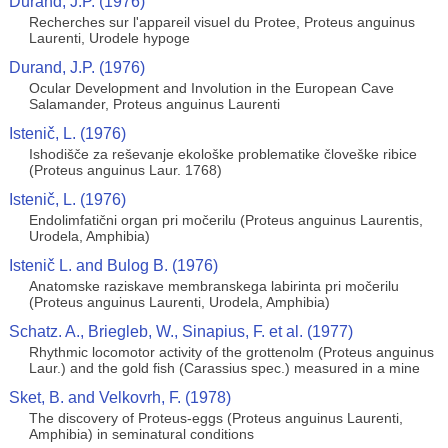
Durand, J.P. (1976)
Recherches sur l'appareil visuel du Protee, Proteus anguinus
Laurenti, Urodele hypoge
Durand, J.P. (1976)
Ocular Development and Involution in the European Cave
Salamander, Proteus anguinus Laurenti
Istenič, L. (1976)
Ishodišče za reševanje ekološke problematike človeške ribice
(Proteus anguinus Laur. 1768)
Istenič, L. (1976)
Endolimfatični organ pri močerilu (Proteus anguinus Laurentis,
Urodela, Amphibia)
Istenič L. and Bulog B. (1976)
Anatomske raziskave membranskega labirinta pri močerilu
(Proteus anguinus Laurenti, Urodela, Amphibia)
Schatz. A., Briegleb, W., Sinapius, F. et al. (1977)
Rhythmic locomotor activity of the grottenolm (Proteus anguinus
Laur.) and the gold fish (Carassius spec.) measured in a mine
Sket, B. and Velkovrh, F. (1978)
The discovery of Proteus-eggs (Proteus anguinus Laurenti,
Amphibia) in seminatural conditions