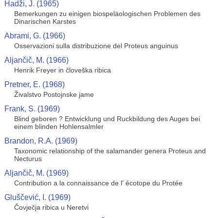
Hadži, J. (1965)
Bemerkungen zu einigen biospeläologischen Problemen des
Dinarischen Karstes
Abrami, G. (1966)
Osservazioni sulla distribuzione del Proteus anguinus
Aljančič, M. (1966)
Henrik Freyer in človeška ribica
Pretner, E. (1968)
Živalstvo Postojnske jame
Frank, S. (1969)
Blind geboren ? Entwicklung und Ruckbildung des Auges bei
einem blinden Hohlensalmler
Brandon, R.A. (1969)
Taxonomic relationship of the salamander genera Proteus and
Necturus
Aljančič, M. (1969)
Contribution a la connaissance de l' écotope du Protée
Gluščević, I. (1969)
Čovječja ribica u Neretvi