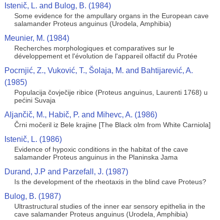
Istenič, L. and Bulog, B. (1984)
Some evidence for the ampullary organs in the European cave
salamander Proteus anguinus (Urodela, Amphibia)
Meunier, M. (1984)
Recherches morphologiques et comparatives sur le
développement et l'évolution de l'appareil olfactif du Protée
Pocrnjić, Z., Vuković, T., Šolaja, M. and Bahtijarević, A.
(1985)
Populacija čovječije ribice (Proteus anguinus, Laurenti 1768) u
pećini Suvaja
Aljančič, M., Habič, P. and Mihevc, A. (1986)
Črni močeril iz Bele krajine [The Black olm from White Carniola]
Istenič, L. (1986)
Evidence of hypoxic conditions in the habitat of the cave
salamander Proteus anguinus in the Planinska Jama
Durand, J.P and Parzefall, J. (1987)
Is the development of the rheotaxis in the blind cave Proteus?
Bulog, B. (1987)
Ultrastructural studies of the inner ear sensory epithelia in the
cave salamander Proteus anguinus (Urodela, Amphibia)