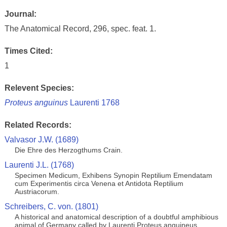
Journal:
The Anatomical Record, 296, spec. feat. 1.
Times Cited:
1
Relevent Species:
Proteus anguinus
Laurenti 1768
Related Records:
Valvasor J.W. (1689)
Die Ehre des Herzogthums Crain.
Laurenti J.L. (1768)
Specimen Medicum, Exhibens Synopin Reptilium Emendatam
cum Experimentis circa Venena et Antidota Reptilium
Austriacorum.
Schreibers, C. von. (1801)
A historical and anatomical description of a doubtful amphibious
animal of Germany called by Laurenti Proteus anguineus