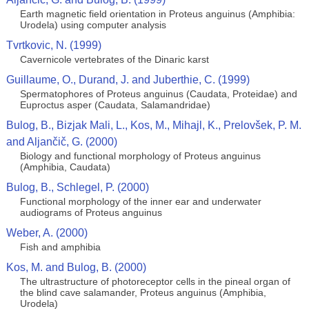
Earth magnetic field orientation in Proteus anguinus (Amphibia:
Urodela) using computer analysis
Tvrtkovic, N. (1999)
Cavernicole vertebrates of the Dinaric karst
Guillaume, O., Durand, J. and Juberthie, C. (1999)
Spermatophores of Proteus anguinus (Caudata, Proteidae) and
Euproctus asper (Caudata, Salamandridae)
Bulog, B., Bizjak Mali, L., Kos, M., Mihajl, K., Prelovšek, P. M.
and Aljančič, G. (2000)
Biology and functional morphology of Proteus anguinus
(Amphibia, Caudata)
Bulog, B., Schlegel, P. (2000)
Functional morphology of the inner ear and underwater
audiograms of Proteus anguinus
Weber, A. (2000)
Fish and amphibia
Kos, M. and Bulog, B. (2000)
The ultrastructure of photoreceptor cells in the pineal organ of
the blind cave salamander, Proteus anguinus (Amphibia,
Urodela)