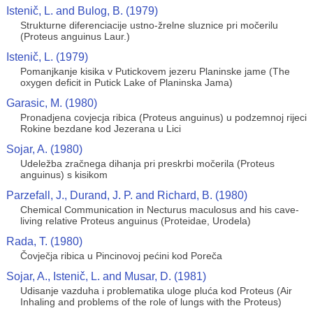
Istenič, L. and Bulog, B. (1979)
Strukturne diferenciacije ustno-žrelne sluznice pri močerilu
(Proteus anguinus Laur.)
Istenič, L. (1979)
Pomanjkanje kisika v Putickovem jezeru Planinske jame (The
oxygen deficit in Putick Lake of Planinska Jama)
Garasic, M. (1980)
Pronadjena covjecja ribica (Proteus anguinus) u podzemnoj rijeci
Rokine bezdane kod Jezerana u Lici
Sojar, A. (1980)
Udeležba zračnega dihanja pri preskrbi močerila (Proteus
anguinus) s kisikom
Parzefall, J., Durand, J. P. and Richard, B. (1980)
Chemical Communication in Necturus maculosus and his cave-
living relative Proteus anguinus (Proteidae, Urodela)
Rada, T. (1980)
Čovječja ribica u Pincinovoj pećini kod Poreča
Sojar, A., Istenič, L. and Musar, D. (1981)
Udisanje vazduha i problematika uloge pluća kod Proteus (Air
Inhaling and problems of the role of lungs with the Proteus)