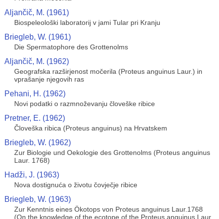
Aljančič, M. (1961)
Biospeleološki laboratorij v jami Tular pri Kranju
Briegleb, W. (1961)
Die Spermatophore des Grottenolms
Aljančič, M. (1962)
Geografska razširjenost močerila (Proteus anguinus Laur.) in
vprašanje njegovih ras
Pehani, H. (1962)
Novi podatki o razmnoževanju človeške ribice
Pretner, E. (1962)
Človeška ribica (Proteus anguinus) na Hrvatskem
Briegleb, W. (1962)
Zur Biologie und Oekologie des Grottenolms (Proteus anguinus
Laur. 1768)
Hadži, J. (1963)
Nova dostignuća o životu čovječje ribice
Briegleb, W. (1963)
Zur Kenntnis eines Ökotops von Proteus anguinus Laur.1768
(On the knowledge of the ecotope of the Proteus anguinus Laur.