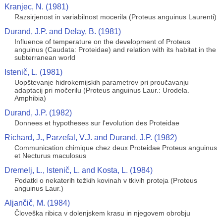
Kranjec, N. (1981)
Razsirjenost in variabilnost mocerila (Proteus anguinus Laurenti)
Durand, J.P. and Delay, B. (1981)
Influence of temperature on the development of Proteus
anguinus (Caudata: Proteidae) and relation with its habitat in the
subterranean world
Istenič, L. (1981)
Uopštevanje hidrokemijskih parametrov pri proučavanju
adaptacij pri močerilu (Proteus anguinus Laur.: Urodela.
Amphibia)
Durand, J.P. (1982)
Donnees et hypotheses sur l'evolution des Proteidae
Richard, J., Parzefal, V.J. and Durand, J.P. (1982)
Communication chimique chez deux Proteidae Proteus anguinus
et Necturus maculosus
Dremelj, L., Istenič, L. and Kosta, L. (1984)
Podatki o nekaterih težkih kovinah v tkivih proteja (Proteus
anguinus Laur.)
Aljančič, M. (1984)
Človeška ribica v dolenjskem krasu in njegovem obrobju