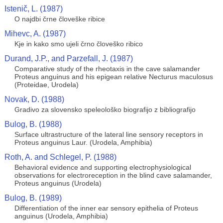
Istenič, L. (1987)
O najdbi črne človeške ribice
Mihevc, A. (1987)
Kje in kako smo ujeli črno človeško ribico
Durand, J.P., and Parzefall, J. (1987)
Comparative study of the rheotaxis in the cave salamander
Proteus anguinus and his epigean relative Necturus maculosus
(Proteidae, Urodela)
Novak, D. (1988)
Gradivo za slovensko speleološko biografijo z bibliografijo
Bulog, B. (1988)
Surface ultrastructure of the lateral line sensory receptors in
Proteus anguinus Laur. (Urodela, Amphibia)
Roth, A. and Schlegel, P. (1988)
Behavioral evidence and supporting electrophysiological
observations for electroreception in the blind cave salamander,
Proteus anguinus (Urodela)
Bulog, B. (1989)
Differentiation of the inner ear sensory epithelia of Proteus
anguinus (Urodela, Amphibia)