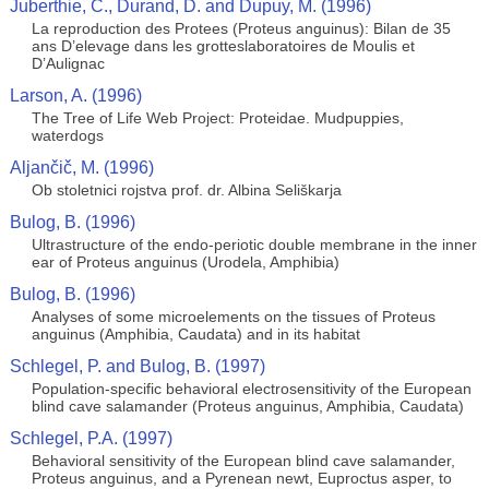
Juberthie, C., Durand, D. and Dupuy, M. (1996)
La reproduction des Protees (Proteus anguinus): Bilan de 35
ans D’elevage dans les grotteslaboratoires de Moulis et
D’Aulignac
Larson, A. (1996)
The Tree of Life Web Project: Proteidae. Mudpuppies,
waterdogs
Aljančič, M. (1996)
Ob stoletnici rojstva prof. dr. Albina Seliškarja
Bulog, B. (1996)
Ultrastructure of the endo-periotic double membrane in the inner
ear of Proteus anguinus (Urodela, Amphibia)
Bulog, B. (1996)
Analyses of some microelements on the tissues of Proteus
anguinus (Amphibia, Caudata) and in its habitat
Schlegel, P. and Bulog, B. (1997)
Population-specific behavioral electrosensitivity of the European
blind cave salamander (Proteus anguinus, Amphibia, Caudata)
Schlegel, P.A. (1997)
Behavioral sensitivity of the European blind cave salamander,
Proteus anguinus, and a Pyrenean newt, Euproctus asper, to