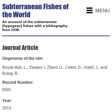
Subterranean Fishes of
MENU
the World
An account of the subterranean
(hypogean) fishes with a bibliography
from 1436.
Journal Article
Oogenesis of the olm
Bizjak Mali, L., Talaber, I, Žibert, U., Ceket, D., Habič, L. and
Bulog, B.
Record Number:
6591
Year:
2013