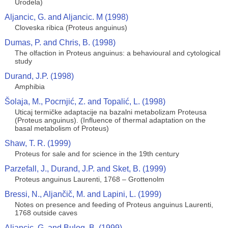
Urodela)
Aljancic, G. and Aljancic. M (1998)
Cloveska ribica (Proteus anguinus)
Dumas, P. and Chris, B. (1998)
The olfaction in Proteus anguinus: a behavioural and cytological
study
Durand, J.P. (1998)
Amphibia
Šolaja, M., Pocrnjić, Z. and Topalić, L. (1998)
Uticaj termičke adaptacije na bazalni metabolizam Proteusa
(Proteus anguinus). (Influence of thermal adaptation on the
basal metabolism of Proteus)
Shaw, T. R. (1999)
Proteus for sale and for science in the 19th century
Parzefall, J., Durand, J.P. and Sket, B. (1999)
Proteus anguinus Laurenti, 1768 – Grottenolm
Bressi, N., Aljančič, M. and Lapini, L. (1999)
Notes on presence and feeding of Proteus anguinus Laurenti,
1768 outside caves
Aljancic, G. and Bulog, B. (1999)