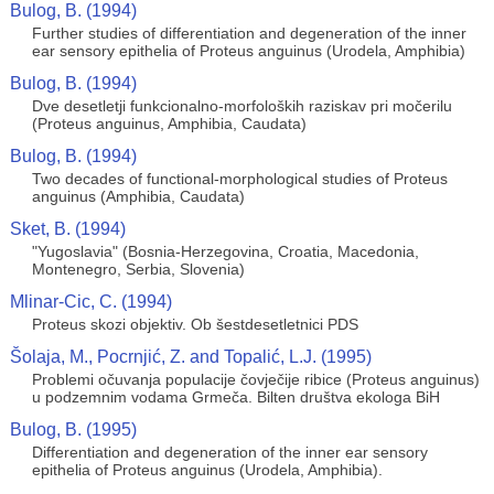
Bulog, B. (1994)
Further studies of differentiation and degeneration of the inner
ear sensory epithelia of Proteus anguinus (Urodela, Amphibia)
Bulog, B. (1994)
Dve desetletji funkcionalno-morfoloških raziskav pri močerilu
(Proteus anguinus, Amphibia, Caudata)
Bulog, B. (1994)
Two decades of functional-morphological studies of Proteus
anguinus (Amphibia, Caudata)
Sket, B. (1994)
"Yugoslavia" (Bosnia-Herzegovina, Croatia, Macedonia,
Montenegro, Serbia, Slovenia)
Mlinar-Cic, C. (1994)
Proteus skozi objektiv. Ob šestdesetletnici PDS
Šolaja, M., Pocrnjić, Z. and Topalić, L.J. (1995)
Problemi očuvanja populacije čovječije ribice (Proteus anguinus)
u podzemnim vodama Grmeča. Bilten društva ekologa BiH
Bulog, B. (1995)
Differentiation and degeneration of the inner ear sensory
epithelia of Proteus anguinus (Urodela, Amphibia).