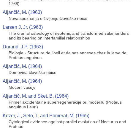
1768)
Aljančič, M. (1963)
Nova spoznanja o življenju človeške ribice
Larsen J. Jr. (1963)
The cranial osteology of neotenic and transformed salamanders
and its bearing on interfamilial relationships
Durand, J.P. (1963)
Biologie - Structure de l'oeil et de ses annexes chez la larve de
Proteus anguinus
Aljančič, M. (1964)
Domovina človeške ribice
Aljančič, M. (1964)
Močeril vasuje
Aljančič, M. and Sket, B. (1964)
Primer akcidentalne superregeneracije pri močerilu (Proteus
anguinus Laur.)
Kezer, J., Seto, T. and Pomerat, M. (1965)
Cytological evidence against parallel evolution of Necturus and
Proteus