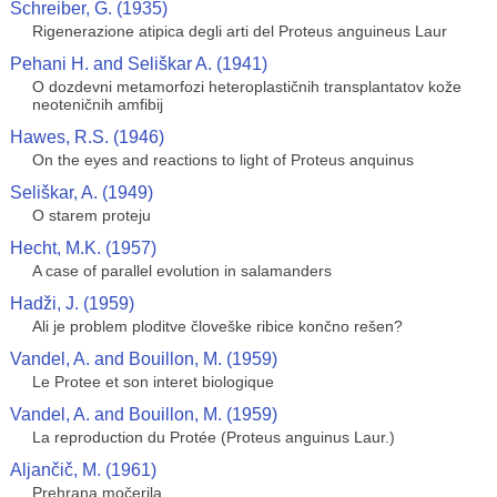
Schreiber, G. (1935)
Rigenerazione atipica degli arti del Proteus anguineus Laur
Pehani H. and Seliškar A. (1941)
O dozdevni metamorfozi heteroplastičnih transplantatov kože
neoteničnih amfibij
Hawes, R.S. (1946)
On the eyes and reactions to light of Proteus anquinus
Seliškar, A. (1949)
O starem proteju
Hecht, M.K. (1957)
A case of parallel evolution in salamanders
Hadži, J. (1959)
Ali je problem ploditve človeške ribice končno rešen?
Vandel, A. and Bouillon, M. (1959)
Le Protee et son interet biologique
Vandel, A. and Bouillon, M. (1959)
La reproduction du Protée (Proteus anguinus Laur.)
Aljančič, M. (1961)
Prehrana močerila