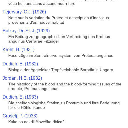
vécu huit ans sans aucune nourriture
Fejervary, G.J. (1926)
Note sur la variation du Protee et description d'individus
provenants d'un nouvel habitat
Bolkay, Dr. St. J. (1929)
Ein Beitrag zur geographischen Verbreitung des Proteus
anguinus Carrarae Fitzinger
Kreht, H. (1931)
Faserzüge im Zentralnervensystem von Proteus anguinus
Dudich, E. (1932)
Biologie der Aggteleker Tropfsteinhohle Baradla in Ungarn
Jordan, H.E. (1932)
The histology of the blood and the blood-forming tissues of the
urodele, Proteus anguineus
Dudich, E. (1933)
Die speläobiologishe Station zu Postumia und ihre Bedeutung
für die Höhlenkunde
Grošelj, P. (1933)
Kako so odkrili človeško ribico?