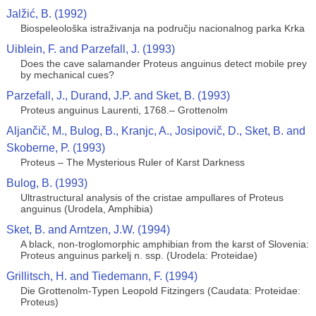
Jalžić, B. (1992)
Biospeleološka istraživanja na području nacionalnog parka Krka
Uiblein, F. and Parzefall, J. (1993)
Does the cave salamander Proteus anguinus detect mobile prey
by mechanical cues?
Parzefall, J., Durand, J.P. and Sket, B. (1993)
Proteus anguinus Laurenti, 1768.– Grottenolm
Aljančič, M., Bulog, B., Kranjc, A., Josipovič, D., Sket, B. and
Skoberne, P. (1993)
Proteus – The Mysterious Ruler of Karst Darkness
Bulog, B. (1993)
Ultrastructural analysis of the cristae ampullares of Proteus
anguinus (Urodela, Amphibia)
Sket, B. and Arntzen, J.W. (1994)
A black, non-troglomorphic amphibian from the karst of Slovenia:
Proteus anguinus parkelj n. ssp. (Urodela: Proteidae)
Grillitsch, H. and Tiedemann, F. (1994)
Die Grottenolm-Typen Leopold Fitzingers (Caudata: Proteidae:
Proteus)