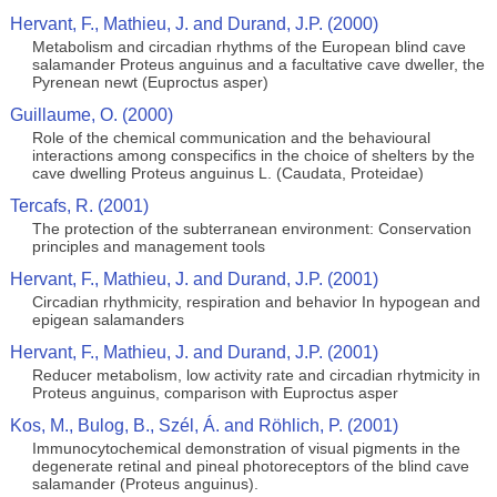
Hervant, F., Mathieu, J. and Durand, J.P. (2000)
Metabolism and circadian rhythms of the European blind cave
salamander Proteus anguinus and a facultative cave dweller, the
Pyrenean newt (Euproctus asper)
Guillaume, O. (2000)
Role of the chemical communication and the behavioural
interactions among conspecifics in the choice of shelters by the
cave dwelling Proteus anguinus L. (Caudata, Proteidae)
Tercafs, R. (2001)
The protection of the subterranean environment: Conservation
principles and management tools
Hervant, F., Mathieu, J. and Durand, J.P. (2001)
Circadian rhythmicity, respiration and behavior In hypogean and
epigean salamanders
Hervant, F., Mathieu, J. and Durand, J.P. (2001)
Reducer metabolism, low activity rate and circadian rhytmicity in
Proteus anguinus, comparison with Euproctus asper
Kos, M., Bulog, B., Szél, Á. and Röhlich, P. (2001)
Immunocytochemical demonstration of visual pigments in the
degenerate retinal and pineal photoreceptors of the blind cave
salamander (Proteus anguinus).