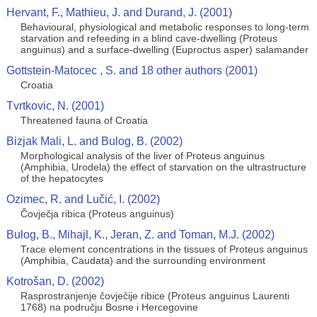
Hervant, F., Mathieu, J. and Durand, J. (2001)
Behavioural, physiological and metabolic responses to long-term
starvation and refeeding in a blind cave-dwelling (Proteus
anguinus) and a surface-dwelling (Euproctus asper) salamander
Gottstein-Matocec , S. and 18 other authors (2001)
Croatia
Tvrtkovic, N. (2001)
Threatened fauna of Croatia
Bizjak Mali, L. and Bulog, B. (2002)
Morphological analysis of the liver of Proteus anguinus
(Amphibia, Urodela) the effect of starvation on the ultrastructure
of the hepatocytes
Ozimec, R. and Lučić, I. (2002)
Čovječja ribica (Proteus anguinus)
Bulog, B., Mihajl, K., Jeran, Z. and Toman, M.J. (2002)
Trace element concentrations in the tissues of Proteus anguinus
(Amphibia, Caudata) and the surrounding environment
Kotrošan, D. (2002)
Rasprostranjenje čovječije ribice (Proteus anguinus Laurenti
1768) na području Bosne i Hercegovine