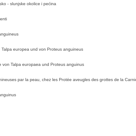
sko - slunjske okolice i pećina
enti
anguineus
 Talpa europea und von Proteus anguineus
e von Talpa europaea und Proteus anguinus
mineuses par la peau, chez les Protée aveugles des grottes de la Carni
anguinus