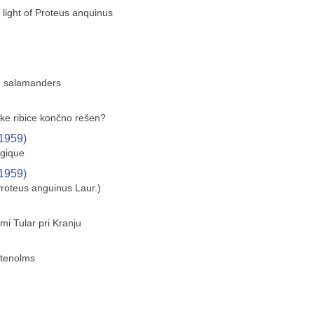
 light of Proteus anquinus
in salamanders
ške ribice končno rešen?
(1959)
ogique
(1959)
Proteus anguinus Laur.)
ami Tular pri Kranju
ttenolms