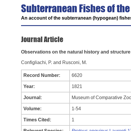
Subterranean Fishes of the
An account of the subterranean (hypogean) fishes
Journal Article
Observations on the natural history and structur
Configliachi, P. and Rusconi, M.
Record Number:
6620
Year:
1821
Journal:
Museum of Comparative Zool
Volume:
1-54
Times Cited:
1
Relevent Species:
Proteus anguinus
Laurenti 