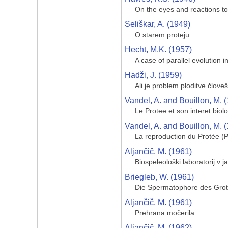
On the eyes and reactions to
Seliškar, A. (1949)
O starem proteju
Hecht, M.K. (1957)
A case of parallel evolution 
Hadži, J. (1959)
Ali je problem ploditve člove
Vandel, A. and Bouillon, M. 
Le Protee et son interet biol
Vandel, A. and Bouillon, M. 
La reproduction du Protée (
Aljančič, M. (1961)
Biospeleološki laboratorij v j
Briegleb, W. (1961)
Die Spermatophore des Gro
Aljančič, M. (1961)
Prehrana močerila
Aljančič, M. (1962)