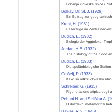
Lobanja človeške ribice (Pro
Bolkay, Dr. St. J. (1929)
Ein Beitrag zur geographisc
Kreht, H. (1931)
Faserzüge im Zentralnerven
Dudich, E. (1932)
Biologie der Aggteleker Trop
Jordan, H.E. (1932)
The histology of the blood a
Dudich, E. (1933)
Die speläobiologishe Statio
Grošelj, P. (1933)
Kako so odkrili človeško ribi
Schreiber, G. (1935)
Rigenerazione atipica degli 
Pehani H. and Seliškar A. (1
O dozdevni metamorfozi heter
Hawes, R.S. (1946)