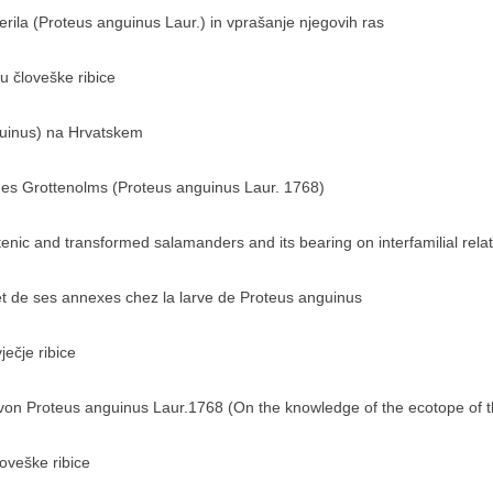
rila (Proteus anguinus Laur.) in vprašanje njegovih ras
u človeške ribice
guinus) na Hrvatskem
des Grottenolms (Proteus anguinus Laur. 1768)
tenic and transformed salamanders and its bearing on interfamilial rela
l et de ses annexes chez la larve de Proteus anguinus
ečje ribice
von Proteus anguinus Laur.1768 (On the knowledge of the ecotope of 
oveške ribice