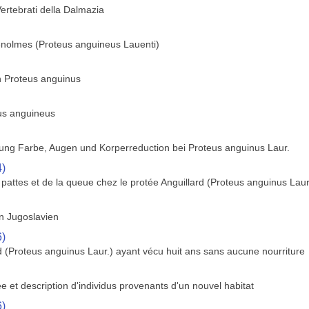
Vertebrati della Dalmazia
enolmes (Proteus anguineus Lauenti)
rin Proteus anguinus
us anguineus
ung Farbe, Augen und Korperreduction bei Proteus anguinus Laur.
4)
s pattes et de la queue chez le protée Anguillard (Proteus anguinus Laur
on Jugoslavien
6)
d (Proteus anguinus Laur.) ayant vécu huit ans sans aucune nourriture
ee et description d'individus provenants d'un nouvel habitat
6)