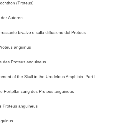
ochthon (Proteus)
 der Autoren
essante bivalve e sulla diffusione del Proteus
 Proteus anguinus
te des Proteus anguineus
ment of the Skull in the Urodelous Amphibia. Part I
die Fortpflanzung des Proteus anguineus
es Proteus anguineus
nguinus