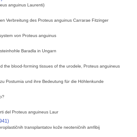
teus anguinus Laurenti)
hen Verbreitung des Proteus anguinus Carrarae Fitzinger
system von Proteus anguinus
fsteinhohle Baradla in Ungarn
nd the blood-forming tissues of the urodele, Proteus anguineus
n zu Postumia und ihre Bedeutung für die Höhlenkunde
co?
arti del Proteus anguineus Laur
941)
oplastičnih transplantatov kože neoteničnih amfibij