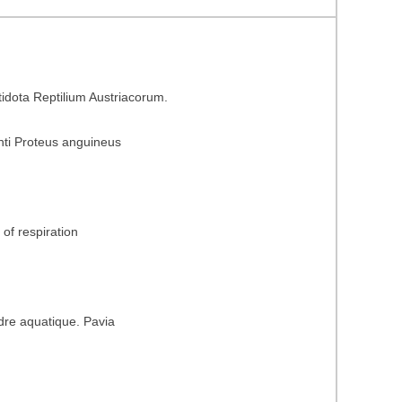
dota Reptilium Austriacorum.
nti Proteus anguineus
of respiration
dre aquatique. Pavia