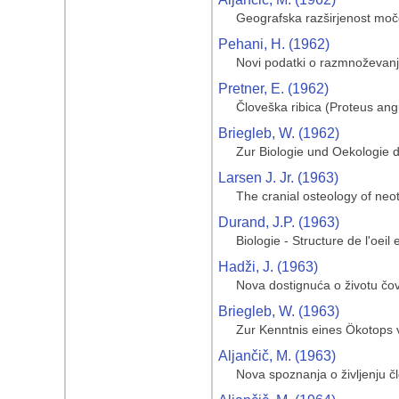
Geografska razširjenost moče
Pehani, H. (1962)
Novi podatki o razmnoževanj
Pretner, E. (1962)
Človeška ribica (Proteus an
Briegleb, W. (1962)
Zur Biologie und Oekologie 
Larsen J. Jr. (1963)
The cranial osteology of neo
Durand, J.P. (1963)
Biologie - Structure de l'oei
Hadži, J. (1963)
Nova dostignuća o životu čovj
Briegleb, W. (1963)
Zur Kenntnis eines Ökotops 
Aljančič, M. (1963)
Nova spoznanja o življenju čl