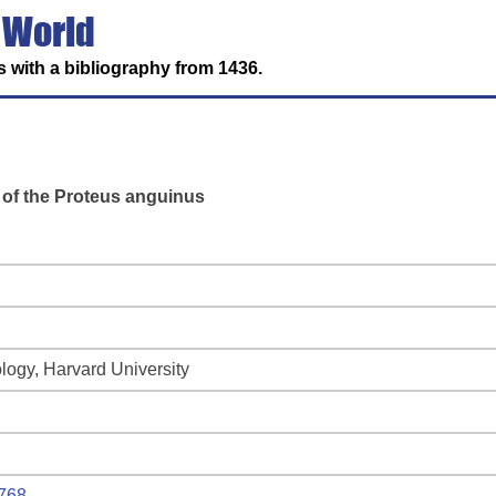
 World
 with a bibliography from 1436.
e of the Proteus anguinus
ogy, Harvard University
1768