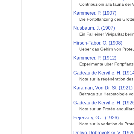
Contribuzioni alla fauna dei 
Kammerer, P. (1907)
Die Fortpflanzung des Grott
Nusbaum, J. (1907)
Ein Fall einer Viviparität be
Hirsch-Tabor, O. (1908)
Ueber das Gehirn von Prote
Kammerer, P. (1912)
Experimente uber Fortpflanz
Gadeau de Kerville, H. (191
Note sur la régénération de
Karaman, Von Dr. St. (1921)
Beitrage zur Herpetologie v
Gadeau de Kerville, H. (192
Note sur un Protée anguillar
Fejervary, G.J. (1926)
Note sur la variation du Prot
Dolivo-Dobrovolsky, V. (192