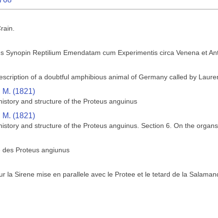
rain.
 Synopin Reptilium Emendatam cum Experimentis circa Venena et Anti
description of a doubtful amphibious animal of Germany called by Laure
, M. (1821)
history and structure of the Proteus anguinus
, M. (1821)
istory and structure of the Proteus anguinus. Section 6. On the organs 
e des Proteus angiunus
 la Sirene mise en parallele avec le Protee et le tetard de la Salaman