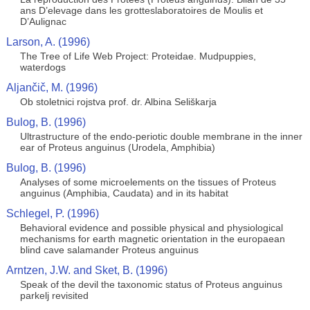
ans D’elevage dans les grotteslaboratoires de Moulis et
D’Aulignac
Larson, A. (1996)
The Tree of Life Web Project: Proteidae. Mudpuppies,
waterdogs
Aljančič, M. (1996)
Ob stoletnici rojstva prof. dr. Albina Seliškarja
Bulog, B. (1996)
Ultrastructure of the endo-periotic double membrane in the inner
ear of Proteus anguinus (Urodela, Amphibia)
Bulog, B. (1996)
Analyses of some microelements on the tissues of Proteus
anguinus (Amphibia, Caudata) and in its habitat
Schlegel, P. (1996)
Behavioral evidence and possible physical and physiological
mechanisms for earth magnetic orientation in the europaean
blind cave salamander Proteus anguinus
Arntzen, J.W. and Sket, B. (1996)
Speak of the devil the taxonomic status of Proteus anguinus
parkelj revisited