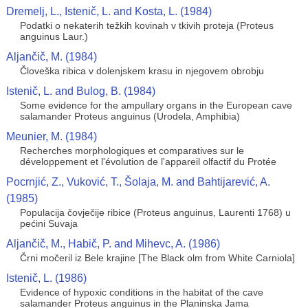
Dremelj, L., Istenič, L. and Kosta, L. (1984)
Podatki o nekaterih težkih kovinah v tkivih proteja (Proteus
anguinus Laur.)
Aljančič, M. (1984)
Človeška ribica v dolenjskem krasu in njegovem obrobju
Istenič, L. and Bulog, B. (1984)
Some evidence for the ampullary organs in the European cave
salamander Proteus anguinus (Urodela, Amphibia)
Meunier, M. (1984)
Recherches morphologiques et comparatives sur le
développement et l'évolution de l'appareil olfactif du Protée
Pocrnjić, Z., Vuković, T., Šolaja, M. and Bahtijarević, A.
(1985)
Populacija čovječije ribice (Proteus anguinus, Laurenti 1768) u
pećini Suvaja
Aljančič, M., Habič, P. and Mihevc, A. (1986)
Črni močeril iz Bele krajine [The Black olm from White Carniola]
Istenič, L. (1986)
Evidence of hypoxic conditions in the habitat of the cave
salamander Proteus anguinus in the Planinska Jama