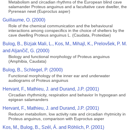
Metabolism and circadian rhythms of the European blind cave
salamander Proteus anguinus and a facultative cave dweller, the
Pyrenean newt (Euproctus asper)
Guillaume, O. (2000)
Role of the chemical communication and the behavioural
interactions among conspecifics in the choice of shelters by the
cave dwelling Proteus anguinus L. (Caudata, Proteidae)
Bulog, B., Bizjak Mali, L., Kos, M., Mihajl, K., Prelovšek, P. M.
and Aljančič, G. (2000)
Biology and functional morphology of Proteus anguinus
(Amphibia, Caudata)
Bulog, B., Schlegel, P. (2000)
Functional morphology of the inner ear and underwater
audiograms of Proteus anguinus
Hervant, F., Mathieu, J. and Durand, J.P. (2001)
Circadian rhythmicity, respiration and behavior In hypogean and
epigean salamanders
Hervant, F., Mathieu, J. and Durand, J.P. (2001)
Reducer metabolism, low activity rate and circadian rhytmicity in
Proteus anguinus, comparison with Euproctus asper
Kos, M., Bulog, B., Szél, Á. and Röhlich, P. (2001)