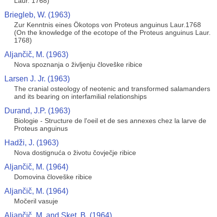
Laur. 1768)
Briegleb, W. (1963)
Zur Kenntnis eines Ökotops von Proteus anguinus Laur.1768
(On the knowledge of the ecotope of the Proteus anguinus Laur.
1768)
Aljančič, M. (1963)
Nova spoznanja o življenju človeške ribice
Larsen J. Jr. (1963)
The cranial osteology of neotenic and transformed salamanders
and its bearing on interfamilial relationships
Durand, J.P. (1963)
Biologie - Structure de l'oeil et de ses annexes chez la larve de
Proteus anguinus
Hadži, J. (1963)
Nova dostignuća o životu čovječje ribice
Aljančič, M. (1964)
Domovina človeške ribice
Aljančič, M. (1964)
Močeril vasuje
Aljančič, M. and Sket, B. (1964)