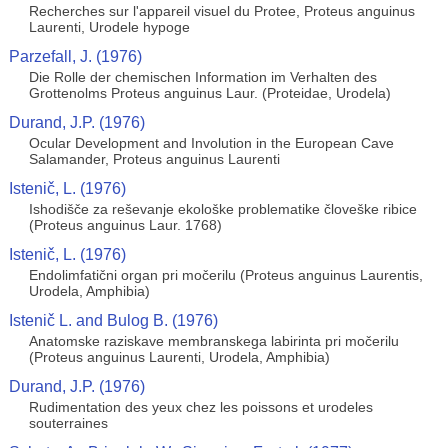
Recherches sur l'appareil visuel du Protee, Proteus anguinus
Laurenti, Urodele hypoge
Parzefall, J. (1976)
Die Rolle der chemischen Information im Verhalten des
Grottenolms Proteus anguinus Laur. (Proteidae, Urodela)
Durand, J.P. (1976)
Ocular Development and Involution in the European Cave
Salamander, Proteus anguinus Laurenti
Istenič, L. (1976)
Ishodišče za reševanje ekološke problematike človeške ribice
(Proteus anguinus Laur. 1768)
Istenič, L. (1976)
Endolimfatični organ pri močerilu (Proteus anguinus Laurentis,
Urodela, Amphibia)
Istenič L. and Bulog B. (1976)
Anatomske raziskave membranskega labirinta pri močerilu
(Proteus anguinus Laurenti, Urodela, Amphibia)
Durand, J.P. (1976)
Rudimentation des yeux chez les poissons et urodeles
souterraines