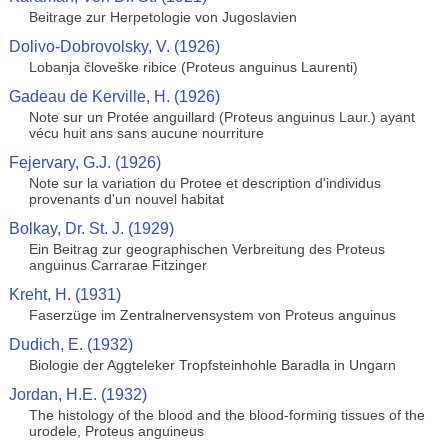
Beitrage zur Herpetologie von Jugoslavien
Dolivo-Dobrovolsky, V. (1926)
Lobanja človeške ribice (Proteus anguinus Laurenti)
Gadeau de Kerville, H. (1926)
Note sur un Protée anguillard (Proteus anguinus Laur.) ayant
vécu huit ans sans aucune nourriture
Fejervary, G.J. (1926)
Note sur la variation du Protee et description d'individus
provenants d'un nouvel habitat
Bolkay, Dr. St. J. (1929)
Ein Beitrag zur geographischen Verbreitung des Proteus
anguinus Carrarae Fitzinger
Kreht, H. (1931)
Faserzüge im Zentralnervensystem von Proteus anguinus
Dudich, E. (1932)
Biologie der Aggteleker Tropfsteinhohle Baradla in Ungarn
Jordan, H.E. (1932)
The histology of the blood and the blood-forming tissues of the
urodele, Proteus anguineus