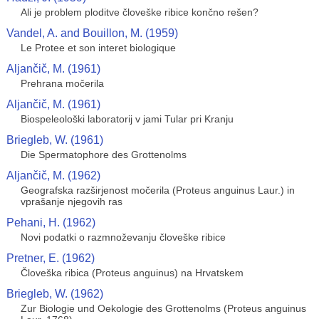
Ali je problem ploditve človeške ribice končno rešen?
Vandel, A. and Bouillon, M. (1959)
Le Protee et son interet biologique
Aljančič, M. (1961)
Prehrana močerila
Aljančič, M. (1961)
Biospeleološki laboratorij v jami Tular pri Kranju
Briegleb, W. (1961)
Die Spermatophore des Grottenolms
Aljančič, M. (1962)
Geografska razširjenost močerila (Proteus anguinus Laur.) in
vprašanje njegovih ras
Pehani, H. (1962)
Novi podatki o razmnoževanju človeške ribice
Pretner, E. (1962)
Človeška ribica (Proteus anguinus) na Hrvatskem
Briegleb, W. (1962)
Zur Biologie und Oekologie des Grottenolms (Proteus anguinus