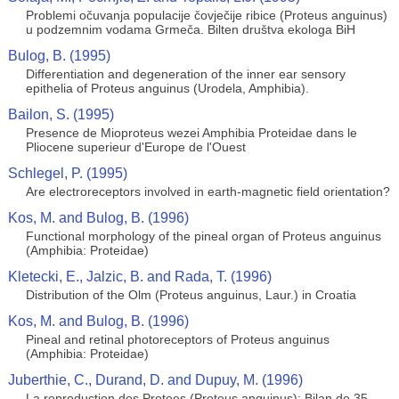
Problemi očuvanja populacije čovječije ribice (Proteus anguinus)
u podzemnim vodama Grmeča. Bilten društva ekologa BiH
Bulog, B. (1995)
Differentiation and degeneration of the inner ear sensory
epithelia of Proteus anguinus (Urodela, Amphibia).
Bailon, S. (1995)
Presence de Mioproteus wezei Amphibia Proteidae dans le
Pliocene superieur d'Europe de l'Ouest
Schlegel, P. (1995)
Are electroreceptors involved in earth-magnetic field orientation?
Kos, M. and Bulog, B. (1996)
Functional morphology of the pineal organ of Proteus anguinus
(Amphibia: Proteidae)
Kletecki, E., Jalzic, B. and Rada, T. (1996)
Distribution of the Olm (Proteus anguinus, Laur.) in Croatia
Kos, M. and Bulog, B. (1996)
Pineal and retinal photoreceptors of Proteus anguinus
(Amphibia: Proteidae)
Juberthie, C., Durand, D. and Dupuy, M. (1996)
La reproduction des Protees (Proteus anguinus): Bilan de 35