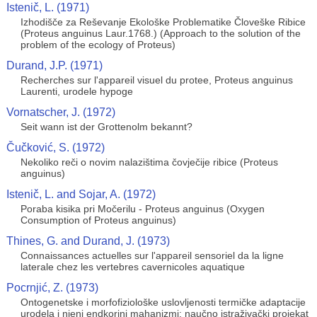
Istenič, L. (1971)
Izhodišče za Reševanje Ekološke Problematike Človeške Ribice
(Proteus anguinus Laur.1768.) (Approach to the solution of the
problem of the ecology of Proteus)
Durand, J.P. (1971)
Recherches sur l'appareil visuel du protee, Proteus anguinus
Laurenti, urodele hypoge
Vornatscher, J. (1972)
Seit wann ist der Grottenolm bekannt?
Čučković, S. (1972)
Nekoliko reči o novim nalazištima čovječije ribice (Proteus
anguinus)
Istenič, L. and Sojar, A. (1972)
Poraba kisika pri Močerilu - Proteus anguinus (Oxygen
Consumption of Proteus anguinus)
Thines, G. and Durand, J. (1973)
Connaissances actuelles sur l'appareil sensoriel da la ligne
laterale chez les vertebres cavernicoles aquatique
Pocrnjić, Z. (1973)
Ontogenetske i morfofiziološke uslovljenosti termičke adaptacije
urodela i njeni endkorini mahanizmi: naučno istraživački projekat