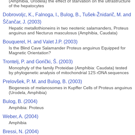
(Amphibia, Urodela) the effect of starvation on the ultrastructure
of the hepatocytes
Dobrovoljc, K., Falnoga, I., Bulog, B., Tušek-Žnidarič, M. and
Ščančar, J. (2003)
Hepatic metallothioneins in two neotenic salamanders, Proteus
anguinus and Necturus masculosus (Amphibia, Caudata)
Bouquerel, H. and Valet J.P. (2003)
Is the Blind Cave Salamander Proteus anguinus Equipped for
Magnetic Orientation?
Trontelj, P. and Gorički, Š. (2003)
Monophyly of the family Proteidae (Amphibia: Caudata) tested
by phylogenetic analysis of mitochondrial 12S rDNA sequences
Prelovšek, P. M. and Bulog, B. (2003)
Biogenesis of melanosomes in Kupffer Cells of Proteus anguinus
(Urodela, Amphibia)
Bulog, B. (2004)
Amphibia: Proteus
Weber, A. (2004)
Amphibia
Bressi, N. (2004)