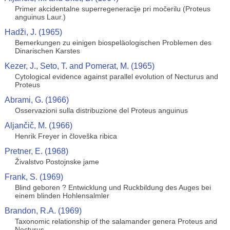
Primer akcidentalne superregeneracije pri močerilu (Proteus
anguinus Laur.)
Hadži, J. (1965)
Bemerkungen zu einigen biospeläologischen Problemen des
Dinarischen Karstes
Kezer, J., Seto, T. and Pomerat, M. (1965)
Cytological evidence against parallel evolution of Necturus and
Proteus
Abrami, G. (1966)
Osservazioni sulla distribuzione del Proteus anguinus
Aljančič, M. (1966)
Henrik Freyer in človeška ribica
Pretner, E. (1968)
Živalstvo Postojnske jame
Frank, S. (1969)
Blind geboren ? Entwicklung und Ruckbildung des Auges bei
einem blinden Hohlensalmler
Brandon, R.A. (1969)
Taxonomic relationship of the salamander genera Proteus and
Necturus