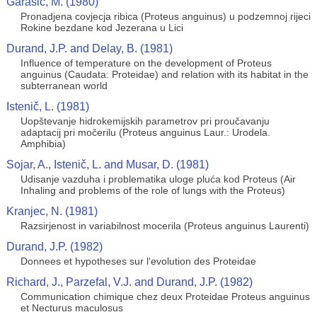
Garasic, M. (1980)
Pronadjena covjecja ribica (Proteus anguinus) u podzemnoj rijeci
Rokine bezdane kod Jezerana u Lici
Durand, J.P. and Delay, B. (1981)
Influence of temperature on the development of Proteus
anguinus (Caudata: Proteidae) and relation with its habitat in the
subterranean world
Istenič, L. (1981)
Uopštevanje hidrokemijskih parametrov pri proučavanju
adaptacij pri močerilu (Proteus anguinus Laur.: Urodela.
Amphibia)
Sojar, A., Istenič, L. and Musar, D. (1981)
Udisanje vazduha i problematika uloge pluća kod Proteus (Air
Inhaling and problems of the role of lungs with the Proteus)
Kranjec, N. (1981)
Razsirjenost in variabilnost mocerila (Proteus anguinus Laurenti)
Durand, J.P. (1982)
Donnees et hypotheses sur l'evolution des Proteidae
Richard, J., Parzefal, V.J. and Durand, J.P. (1982)
Communication chimique chez deux Proteidae Proteus anguinus
et Necturus maculosus