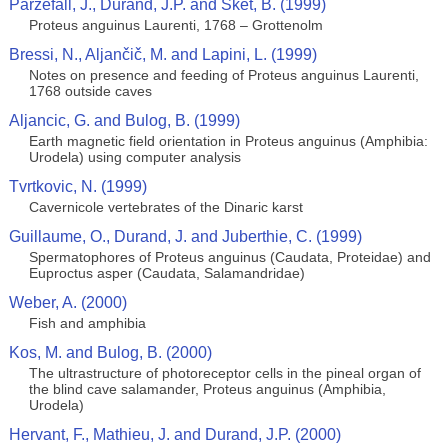
Parzefall, J., Durand, J.P. and Sket, B. (1999)
Proteus anguinus Laurenti, 1768 – Grottenolm
Bressi, N., Aljančič, M. and Lapini, L. (1999)
Notes on presence and feeding of Proteus anguinus Laurenti,
1768 outside caves
Aljancic, G. and Bulog, B. (1999)
Earth magnetic field orientation in Proteus anguinus (Amphibia:
Urodela) using computer analysis
Tvrtkovic, N. (1999)
Cavernicole vertebrates of the Dinaric karst
Guillaume, O., Durand, J. and Juberthie, C. (1999)
Spermatophores of Proteus anguinus (Caudata, Proteidae) and
Euproctus asper (Caudata, Salamandridae)
Weber, A. (2000)
Fish and amphibia
Kos, M. and Bulog, B. (2000)
The ultrastructure of photoreceptor cells in the pineal organ of
the blind cave salamander, Proteus anguinus (Amphibia,
Urodela)
Hervant, F., Mathieu, J. and Durand, J.P. (2000)