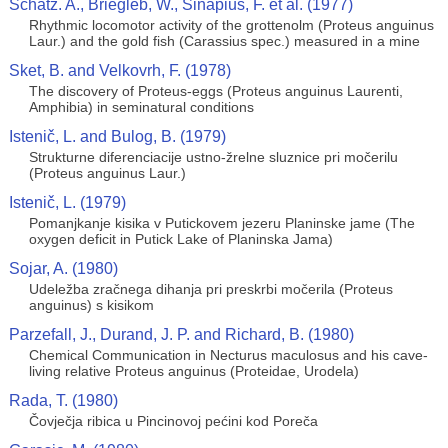
Schatz. A., Briegleb, W., Sinapius, F. et al. (1977)
Rhythmic locomotor activity of the grottenolm (Proteus anguinus
Laur.) and the gold fish (Carassius spec.) measured in a mine
Sket, B. and Velkovrh, F. (1978)
The discovery of Proteus-eggs (Proteus anguinus Laurenti,
Amphibia) in seminatural conditions
Istenič, L. and Bulog, B. (1979)
Strukturne diferenciacije ustno-žrelne sluznice pri močerilu
(Proteus anguinus Laur.)
Istenič, L. (1979)
Pomanjkanje kisika v Putickovem jezeru Planinske jame (The
oxygen deficit in Putick Lake of Planinska Jama)
Sojar, A. (1980)
Udeležba zračnega dihanja pri preskrbi močerila (Proteus
anguinus) s kisikom
Parzefall, J., Durand, J. P. and Richard, B. (1980)
Chemical Communication in Necturus maculosus and his cave-
living relative Proteus anguinus (Proteidae, Urodela)
Rada, T. (1980)
Čovječja ribica u Pincinovoj pećini kod Poreča