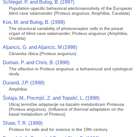
Schlegel, P. and Bulog, B. (1997)
Population-specific behavioral electrosensitivity of the European
blind cave salamander (Proteus anguinus, Amphibia, Caudata)
Kos, M. and Bulog, B. (1998)
The structural variability of photoreceptor cells in the pineal
organ of blind cave salamander, Proteus anguinus (Amphibia,
Urodela)
Aljancic, G. and Aljancic. M (1998)
Cloveska ribica (Proteus anguinus)
Dumas, P. and Chris, B. (1998)
The olfaction in Proteus anguinus: a behavioural and cytological
study
Durand, J.P. (1998)
Amphibia
Šolaja, M., Pocrnjić, Z. and Topalić, L. (1998)
Uticaj termičke adaptacije na bazalni metabolizam Proteusa
(Proteus anguinus). (Influence of thermal adaptation on the
basal metabolism of Proteus)
Shaw, T. R. (1999)
Proteus for sale and for science in the 19th century