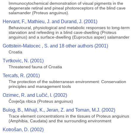
Immunocytochemical demonstration of visual pigments in the
degenerate retinal and pineal photoreceptors of the blind cave
salamander (Proteus anguinus).
Hervant, F., Mathieu, J. and Durand, J. (2001)
Behavioural, physiological and metabolic responses to long-term
starvation and refeeding in a blind cave-dwelling (Proteus
anguinus) and a surface-dwelling (Euproctus asper) salamander
Gottstein-Matocec , S. and 18 other authors (2001)
Croatia
Tvrtkovic, N. (2001)
Threatened fauna of Croatia
Tercafs, R. (2001)
The protection of the subterranean environment: Conservation
principles and management tools
Ozimec, R. and Lučić, I. (2002)
Čovječja ribica (Proteus anguinus)
Bulog, B., Mihajl, K., Jeran, Z. and Toman, M.J. (2002)
Trace element concentrations in the tissues of Proteus anguinus
(Amphibia, Caudata) and the surrounding environment
Kotrošan, D. (2002)