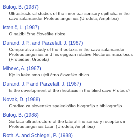
Bulog, B. (1987)
Ultrastructural studies of the inner ear sensory epithelia in the
cave salamander Proteus anguinus (Urodela, Amphibia)
Istenič, L. (1987)
O najdbi črne človeške ribice
Durand, J.P., and Parzefall, J. (1987)
Comparative study of the rheotaxis in the cave salamander
Proteus anguinus and his epigean relative Necturus maculosus
(Proteidae, Urodela)
Mihevc, A. (1987)
Kje in kako smo ujeli črno človeško ribico
Durand, J.P and Parzefall, J. (1987)
Is the development of the rheotaxis in the blind cave Proteus?
Novak, D. (1988)
Gradivo za slovensko speleološko biografijo z bibliografijo
Bulog, B. (1988)
Surface ultrastructure of the lateral line sensory receptors in
Proteus anguinus Laur. (Urodela, Amphibia)
Roth, A. and Schlegel, P. (1988)