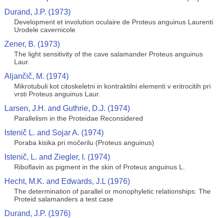
Durand, J.P. (1973)
Development et involution oculaire de Proteus anguinus Laurenti
Urodele cavernicole
Zener, B. (1973)
The light sensitivity of the cave salamander Proteus anguinus
Laur.
Aljančič, M. (1974)
Mikrotubuli kot citoskeletni in kontraktilni elementi v eritrocitih pri
vrsti Proteus anguinus Laur.
Larsen, J.H. and Guthrie, D.J. (1974)
Parallelism in the Proteidae Reconsidered
Istenič L. and Sojar A. (1974)
Poraba kisika pri močerilu (Proteus anguinus)
Istenič, L. and Ziegler, I. (1974)
Riboflavin as pigment in the skin of Proteus anguinus L.
Hecht, M.K. and Edwards, J.L (1976)
The determination of parallel or monophyletic relationships: The
Proteid salamanders a test case
Durand, J.P. (1976)