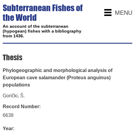
Subterranean Fishes of
MENU
the World
An account of the subterranean
(hypogean) fishes with a bibliography
from 1436.
Thesis
Phylogeographic and morphological analysis of
European cave salamander (Proteus anguinus)
populations
Gorički, Š.
Record Number:
6638
Year: