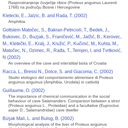
Rasprostranjenje čovječije ribice (Proteus anguinus Laurenti
1768) na području Bosne i Hercegovine
Kletecki, E., Jalzic, B. and Rada, T. (2002)
Amphibia
Gottstein Matočec, S., Bakran-Petricioli, T., Bedek, J.,
Bukovec, D., Buzjak, S., Franičević, M., Jalžić, B., Kerovec,
M., Kletečki, E., Kralj, J., Kružić, P., Kučinić, M., Kuhta, M.,
Matočec, N., Ozimec, R., Rađa, T., Ternjen, I. and Tvrtković,
N (2002)
An overview of the cave and interstitial biota of Croatia
Racca, L., Bressi N., Dolce, S. and Giacoma, C. (2002)
Studio etologico del comportamento alimentare di Proteus
anguinus anguinus (Amphibia, Urodela) in cattività
Guillaume, O. (2002)
The importance of chemical communication in the social
behaviour of cave Salamanders. Comparison between a strict
(Proteus anguinus L., Proteidae) and a facultative (Euproctus
asper D., Salamandridae) cave dweller
Bizjak Mali, L. and Bulog, B. (2002)
Morphological analysis of the liver of Proteus anguinus