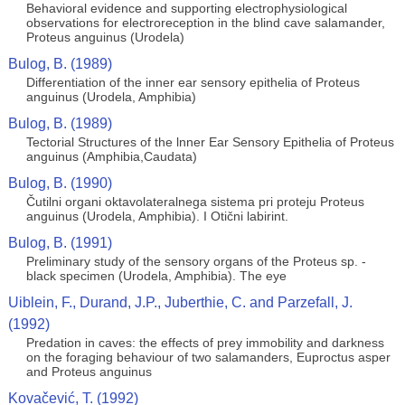
Behavioral evidence and supporting electrophysiological
observations for electroreception in the blind cave salamander,
Proteus anguinus (Urodela)
Bulog, B. (1989)
Differentiation of the inner ear sensory epithelia of Proteus
anguinus (Urodela, Amphibia)
Bulog, B. (1989)
Tectorial Structures of the lnner Ear Sensory Epithelia of Proteus
anguinus (Amphibia,Caudata)
Bulog, B. (1990)
Čutilni organi oktavolateralnega sistema pri proteju Proteus
anguinus (Urodela, Amphibia). I Otični labirint.
Bulog, B. (1991)
Preliminary study of the sensory organs of the Proteus sp. -
black specimen (Urodela, Amphibia). The eye
Uiblein, F., Durand, J.P., Juberthie, C. and Parzefall, J.
(1992)
Predation in caves: the effects of prey immobility and darkness
on the foraging behaviour of two salamanders, Euproctus asper
and Proteus anguinus
Kovačević, T. (1992)