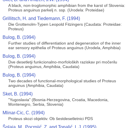
A black, non-troglomorphic amphibian from the karst of Slovenia:
Proteus anguinus parkelj n. ssp. (Urodela: Proteidae)
Grillitsch, H. and Tiedemann, F. (1994)
Die Grottenolm-Typen Leopold Fitzingers (Caudata: Proteidae:
Proteus)
Bulog, B. (1994)
Further studies of differentiation and degeneration of the inner
ear sensory epithelia of Proteus anguinus (Urodela, Amphibia)
Bulog, B. (1994)
Dve desetletji funkcionalno-morfoloških raziskav pri močerilu
(Proteus anguinus, Amphibia, Caudata)
Bulog, B. (1994)
Two decades of functional-morphological studies of Proteus
anguinus (Amphibia, Caudata)
Sket, B. (1994)
"Yugoslavia" (Bosnia-Herzegovina, Croatia, Macedonia,
Montenegro, Serbia, Slovenia)
Mlinar-Cic, C. (1994)
Proteus skozi objektiv. Ob šestdesetletnici PDS
Šolaja, M., Pocrnjić, Z. and Topalić, L.J. (1995)