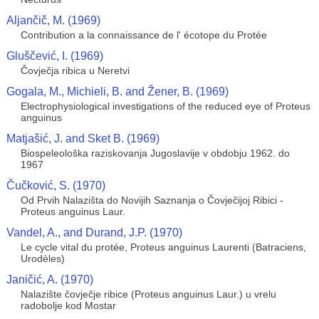
Aljančič, M. (1969)
Contribution a la connaissance de l' écotope du Protée
Gluščević, I. (1969)
Čovječja ribica u Neretvi
Gogala, M., Michieli, B. and Žener, B. (1969)
Electrophysiological investigations of the reduced eye of Proteus
anguinus
Matjašić, J. and Sket B. (1969)
Biospeleološka raziskovanja Jugoslavije v obdobju 1962. do
1967
Čučković, S. (1970)
Od Prvih Nalazišta do Novijih Saznanja o Čovječijoj Ribici -
Proteus anguinus Laur.
Vandel, A., and Durand, J.P. (1970)
Le cycle vital du protée, Proteus anguinus Laurenti (Batraciens,
Urodèles)
Janičić, A. (1970)
Nalazište čovječje ribice (Proteus anguinus Laur.) u vrelu
radobolje kod Mostar