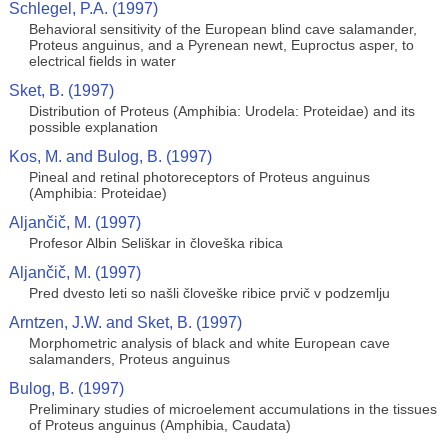
Schlegel, P.A. (1997)
Behavioral sensitivity of the European blind cave salamander,
Proteus anguinus, and a Pyrenean newt, Euproctus asper, to
electrical fields in water
Sket, B. (1997)
Distribution of Proteus (Amphibia: Urodela: Proteidae) and its
possible explanation
Kos, M. and Bulog, B. (1997)
Pineal and retinal photoreceptors of Proteus anguinus
(Amphibia: Proteidae)
Aljančič, M. (1997)
Profesor Albin Seliškar in človeška ribica
Aljančič, M. (1997)
Pred dvesto leti so našli človeške ribice prvič v podzemlju
Arntzen, J.W. and Sket, B. (1997)
Morphometric analysis of black and white European cave
salamanders, Proteus anguinus
Bulog, B. (1997)
Preliminary studies of microelement accumulations in the tissues
of Proteus anguinus (Amphibia, Caudata)