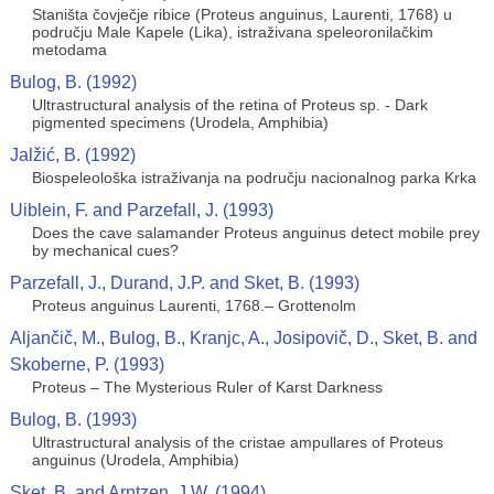
Staništa čovječje ribice (Proteus anguinus, Laurenti, 1768) u
području Male Kapele (Lika), istraživana speleoronilačkim
metodama
Bulog, B. (1992)
Ultrastructural analysis of the retina of Proteus sp. - Dark
pigmented specimens (Urodela, Amphibia)
Jalžić, B. (1992)
Biospeleološka istraživanja na području nacionalnog parka Krka
Uiblein, F. and Parzefall, J. (1993)
Does the cave salamander Proteus anguinus detect mobile prey
by mechanical cues?
Parzefall, J., Durand, J.P. and Sket, B. (1993)
Proteus anguinus Laurenti, 1768.– Grottenolm
Aljančič, M., Bulog, B., Kranjc, A., Josipovič, D., Sket, B. and
Skoberne, P. (1993)
Proteus – The Mysterious Ruler of Karst Darkness
Bulog, B. (1993)
Ultrastructural analysis of the cristae ampullares of Proteus
anguinus (Urodela, Amphibia)
Sket, B. and Arntzen, J.W. (1994)