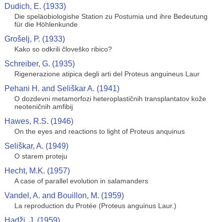
Dudich, E. (1933)
Die speläobiologishe Station zu Postumia und ihre Bedeutung
für die Höhlenkunde
Grošelj, P. (1933)
Kako so odkrili človeško ribico?
Schreiber, G. (1935)
Rigenerazione atipica degli arti del Proteus anguineus Laur
Pehani H. and Seliškar A. (1941)
O dozdevni metamorfozi heteroplastičnih transplantatov kože
neoteničnih amfibij
Hawes, R.S. (1946)
On the eyes and reactions to light of Proteus anquinus
Seliškar, A. (1949)
O starem proteju
Hecht, M.K. (1957)
A case of parallel evolution in salamanders
Vandel, A. and Bouillon, M. (1959)
La reproduction du Protée (Proteus anguinus Laur.)
Hadži, J. (1959)