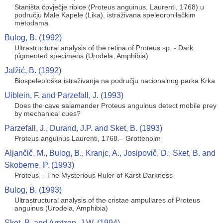
Staništa čovječje ribice (Proteus anguinus, Laurenti, 1768) u
području Male Kapele (Lika), istraživana speleoronilačkim
metodama
Bulog, B. (1992)
Ultrastructural analysis of the retina of Proteus sp. - Dark
pigmented specimens (Urodela, Amphibia)
Jalžić, B. (1992)
Biospeleološka istraživanja na području nacionalnog parka Krka
Uiblein, F. and Parzefall, J. (1993)
Does the cave salamander Proteus anguinus detect mobile prey
by mechanical cues?
Parzefall, J., Durand, J.P. and Sket, B. (1993)
Proteus anguinus Laurenti, 1768.– Grottenolm
Aljančič, M., Bulog, B., Kranjc, A., Josipovič, D., Sket, B. and
Skoberne, P. (1993)
Proteus – The Mysterious Ruler of Karst Darkness
Bulog, B. (1993)
Ultrastructural analysis of the cristae ampullares of Proteus
anguinus (Urodela, Amphibia)
Sket, B. and Arntzen, J.W. (1994)