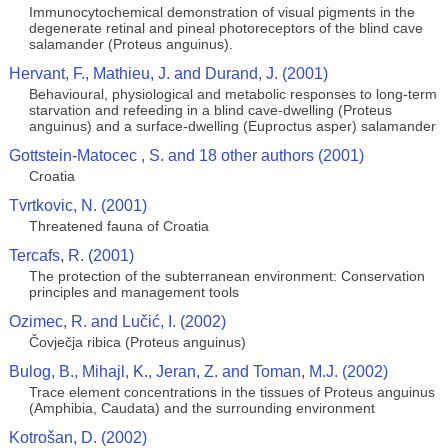
Immunocytochemical demonstration of visual pigments in the
degenerate retinal and pineal photoreceptors of the blind cave
salamander (Proteus anguinus).
Hervant, F., Mathieu, J. and Durand, J. (2001)
Behavioural, physiological and metabolic responses to long-term
starvation and refeeding in a blind cave-dwelling (Proteus
anguinus) and a surface-dwelling (Euproctus asper) salamander
Gottstein-Matocec , S. and 18 other authors (2001)
Croatia
Tvrtkovic, N. (2001)
Threatened fauna of Croatia
Tercafs, R. (2001)
The protection of the subterranean environment: Conservation
principles and management tools
Ozimec, R. and Lučić, I. (2002)
Čovječja ribica (Proteus anguinus)
Bulog, B., Mihajl, K., Jeran, Z. and Toman, M.J. (2002)
Trace element concentrations in the tissues of Proteus anguinus
(Amphibia, Caudata) and the surrounding environment
Kotrošan, D. (2002)