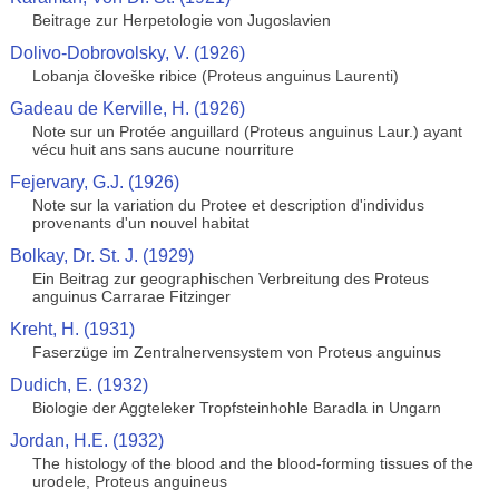
Beitrage zur Herpetologie von Jugoslavien
Dolivo-Dobrovolsky, V. (1926)
Lobanja človeške ribice (Proteus anguinus Laurenti)
Gadeau de Kerville, H. (1926)
Note sur un Protée anguillard (Proteus anguinus Laur.) ayant
vécu huit ans sans aucune nourriture
Fejervary, G.J. (1926)
Note sur la variation du Protee et description d'individus
provenants d'un nouvel habitat
Bolkay, Dr. St. J. (1929)
Ein Beitrag zur geographischen Verbreitung des Proteus
anguinus Carrarae Fitzinger
Kreht, H. (1931)
Faserzüge im Zentralnervensystem von Proteus anguinus
Dudich, E. (1932)
Biologie der Aggteleker Tropfsteinhohle Baradla in Ungarn
Jordan, H.E. (1932)
The histology of the blood and the blood-forming tissues of the
urodele, Proteus anguineus