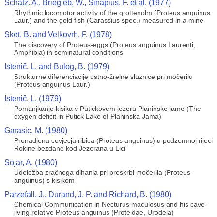
Schatz. A., Briegleb, W., Sinapius, F. et al. (1977)
Rhythmic locomotor activity of the grottenolm (Proteus anguinus
Laur.) and the gold fish (Carassius spec.) measured in a mine
Sket, B. and Velkovrh, F. (1978)
The discovery of Proteus-eggs (Proteus anguinus Laurenti,
Amphibia) in seminatural conditions
Istenič, L. and Bulog, B. (1979)
Strukturne diferenciacije ustno-žrelne sluznice pri močerilu
(Proteus anguinus Laur.)
Istenič, L. (1979)
Pomanjkanje kisika v Putickovem jezeru Planinske jame (The
oxygen deficit in Putick Lake of Planinska Jama)
Garasic, M. (1980)
Pronadjena covjecja ribica (Proteus anguinus) u podzemnoj rijeci
Rokine bezdane kod Jezerana u Lici
Sojar, A. (1980)
Udeležba zračnega dihanja pri preskrbi močerila (Proteus
anguinus) s kisikom
Parzefall, J., Durand, J. P. and Richard, B. (1980)
Chemical Communication in Necturus maculosus and his cave-
living relative Proteus anguinus (Proteidae, Urodela)