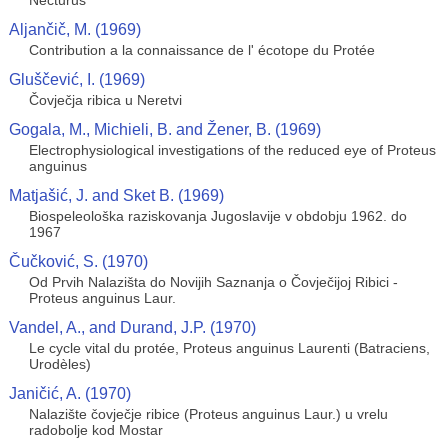
Necturus
Aljančič, M. (1969)
Contribution a la connaissance de l' écotope du Protée
Gluščević, I. (1969)
Čovječja ribica u Neretvi
Gogala, M., Michieli, B. and Žener, B. (1969)
Electrophysiological investigations of the reduced eye of Proteus
anguinus
Matjašić, J. and Sket B. (1969)
Biospeleološka raziskovanja Jugoslavije v obdobju 1962. do
1967
Čučković, S. (1970)
Od Prvih Nalazišta do Novijih Saznanja o Čovječijoj Ribici -
Proteus anguinus Laur.
Vandel, A., and Durand, J.P. (1970)
Le cycle vital du protée, Proteus anguinus Laurenti (Batraciens,
Urodèles)
Janičić, A. (1970)
Nalazište čovječje ribice (Proteus anguinus Laur.) u vrelu
radobolje kod Mostar