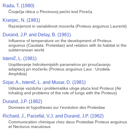
Rada, T. (1980)
Čovječja ribica u Pincinovoj pećini kod Poreča
Kranjec, N. (1981)
Razsirjenost in variabilnost mocerila (Proteus anguinus Laurenti)
Durand, J.P. and Delay, B. (1981)
Influence of temperature on the development of Proteus
anguinus (Caudata: Proteidae) and relation with its habitat in the
subterranean world
Istenič, L. (1981)
Uopštevanje hidrokemijskih parametrov pri proučavanju
adaptacij pri močerilu (Proteus anguinus Laur.: Urodela.
Amphibia)
Sojar, A., Istenič, L. and Musar, D. (1981)
Udisanje vazduha i problematika uloge pluća kod Proteus (Air
Inhaling and problems of the role of lungs with the Proteus)
Durand, J.P. (1982)
Donnees et hypotheses sur l'evolution des Proteidae
Richard, J., Parzefal, V.J. and Durand, J.P. (1982)
Communication chimique chez deux Proteidae Proteus anguinus
et Necturus maculosus