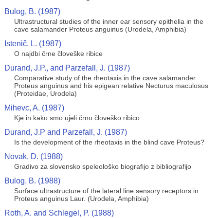
Bulog, B. (1987)
Ultrastructural studies of the inner ear sensory epithelia in the
cave salamander Proteus anguinus (Urodela, Amphibia)
Istenič, L. (1987)
O najdbi črne človeške ribice
Durand, J.P., and Parzefall, J. (1987)
Comparative study of the rheotaxis in the cave salamander
Proteus anguinus and his epigean relative Necturus maculosus
(Proteidae, Urodela)
Mihevc, A. (1987)
Kje in kako smo ujeli črno človeško ribico
Durand, J.P and Parzefall, J. (1987)
Is the development of the rheotaxis in the blind cave Proteus?
Novak, D. (1988)
Gradivo za slovensko speleološko biografijo z bibliografijo
Bulog, B. (1988)
Surface ultrastructure of the lateral line sensory receptors in
Proteus anguinus Laur. (Urodela, Amphibia)
Roth, A. and Schlegel, P. (1988)