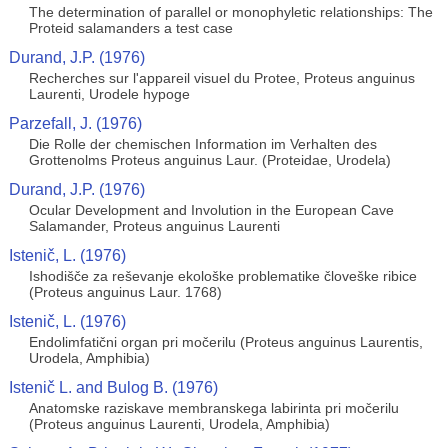
The determination of parallel or monophyletic relationships: The
Proteid salamanders a test case
Durand, J.P. (1976)
Recherches sur l'appareil visuel du Protee, Proteus anguinus
Laurenti, Urodele hypoge
Parzefall, J. (1976)
Die Rolle der chemischen Information im Verhalten des
Grottenolms Proteus anguinus Laur. (Proteidae, Urodela)
Durand, J.P. (1976)
Ocular Development and Involution in the European Cave
Salamander, Proteus anguinus Laurenti
Istenič, L. (1976)
Ishodišče za reševanje ekološke problematike človeške ribice
(Proteus anguinus Laur. 1768)
Istenič, L. (1976)
Endolimfatični organ pri močerilu (Proteus anguinus Laurentis,
Urodela, Amphibia)
Istenič L. and Bulog B. (1976)
Anatomske raziskave membranskega labirinta pri močerilu
(Proteus anguinus Laurenti, Urodela, Amphibia)