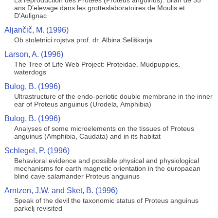
La reproduction des Protees (Proteus anguinus): Bilan de 35
ans D’elevage dans les grotteslaboratoires de Moulis et
D’Aulignac
Aljančič, M. (1996)
Ob stoletnici rojstva prof. dr. Albina Seliškarja
Larson, A. (1996)
The Tree of Life Web Project: Proteidae. Mudpuppies,
waterdogs
Bulog, B. (1996)
Ultrastructure of the endo-periotic double membrane in the inner
ear of Proteus anguinus (Urodela, Amphibia)
Bulog, B. (1996)
Analyses of some microelements on the tissues of Proteus
anguinus (Amphibia, Caudata) and in its habitat
Schlegel, P. (1996)
Behavioral evidence and possible physical and physiological
mechanisms for earth magnetic orientation in the europaean
blind cave salamander Proteus anguinus
Arntzen, J.W. and Sket, B. (1996)
Speak of the devil the taxonomic status of Proteus anguinus
parkelj revisited