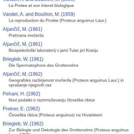
Le Protee et son interet biologique
Vandel, A. and Bouillon, M. (1959)
La reproduction du Protée (Proteus anguinus Laur.)
Aljančič, M. (1961)
Prehrana močerila
Aljančič, M. (1961)
Biospeleološki laboratorij v jami Tular pri Kranju
Briegleb, W. (1961)
Die Spermatophore des Grottenolms
Aljančič, M. (1962)
Geografska razširjenost močerila (Proteus anguinus Laur.) in
vprašanje njegovih ras
Pehani, H. (1962)
Novi podatki o razmnoževanju človeške ribice
Pretner, E. (1962)
Človeška ribica (Proteus anguinus) na Hrvatskem
Briegleb, W. (1962)
Zur Biologie und Oekologie des Grottenolms (Proteus anguinus