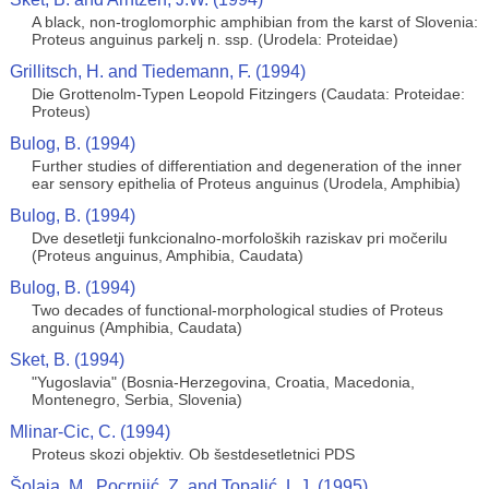
A black, non-troglomorphic amphibian from the karst of Slovenia:
Proteus anguinus parkelj n. ssp. (Urodela: Proteidae)
Grillitsch, H. and Tiedemann, F. (1994)
Die Grottenolm-Typen Leopold Fitzingers (Caudata: Proteidae:
Proteus)
Bulog, B. (1994)
Further studies of differentiation and degeneration of the inner
ear sensory epithelia of Proteus anguinus (Urodela, Amphibia)
Bulog, B. (1994)
Dve desetletji funkcionalno-morfoloških raziskav pri močerilu
(Proteus anguinus, Amphibia, Caudata)
Bulog, B. (1994)
Two decades of functional-morphological studies of Proteus
anguinus (Amphibia, Caudata)
Sket, B. (1994)
"Yugoslavia" (Bosnia-Herzegovina, Croatia, Macedonia,
Montenegro, Serbia, Slovenia)
Mlinar-Cic, C. (1994)
Proteus skozi objektiv. Ob šestdesetletnici PDS
Šolaja, M., Pocrnjić, Z. and Topalić, L.J. (1995)