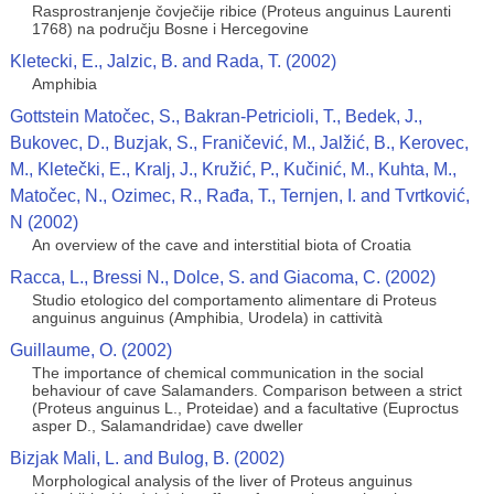
Rasprostranjenje čovječije ribice (Proteus anguinus Laurenti
1768) na području Bosne i Hercegovine
Kletecki, E., Jalzic, B. and Rada, T. (2002)
Amphibia
Gottstein Matočec, S., Bakran-Petricioli, T., Bedek, J.,
Bukovec, D., Buzjak, S., Franičević, M., Jalžić, B., Kerovec,
M., Kletečki, E., Kralj, J., Kružić, P., Kučinić, M., Kuhta, M.,
Matočec, N., Ozimec, R., Rađa, T., Ternjen, I. and Tvrtković,
N (2002)
An overview of the cave and interstitial biota of Croatia
Racca, L., Bressi N., Dolce, S. and Giacoma, C. (2002)
Studio etologico del comportamento alimentare di Proteus
anguinus anguinus (Amphibia, Urodela) in cattività
Guillaume, O. (2002)
The importance of chemical communication in the social
behaviour of cave Salamanders. Comparison between a strict
(Proteus anguinus L., Proteidae) and a facultative (Euproctus
asper D., Salamandridae) cave dweller
Bizjak Mali, L. and Bulog, B. (2002)
Morphological analysis of the liver of Proteus anguinus