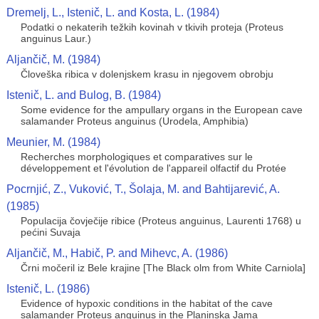
Dremelj, L., Istenič, L. and Kosta, L. (1984)
Podatki o nekaterih težkih kovinah v tkivih proteja (Proteus
anguinus Laur.)
Aljančič, M. (1984)
Človeška ribica v dolenjskem krasu in njegovem obrobju
Istenič, L. and Bulog, B. (1984)
Some evidence for the ampullary organs in the European cave
salamander Proteus anguinus (Urodela, Amphibia)
Meunier, M. (1984)
Recherches morphologiques et comparatives sur le
développement et l'évolution de l'appareil olfactif du Protée
Pocrnjić, Z., Vuković, T., Šolaja, M. and Bahtijarević, A.
(1985)
Populacija čovječije ribice (Proteus anguinus, Laurenti 1768) u
pećini Suvaja
Aljančič, M., Habič, P. and Mihevc, A. (1986)
Črni močeril iz Bele krajine [The Black olm from White Carniola]
Istenič, L. (1986)
Evidence of hypoxic conditions in the habitat of the cave
salamander Proteus anguinus in the Planinska Jama