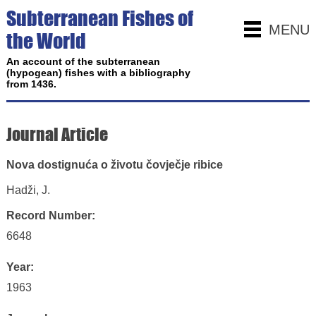
Subterranean Fishes of
MENU
the World
An account of the subterranean
(hypogean) fishes with a bibliography
from 1436.
Journal Article
Nova dostignuća o životu čovječje ribice
Hadži, J.
Record Number:
6648
Year:
1963