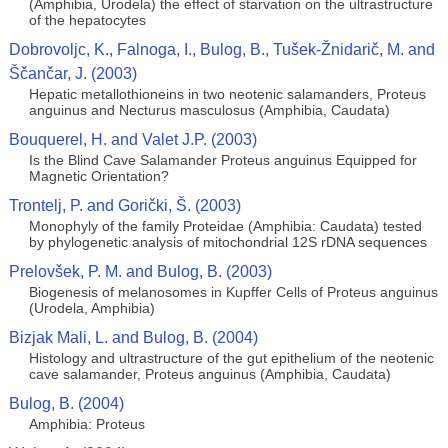
(Amphibia, Urodela) the effect of starvation on the ultrastructure
of the hepatocytes
Dobrovoljc, K., Falnoga, I., Bulog, B., Tušek-Žnidarič, M. and
Ščančar, J. (2003)
Hepatic metallothioneins in two neotenic salamanders, Proteus
anguinus and Necturus masculosus (Amphibia, Caudata)
Bouquerel, H. and Valet J.P. (2003)
Is the Blind Cave Salamander Proteus anguinus Equipped for
Magnetic Orientation?
Trontelj, P. and Gorički, Š. (2003)
Monophyly of the family Proteidae (Amphibia: Caudata) tested
by phylogenetic analysis of mitochondrial 12S rDNA sequences
Prelovšek, P. M. and Bulog, B. (2003)
Biogenesis of melanosomes in Kupffer Cells of Proteus anguinus
(Urodela, Amphibia)
Bizjak Mali, L. and Bulog, B. (2004)
Histology and ultrastructure of the gut epithelium of the neotenic
cave salamander, Proteus anguinus (Amphibia, Caudata)
Bulog, B. (2004)
Amphibia: Proteus