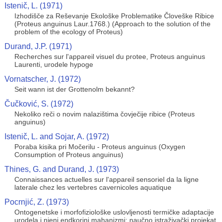
Istenič, L. (1971)
Izhodišče za Reševanje Ekološke Problematike Človeške Ribice
(Proteus anguinus Laur.1768.) (Approach to the solution of the
problem of the ecology of Proteus)
Durand, J.P. (1971)
Recherches sur l'appareil visuel du protee, Proteus anguinus
Laurenti, urodele hypoge
Vornatscher, J. (1972)
Seit wann ist der Grottenolm bekannt?
Čučković, S. (1972)
Nekoliko reči o novim nalazištima čovječije ribice (Proteus
anguinus)
Istenič, L. and Sojar, A. (1972)
Poraba kisika pri Močerilu - Proteus anguinus (Oxygen
Consumption of Proteus anguinus)
Thines, G. and Durand, J. (1973)
Connaissances actuelles sur l'appareil sensoriel da la ligne
laterale chez les vertebres cavernicoles aquatique
Pocrnjić, Z. (1973)
Ontogenetske i morfofiziološke uslovljenosti termičke adaptacije
urodela i njeni endkorini mahanizmi: naučno istraživački projekat