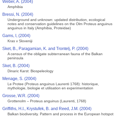
Weber, A. (2004)
Amphibia
Bressi, N. (2004)
Underground and unknown: updated distribution, ecological
notes and conservation guidelines on the Olm Proteus anguinus
anguinus in Italy (Amphibia, Proteidae)
Gams, I, (2004)
Kras v Sloveniji
Sket, B., Paragamian, K. and Trontelj, P. (2004)
A census of the obligate subterranean fauna of the Balkan
peninsula
Sket, B. (2004)
Dinaric Karst: Biospeleology
Menage, S. (2004)
Le Protee (Proteus anguinus Laurenti 1768): historique,
mythologie, biologie et utilisation en experimentation
Grosse, W.R. (2004)
Grottenolm – Proteus anguinus (Laurenti, 1768)
Griffiths, H.I., Krystufek, B. and Reed, J.M. (2004)
Balkan biodiversity. Pattern and process in the European hotspot