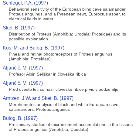
Schlegel, P.A. (1997)
Behavioral sensitivity of the European blind cave salamander,
Proteus anguinus, and a Pyrenean newt, Euproctus asper, to
electrical fields in water
Sket, B. (1997)
Distribution of Proteus (Amphibia: Urodela: Proteidae) and its
possible explanation
Kos, M. and Bulog, B. (1997)
Pineal and retinal photoreceptors of Proteus anguinus
(Amphibia: Proteidae)
Aljančič, M. (1997)
Profesor Albin Seliškar in človeška ribica
Aljančič, M. (1997)
Pred dvesto leti so našli človeške ribice prvič v podzemlju
Arntzen, J.W. and Sket, B. (1997)
Morphometric analysis of black and white European cave
salamanders, Proteus anguinus
Bulog, B. (1997)
Preliminary studies of microelement accumulations in the tissues
of Proteus anguinus (Amphibia, Caudata)