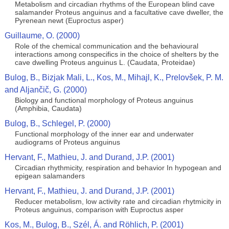
Metabolism and circadian rhythms of the European blind cave
salamander Proteus anguinus and a facultative cave dweller, the
Pyrenean newt (Euproctus asper)
Guillaume, O. (2000)
Role of the chemical communication and the behavioural
interactions among conspecifics in the choice of shelters by the
cave dwelling Proteus anguinus L. (Caudata, Proteidae)
Bulog, B., Bizjak Mali, L., Kos, M., Mihajl, K., Prelovšek, P. M.
and Aljančič, G. (2000)
Biology and functional morphology of Proteus anguinus
(Amphibia, Caudata)
Bulog, B., Schlegel, P. (2000)
Functional morphology of the inner ear and underwater
audiograms of Proteus anguinus
Hervant, F., Mathieu, J. and Durand, J.P. (2001)
Circadian rhythmicity, respiration and behavior In hypogean and
epigean salamanders
Hervant, F., Mathieu, J. and Durand, J.P. (2001)
Reducer metabolism, low activity rate and circadian rhytmicity in
Proteus anguinus, comparison with Euproctus asper
Kos, M., Bulog, B., Szél, Á. and Röhlich, P. (2001)