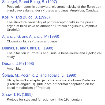
Schlegel, P. and Bulog, B. (1997)
Population-specific behavioral electrosensitivity of the European
blind cave salamander (Proteus anguinus, Amphibia, Caudata)
Kos, M. and Bulog, B. (1998)
The structural variability of photoreceptor cells in the pineal
organ of blind cave salamander, Proteus anguinus (Amphibia,
Urodela)
Aljancic, G. and Aljancic. M (1998)
Cloveska ribica (Proteus anguinus)
Dumas, P. and Chris, B. (1998)
The olfaction in Proteus anguinus: a behavioural and cytological
study
Durand, J.P. (1998)
Amphibia
Šolaja, M., Pocrnjić, Z. and Topalić, L. (1998)
Uticaj termičke adaptacije na bazalni metabolizam Proteusa
(Proteus anguinus). (Influence of thermal adaptation on the
basal metabolism of Proteus)
Shaw, T. R. (1999)
Proteus for sale and for science in the 19th century