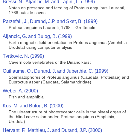
Bressi, N., Aljančič, M. and Lapini, L. (1999)
Notes on presence and feeding of Proteus anguinus Laurenti,
1768 outside caves
Parzefall, J., Durand, J.P. and Sket, B. (1999)
Proteus anguinus Laurenti, 1768 – Grottenolm
Aljancic, G. and Bulog, B. (1999)
Earth magnetic field orientation in Proteus anguinus (Amphibia:
Urodela) using computer analysis
Tvrtkovic, N. (1999)
Cavernicole vertebrates of the Dinaric karst
Guillaume, O., Durand, J. and Juberthie, C. (1999)
Spermatophores of Proteus anguinus (Caudata, Proteidae) and
Euproctus asper (Caudata, Salamandridae)
Weber, A. (2000)
Fish and amphibia
Kos, M. and Bulog, B. (2000)
The ultrastructure of photoreceptor cells in the pineal organ of
the blind cave salamander, Proteus anguinus (Amphibia,
Urodela)
Hervant, F., Mathieu, J. and Durand, J.P. (2000)