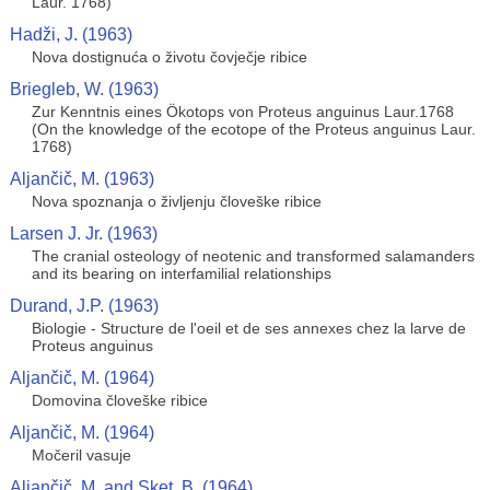
Laur. 1768)
Hadži, J. (1963)
Nova dostignuća o životu čovječje ribice
Briegleb, W. (1963)
Zur Kenntnis eines Ökotops von Proteus anguinus Laur.1768
(On the knowledge of the ecotope of the Proteus anguinus Laur.
1768)
Aljančič, M. (1963)
Nova spoznanja o življenju človeške ribice
Larsen J. Jr. (1963)
The cranial osteology of neotenic and transformed salamanders
and its bearing on interfamilial relationships
Durand, J.P. (1963)
Biologie - Structure de l'oeil et de ses annexes chez la larve de
Proteus anguinus
Aljančič, M. (1964)
Domovina človeške ribice
Aljančič, M. (1964)
Močeril vasuje
Aljančič, M. and Sket, B. (1964)