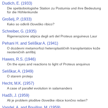
Dudich, E. (1933)
Die speläobiologishe Station zu Postumia und ihre Bedeutung
für die Höhlenkunde
Grošelj, P. (1933)
Kako so odkrili človeško ribico?
Schreiber, G. (1935)
Rigenerazione atipica degli arti del Proteus anguineus Laur
Pehani H. and Seliškar A. (1941)
O dozdevni metamorfozi heteroplastičnih transplantatov kože
neoteničnih amfibij
Hawes, R.S. (1946)
On the eyes and reactions to light of Proteus anquinus
Seliškar, A. (1949)
O starem proteju
Hecht, M.K. (1957)
A case of parallel evolution in salamanders
Hadži, J. (1959)
Ali je problem ploditve človeške ribice končno rešen?
Vandel, A. and Bouillon, M. (1959)