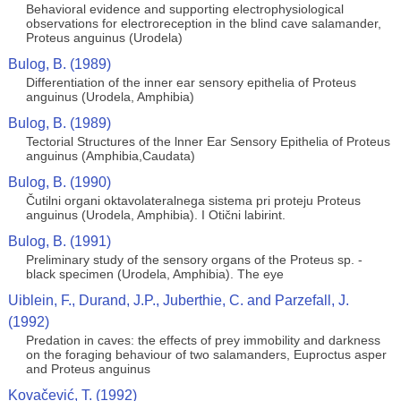
Behavioral evidence and supporting electrophysiological
observations for electroreception in the blind cave salamander,
Proteus anguinus (Urodela)
Bulog, B. (1989)
Differentiation of the inner ear sensory epithelia of Proteus
anguinus (Urodela, Amphibia)
Bulog, B. (1989)
Tectorial Structures of the lnner Ear Sensory Epithelia of Proteus
anguinus (Amphibia,Caudata)
Bulog, B. (1990)
Čutilni organi oktavolateralnega sistema pri proteju Proteus
anguinus (Urodela, Amphibia). I Otični labirint.
Bulog, B. (1991)
Preliminary study of the sensory organs of the Proteus sp. -
black specimen (Urodela, Amphibia). The eye
Uiblein, F., Durand, J.P., Juberthie, C. and Parzefall, J.
(1992)
Predation in caves: the effects of prey immobility and darkness
on the foraging behaviour of two salamanders, Euproctus asper
and Proteus anguinus
Kovačević, T. (1992)