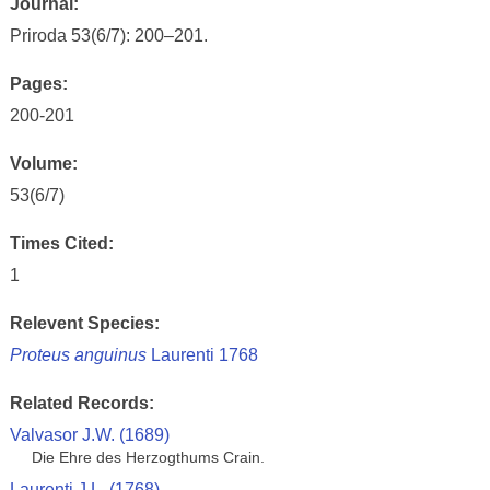
Journal:
Priroda 53(6/7): 200–201.
Pages:
200-201
Volume:
53(6/7)
Times Cited:
1
Relevent Species:
Proteus anguinus
Laurenti 1768
Related Records:
Valvasor J.W. (1689)
Die Ehre des Herzogthums Crain.
Laurenti J.L. (1768)