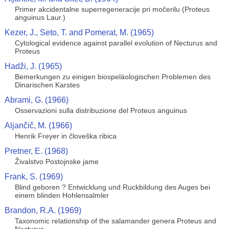
Primer akcidentalne superregeneracije pri močerilu (Proteus
anguinus Laur.)
Kezer, J., Seto, T. and Pomerat, M. (1965)
Cytological evidence against parallel evolution of Necturus and
Proteus
Hadži, J. (1965)
Bemerkungen zu einigen biospeläologischen Problemen des
Dinarischen Karstes
Abrami, G. (1966)
Osservazioni sulla distribuzione del Proteus anguinus
Aljančič, M. (1966)
Henrik Freyer in človeška ribica
Pretner, E. (1968)
Živalstvo Postojnske jame
Frank, S. (1969)
Blind geboren ? Entwicklung und Ruckbildung des Auges bei
einem blinden Hohlensalmler
Brandon, R.A. (1969)
Taxonomic relationship of the salamander genera Proteus and