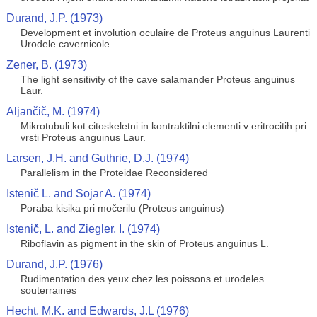
Durand, J.P. (1973)
Development et involution oculaire de Proteus anguinus Laurenti
Urodele cavernicole
Zener, B. (1973)
The light sensitivity of the cave salamander Proteus anguinus
Laur.
Aljančič, M. (1974)
Mikrotubuli kot citoskeletni in kontraktilni elementi v eritrocitih pri
vrsti Proteus anguinus Laur.
Larsen, J.H. and Guthrie, D.J. (1974)
Parallelism in the Proteidae Reconsidered
Istenič L. and Sojar A. (1974)
Poraba kisika pri močerilu (Proteus anguinus)
Istenič, L. and Ziegler, I. (1974)
Riboflavin as pigment in the skin of Proteus anguinus L.
Durand, J.P. (1976)
Rudimentation des yeux chez les poissons et urodeles
souterraines
Hecht, M.K. and Edwards, J.L (1976)