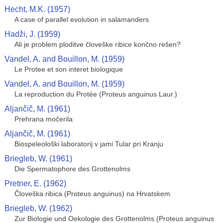
Hecht, M.K. (1957)
A case of parallel evolution in salamanders
Hadži, J. (1959)
Ali je problem ploditve človeške ribice končno rešen?
Vandel, A. and Bouillon, M. (1959)
Le Protee et son interet biologique
Vandel, A. and Bouillon, M. (1959)
La reproduction du Protée (Proteus anguinus Laur.)
Aljančič, M. (1961)
Prehrana močerila
Aljančič, M. (1961)
Biospeleološki laboratorij v jami Tular pri Kranju
Briegleb, W. (1961)
Die Spermatophore des Grottenolms
Pretner, E. (1962)
Človeška ribica (Proteus anguinus) na Hrvatskem
Briegleb, W. (1962)
Zur Biologie und Oekologie des Grottenolms (Proteus anguinus