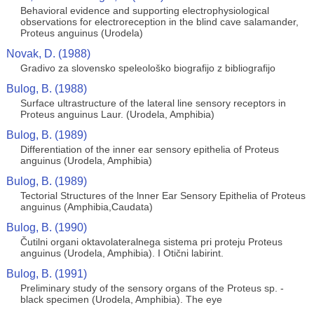
Behavioral evidence and supporting electrophysiological
observations for electroreception in the blind cave salamander,
Proteus anguinus (Urodela)
Novak, D. (1988)
Gradivo za slovensko speleološko biografijo z bibliografijo
Bulog, B. (1988)
Surface ultrastructure of the lateral line sensory receptors in
Proteus anguinus Laur. (Urodela, Amphibia)
Bulog, B. (1989)
Differentiation of the inner ear sensory epithelia of Proteus
anguinus (Urodela, Amphibia)
Bulog, B. (1989)
Tectorial Structures of the lnner Ear Sensory Epithelia of Proteus
anguinus (Amphibia,Caudata)
Bulog, B. (1990)
Čutilni organi oktavolateralnega sistema pri proteju Proteus
anguinus (Urodela, Amphibia). I Otični labirint.
Bulog, B. (1991)
Preliminary study of the sensory organs of the Proteus sp. -
black specimen (Urodela, Amphibia). The eye