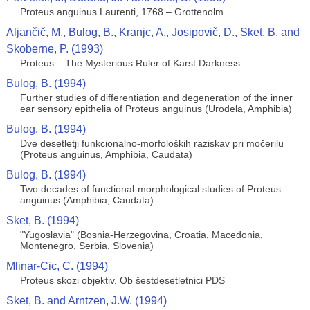
Proteus anguinus Laurenti, 1768.– Grottenolm
Aljančič, M., Bulog, B., Kranjc, A., Josipovič, D., Sket, B. and
Skoberne, P. (1993)
Proteus – The Mysterious Ruler of Karst Darkness
Bulog, B. (1994)
Further studies of differentiation and degeneration of the inner
ear sensory epithelia of Proteus anguinus (Urodela, Amphibia)
Bulog, B. (1994)
Dve desetletji funkcionalno-morfoloških raziskav pri močerilu
(Proteus anguinus, Amphibia, Caudata)
Bulog, B. (1994)
Two decades of functional-morphological studies of Proteus
anguinus (Amphibia, Caudata)
Sket, B. (1994)
"Yugoslavia" (Bosnia-Herzegovina, Croatia, Macedonia,
Montenegro, Serbia, Slovenia)
Mlinar-Cic, C. (1994)
Proteus skozi objektiv. Ob šestdesetletnici PDS
Sket, B. and Arntzen, J.W. (1994)