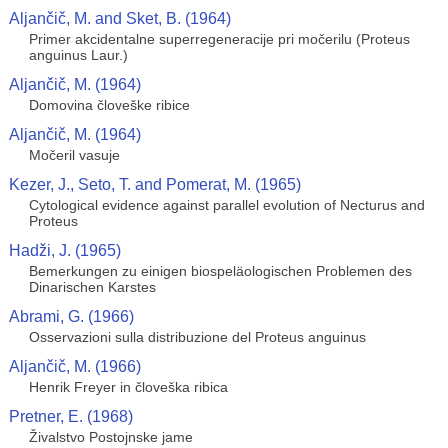
Aljančič, M. and Sket, B. (1964)
Primer akcidentalne superregeneracije pri močerilu (Proteus
anguinus Laur.)
Aljančič, M. (1964)
Domovina človeške ribice
Aljančič, M. (1964)
Močeril vasuje
Kezer, J., Seto, T. and Pomerat, M. (1965)
Cytological evidence against parallel evolution of Necturus and
Proteus
Hadži, J. (1965)
Bemerkungen zu einigen biospeläologischen Problemen des
Dinarischen Karstes
Abrami, G. (1966)
Osservazioni sulla distribuzione del Proteus anguinus
Aljančič, M. (1966)
Henrik Freyer in človeška ribica
Pretner, E. (1968)
Živalstvo Postojnske jame