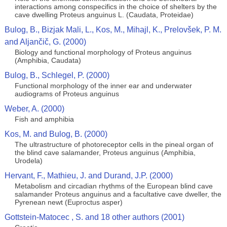
interactions among conspecifics in the choice of shelters by the
cave dwelling Proteus anguinus L. (Caudata, Proteidae)
Bulog, B., Bizjak Mali, L., Kos, M., Mihajl, K., Prelovšek, P. M.
and Aljančič, G. (2000)
Biology and functional morphology of Proteus anguinus
(Amphibia, Caudata)
Bulog, B., Schlegel, P. (2000)
Functional morphology of the inner ear and underwater
audiograms of Proteus anguinus
Weber, A. (2000)
Fish and amphibia
Kos, M. and Bulog, B. (2000)
The ultrastructure of photoreceptor cells in the pineal organ of
the blind cave salamander, Proteus anguinus (Amphibia,
Urodela)
Hervant, F., Mathieu, J. and Durand, J.P. (2000)
Metabolism and circadian rhythms of the European blind cave
salamander Proteus anguinus and a facultative cave dweller, the
Pyrenean newt (Euproctus asper)
Gottstein-Matocec , S. and 18 other authors (2001)