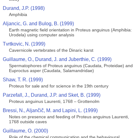
Durand, J.P. (1998)
Amphibia
Aljancic, G. and Bulog, B. (1999)
Earth magnetic field orientation in Proteus anguinus (Amphibia:
Urodela) using computer analysis
Tvrtkovic, N. (1999)
Cavernicole vertebrates of the Dinaric karst
Guillaume, O., Durand, J. and Juberthie, C. (1999)
Spermatophores of Proteus anguinus (Caudata, Proteidae) and
Euproctus asper (Caudata, Salamandridae)
Shaw, T. R. (1999)
Proteus for sale and for science in the 19th century
Parzefall, J., Durand, J.P. and Sket, B. (1999)
Proteus anguinus Laurenti, 1768 – Grottenolm
Bressi, N., Aljančič, M. and Lapini, L. (1999)
Notes on presence and feeding of Proteus anguinus Laurenti,
1768 outside caves
Guillaume, O. (2000)
Role of the chemical communication and the behavioural