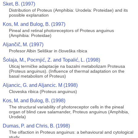
Sket, B. (1997)
Distribution of Proteus (Amphibia: Urodela: Proteidae) and its
possible explanation
Kos, M. and Bulog, B. (1997)
Pineal and retinal photoreceptors of Proteus anguinus
(Amphibia: Proteidae)
Aljančič, M. (1997)
Profesor Albin Seliškar in človeška ribica
Šolaja, M., Pocrnjić, Z. and Topalić, L. (1998)
Uticaj termičke adaptacije na bazalni metabolizam Proteusa
(Proteus anguinus). (Influence of thermal adaptation on the
basal metabolism of Proteus)
Aljancic, G. and Aljancic. M (1998)
Cloveska ribica (Proteus anguinus)
Kos, M. and Bulog, B. (1998)
The structural variability of photoreceptor cells in the pineal
organ of blind cave salamander, Proteus anguinus (Amphibia,
Urodela)
Dumas, P. and Chris, B. (1998)
The olfaction in Proteus anguinus: a behavioural and cytological
study