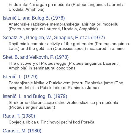
Endolimfatični organ pri močerilu (Proteus anguinus Laurentis,
Urodela, Amphibia)
Istenič L. and Bulog B. (1976)
Anatomske raziskave membranskega labirinta pri močerilu
(Proteus anguinus Laurenti, Urodela, Amphibia)
Schatz. A., Briegleb, W., Sinapius, F. et al. (1977)
Rhythmic locomotor activity of the grottenolm (Proteus anguinus
Laur.) and the gold fish (Carassius spec.) measured in a mine
Sket, B. and Velkovrh, F. (1978)
The discovery of Proteus-eggs (Proteus anguinus Laurenti,
Amphibia) in seminatural conditions
Istenič, L. (1979)
Pomanjkanje kisika v Putickovem jezeru Planinske jame (The
oxygen deficit in Putick Lake of Planinska Jama)
Istenič, L. and Bulog, B. (1979)
Strukturne diferenciacije ustno-žrelne sluznice pri močerilu
(Proteus anguinus Laur.)
Rada, T. (1980)
Čovječja ribica u Pincinovoj pećini kod Poreča
Garasic, M. (1980)