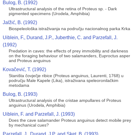
Bulog, B. (1992)
Ultrastructural analysis of the retina of Proteus sp. - Dark
pigmented specimens (Urodela, Amphibia)
Jalžić, B. (1992)
Biospeleološka istraživanja na području nacionalnog parka Krka
Uiblein, F., Durand, J.P., Juberthie, C. and Parzefall, J.
(1992)
Predation in caves: the effects of prey immobility and darkness
on the foraging behaviour of two salamanders, Euproctus asper
and Proteus anguinus
Kovačević, T. (1992)
Staništa čovječje ribice (Proteus anguinus, Laurenti, 1768) u
području Male Kapele (Lika), istraživana speleoronilačkim
metodama
Bulog, B. (1993)
Ultrastructural analysis of the cristae ampullares of Proteus
anguinus (Urodela, Amphibia)
Uiblein, F. and Parzefall, J. (1993)
Does the cave salamander Proteus anguinus detect mobile prey
by mechanical cues?
Parzefall, J., Durand, J.P. and Sket, B. (1993)