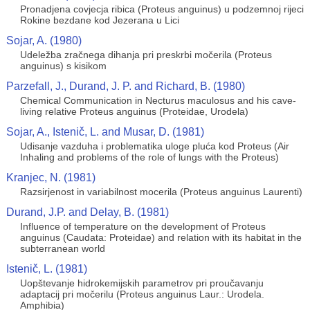
Pronadjena covjecja ribica (Proteus anguinus) u podzemnoj rijeci
Rokine bezdane kod Jezerana u Lici
Sojar, A. (1980)
Udeležba zračnega dihanja pri preskrbi močerila (Proteus
anguinus) s kisikom
Parzefall, J., Durand, J. P. and Richard, B. (1980)
Chemical Communication in Necturus maculosus and his cave-
living relative Proteus anguinus (Proteidae, Urodela)
Sojar, A., Istenič, L. and Musar, D. (1981)
Udisanje vazduha i problematika uloge pluća kod Proteus (Air
Inhaling and problems of the role of lungs with the Proteus)
Kranjec, N. (1981)
Razsirjenost in variabilnost mocerila (Proteus anguinus Laurenti)
Durand, J.P. and Delay, B. (1981)
Influence of temperature on the development of Proteus
anguinus (Caudata: Proteidae) and relation with its habitat in the
subterranean world
Istenič, L. (1981)
Uopštevanje hidrokemijskih parametrov pri proučavanju
adaptacij pri močerilu (Proteus anguinus Laur.: Urodela.
Amphibia)