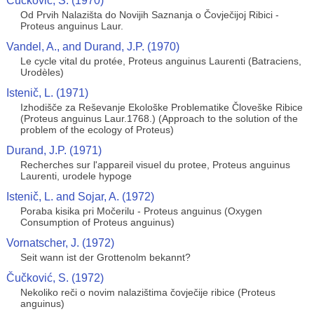
Čučković, S. (1970)
Od Prvih Nalazišta do Novijih Saznanja o Čovječijoj Ribici -
Proteus anguinus Laur.
Vandel, A., and Durand, J.P. (1970)
Le cycle vital du protée, Proteus anguinus Laurenti (Batraciens,
Urodèles)
Istenič, L. (1971)
Izhodišče za Reševanje Ekološke Problematike Človeške Ribice
(Proteus anguinus Laur.1768.) (Approach to the solution of the
problem of the ecology of Proteus)
Durand, J.P. (1971)
Recherches sur l'appareil visuel du protee, Proteus anguinus
Laurenti, urodele hypoge
Istenič, L. and Sojar, A. (1972)
Poraba kisika pri Močerilu - Proteus anguinus (Oxygen
Consumption of Proteus anguinus)
Vornatscher, J. (1972)
Seit wann ist der Grottenolm bekannt?
Čučković, S. (1972)
Nekoliko reči o novim nalazištima čovječije ribice (Proteus
anguinus)