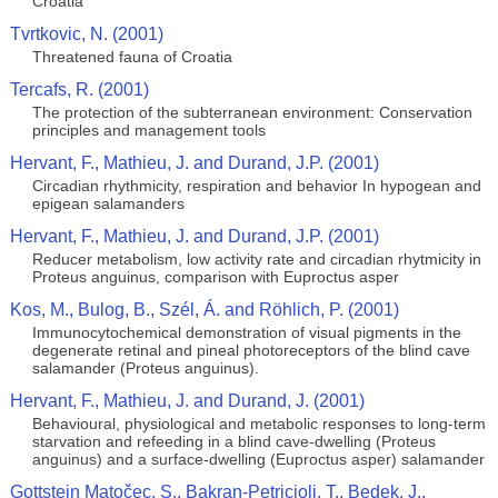
Croatia
Tvrtkovic, N. (2001)
Threatened fauna of Croatia
Tercafs, R. (2001)
The protection of the subterranean environment: Conservation
principles and management tools
Hervant, F., Mathieu, J. and Durand, J.P. (2001)
Circadian rhythmicity, respiration and behavior In hypogean and
epigean salamanders
Hervant, F., Mathieu, J. and Durand, J.P. (2001)
Reducer metabolism, low activity rate and circadian rhytmicity in
Proteus anguinus, comparison with Euproctus asper
Kos, M., Bulog, B., Szél, Á. and Röhlich, P. (2001)
Immunocytochemical demonstration of visual pigments in the
degenerate retinal and pineal photoreceptors of the blind cave
salamander (Proteus anguinus).
Hervant, F., Mathieu, J. and Durand, J. (2001)
Behavioural, physiological and metabolic responses to long-term
starvation and refeeding in a blind cave-dwelling (Proteus
anguinus) and a surface-dwelling (Euproctus asper) salamander
Gottstein Matočec, S., Bakran-Petricioli, T., Bedek, J.,