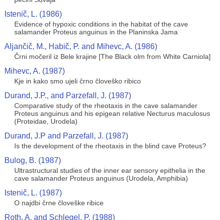
Istenič, L. (1986)
Evidence of hypoxic conditions in the habitat of the cave
salamander Proteus anguinus in the Planinska Jama
Aljančič, M., Habič, P. and Mihevc, A. (1986)
Črni močeril iz Bele krajine [The Black olm from White Carniola]
Mihevc, A. (1987)
Kje in kako smo ujeli črno človeško ribico
Durand, J.P., and Parzefall, J. (1987)
Comparative study of the rheotaxis in the cave salamander
Proteus anguinus and his epigean relative Necturus maculosus
(Proteidae, Urodela)
Durand, J.P and Parzefall, J. (1987)
Is the development of the rheotaxis in the blind cave Proteus?
Bulog, B. (1987)
Ultrastructural studies of the inner ear sensory epithelia in the
cave salamander Proteus anguinus (Urodela, Amphibia)
Istenič, L. (1987)
O najdbi črne človeške ribice
Roth, A. and Schlegel, P. (1988)