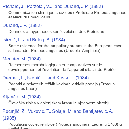
Richard, J., Parzefal, V.J. and Durand, J.P. (1982)
Communication chimique chez deux Proteidae Proteus anguinus
et Necturus maculosus
Durand, J.P. (1982)
Donnees et hypotheses sur l'evolution des Proteidae
Istenič, L. and Bulog, B. (1984)
Some evidence for the ampullary organs in the European cave
salamander Proteus anguinus (Urodela, Amphibia)
Meunier, M. (1984)
Recherches morphologiques et comparatives sur le
développement et l'évolution de l'appareil olfactif du Protée
Dremelj, L., Istenič, L. and Kosta, L. (1984)
Podatki o nekaterih težkih kovinah v tkivih proteja (Proteus
anguinus Laur.)
Aljančič, M. (1984)
Človeška ribica v dolenjskem krasu in njegovem obrobju
Pocrnjić, Z., Vuković, T., Šolaja, M. and Bahtijarević, A.
(1985)
Populacija čovječije ribice (Proteus anguinus, Laurenti 1768) u
pećini Suvaja