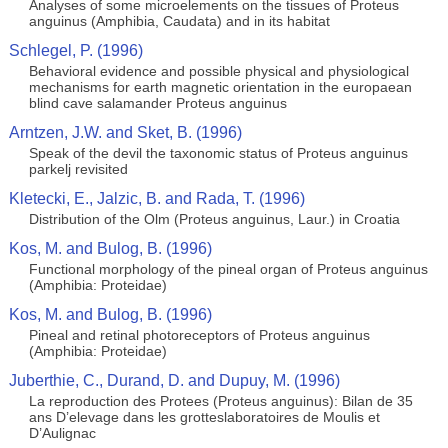
Analyses of some microelements on the tissues of Proteus
anguinus (Amphibia, Caudata) and in its habitat
Schlegel, P. (1996)
Behavioral evidence and possible physical and physiological
mechanisms for earth magnetic orientation in the europaean
blind cave salamander Proteus anguinus
Arntzen, J.W. and Sket, B. (1996)
Speak of the devil the taxonomic status of Proteus anguinus
parkelj revisited
Kletecki, E., Jalzic, B. and Rada, T. (1996)
Distribution of the Olm (Proteus anguinus, Laur.) in Croatia
Kos, M. and Bulog, B. (1996)
Functional morphology of the pineal organ of Proteus anguinus
(Amphibia: Proteidae)
Kos, M. and Bulog, B. (1996)
Pineal and retinal photoreceptors of Proteus anguinus
(Amphibia: Proteidae)
Juberthie, C., Durand, D. and Dupuy, M. (1996)
La reproduction des Protees (Proteus anguinus): Bilan de 35
ans D’elevage dans les grotteslaboratoires de Moulis et
D’Aulignac