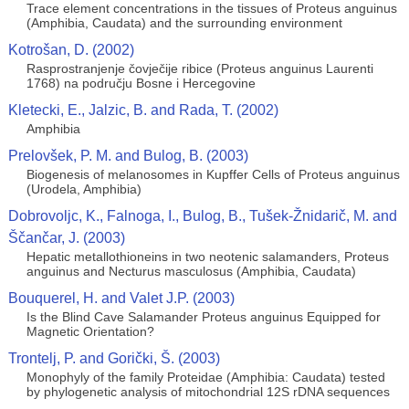
Trace element concentrations in the tissues of Proteus anguinus
(Amphibia, Caudata) and the surrounding environment
Kotrošan, D. (2002)
Rasprostranjenje čovječije ribice (Proteus anguinus Laurenti
1768) na području Bosne i Hercegovine
Kletecki, E., Jalzic, B. and Rada, T. (2002)
Amphibia
Prelovšek, P. M. and Bulog, B. (2003)
Biogenesis of melanosomes in Kupffer Cells of Proteus anguinus
(Urodela, Amphibia)
Dobrovoljc, K., Falnoga, I., Bulog, B., Tušek-Žnidarič, M. and
Ščančar, J. (2003)
Hepatic metallothioneins in two neotenic salamanders, Proteus
anguinus and Necturus masculosus (Amphibia, Caudata)
Bouquerel, H. and Valet J.P. (2003)
Is the Blind Cave Salamander Proteus anguinus Equipped for
Magnetic Orientation?
Trontelj, P. and Gorički, Š. (2003)
Monophyly of the family Proteidae (Amphibia: Caudata) tested
by phylogenetic analysis of mitochondrial 12S rDNA sequences