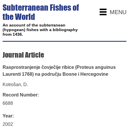
Subterranean Fishes of
MENU
the World
An account of the subterranean
(hypogean) fishes with a bibliography
from 1436.
Journal Article
Rasprostranjenje čovječije ribice (Proteus anguinus
Laurenti 1768) na području Bosne i Hercegovine
Kotrošan, D.
Record Number:
6688
Year:
2002