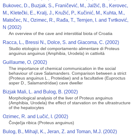
Bukovec, D., Buzjak, S., Franičević, M., Jalžić, B., Kerovec,
M., Kletečki, E., Kralj, J., Kružić, P., Kučinić, M., Kuhta, M.,
Matočec, N., Ozimec, R., Rađa, T., Ternjen, I. and Tvrtković,
N (2002)
An overview of the cave and interstitial biota of Croatia
Racca, L., Bressi N., Dolce, S. and Giacoma, C. (2002)
Studio etologico del comportamento alimentare di Proteus
anguinus anguinus (Amphibia, Urodela) in cattività
Guillaume, O. (2002)
The importance of chemical communication in the social
behaviour of cave Salamanders. Comparison between a strict
(Proteus anguinus L., Proteidae) and a facultative (Euproctus
asper D., Salamandridae) cave dweller
Bizjak Mali, L. and Bulog, B. (2002)
Morphological analysis of the liver of Proteus anguinus
(Amphibia, Urodela) the effect of starvation on the ultrastructure
of the hepatocytes
Ozimec, R. and Lučić, I. (2002)
Čovječja ribica (Proteus anguinus)
Bulog, B., Mihajl, K., Jeran, Z. and Toman, M.J. (2002)