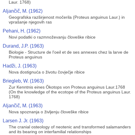
Laur. 1768)
Aljančič, M. (1962)
Geografska razširjenost močerila (Proteus anguinus Laur.) in
vprašanje njegovih ras
Pehani, H. (1962)
Novi podatki o razmnoževanju človeške ribice
Durand, J.P. (1963)
Biologie - Structure de l'oeil et de ses annexes chez la larve de
Proteus anguinus
Hadži, J. (1963)
Nova dostignuća o životu čovječje ribice
Briegleb, W. (1963)
Zur Kenntnis eines Ökotops von Proteus anguinus Laur.1768
(On the knowledge of the ecotope of the Proteus anguinus Laur.
1768)
Aljančič, M. (1963)
Nova spoznanja o življenju človeške ribice
Larsen J. Jr. (1963)
The cranial osteology of neotenic and transformed salamanders
and its bearing on interfamilial relationships