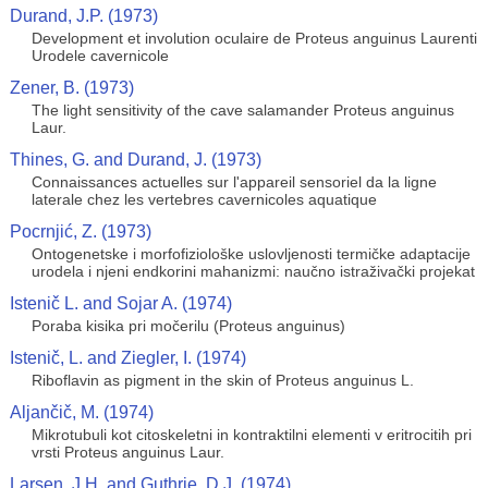
Durand, J.P. (1973)
Development et involution oculaire de Proteus anguinus Laurenti
Urodele cavernicole
Zener, B. (1973)
The light sensitivity of the cave salamander Proteus anguinus
Laur.
Thines, G. and Durand, J. (1973)
Connaissances actuelles sur l'appareil sensoriel da la ligne
laterale chez les vertebres cavernicoles aquatique
Pocrnjić, Z. (1973)
Ontogenetske i morfofiziološke uslovljenosti termičke adaptacije
urodela i njeni endkorini mahanizmi: naučno istraživački projekat
Istenič L. and Sojar A. (1974)
Poraba kisika pri močerilu (Proteus anguinus)
Istenič, L. and Ziegler, I. (1974)
Riboflavin as pigment in the skin of Proteus anguinus L.
Aljančič, M. (1974)
Mikrotubuli kot citoskeletni in kontraktilni elementi v eritrocitih pri
vrsti Proteus anguinus Laur.
Larsen, J.H. and Guthrie, D.J. (1974)