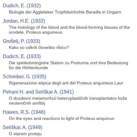
Dudich, E. (1932)
Biologie der Aggteleker Tropfsteinhohle Baradla in Ungarn
Jordan, H.E. (1932)
The histology of the blood and the blood-forming tissues of the
urodele, Proteus anguineus
Grošelj, P. (1933)
Kako so odkrili človeško ribico?
Dudich, E. (1933)
Die speläobiologishe Station zu Postumia und ihre Bedeutung
für die Höhlenkunde
Schreiber, G. (1935)
Rigenerazione atipica degli arti del Proteus anguineus Laur
Pehani H. and Seliškar A. (1941)
O dozdevni metamorfozi heteroplastičnih transplantatov kože
neoteničnih amfibij
Hawes, R.S. (1946)
On the eyes and reactions to light of Proteus anquinus
Seliškar, A. (1949)
O starem proteju