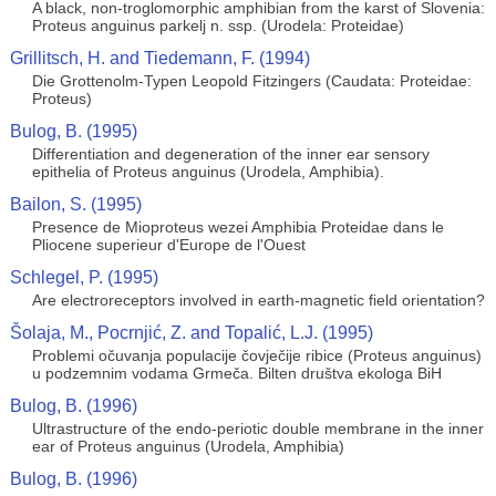
A black, non-troglomorphic amphibian from the karst of Slovenia:
Proteus anguinus parkelj n. ssp. (Urodela: Proteidae)
Grillitsch, H. and Tiedemann, F. (1994)
Die Grottenolm-Typen Leopold Fitzingers (Caudata: Proteidae:
Proteus)
Bulog, B. (1995)
Differentiation and degeneration of the inner ear sensory
epithelia of Proteus anguinus (Urodela, Amphibia).
Bailon, S. (1995)
Presence de Mioproteus wezei Amphibia Proteidae dans le
Pliocene superieur d'Europe de l'Ouest
Schlegel, P. (1995)
Are electroreceptors involved in earth-magnetic field orientation?
Šolaja, M., Pocrnjić, Z. and Topalić, L.J. (1995)
Problemi očuvanja populacije čovječije ribice (Proteus anguinus)
u podzemnim vodama Grmeča. Bilten društva ekologa BiH
Bulog, B. (1996)
Ultrastructure of the endo-periotic double membrane in the inner
ear of Proteus anguinus (Urodela, Amphibia)
Bulog, B. (1996)