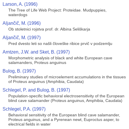
Larson, A. (1996)
The Tree of Life Web Project: Proteidae. Mudpuppies,
waterdogs
Aljančič, M. (1996)
Ob stoletnici rojstva prof. dr. Albina Seliškarja
Aljančič, M. (1997)
Pred dvesto leti so našli človeške ribice prvič v podzemlju
Arntzen, J.W. and Sket, B. (1997)
Morphometric analysis of black and white European cave
salamanders, Proteus anguinus
Bulog, B. (1997)
Preliminary studies of microelement accumulations in the tissues
of Proteus anguinus (Amphibia, Caudata)
Schlegel, P. and Bulog, B. (1997)
Population-specific behavioral electrosensitivity of the European
blind cave salamander (Proteus anguinus, Amphibia, Caudata)
Schlegel, P.A. (1997)
Behavioral sensitivity of the European blind cave salamander,
Proteus anguinus, and a Pyrenean newt, Euproctus asper, to
electrical fields in water