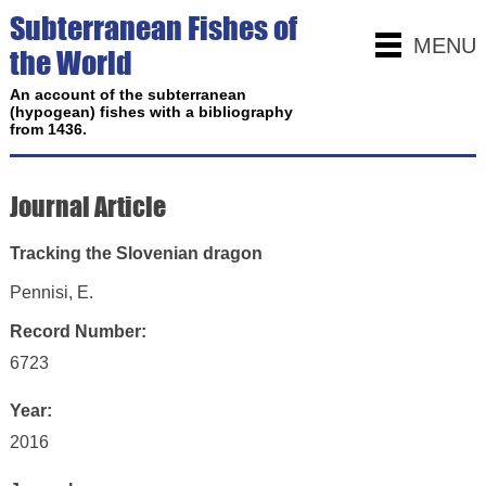
Subterranean Fishes of
MENU
the World
An account of the subterranean
(hypogean) fishes with a bibliography
from 1436.
Journal Article
Tracking the Slovenian dragon
Pennisi, E.
Record Number:
6723
Year:
2016