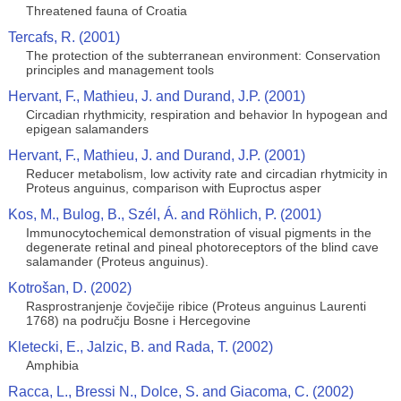
Threatened fauna of Croatia
Tercafs, R. (2001)
The protection of the subterranean environment: Conservation
principles and management tools
Hervant, F., Mathieu, J. and Durand, J.P. (2001)
Circadian rhythmicity, respiration and behavior In hypogean and
epigean salamanders
Hervant, F., Mathieu, J. and Durand, J.P. (2001)
Reducer metabolism, low activity rate and circadian rhytmicity in
Proteus anguinus, comparison with Euproctus asper
Kos, M., Bulog, B., Szél, Á. and Röhlich, P. (2001)
Immunocytochemical demonstration of visual pigments in the
degenerate retinal and pineal photoreceptors of the blind cave
salamander (Proteus anguinus).
Kotrošan, D. (2002)
Rasprostranjenje čovječije ribice (Proteus anguinus Laurenti
1768) na području Bosne i Hercegovine
Kletecki, E., Jalzic, B. and Rada, T. (2002)
Amphibia
Racca, L., Bressi N., Dolce, S. and Giacoma, C. (2002)