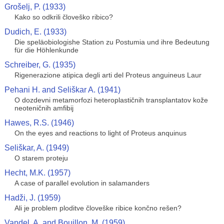
Grošelj, P. (1933)
Kako so odkrili človeško ribico?
Dudich, E. (1933)
Die speläobiologishe Station zu Postumia und ihre Bedeutung
für die Höhlenkunde
Schreiber, G. (1935)
Rigenerazione atipica degli arti del Proteus anguineus Laur
Pehani H. and Seliškar A. (1941)
O dozdevni metamorfozi heteroplastičnih transplantatov kože
neoteničnih amfibij
Hawes, R.S. (1946)
On the eyes and reactions to light of Proteus anquinus
Seliškar, A. (1949)
O starem proteju
Hecht, M.K. (1957)
A case of parallel evolution in salamanders
Hadži, J. (1959)
Ali je problem ploditve človeške ribice končno rešen?
Vandel, A. and Bouillon, M. (1959)