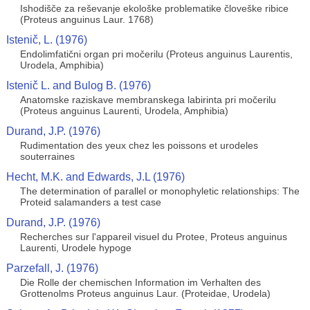
Ishodišče za reševanje ekološke problematike človeške ribice
(Proteus anguinus Laur. 1768)
Istenič, L. (1976)
Endolimfatični organ pri močerilu (Proteus anguinus Laurentis,
Urodela, Amphibia)
Istenič L. and Bulog B. (1976)
Anatomske raziskave membranskega labirinta pri močerilu
(Proteus anguinus Laurenti, Urodela, Amphibia)
Durand, J.P. (1976)
Rudimentation des yeux chez les poissons et urodeles
souterraines
Hecht, M.K. and Edwards, J.L (1976)
The determination of parallel or monophyletic relationships: The
Proteid salamanders a test case
Durand, J.P. (1976)
Recherches sur l'appareil visuel du Protee, Proteus anguinus
Laurenti, Urodele hypoge
Parzefall, J. (1976)
Die Rolle der chemischen Information im Verhalten des
Grottenolms Proteus anguinus Laur. (Proteidae, Urodela)