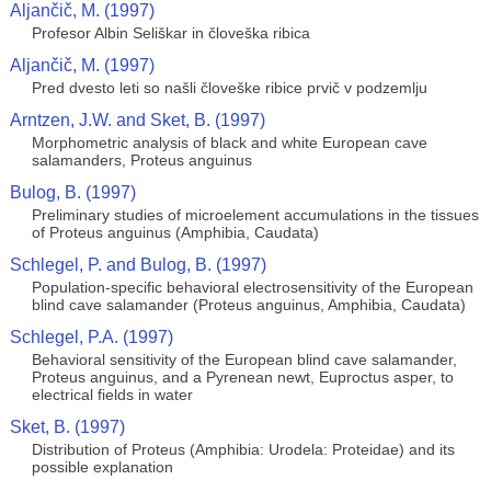
Aljančič, M. (1997)
Profesor Albin Seliškar in človeška ribica
Aljančič, M. (1997)
Pred dvesto leti so našli človeške ribice prvič v podzemlju
Arntzen, J.W. and Sket, B. (1997)
Morphometric analysis of black and white European cave
salamanders, Proteus anguinus
Bulog, B. (1997)
Preliminary studies of microelement accumulations in the tissues
of Proteus anguinus (Amphibia, Caudata)
Schlegel, P. and Bulog, B. (1997)
Population-specific behavioral electrosensitivity of the European
blind cave salamander (Proteus anguinus, Amphibia, Caudata)
Schlegel, P.A. (1997)
Behavioral sensitivity of the European blind cave salamander,
Proteus anguinus, and a Pyrenean newt, Euproctus asper, to
electrical fields in water
Sket, B. (1997)
Distribution of Proteus (Amphibia: Urodela: Proteidae) and its
possible explanation