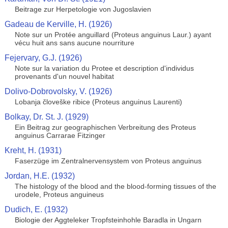
Beitrage zur Herpetologie von Jugoslavien
Gadeau de Kerville, H. (1926)
Note sur un Protée anguillard (Proteus anguinus Laur.) ayant
vécu huit ans sans aucune nourriture
Fejervary, G.J. (1926)
Note sur la variation du Protee et description d'individus
provenants d'un nouvel habitat
Dolivo-Dobrovolsky, V. (1926)
Lobanja človeške ribice (Proteus anguinus Laurenti)
Bolkay, Dr. St. J. (1929)
Ein Beitrag zur geographischen Verbreitung des Proteus
anguinus Carrarae Fitzinger
Kreht, H. (1931)
Faserzüge im Zentralnervensystem von Proteus anguinus
Jordan, H.E. (1932)
The histology of the blood and the blood-forming tissues of the
urodele, Proteus anguineus
Dudich, E. (1932)
Biologie der Aggteleker Tropfsteinhohle Baradla in Ungarn