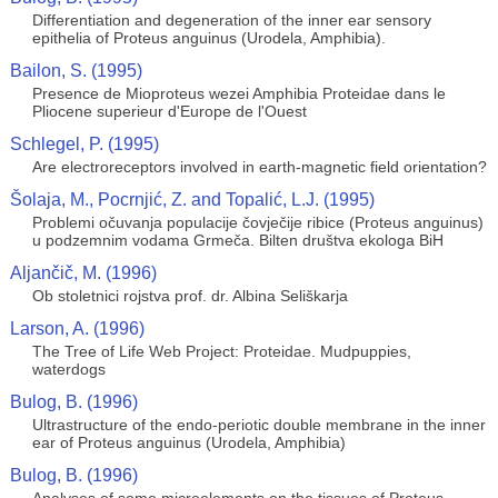
Differentiation and degeneration of the inner ear sensory
epithelia of Proteus anguinus (Urodela, Amphibia).
Bailon, S. (1995)
Presence de Mioproteus wezei Amphibia Proteidae dans le
Pliocene superieur d'Europe de l'Ouest
Schlegel, P. (1995)
Are electroreceptors involved in earth-magnetic field orientation?
Šolaja, M., Pocrnjić, Z. and Topalić, L.J. (1995)
Problemi očuvanja populacije čovječije ribice (Proteus anguinus)
u podzemnim vodama Grmeča. Bilten društva ekologa BiH
Aljančič, M. (1996)
Ob stoletnici rojstva prof. dr. Albina Seliškarja
Larson, A. (1996)
The Tree of Life Web Project: Proteidae. Mudpuppies,
waterdogs
Bulog, B. (1996)
Ultrastructure of the endo-periotic double membrane in the inner
ear of Proteus anguinus (Urodela, Amphibia)
Bulog, B. (1996)