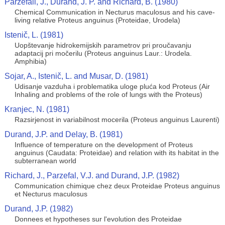
Parzefall, J., Durand, J. P. and Richard, B. (1980)
Chemical Communication in Necturus maculosus and his cave-
living relative Proteus anguinus (Proteidae, Urodela)
Istenič, L. (1981)
Uopštevanje hidrokemijskih parametrov pri proučavanju
adaptacij pri močerilu (Proteus anguinus Laur.: Urodela.
Amphibia)
Sojar, A., Istenič, L. and Musar, D. (1981)
Udisanje vazduha i problematika uloge pluća kod Proteus (Air
Inhaling and problems of the role of lungs with the Proteus)
Kranjec, N. (1981)
Razsirjenost in variabilnost mocerila (Proteus anguinus Laurenti)
Durand, J.P. and Delay, B. (1981)
Influence of temperature on the development of Proteus
anguinus (Caudata: Proteidae) and relation with its habitat in the
subterranean world
Richard, J., Parzefal, V.J. and Durand, J.P. (1982)
Communication chimique chez deux Proteidae Proteus anguinus
et Necturus maculosus
Durand, J.P. (1982)
Donnees et hypotheses sur l'evolution des Proteidae