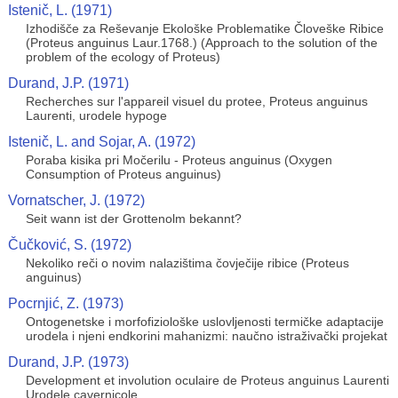
Istenič, L. (1971)
Izhodišče za Reševanje Ekološke Problematike Človeške Ribice
(Proteus anguinus Laur.1768.) (Approach to the solution of the
problem of the ecology of Proteus)
Durand, J.P. (1971)
Recherches sur l'appareil visuel du protee, Proteus anguinus
Laurenti, urodele hypoge
Istenič, L. and Sojar, A. (1972)
Poraba kisika pri Močerilu - Proteus anguinus (Oxygen
Consumption of Proteus anguinus)
Vornatscher, J. (1972)
Seit wann ist der Grottenolm bekannt?
Čučković, S. (1972)
Nekoliko reči o novim nalazištima čovječije ribice (Proteus
anguinus)
Pocrnjić, Z. (1973)
Ontogenetske i morfofiziološke uslovljenosti termičke adaptacije
urodela i njeni endkorini mahanizmi: naučno istraživački projekat
Durand, J.P. (1973)
Development et involution oculaire de Proteus anguinus Laurenti
Urodele cavernicole