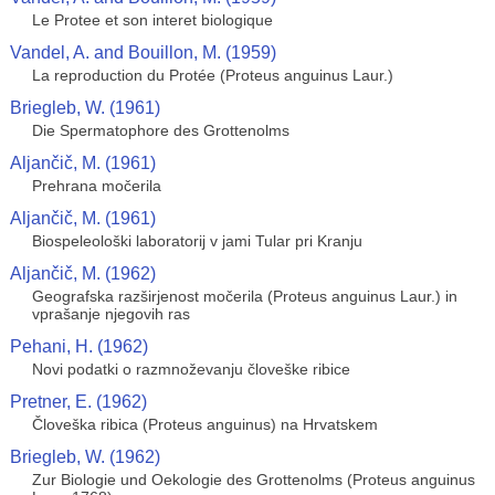
Le Protee et son interet biologique
Vandel, A. and Bouillon, M. (1959)
La reproduction du Protée (Proteus anguinus Laur.)
Briegleb, W. (1961)
Die Spermatophore des Grottenolms
Aljančič, M. (1961)
Prehrana močerila
Aljančič, M. (1961)
Biospeleološki laboratorij v jami Tular pri Kranju
Aljančič, M. (1962)
Geografska razširjenost močerila (Proteus anguinus Laur.) in
vprašanje njegovih ras
Pehani, H. (1962)
Novi podatki o razmnoževanju človeške ribice
Pretner, E. (1962)
Človeška ribica (Proteus anguinus) na Hrvatskem
Briegleb, W. (1962)
Zur Biologie und Oekologie des Grottenolms (Proteus anguinus