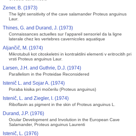
Zener, B. (1973)
The light sensitivity of the cave salamander Proteus anguinus
Laur.
Thines, G. and Durand, J. (1973)
Connaissances actuelles sur l'appareil sensoriel da la ligne
laterale chez les vertebres cavernicoles aquatique
Aljančič, M. (1974)
Mikrotubuli kot citoskeletni in kontraktilni elementi v eritrocitih pri
vrsti Proteus anguinus Laur.
Larsen, J.H. and Guthrie, D.J. (1974)
Parallelism in the Proteidae Reconsidered
Istenič L. and Sojar A. (1974)
Poraba kisika pri močerilu (Proteus anguinus)
Istenič, L. and Ziegler, I. (1974)
Riboflavin as pigment in the skin of Proteus anguinus L.
Durand, J.P. (1976)
Ocular Development and Involution in the European Cave
Salamander, Proteus anguinus Laurenti
Istenič, L. (1976)