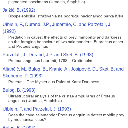
pigmented specimens (Urodela, Amphibia)
Jalžić, B. (1992)
Biospeleološka istraživanja na području nacionalnog parka Krka
Uiblein, F., Durand, J.P., Juberthie, C. and Parzefall, J.
(1992)
Predation in caves: the effects of prey immobility and darkness
on the foraging behaviour of two salamanders, Euproctus asper
and Proteus anguinus
Parzefall, J., Durand, J.P. and Sket, B. (1993)
Proteus anguinus Laurenti, 1768.– Grottenolm
Aljančič, M., Bulog, B., Kranjc, A., Josipovič, D., Sket, B. and
Skoberne, P. (1993)
Proteus – The Mysterious Ruler of Karst Darkness
Bulog, B. (1993)
Ultrastructural analysis of the cristae ampullares of Proteus
anguinus (Urodela, Amphibia)
Uiblein, F. and Parzefall, J. (1993)
Does the cave salamander Proteus anguinus detect mobile prey
by mechanical cues?
Bulog, B. (1994)