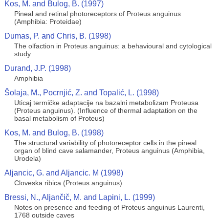
Kos, M. and Bulog, B. (1997)
Pineal and retinal photoreceptors of Proteus anguinus
(Amphibia: Proteidae)
Dumas, P. and Chris, B. (1998)
The olfaction in Proteus anguinus: a behavioural and cytological
study
Durand, J.P. (1998)
Amphibia
Šolaja, M., Pocrnjić, Z. and Topalić, L. (1998)
Uticaj termičke adaptacije na bazalni metabolizam Proteusa
(Proteus anguinus). (Influence of thermal adaptation on the
basal metabolism of Proteus)
Kos, M. and Bulog, B. (1998)
The structural variability of photoreceptor cells in the pineal
organ of blind cave salamander, Proteus anguinus (Amphibia,
Urodela)
Aljancic, G. and Aljancic. M (1998)
Cloveska ribica (Proteus anguinus)
Bressi, N., Aljančič, M. and Lapini, L. (1999)
Notes on presence and feeding of Proteus anguinus Laurenti,
1768 outside caves