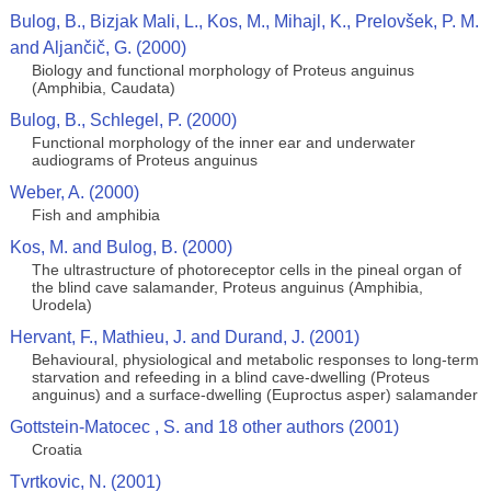
Bulog, B., Bizjak Mali, L., Kos, M., Mihajl, K., Prelovšek, P. M.
and Aljančič, G. (2000)
Biology and functional morphology of Proteus anguinus
(Amphibia, Caudata)
Bulog, B., Schlegel, P. (2000)
Functional morphology of the inner ear and underwater
audiograms of Proteus anguinus
Weber, A. (2000)
Fish and amphibia
Kos, M. and Bulog, B. (2000)
The ultrastructure of photoreceptor cells in the pineal organ of
the blind cave salamander, Proteus anguinus (Amphibia,
Urodela)
Hervant, F., Mathieu, J. and Durand, J. (2001)
Behavioural, physiological and metabolic responses to long-term
starvation and refeeding in a blind cave-dwelling (Proteus
anguinus) and a surface-dwelling (Euproctus asper) salamander
Gottstein-Matocec , S. and 18 other authors (2001)
Croatia
Tvrtkovic, N. (2001)