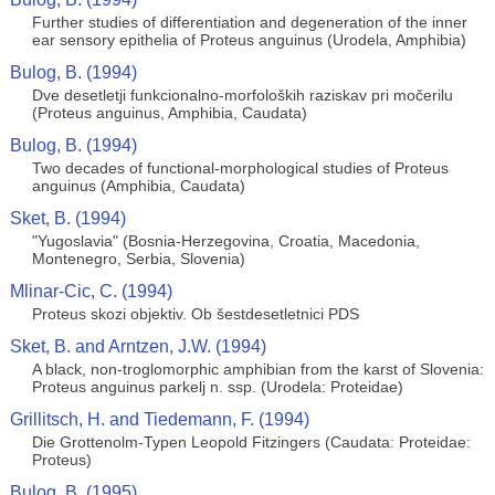
Further studies of differentiation and degeneration of the inner
ear sensory epithelia of Proteus anguinus (Urodela, Amphibia)
Bulog, B. (1994)
Dve desetletji funkcionalno-morfoloških raziskav pri močerilu
(Proteus anguinus, Amphibia, Caudata)
Bulog, B. (1994)
Two decades of functional-morphological studies of Proteus
anguinus (Amphibia, Caudata)
Sket, B. (1994)
"Yugoslavia" (Bosnia-Herzegovina, Croatia, Macedonia,
Montenegro, Serbia, Slovenia)
Mlinar-Cic, C. (1994)
Proteus skozi objektiv. Ob šestdesetletnici PDS
Sket, B. and Arntzen, J.W. (1994)
A black, non-troglomorphic amphibian from the karst of Slovenia:
Proteus anguinus parkelj n. ssp. (Urodela: Proteidae)
Grillitsch, H. and Tiedemann, F. (1994)
Die Grottenolm-Typen Leopold Fitzingers (Caudata: Proteidae:
Proteus)
Bulog, B. (1995)