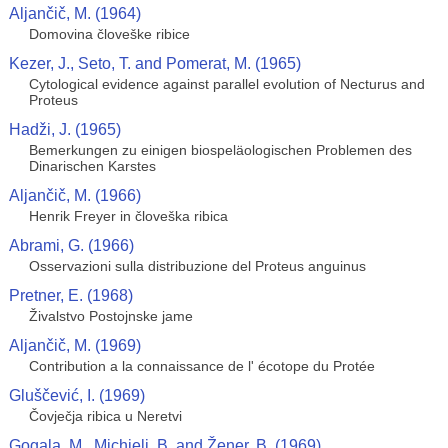
Aljančič, M. (1964)
Domovina človeške ribice
Kezer, J., Seto, T. and Pomerat, M. (1965)
Cytological evidence against parallel evolution of Necturus and
Proteus
Hadži, J. (1965)
Bemerkungen zu einigen biospeläologischen Problemen des
Dinarischen Karstes
Aljančič, M. (1966)
Henrik Freyer in človeška ribica
Abrami, G. (1966)
Osservazioni sulla distribuzione del Proteus anguinus
Pretner, E. (1968)
Živalstvo Postojnske jame
Aljančič, M. (1969)
Contribution a la connaissance de l' écotope du Protée
Gluščević, I. (1969)
Čovječja ribica u Neretvi
Gogala, M., Michieli, B. and Žener, B. (1969)