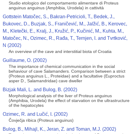
Studio etologico del comportamento alimentare di Proteus
anguinus anguinus (Amphibia, Urodela) in cattività
Gottstein Matočec, S., Bakran-Petricioli, T., Bedek, J.,
Bukovec, D., Buzjak, S., Franičević, M., Jalžić, B., Kerovec,
M., Kletečki, E., Kralj, J., Kružić, P., Kučinić, M., Kuhta, M.,
Matočec, N., Ozimec, R., Rađa, T., Ternjen, I. and Tvrtković,
N (2002)
An overview of the cave and interstitial biota of Croatia
Guillaume, O. (2002)
The importance of chemical communication in the social
behaviour of cave Salamanders. Comparison between a strict
(Proteus anguinus L., Proteidae) and a facultative (Euproctus
asper D., Salamandridae) cave dweller
Bizjak Mali, L. and Bulog, B. (2002)
Morphological analysis of the liver of Proteus anguinus
(Amphibia, Urodela) the effect of starvation on the ultrastructure
of the hepatocytes
Ozimec, R. and Lučić, I. (2002)
Čovječja ribica (Proteus anguinus)
Bulog, B., Mihajl, K., Jeran, Z. and Toman, M.J. (2002)