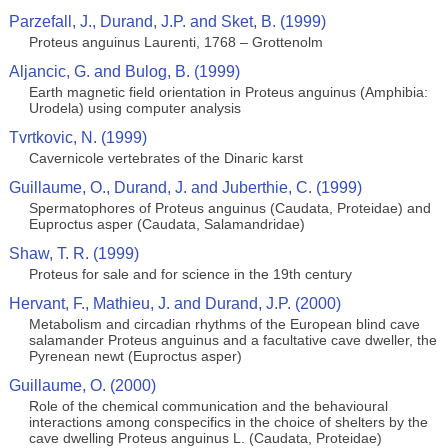
Parzefall, J., Durand, J.P. and Sket, B. (1999)
Proteus anguinus Laurenti, 1768 – Grottenolm
Aljancic, G. and Bulog, B. (1999)
Earth magnetic field orientation in Proteus anguinus (Amphibia:
Urodela) using computer analysis
Tvrtkovic, N. (1999)
Cavernicole vertebrates of the Dinaric karst
Guillaume, O., Durand, J. and Juberthie, C. (1999)
Spermatophores of Proteus anguinus (Caudata, Proteidae) and
Euproctus asper (Caudata, Salamandridae)
Shaw, T. R. (1999)
Proteus for sale and for science in the 19th century
Hervant, F., Mathieu, J. and Durand, J.P. (2000)
Metabolism and circadian rhythms of the European blind cave
salamander Proteus anguinus and a facultative cave dweller, the
Pyrenean newt (Euproctus asper)
Guillaume, O. (2000)
Role of the chemical communication and the behavioural
interactions among conspecifics in the choice of shelters by the
cave dwelling Proteus anguinus L. (Caudata, Proteidae)