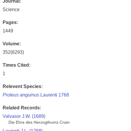
Journal:
Science
Pages:
1449
Volume:
352(6293)
Times Cited:
1
Relevent Species:
Proteus anguinus
Laurenti 1768
Related Records:
Valvasor J.W. (1689)
Die Ehre des Herzogthums Crain.
Laurenti J.L. (1768)