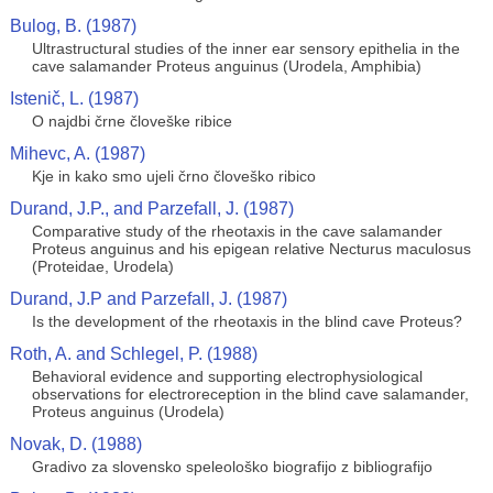
Bulog, B. (1987)
Ultrastructural studies of the inner ear sensory epithelia in the
cave salamander Proteus anguinus (Urodela, Amphibia)
Istenič, L. (1987)
O najdbi črne človeške ribice
Mihevc, A. (1987)
Kje in kako smo ujeli črno človeško ribico
Durand, J.P., and Parzefall, J. (1987)
Comparative study of the rheotaxis in the cave salamander
Proteus anguinus and his epigean relative Necturus maculosus
(Proteidae, Urodela)
Durand, J.P and Parzefall, J. (1987)
Is the development of the rheotaxis in the blind cave Proteus?
Roth, A. and Schlegel, P. (1988)
Behavioral evidence and supporting electrophysiological
observations for electroreception in the blind cave salamander,
Proteus anguinus (Urodela)
Novak, D. (1988)
Gradivo za slovensko speleološko biografijo z bibliografijo