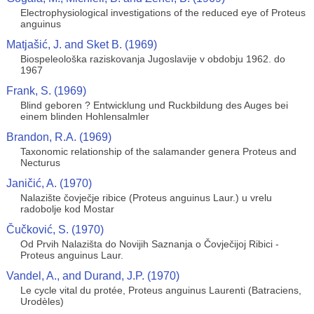
Electrophysiological investigations of the reduced eye of Proteus
anguinus
Matjašić, J. and Sket B. (1969)
Biospeleološka raziskovanja Jugoslavije v obdobju 1962. do
1967
Frank, S. (1969)
Blind geboren ? Entwicklung und Ruckbildung des Auges bei
einem blinden Hohlensalmler
Brandon, R.A. (1969)
Taxonomic relationship of the salamander genera Proteus and
Necturus
Janičić, A. (1970)
Nalazište čovječje ribice (Proteus anguinus Laur.) u vrelu
radobolje kod Mostar
Čučković, S. (1970)
Od Prvih Nalazišta do Novijih Saznanja o Čovječijoj Ribici -
Proteus anguinus Laur.
Vandel, A., and Durand, J.P. (1970)
Le cycle vital du protée, Proteus anguinus Laurenti (Batraciens,
Urodèles)