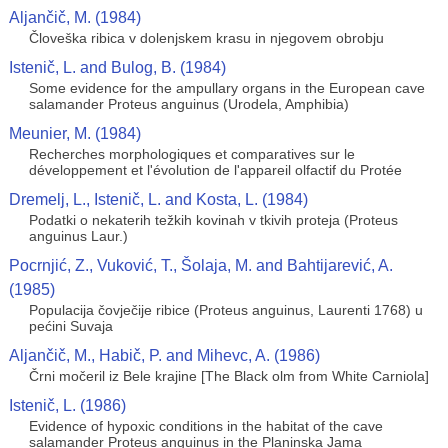
Aljančič, M. (1984)
Človeška ribica v dolenjskem krasu in njegovem obrobju
Istenič, L. and Bulog, B. (1984)
Some evidence for the ampullary organs in the European cave
salamander Proteus anguinus (Urodela, Amphibia)
Meunier, M. (1984)
Recherches morphologiques et comparatives sur le
développement et l'évolution de l'appareil olfactif du Protée
Dremelj, L., Istenič, L. and Kosta, L. (1984)
Podatki o nekaterih težkih kovinah v tkivih proteja (Proteus
anguinus Laur.)
Pocrnjić, Z., Vuković, T., Šolaja, M. and Bahtijarević, A.
(1985)
Populacija čovječije ribice (Proteus anguinus, Laurenti 1768) u
pećini Suvaja
Aljančič, M., Habič, P. and Mihevc, A. (1986)
Črni močeril iz Bele krajine [The Black olm from White Carniola]
Istenič, L. (1986)
Evidence of hypoxic conditions in the habitat of the cave
salamander Proteus anguinus in the Planinska Jama