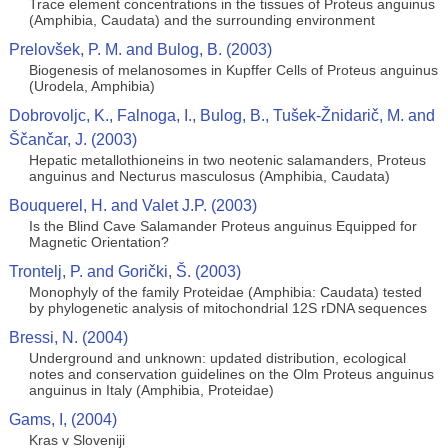
Trace element concentrations in the tissues of Proteus anguinus
(Amphibia, Caudata) and the surrounding environment
Prelovšek, P. M. and Bulog, B. (2003)
Biogenesis of melanosomes in Kupffer Cells of Proteus anguinus
(Urodela, Amphibia)
Dobrovoljc, K., Falnoga, I., Bulog, B., Tušek-Žnidarič, M. and
Ščančar, J. (2003)
Hepatic metallothioneins in two neotenic salamanders, Proteus
anguinus and Necturus masculosus (Amphibia, Caudata)
Bouquerel, H. and Valet J.P. (2003)
Is the Blind Cave Salamander Proteus anguinus Equipped for
Magnetic Orientation?
Trontelj, P. and Gorički, Š. (2003)
Monophyly of the family Proteidae (Amphibia: Caudata) tested
by phylogenetic analysis of mitochondrial 12S rDNA sequences
Bressi, N. (2004)
Underground and unknown: updated distribution, ecological
notes and conservation guidelines on the Olm Proteus anguinus
anguinus in Italy (Amphibia, Proteidae)
Gams, I, (2004)
Kras v Sloveniji