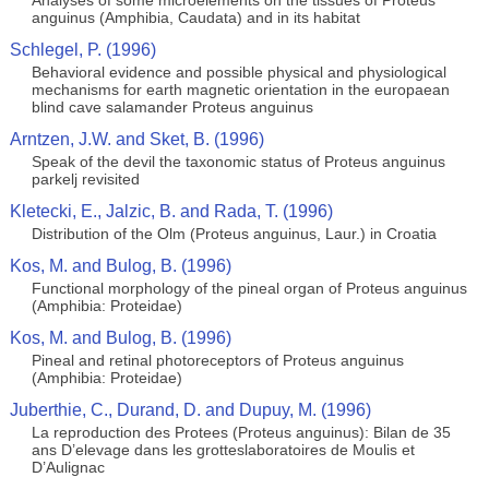
Analyses of some microelements on the tissues of Proteus
anguinus (Amphibia, Caudata) and in its habitat
Schlegel, P. (1996)
Behavioral evidence and possible physical and physiological
mechanisms for earth magnetic orientation in the europaean
blind cave salamander Proteus anguinus
Arntzen, J.W. and Sket, B. (1996)
Speak of the devil the taxonomic status of Proteus anguinus
parkelj revisited
Kletecki, E., Jalzic, B. and Rada, T. (1996)
Distribution of the Olm (Proteus anguinus, Laur.) in Croatia
Kos, M. and Bulog, B. (1996)
Functional morphology of the pineal organ of Proteus anguinus
(Amphibia: Proteidae)
Kos, M. and Bulog, B. (1996)
Pineal and retinal photoreceptors of Proteus anguinus
(Amphibia: Proteidae)
Juberthie, C., Durand, D. and Dupuy, M. (1996)
La reproduction des Protees (Proteus anguinus): Bilan de 35
ans D’elevage dans les grotteslaboratoires de Moulis et
D’Aulignac