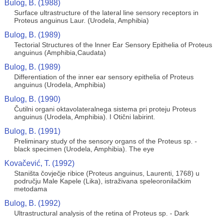
Bulog, B. (1988)
Surface ultrastructure of the lateral line sensory receptors in
Proteus anguinus Laur. (Urodela, Amphibia)
Bulog, B. (1989)
Tectorial Structures of the lnner Ear Sensory Epithelia of Proteus
anguinus (Amphibia,Caudata)
Bulog, B. (1989)
Differentiation of the inner ear sensory epithelia of Proteus
anguinus (Urodela, Amphibia)
Bulog, B. (1990)
Čutilni organi oktavolateralnega sistema pri proteju Proteus
anguinus (Urodela, Amphibia). I Otični labirint.
Bulog, B. (1991)
Preliminary study of the sensory organs of the Proteus sp. -
black specimen (Urodela, Amphibia). The eye
Kovačević, T. (1992)
Staništa čovječje ribice (Proteus anguinus, Laurenti, 1768) u
području Male Kapele (Lika), istraživana speleoronilačkim
metodama
Bulog, B. (1992)
Ultrastructural analysis of the retina of Proteus sp. - Dark