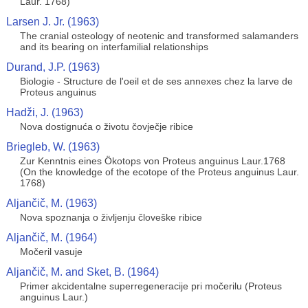
Laur. 1768)
Larsen J. Jr. (1963)
The cranial osteology of neotenic and transformed salamanders
and its bearing on interfamilial relationships
Durand, J.P. (1963)
Biologie - Structure de l'oeil et de ses annexes chez la larve de
Proteus anguinus
Hadži, J. (1963)
Nova dostignuća o životu čovječje ribice
Briegleb, W. (1963)
Zur Kenntnis eines Ökotops von Proteus anguinus Laur.1768
(On the knowledge of the ecotope of the Proteus anguinus Laur.
1768)
Aljančič, M. (1963)
Nova spoznanja o življenju človeške ribice
Aljančič, M. (1964)
Močeril vasuje
Aljančič, M. and Sket, B. (1964)
Primer akcidentalne superregeneracije pri močerilu (Proteus
anguinus Laur.)