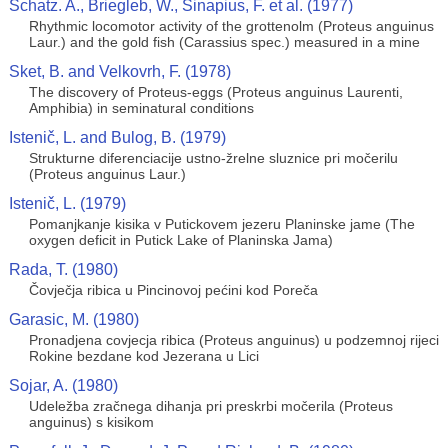
Schatz. A., Briegleb, W., Sinapius, F. et al. (1977)
Rhythmic locomotor activity of the grottenolm (Proteus anguinus
Laur.) and the gold fish (Carassius spec.) measured in a mine
Sket, B. and Velkovrh, F. (1978)
The discovery of Proteus-eggs (Proteus anguinus Laurenti,
Amphibia) in seminatural conditions
Istenič, L. and Bulog, B. (1979)
Strukturne diferenciacije ustno-žrelne sluznice pri močerilu
(Proteus anguinus Laur.)
Istenič, L. (1979)
Pomanjkanje kisika v Putickovem jezeru Planinske jame (The
oxygen deficit in Putick Lake of Planinska Jama)
Rada, T. (1980)
Čovječja ribica u Pincinovoj pećini kod Poreča
Garasic, M. (1980)
Pronadjena covjecja ribica (Proteus anguinus) u podzemnoj rijeci
Rokine bezdane kod Jezerana u Lici
Sojar, A. (1980)
Udeležba zračnega dihanja pri preskrbi močerila (Proteus
anguinus) s kisikom