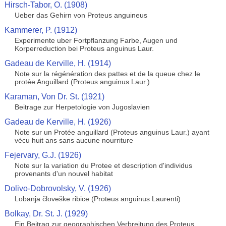
Hirsch-Tabor, O. (1908)
Ueber das Gehirn von Proteus anguineus
Kammerer, P. (1912)
Experimente uber Fortpflanzung Farbe, Augen und
Korperreduction bei Proteus anguinus Laur.
Gadeau de Kerville, H. (1914)
Note sur la régénération des pattes et de la queue chez le
protée Anguillard (Proteus anguinus Laur.)
Karaman, Von Dr. St. (1921)
Beitrage zur Herpetologie von Jugoslavien
Gadeau de Kerville, H. (1926)
Note sur un Protée anguillard (Proteus anguinus Laur.) ayant
vécu huit ans sans aucune nourriture
Fejervary, G.J. (1926)
Note sur la variation du Protee et description d'individus
provenants d'un nouvel habitat
Dolivo-Dobrovolsky, V. (1926)
Lobanja človeške ribice (Proteus anguinus Laurenti)
Bolkay, Dr. St. J. (1929)
Ein Beitrag zur geographischen Verbreitung des Proteus