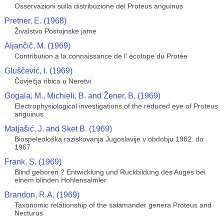
Osservazioni sulla distribuzione del Proteus anguinus
Pretner, E. (1968)
Živalstvo Postojnske jame
Aljančič, M. (1969)
Contribution a la connaissance de l' écotope du Protée
Gluščević, I. (1969)
Čovječja ribica u Neretvi
Gogala, M., Michieli, B. and Žener, B. (1969)
Electrophysiological investigations of the reduced eye of Proteus
anguinus
Matjašić, J. and Sket B. (1969)
Biospeleološka raziskovanja Jugoslavije v obdobju 1962. do
1967
Frank, S. (1969)
Blind geboren ? Entwicklung und Ruckbildung des Auges bei
einem blinden Hohlensalmler
Brandon, R.A. (1969)
Taxonomic relationship of the salamander genera Proteus and
Necturus