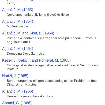
1768)
Aljančič, M. (1963)
Nova spoznanja o življenju človeške ribice
Aljančič, M. (1964)
Močeril vasuje
Aljančič, M. and Sket, B. (1964)
Primer akcidentalne superregeneracije pri močerilu (Proteus
anguinus Laur.)
Aljančič, M. (1964)
Domovina človeške ribice
Kezer, J., Seto, T. and Pomerat, M. (1965)
Cytological evidence against parallel evolution of Necturus and
Proteus
Hadži, J. (1965)
Bemerkungen zu einigen biospeläologischen Problemen des
Dinarischen Karstes
Aljančič, M. (1966)
Henrik Freyer in človeška ribica
Abrami, G. (1966)