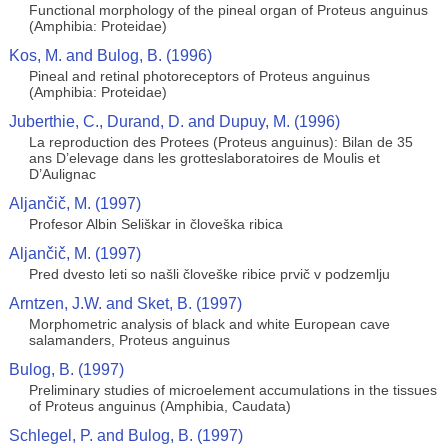
Functional morphology of the pineal organ of Proteus anguinus
(Amphibia: Proteidae)
Kos, M. and Bulog, B. (1996)
Pineal and retinal photoreceptors of Proteus anguinus
(Amphibia: Proteidae)
Juberthie, C., Durand, D. and Dupuy, M. (1996)
La reproduction des Protees (Proteus anguinus): Bilan de 35
ans D’elevage dans les grotteslaboratoires de Moulis et
D’Aulignac
Aljančič, M. (1997)
Profesor Albin Seliškar in človeška ribica
Aljančič, M. (1997)
Pred dvesto leti so našli človeške ribice prvič v podzemlju
Arntzen, J.W. and Sket, B. (1997)
Morphometric analysis of black and white European cave
salamanders, Proteus anguinus
Bulog, B. (1997)
Preliminary studies of microelement accumulations in the tissues
of Proteus anguinus (Amphibia, Caudata)
Schlegel, P. and Bulog, B. (1997)