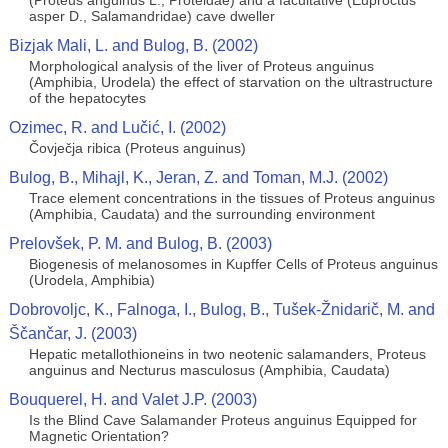
(Proteus anguinus L., Proteidae) and a facultative (Euproctus
asper D., Salamandridae) cave dweller
Bizjak Mali, L. and Bulog, B. (2002)
Morphological analysis of the liver of Proteus anguinus
(Amphibia, Urodela) the effect of starvation on the ultrastructure
of the hepatocytes
Ozimec, R. and Lučić, I. (2002)
Čovječja ribica (Proteus anguinus)
Bulog, B., Mihajl, K., Jeran, Z. and Toman, M.J. (2002)
Trace element concentrations in the tissues of Proteus anguinus
(Amphibia, Caudata) and the surrounding environment
Prelovšek, P. M. and Bulog, B. (2003)
Biogenesis of melanosomes in Kupffer Cells of Proteus anguinus
(Urodela, Amphibia)
Dobrovoljc, K., Falnoga, I., Bulog, B., Tušek-Žnidarič, M. and
Ščančar, J. (2003)
Hepatic metallothioneins in two neotenic salamanders, Proteus
anguinus and Necturus masculosus (Amphibia, Caudata)
Bouquerel, H. and Valet J.P. (2003)
Is the Blind Cave Salamander Proteus anguinus Equipped for
Magnetic Orientation?