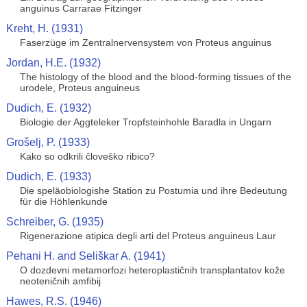
anguinus Carrarae Fitzinger
Kreht, H. (1931)
Faserzüge im Zentralnervensystem von Proteus anguinus
Jordan, H.E. (1932)
The histology of the blood and the blood-forming tissues of the
urodele, Proteus anguineus
Dudich, E. (1932)
Biologie der Aggteleker Tropfsteinhohle Baradla in Ungarn
Grošelj, P. (1933)
Kako so odkrili človeško ribico?
Dudich, E. (1933)
Die speläobiologishe Station zu Postumia und ihre Bedeutung
für die Höhlenkunde
Schreiber, G. (1935)
Rigenerazione atipica degli arti del Proteus anguineus Laur
Pehani H. and Seliškar A. (1941)
O dozdevni metamorfozi heteroplastičnih transplantatov kože
neoteničnih amfibij
Hawes, R.S. (1946)