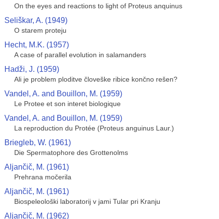
On the eyes and reactions to light of Proteus anquinus
Seliškar, A. (1949)
O starem proteju
Hecht, M.K. (1957)
A case of parallel evolution in salamanders
Hadži, J. (1959)
Ali je problem ploditve človeške ribice končno rešen?
Vandel, A. and Bouillon, M. (1959)
Le Protee et son interet biologique
Vandel, A. and Bouillon, M. (1959)
La reproduction du Protée (Proteus anguinus Laur.)
Briegleb, W. (1961)
Die Spermatophore des Grottenolms
Aljančič, M. (1961)
Prehrana močerila
Aljančič, M. (1961)
Biospeleološki laboratorij v jami Tular pri Kranju
Aljančič, M. (1962)