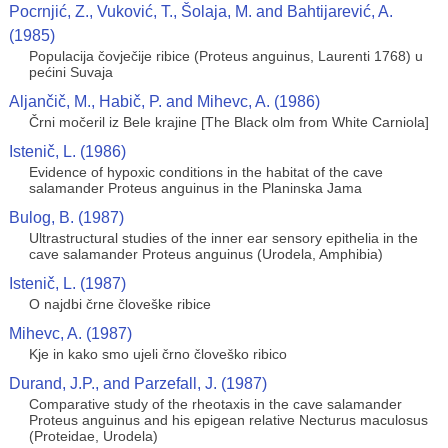
Pocrnjić, Z., Vuković, T., Šolaja, M. and Bahtijarević, A.
(1985)
Populacija čovječije ribice (Proteus anguinus, Laurenti 1768) u
pećini Suvaja
Aljančič, M., Habič, P. and Mihevc, A. (1986)
Črni močeril iz Bele krajine [The Black olm from White Carniola]
Istenič, L. (1986)
Evidence of hypoxic conditions in the habitat of the cave
salamander Proteus anguinus in the Planinska Jama
Bulog, B. (1987)
Ultrastructural studies of the inner ear sensory epithelia in the
cave salamander Proteus anguinus (Urodela, Amphibia)
Istenič, L. (1987)
O najdbi črne človeške ribice
Mihevc, A. (1987)
Kje in kako smo ujeli črno človeško ribico
Durand, J.P., and Parzefall, J. (1987)
Comparative study of the rheotaxis in the cave salamander
Proteus anguinus and his epigean relative Necturus maculosus
(Proteidae, Urodela)