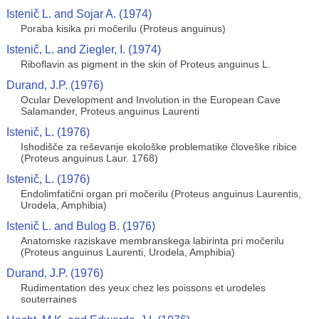
Istenič L. and Sojar A. (1974)
Poraba kisika pri močerilu (Proteus anguinus)
Istenič, L. and Ziegler, I. (1974)
Riboflavin as pigment in the skin of Proteus anguinus L.
Durand, J.P. (1976)
Ocular Development and Involution in the European Cave
Salamander, Proteus anguinus Laurenti
Istenič, L. (1976)
Ishodišče za reševanje ekološke problematike človeške ribice
(Proteus anguinus Laur. 1768)
Istenič, L. (1976)
Endolimfatični organ pri močerilu (Proteus anguinus Laurentis,
Urodela, Amphibia)
Istenič L. and Bulog B. (1976)
Anatomske raziskave membranskega labirinta pri močerilu
(Proteus anguinus Laurenti, Urodela, Amphibia)
Durand, J.P. (1976)
Rudimentation des yeux chez les poissons et urodeles
souterraines