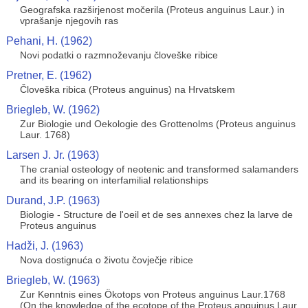
Geografska razširjenost močerila (Proteus anguinus Laur.) in
vprašanje njegovih ras
Pehani, H. (1962)
Novi podatki o razmnoževanju človeške ribice
Pretner, E. (1962)
Človeška ribica (Proteus anguinus) na Hrvatskem
Briegleb, W. (1962)
Zur Biologie und Oekologie des Grottenolms (Proteus anguinus
Laur. 1768)
Larsen J. Jr. (1963)
The cranial osteology of neotenic and transformed salamanders
and its bearing on interfamilial relationships
Durand, J.P. (1963)
Biologie - Structure de l'oeil et de ses annexes chez la larve de
Proteus anguinus
Hadži, J. (1963)
Nova dostignuća o životu čovječje ribice
Briegleb, W. (1963)
Zur Kenntnis eines Ökotops von Proteus anguinus Laur.1768
(On the knowledge of the ecotope of the Proteus anguinus Laur.