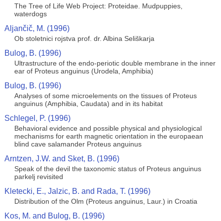
The Tree of Life Web Project: Proteidae. Mudpuppies,
waterdogs
Aljančič, M. (1996)
Ob stoletnici rojstva prof. dr. Albina Seliškarja
Bulog, B. (1996)
Ultrastructure of the endo-periotic double membrane in the inner
ear of Proteus anguinus (Urodela, Amphibia)
Bulog, B. (1996)
Analyses of some microelements on the tissues of Proteus
anguinus (Amphibia, Caudata) and in its habitat
Schlegel, P. (1996)
Behavioral evidence and possible physical and physiological
mechanisms for earth magnetic orientation in the europaean
blind cave salamander Proteus anguinus
Arntzen, J.W. and Sket, B. (1996)
Speak of the devil the taxonomic status of Proteus anguinus
parkelj revisited
Kletecki, E., Jalzic, B. and Rada, T. (1996)
Distribution of the Olm (Proteus anguinus, Laur.) in Croatia
Kos, M. and Bulog, B. (1996)