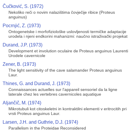
Čučković, S. (1972)
Nekoliko reči o novim nalazištima čovječije ribice (Proteus
anguinus)
Pocrnjić, Z. (1973)
Ontogenetske i morfofiziološke uslovljenosti termičke adaptacije
urodela i njeni endkorini mahanizmi: naučno istraživački projekat
Durand, J.P. (1973)
Development et involution oculaire de Proteus anguinus Laurenti
Urodele cavernicole
Zener, B. (1973)
The light sensitivity of the cave salamander Proteus anguinus
Laur.
Thines, G. and Durand, J. (1973)
Connaissances actuelles sur l'appareil sensoriel da la ligne
laterale chez les vertebres cavernicoles aquatique
Aljančič, M. (1974)
Mikrotubuli kot citoskeletni in kontraktilni elementi v eritrocitih pri
vrsti Proteus anguinus Laur.
Larsen, J.H. and Guthrie, D.J. (1974)
Parallelism in the Proteidae Reconsidered