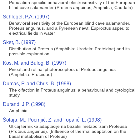
Population-specific behavioral electrosensitivity of the European
blind cave salamander (Proteus anguinus, Amphibia, Caudata)
Schlegel, P.A. (1997)
Behavioral sensitivity of the European blind cave salamander,
Proteus anguinus, and a Pyrenean newt, Euproctus asper, to
electrical fields in water
Sket, B. (1997)
Distribution of Proteus (Amphibia: Urodela: Proteidae) and its
possible explanation
Kos, M. and Bulog, B. (1997)
Pineal and retinal photoreceptors of Proteus anguinus
(Amphibia: Proteidae)
Dumas, P. and Chris, B. (1998)
The olfaction in Proteus anguinus: a behavioural and cytological
study
Durand, J.P. (1998)
Amphibia
Šolaja, M., Pocrnjić, Z. and Topalić, L. (1998)
Uticaj termičke adaptacije na bazalni metabolizam Proteusa
(Proteus anguinus). (Influence of thermal adaptation on the
basal metabolism of Proteus)