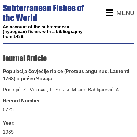
Subterranean Fishes of
MENU
the World
An account of the subterranean
(hypogean) fishes with a bibliography
from 1436.
Journal Article
Populacija čovječije ribice (Proteus anguinus, Laurenti
1768) u pećini Suvaja
Pocrnjić, Z., Vuković, T., Šolaja, M. and Bahtijarević, A.
Record Number:
6725
Year:
1985