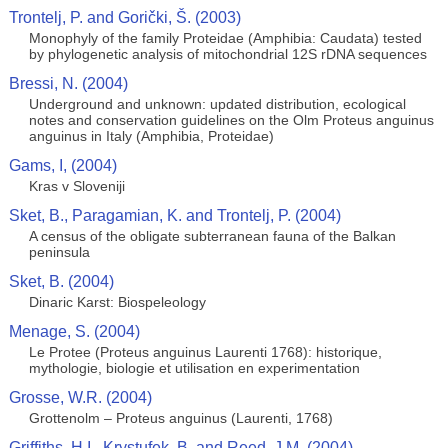
Trontelj, P. and Gorički, Š. (2003)
Monophyly of the family Proteidae (Amphibia: Caudata) tested
by phylogenetic analysis of mitochondrial 12S rDNA sequences
Bressi, N. (2004)
Underground and unknown: updated distribution, ecological
notes and conservation guidelines on the Olm Proteus anguinus
anguinus in Italy (Amphibia, Proteidae)
Gams, I, (2004)
Kras v Sloveniji
Sket, B., Paragamian, K. and Trontelj, P. (2004)
A census of the obligate subterranean fauna of the Balkan
peninsula
Sket, B. (2004)
Dinaric Karst: Biospeleology
Menage, S. (2004)
Le Protee (Proteus anguinus Laurenti 1768): historique,
mythologie, biologie et utilisation en experimentation
Grosse, W.R. (2004)
Grottenolm – Proteus anguinus (Laurenti, 1768)
Griffiths, H.I., Krystufek, B. and Reed, J.M. (2004)