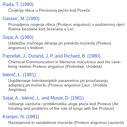
Rada, T. (1980)
Čovječja ribica u Pincinovoj pećini kod Poreča
Garasic, M. (1980)
Pronadjena covjecja ribica (Proteus anguinus) u podzemnoj rijeci
Rokine bezdane kod Jezerana u Lici
Sojar, A. (1980)
Udeležba zračnega dihanja pri preskrbi močerila (Proteus
anguinus) s kisikom
Parzefall, J., Durand, J. P. and Richard, B. (1980)
Chemical Communication in Necturus maculosus and his cave-
living relative Proteus anguinus (Proteidae, Urodela)
Istenič, L. (1981)
Uopštevanje hidrokemijskih parametrov pri proučavanju
adaptacij pri močerilu (Proteus anguinus Laur.: Urodela.
Amphibia)
Sojar, A., Istenič, L. and Musar, D. (1981)
Udisanje vazduha i problematika uloge pluća kod Proteus (Air
Inhaling and problems of the role of lungs with the Proteus)
Kranjec, N. (1981)
Razsirjenost in variabilnost mocerila (Proteus anguinus Laurenti)