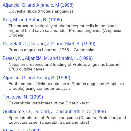
Aljancic, G. and Aljancic. M (1998)
Cloveska ribica (Proteus anguinus)
Kos, M. and Bulog, B. (1998)
The structural variability of photoreceptor cells in the pineal
organ of blind cave salamander, Proteus anguinus (Amphibia,
Urodela)
Parzefall, J., Durand, J.P. and Sket, B. (1999)
Proteus anguinus Laurenti, 1768 – Grottenolm
Bressi, N., Aljančič, M. and Lapini, L. (1999)
Notes on presence and feeding of Proteus anguinus Laurenti,
1768 outside caves
Aljancic, G. and Bulog, B. (1999)
Earth magnetic field orientation in Proteus anguinus (Amphibia:
Urodela) using computer analysis
Tvrtkovic, N. (1999)
Cavernicole vertebrates of the Dinaric karst
Guillaume, O., Durand, J. and Juberthie, C. (1999)
Spermatophores of Proteus anguinus (Caudata, Proteidae) and
Euproctus asper (Caudata, Salamandridae)
Shaw, T. R. (1999)