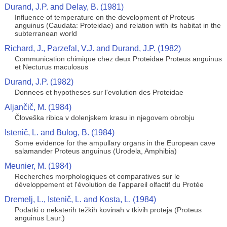
Durand, J.P. and Delay, B. (1981)
Influence of temperature on the development of Proteus
anguinus (Caudata: Proteidae) and relation with its habitat in the
subterranean world
Richard, J., Parzefal, V.J. and Durand, J.P. (1982)
Communication chimique chez deux Proteidae Proteus anguinus
et Necturus maculosus
Durand, J.P. (1982)
Donnees et hypotheses sur l'evolution des Proteidae
Aljančič, M. (1984)
Človeška ribica v dolenjskem krasu in njegovem obrobju
Istenič, L. and Bulog, B. (1984)
Some evidence for the ampullary organs in the European cave
salamander Proteus anguinus (Urodela, Amphibia)
Meunier, M. (1984)
Recherches morphologiques et comparatives sur le
développement et l'évolution de l'appareil olfactif du Protée
Dremelj, L., Istenič, L. and Kosta, L. (1984)
Podatki o nekaterih težkih kovinah v tkivih proteja (Proteus
anguinus Laur.)