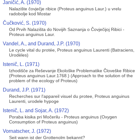
Janičić, A. (1970)
Nalazište čovječje ribice (Proteus anguinus Laur.) u vrelu
radobolje kod Mostar
Čučković, S. (1970)
Od Prvih Nalazišta do Novijih Saznanja o Čovječijoj Ribici -
Proteus anguinus Laur.
Vandel, A., and Durand, J.P. (1970)
Le cycle vital du protée, Proteus anguinus Laurenti (Batraciens,
Urodèles)
Istenič, L. (1971)
Izhodišče za Reševanje Ekološke Problematike Človeške Ribice
(Proteus anguinus Laur.1768.) (Approach to the solution of the
problem of the ecology of Proteus)
Durand, J.P. (1971)
Recherches sur l'appareil visuel du protee, Proteus anguinus
Laurenti, urodele hypoge
Istenič, L. and Sojar, A. (1972)
Poraba kisika pri Močerilu - Proteus anguinus (Oxygen
Consumption of Proteus anguinus)
Vornatscher, J. (1972)
Seit wann ist der Grottenolm bekannt?