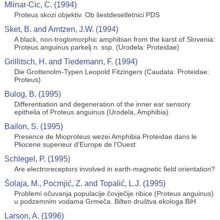
Mlinar-Cic, C. (1994)
Proteus skozi objektiv. Ob šestdesetletnici PDS
Sket, B. and Arntzen, J.W. (1994)
A black, non-troglomorphic amphibian from the karst of Slovenia:
Proteus anguinus parkelj n. ssp. (Urodela: Proteidae)
Grillitsch, H. and Tiedemann, F. (1994)
Die Grottenolm-Typen Leopold Fitzingers (Caudata: Proteidae:
Proteus)
Bulog, B. (1995)
Differentiation and degeneration of the inner ear sensory
epithelia of Proteus anguinus (Urodela, Amphibia).
Bailon, S. (1995)
Presence de Mioproteus wezei Amphibia Proteidae dans le
Pliocene superieur d'Europe de l'Ouest
Schlegel, P. (1995)
Are electroreceptors involved in earth-magnetic field orientation?
Šolaja, M., Pocrnjić, Z. and Topalić, L.J. (1995)
Problemi očuvanja populacije čovječije ribice (Proteus anguinus)
u podzemnim vodama Grmeča. Bilten društva ekologa BiH
Larson, A. (1996)