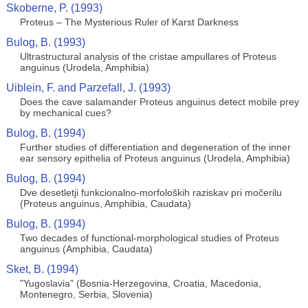
Skoberne, P. (1993)
Proteus – The Mysterious Ruler of Karst Darkness
Bulog, B. (1993)
Ultrastructural analysis of the cristae ampullares of Proteus
anguinus (Urodela, Amphibia)
Uiblein, F. and Parzefall, J. (1993)
Does the cave salamander Proteus anguinus detect mobile prey
by mechanical cues?
Bulog, B. (1994)
Further studies of differentiation and degeneration of the inner
ear sensory epithelia of Proteus anguinus (Urodela, Amphibia)
Bulog, B. (1994)
Dve desetletji funkcionalno-morfoloških raziskav pri močerilu
(Proteus anguinus, Amphibia, Caudata)
Bulog, B. (1994)
Two decades of functional-morphological studies of Proteus
anguinus (Amphibia, Caudata)
Sket, B. (1994)
"Yugoslavia" (Bosnia-Herzegovina, Croatia, Macedonia,
Montenegro, Serbia, Slovenia)