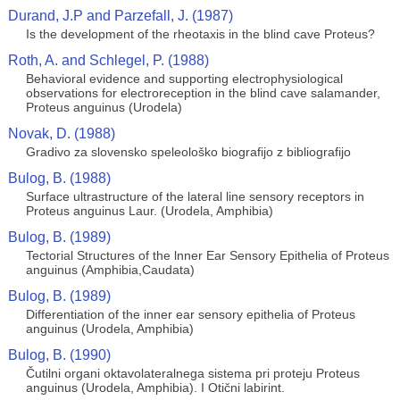
Durand, J.P and Parzefall, J. (1987)
Is the development of the rheotaxis in the blind cave Proteus?
Roth, A. and Schlegel, P. (1988)
Behavioral evidence and supporting electrophysiological
observations for electroreception in the blind cave salamander,
Proteus anguinus (Urodela)
Novak, D. (1988)
Gradivo za slovensko speleološko biografijo z bibliografijo
Bulog, B. (1988)
Surface ultrastructure of the lateral line sensory receptors in
Proteus anguinus Laur. (Urodela, Amphibia)
Bulog, B. (1989)
Tectorial Structures of the lnner Ear Sensory Epithelia of Proteus
anguinus (Amphibia,Caudata)
Bulog, B. (1989)
Differentiation of the inner ear sensory epithelia of Proteus
anguinus (Urodela, Amphibia)
Bulog, B. (1990)
Čutilni organi oktavolateralnega sistema pri proteju Proteus
anguinus (Urodela, Amphibia). I Otični labirint.