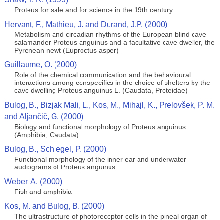
Proteus for sale and for science in the 19th century
Hervant, F., Mathieu, J. and Durand, J.P. (2000)
Metabolism and circadian rhythms of the European blind cave
salamander Proteus anguinus and a facultative cave dweller, the
Pyrenean newt (Euproctus asper)
Guillaume, O. (2000)
Role of the chemical communication and the behavioural
interactions among conspecifics in the choice of shelters by the
cave dwelling Proteus anguinus L. (Caudata, Proteidae)
Bulog, B., Bizjak Mali, L., Kos, M., Mihajl, K., Prelovšek, P. M.
and Aljančič, G. (2000)
Biology and functional morphology of Proteus anguinus
(Amphibia, Caudata)
Bulog, B., Schlegel, P. (2000)
Functional morphology of the inner ear and underwater
audiograms of Proteus anguinus
Weber, A. (2000)
Fish and amphibia
Kos, M. and Bulog, B. (2000)
The ultrastructure of photoreceptor cells in the pineal organ of