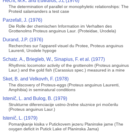
Hecht, M.K. and Edwards, J.L (1976)
The determination of parallel or monophyletic relationships: The
Proteid salamanders a test case
Parzefall, J. (1976)
Die Rolle der chemischen Information im Verhalten des
Grottenolms Proteus anguinus Laur. (Proteidae, Urodela)
Durand, J.P. (1976)
Recherches sur l'appareil visuel du Protee, Proteus anguinus
Laurenti, Urodele hypoge
Schatz. A., Briegleb, W., Sinapius, F. et al. (1977)
Rhythmic locomotor activity of the grottenolm (Proteus anguinus
Laur.) and the gold fish (Carassius spec.) measured in a mine
Sket, B. and Velkovrh, F. (1978)
The discovery of Proteus-eggs (Proteus anguinus Laurenti,
Amphibia) in seminatural conditions
Istenič, L. and Bulog, B. (1979)
Strukturne diferenciacije ustno-žrelne sluznice pri močerilu
(Proteus anguinus Laur.)
Istenič, L. (1979)
Pomanjkanje kisika v Putickovem jezeru Planinske jame (The
oxygen deficit in Putick Lake of Planinska Jama)