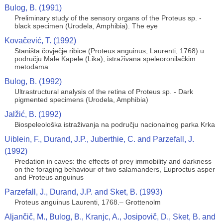
Bulog, B. (1991)
Preliminary study of the sensory organs of the Proteus sp. -
black specimen (Urodela, Amphibia). The eye
Kovačević, T. (1992)
Staništa čovječje ribice (Proteus anguinus, Laurenti, 1768) u
području Male Kapele (Lika), istraživana speleoronilačkim
metodama
Bulog, B. (1992)
Ultrastructural analysis of the retina of Proteus sp. - Dark
pigmented specimens (Urodela, Amphibia)
Jalžić, B. (1992)
Biospeleološka istraživanja na području nacionalnog parka Krka
Uiblein, F., Durand, J.P., Juberthie, C. and Parzefall, J.
(1992)
Predation in caves: the effects of prey immobility and darkness
on the foraging behaviour of two salamanders, Euproctus asper
and Proteus anguinus
Parzefall, J., Durand, J.P. and Sket, B. (1993)
Proteus anguinus Laurenti, 1768.– Grottenolm
Aljančič, M., Bulog, B., Kranjc, A., Josipovič, D., Sket, B. and