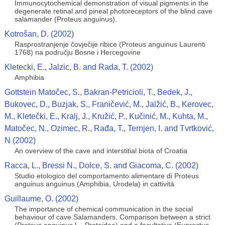
Immunocytochemical demonstration of visual pigments in the
degenerate retinal and pineal photoreceptors of the blind cave
salamander (Proteus anguinus).
Kotrošan, D. (2002)
Rasprostranjenje čovječije ribice (Proteus anguinus Laurenti
1768) na području Bosne i Hercegovine
Kletecki, E., Jalzic, B. and Rada, T. (2002)
Amphibia
Gottstein Matočec, S., Bakran-Petricioli, T., Bedek, J.,
Bukovec, D., Buzjak, S., Franičević, M., Jalžić, B., Kerovec,
M., Kletečki, E., Kralj, J., Kružić, P., Kučinić, M., Kuhta, M.,
Matočec, N., Ozimec, R., Rađa, T., Ternjen, I. and Tvrtković,
N (2002)
An overview of the cave and interstitial biota of Croatia
Racca, L., Bressi N., Dolce, S. and Giacoma, C. (2002)
Studio etologico del comportamento alimentare di Proteus
anguinus anguinus (Amphibia, Urodela) in cattività
Guillaume, O. (2002)
The importance of chemical communication in the social
behaviour of cave Salamanders. Comparison between a strict