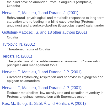
the blind cave salamander, Proteus anguinus (Amphibia,
Urodela)
Hervant, F., Mathieu, J. and Durand, J. (2001)
Behavioural, physiological and metabolic responses to long-term
starvation and refeeding in a blind cave-dwelling (Proteus
anguinus) and a surface-dwelling (Euproctus asper) salamander
Gottstein-Matocec , S. and 18 other authors (2001)
Croatia
Tvrtkovic, N. (2001)
Threatened fauna of Croatia
Tercafs, R. (2001)
The protection of the subterranean environment: Conservation
principles and management tools
Hervant, F., Mathieu, J. and Durand, J.P. (2001)
Circadian rhythmicity, respiration and behavior In hypogean and
epigean salamanders
Hervant, F., Mathieu, J. and Durand, J.P. (2001)
Reducer metabolism, low activity rate and circadian rhytmicity in
Proteus anguinus, comparison with Euproctus asper
Kos, M., Bulog, B., Szél, Á. and Röhlich, P. (2001)