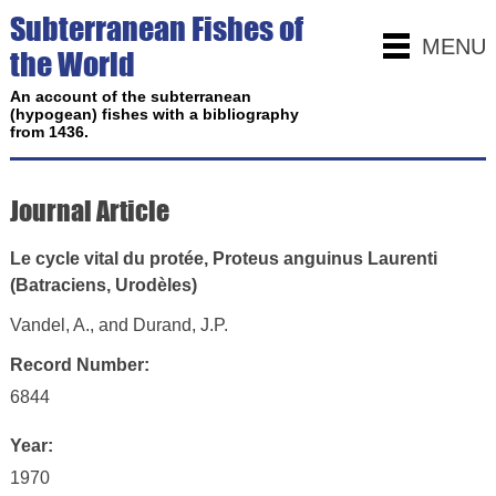
Subterranean Fishes of
MENU
the World
An account of the subterranean
(hypogean) fishes with a bibliography
from 1436.
Journal Article
Le cycle vital du protée, Proteus anguinus Laurenti
(Batraciens, Urodèles)
Vandel, A., and Durand, J.P.
Record Number:
6844
Year:
1970