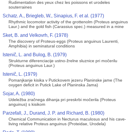
Rudimentation des yeux chez les poissons et urodeles
souterraines
Schatz. A., Briegleb, W., Sinapius, F. et al. (1977)
Rhythmic locomotor activity of the grottenolm (Proteus anguinus
Laur.) and the gold fish (Carassius spec.) measured in a mine
Sket, B. and Velkovrh, F. (1978)
The discovery of Proteus-eggs (Proteus anguinus Laurenti,
Amphibia) in seminatural conditions
Istenič, L. and Bulog, B. (1979)
Strukturne diferenciacije ustno-žrelne sluznice pri močerilu
(Proteus anguinus Laur.)
Istenič, L. (1979)
Pomanjkanje kisika v Putickovem jezeru Planinske jame (The
oxygen deficit in Putick Lake of Planinska Jama)
Sojar, A. (1980)
Udeležba zračnega dihanja pri preskrbi močerila (Proteus
anguinus) s kisikom
Parzefall, J., Durand, J. P. and Richard, B. (1980)
Chemical Communication in Necturus maculosus and his cave-
living relative Proteus anguinus (Proteidae, Urodela)