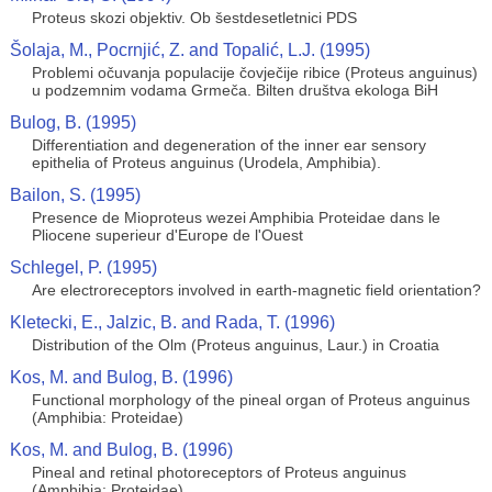
Proteus skozi objektiv. Ob šestdesetletnici PDS
Šolaja, M., Pocrnjić, Z. and Topalić, L.J. (1995)
Problemi očuvanja populacije čovječije ribice (Proteus anguinus)
u podzemnim vodama Grmeča. Bilten društva ekologa BiH
Bulog, B. (1995)
Differentiation and degeneration of the inner ear sensory
epithelia of Proteus anguinus (Urodela, Amphibia).
Bailon, S. (1995)
Presence de Mioproteus wezei Amphibia Proteidae dans le
Pliocene superieur d'Europe de l'Ouest
Schlegel, P. (1995)
Are electroreceptors involved in earth-magnetic field orientation?
Kletecki, E., Jalzic, B. and Rada, T. (1996)
Distribution of the Olm (Proteus anguinus, Laur.) in Croatia
Kos, M. and Bulog, B. (1996)
Functional morphology of the pineal organ of Proteus anguinus
(Amphibia: Proteidae)
Kos, M. and Bulog, B. (1996)
Pineal and retinal photoreceptors of Proteus anguinus
(Amphibia: Proteidae)