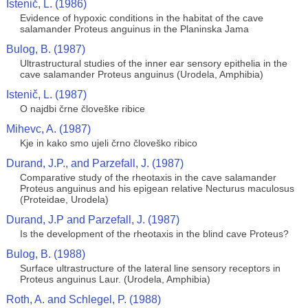
Istenič, L. (1986)
Evidence of hypoxic conditions in the habitat of the cave
salamander Proteus anguinus in the Planinska Jama
Bulog, B. (1987)
Ultrastructural studies of the inner ear sensory epithelia in the
cave salamander Proteus anguinus (Urodela, Amphibia)
Istenič, L. (1987)
O najdbi črne človeške ribice
Mihevc, A. (1987)
Kje in kako smo ujeli črno človeško ribico
Durand, J.P., and Parzefall, J. (1987)
Comparative study of the rheotaxis in the cave salamander
Proteus anguinus and his epigean relative Necturus maculosus
(Proteidae, Urodela)
Durand, J.P and Parzefall, J. (1987)
Is the development of the rheotaxis in the blind cave Proteus?
Bulog, B. (1988)
Surface ultrastructure of the lateral line sensory receptors in
Proteus anguinus Laur. (Urodela, Amphibia)
Roth, A. and Schlegel, P. (1988)