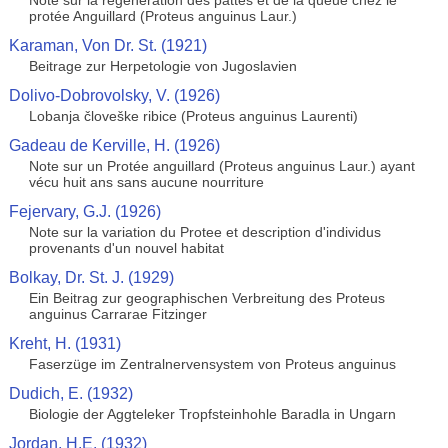
Note sur la régénération des pattes et de la queue chez le
protée Anguillard (Proteus anguinus Laur.)
Karaman, Von Dr. St. (1921)
Beitrage zur Herpetologie von Jugoslavien
Dolivo-Dobrovolsky, V. (1926)
Lobanja človeške ribice (Proteus anguinus Laurenti)
Gadeau de Kerville, H. (1926)
Note sur un Protée anguillard (Proteus anguinus Laur.) ayant
vécu huit ans sans aucune nourriture
Fejervary, G.J. (1926)
Note sur la variation du Protee et description d'individus
provenants d'un nouvel habitat
Bolkay, Dr. St. J. (1929)
Ein Beitrag zur geographischen Verbreitung des Proteus
anguinus Carrarae Fitzinger
Kreht, H. (1931)
Faserzüge im Zentralnervensystem von Proteus anguinus
Dudich, E. (1932)
Biologie der Aggteleker Tropfsteinhohle Baradla in Ungarn
Jordan, H.E. (1932)