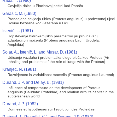
Rada, T. (1980)
Čovječja ribica u Pincinovoj pećini kod Poreča
Garasic, M. (1980)
Pronadjena covjecja ribica (Proteus anguinus) u podzemnoj rijeci
Rokine bezdane kod Jezerana u Lici
Istenič, L. (1981)
Uopštevanje hidrokemijskih parametrov pri proučavanju
adaptacij pri močerilu (Proteus anguinus Laur.: Urodela.
Amphibia)
Sojar, A., Istenič, L. and Musar, D. (1981)
Udisanje vazduha i problematika uloge pluća kod Proteus (Air
Inhaling and problems of the role of lungs with the Proteus)
Kranjec, N. (1981)
Razsirjenost in variabilnost mocerila (Proteus anguinus Laurenti)
Durand, J.P. and Delay, B. (1981)
Influence of temperature on the development of Proteus
anguinus (Caudata: Proteidae) and relation with its habitat in the
subterranean world
Durand, J.P. (1982)
Donnees et hypotheses sur l'evolution des Proteidae
Richard, J., Parzefal, V.J. and Durand, J.P. (1982)