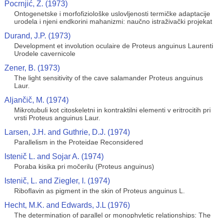
Pocrnjić, Z. (1973)
Ontogenetske i morfofiziološke uslovljenosti termičke adaptacije
urodela i njeni endkorini mahanizmi: naučno istraživački projekat
Durand, J.P. (1973)
Development et involution oculaire de Proteus anguinus Laurenti
Urodele cavernicole
Zener, B. (1973)
The light sensitivity of the cave salamander Proteus anguinus
Laur.
Aljančič, M. (1974)
Mikrotubuli kot citoskeletni in kontraktilni elementi v eritrocitih pri
vrsti Proteus anguinus Laur.
Larsen, J.H. and Guthrie, D.J. (1974)
Parallelism in the Proteidae Reconsidered
Istenič L. and Sojar A. (1974)
Poraba kisika pri močerilu (Proteus anguinus)
Istenič, L. and Ziegler, I. (1974)
Riboflavin as pigment in the skin of Proteus anguinus L.
Hecht, M.K. and Edwards, J.L (1976)
The determination of parallel or monophyletic relationships: The