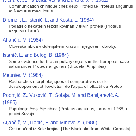
Communication chimique chez deux Proteidae Proteus anguinus
et Necturus maculosus
Dremelj, L., Istenič, L. and Kosta, L. (1984)
Podatki o nekaterih težkih kovinah v tkivih proteja (Proteus
anguinus Laur.)
Aljančič, M. (1984)
Človeška ribica v dolenjskem krasu in njegovem obrobju
Istenič, L. and Bulog, B. (1984)
Some evidence for the ampullary organs in the European cave
salamander Proteus anguinus (Urodela, Amphibia)
Meunier, M. (1984)
Recherches morphologiques et comparatives sur le
développement et l'évolution de l'appareil olfactif du Protée
Pocrnjić, Z., Vuković, T., Šolaja, M. and Bahtijarević, A.
(1985)
Populacija čovječije ribice (Proteus anguinus, Laurenti 1768) u
pećini Suvaja
Aljančič, M., Habič, P. and Mihevc, A. (1986)
Črni močeril iz Bele krajine [The Black olm from White Carniola]