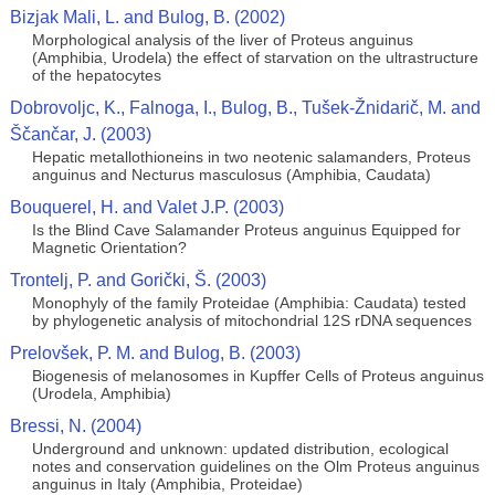
Bizjak Mali, L. and Bulog, B. (2002)
Morphological analysis of the liver of Proteus anguinus
(Amphibia, Urodela) the effect of starvation on the ultrastructure
of the hepatocytes
Dobrovoljc, K., Falnoga, I., Bulog, B., Tušek-Žnidarič, M. and
Ščančar, J. (2003)
Hepatic metallothioneins in two neotenic salamanders, Proteus
anguinus and Necturus masculosus (Amphibia, Caudata)
Bouquerel, H. and Valet J.P. (2003)
Is the Blind Cave Salamander Proteus anguinus Equipped for
Magnetic Orientation?
Trontelj, P. and Gorički, Š. (2003)
Monophyly of the family Proteidae (Amphibia: Caudata) tested
by phylogenetic analysis of mitochondrial 12S rDNA sequences
Prelovšek, P. M. and Bulog, B. (2003)
Biogenesis of melanosomes in Kupffer Cells of Proteus anguinus
(Urodela, Amphibia)
Bressi, N. (2004)
Underground and unknown: updated distribution, ecological
notes and conservation guidelines on the Olm Proteus anguinus
anguinus in Italy (Amphibia, Proteidae)