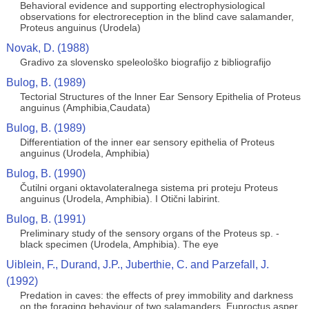
Behavioral evidence and supporting electrophysiological
observations for electroreception in the blind cave salamander,
Proteus anguinus (Urodela)
Novak, D. (1988)
Gradivo za slovensko speleološko biografijo z bibliografijo
Bulog, B. (1989)
Tectorial Structures of the lnner Ear Sensory Epithelia of Proteus
anguinus (Amphibia,Caudata)
Bulog, B. (1989)
Differentiation of the inner ear sensory epithelia of Proteus
anguinus (Urodela, Amphibia)
Bulog, B. (1990)
Čutilni organi oktavolateralnega sistema pri proteju Proteus
anguinus (Urodela, Amphibia). I Otični labirint.
Bulog, B. (1991)
Preliminary study of the sensory organs of the Proteus sp. -
black specimen (Urodela, Amphibia). The eye
Uiblein, F., Durand, J.P., Juberthie, C. and Parzefall, J.
(1992)
Predation in caves: the effects of prey immobility and darkness
on the foraging behaviour of two salamanders, Euproctus asper