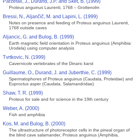
Parzefall, J., Durand, J.P. and Sket, B. (1999)
Proteus anguinus Laurenti, 1768 – Grottenolm
Bressi, N., Aljančič, M. and Lapini, L. (1999)
Notes on presence and feeding of Proteus anguinus Laurenti,
1768 outside caves
Aljancic, G. and Bulog, B. (1999)
Earth magnetic field orientation in Proteus anguinus (Amphibia:
Urodela) using computer analysis
Tvrtkovic, N. (1999)
Cavernicole vertebrates of the Dinaric karst
Guillaume, O., Durand, J. and Juberthie, C. (1999)
Spermatophores of Proteus anguinus (Caudata, Proteidae) and
Euproctus asper (Caudata, Salamandridae)
Shaw, T. R. (1999)
Proteus for sale and for science in the 19th century
Weber, A. (2000)
Fish and amphibia
Kos, M. and Bulog, B. (2000)
The ultrastructure of photoreceptor cells in the pineal organ of
the blind cave salamander, Proteus anguinus (Amphibia,