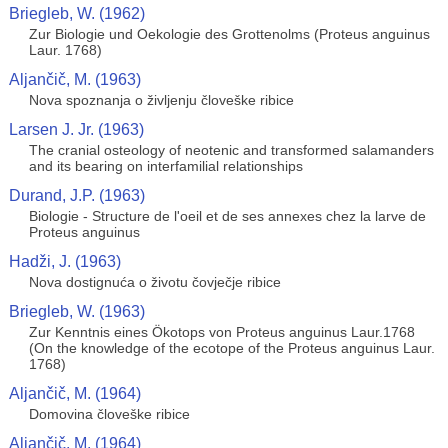
Briegleb, W. (1962)
Zur Biologie und Oekologie des Grottenolms (Proteus anguinus
Laur. 1768)
Aljančič, M. (1963)
Nova spoznanja o življenju človeške ribice
Larsen J. Jr. (1963)
The cranial osteology of neotenic and transformed salamanders
and its bearing on interfamilial relationships
Durand, J.P. (1963)
Biologie - Structure de l'oeil et de ses annexes chez la larve de
Proteus anguinus
Hadži, J. (1963)
Nova dostignuća o životu čovječje ribice
Briegleb, W. (1963)
Zur Kenntnis eines Ökotops von Proteus anguinus Laur.1768
(On the knowledge of the ecotope of the Proteus anguinus Laur.
1768)
Aljančič, M. (1964)
Domovina človeške ribice
Aljančič, M. (1964)