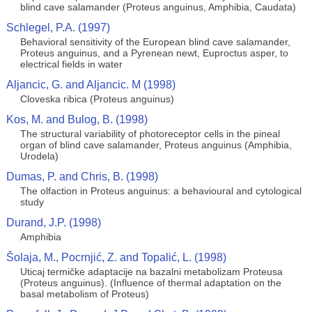
blind cave salamander (Proteus anguinus, Amphibia, Caudata)
Schlegel, P.A. (1997)
Behavioral sensitivity of the European blind cave salamander,
Proteus anguinus, and a Pyrenean newt, Euproctus asper, to
electrical fields in water
Aljancic, G. and Aljancic. M (1998)
Cloveska ribica (Proteus anguinus)
Kos, M. and Bulog, B. (1998)
The structural variability of photoreceptor cells in the pineal
organ of blind cave salamander, Proteus anguinus (Amphibia,
Urodela)
Dumas, P. and Chris, B. (1998)
The olfaction in Proteus anguinus: a behavioural and cytological
study
Durand, J.P. (1998)
Amphibia
Šolaja, M., Pocrnjić, Z. and Topalić, L. (1998)
Uticaj termičke adaptacije na bazalni metabolizam Proteusa
(Proteus anguinus). (Influence of thermal adaptation on the
basal metabolism of Proteus)