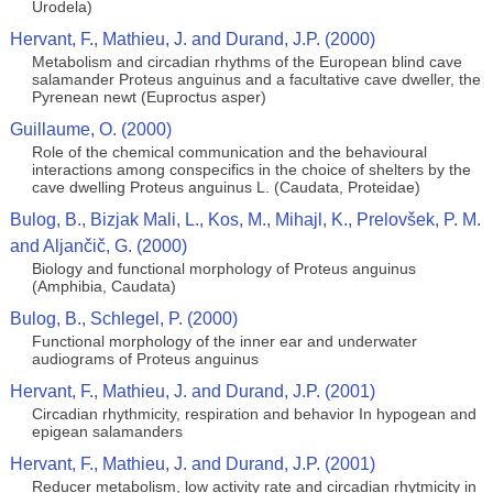
Urodela)
Hervant, F., Mathieu, J. and Durand, J.P. (2000)
Metabolism and circadian rhythms of the European blind cave
salamander Proteus anguinus and a facultative cave dweller, the
Pyrenean newt (Euproctus asper)
Guillaume, O. (2000)
Role of the chemical communication and the behavioural
interactions among conspecifics in the choice of shelters by the
cave dwelling Proteus anguinus L. (Caudata, Proteidae)
Bulog, B., Bizjak Mali, L., Kos, M., Mihajl, K., Prelovšek, P. M.
and Aljančič, G. (2000)
Biology and functional morphology of Proteus anguinus
(Amphibia, Caudata)
Bulog, B., Schlegel, P. (2000)
Functional morphology of the inner ear and underwater
audiograms of Proteus anguinus
Hervant, F., Mathieu, J. and Durand, J.P. (2001)
Circadian rhythmicity, respiration and behavior In hypogean and
epigean salamanders
Hervant, F., Mathieu, J. and Durand, J.P. (2001)
Reducer metabolism, low activity rate and circadian rhytmicity in