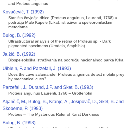
and Proteus anguinus
Kovačević, T. (1992)
Staništa čovječje ribice (Proteus anguinus, Laurenti, 1768) u
području Male Kapele (Lika), istraživana speleoronilačkim
metodama
Bulog, B. (1992)
Ultrastructural analysis of the retina of Proteus sp. - Dark
pigmented specimens (Urodela, Amphibia)
Jalžić, B. (1992)
Biospeleološka istraživanja na području nacionalnog parka Krka
Uiblein, F. and Parzefall, J. (1993)
Does the cave salamander Proteus anguinus detect mobile prey
by mechanical cues?
Parzefall, J., Durand, J.P. and Sket, B. (1993)
Proteus anguinus Laurenti, 1768.– Grottenolm
Aljančič, M., Bulog, B., Kranjc, A., Josipovič, D., Sket, B. and
Skoberne, P. (1993)
Proteus – The Mysterious Ruler of Karst Darkness
Bulog, B. (1993)