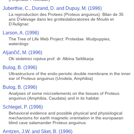
Juberthie, C., Durand, D. and Dupuy, M. (1996)
La reproduction des Protees (Proteus anguinus): Bilan de 35
ans D’elevage dans les grotteslaboratoires de Moulis et
D’Aulignac
Larson, A. (1996)
The Tree of Life Web Project: Proteidae. Mudpuppies,
waterdogs
Aljančič, M. (1996)
Ob stoletnici rojstva prof. dr. Albina Seliškarja
Bulog, B. (1996)
Ultrastructure of the endo-periotic double membrane in the inner
ear of Proteus anguinus (Urodela, Amphibia)
Bulog, B. (1996)
Analyses of some microelements on the tissues of Proteus
anguinus (Amphibia, Caudata) and in its habitat
Schlegel, P. (1996)
Behavioral evidence and possible physical and physiological
mechanisms for earth magnetic orientation in the europaean
blind cave salamander Proteus anguinus
Arntzen, J.W. and Sket, B. (1996)