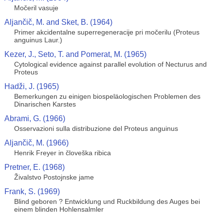
Močeril vasuje
Aljančič, M. and Sket, B. (1964)
Primer akcidentalne superregeneracije pri močerilu (Proteus
anguinus Laur.)
Kezer, J., Seto, T. and Pomerat, M. (1965)
Cytological evidence against parallel evolution of Necturus and
Proteus
Hadži, J. (1965)
Bemerkungen zu einigen biospeläologischen Problemen des
Dinarischen Karstes
Abrami, G. (1966)
Osservazioni sulla distribuzione del Proteus anguinus
Aljančič, M. (1966)
Henrik Freyer in človeška ribica
Pretner, E. (1968)
Živalstvo Postojnske jame
Frank, S. (1969)
Blind geboren ? Entwicklung und Ruckbildung des Auges bei
einem blinden Hohlensalmler