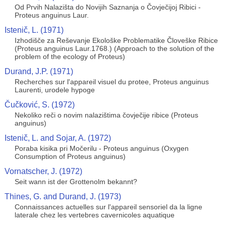
Od Prvih Nalazišta do Novijih Saznanja o Čovječijoj Ribici -
Proteus anguinus Laur.
Istenič, L. (1971)
Izhodišče za Reševanje Ekološke Problematike Človeške Ribice
(Proteus anguinus Laur.1768.) (Approach to the solution of the
problem of the ecology of Proteus)
Durand, J.P. (1971)
Recherches sur l'appareil visuel du protee, Proteus anguinus
Laurenti, urodele hypoge
Čučković, S. (1972)
Nekoliko reči o novim nalazištima čovječije ribice (Proteus
anguinus)
Istenič, L. and Sojar, A. (1972)
Poraba kisika pri Močerilu - Proteus anguinus (Oxygen
Consumption of Proteus anguinus)
Vornatscher, J. (1972)
Seit wann ist der Grottenolm bekannt?
Thines, G. and Durand, J. (1973)
Connaissances actuelles sur l'appareil sensoriel da la ligne
laterale chez les vertebres cavernicoles aquatique