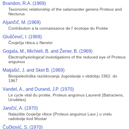
Brandon, R.A. (1969)
Taxonomic relationship of the salamander genera Proteus and
Necturus
Aljančič, M. (1969)
Contribution a la connaissance de l' écotope du Protée
Gluščević, I. (1969)
Čovječja ribica u Neretvi
Gogala, M., Michieli, B. and Žener, B. (1969)
Electrophysiological investigations of the reduced eye of Proteus
anguinus
Matjašić, J. and Sket B. (1969)
Biospeleološka raziskovanja Jugoslavije v obdobju 1962. do
1967
Vandel, A., and Durand, J.P. (1970)
Le cycle vital du protée, Proteus anguinus Laurenti (Batraciens,
Urodèles)
Janičić, A. (1970)
Nalazište čovječje ribice (Proteus anguinus Laur.) u vrelu
radobolje kod Mostar
Čučković, S. (1970)