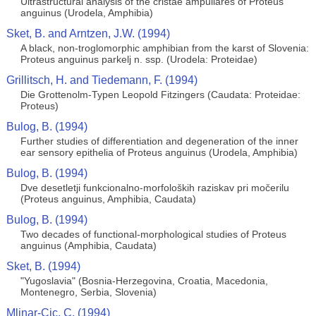
Ultrastructural analysis of the cristae ampullares of Proteus
anguinus (Urodela, Amphibia)
Sket, B. and Arntzen, J.W. (1994)
A black, non-troglomorphic amphibian from the karst of Slovenia:
Proteus anguinus parkelj n. ssp. (Urodela: Proteidae)
Grillitsch, H. and Tiedemann, F. (1994)
Die Grottenolm-Typen Leopold Fitzingers (Caudata: Proteidae:
Proteus)
Bulog, B. (1994)
Further studies of differentiation and degeneration of the inner
ear sensory epithelia of Proteus anguinus (Urodela, Amphibia)
Bulog, B. (1994)
Dve desetletji funkcionalno-morfoloških raziskav pri močerilu
(Proteus anguinus, Amphibia, Caudata)
Bulog, B. (1994)
Two decades of functional-morphological studies of Proteus
anguinus (Amphibia, Caudata)
Sket, B. (1994)
"Yugoslavia" (Bosnia-Herzegovina, Croatia, Macedonia,
Montenegro, Serbia, Slovenia)
Mlinar-Cic, C. (1994)