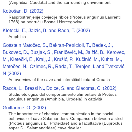
(Amphibia, Caudata) and the surrounding environment
Kotrošan, D. (2002)
Rasprostranjenje čovječije ribice (Proteus anguinus Laurenti
1768) na području Bosne i Hercegovine
Kletecki, E., Jalzic, B. and Rada, T. (2002)
Amphibia
Gottstein Matočec, S., Bakran-Petricioli, T., Bedek, J.,
Bukovec, D., Buzjak, S., Franičević, M., Jalžić, B., Kerovec,
M., Kletečki, E., Kralj, J., Kružić, P., Kučinić, M., Kuhta, M.,
Matočec, N., Ozimec, R., Rađa, T., Ternjen, I. and Tvrtković,
N (2002)
An overview of the cave and interstitial biota of Croatia
Racca, L., Bressi N., Dolce, S. and Giacoma, C. (2002)
Studio etologico del comportamento alimentare di Proteus
anguinus anguinus (Amphibia, Urodela) in cattività
Guillaume, O. (2002)
The importance of chemical communication in the social
behaviour of cave Salamanders. Comparison between a strict
(Proteus anguinus L., Proteidae) and a facultative (Euproctus
asper D., Salamandridae) cave dweller