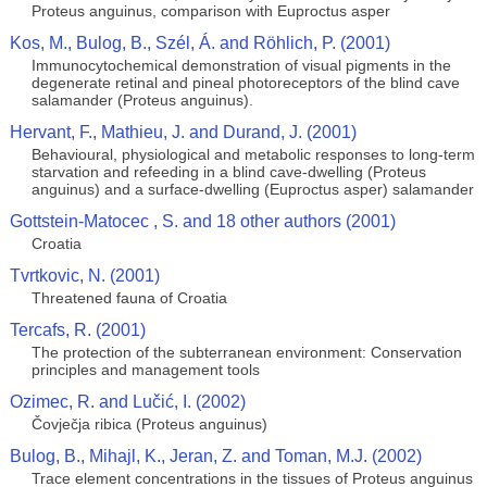
Proteus anguinus, comparison with Euproctus asper
Kos, M., Bulog, B., Szél, Á. and Röhlich, P. (2001)
Immunocytochemical demonstration of visual pigments in the
degenerate retinal and pineal photoreceptors of the blind cave
salamander (Proteus anguinus).
Hervant, F., Mathieu, J. and Durand, J. (2001)
Behavioural, physiological and metabolic responses to long-term
starvation and refeeding in a blind cave-dwelling (Proteus
anguinus) and a surface-dwelling (Euproctus asper) salamander
Gottstein-Matocec , S. and 18 other authors (2001)
Croatia
Tvrtkovic, N. (2001)
Threatened fauna of Croatia
Tercafs, R. (2001)
The protection of the subterranean environment: Conservation
principles and management tools
Ozimec, R. and Lučić, I. (2002)
Čovječja ribica (Proteus anguinus)
Bulog, B., Mihajl, K., Jeran, Z. and Toman, M.J. (2002)
Trace element concentrations in the tissues of Proteus anguinus