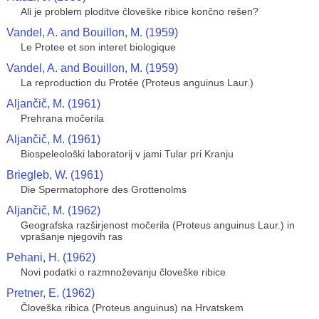
Ali je problem ploditve človeške ribice končno rešen?
Vandel, A. and Bouillon, M. (1959)
Le Protee et son interet biologique
Vandel, A. and Bouillon, M. (1959)
La reproduction du Protée (Proteus anguinus Laur.)
Aljančič, M. (1961)
Prehrana močerila
Aljančič, M. (1961)
Biospeleološki laboratorij v jami Tular pri Kranju
Briegleb, W. (1961)
Die Spermatophore des Grottenolms
Aljančič, M. (1962)
Geografska razširjenost močerila (Proteus anguinus Laur.) in
vprašanje njegovih ras
Pehani, H. (1962)
Novi podatki o razmnoževanju človeške ribice
Pretner, E. (1962)
Človeška ribica (Proteus anguinus) na Hrvatskem