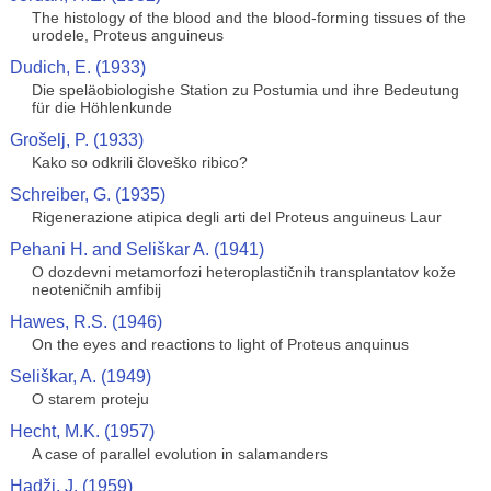
The histology of the blood and the blood-forming tissues of the
urodele, Proteus anguineus
Dudich, E. (1933)
Die speläobiologishe Station zu Postumia und ihre Bedeutung
für die Höhlenkunde
Grošelj, P. (1933)
Kako so odkrili človeško ribico?
Schreiber, G. (1935)
Rigenerazione atipica degli arti del Proteus anguineus Laur
Pehani H. and Seliškar A. (1941)
O dozdevni metamorfozi heteroplastičnih transplantatov kože
neoteničnih amfibij
Hawes, R.S. (1946)
On the eyes and reactions to light of Proteus anquinus
Seliškar, A. (1949)
O starem proteju
Hecht, M.K. (1957)
A case of parallel evolution in salamanders
Hadži, J. (1959)