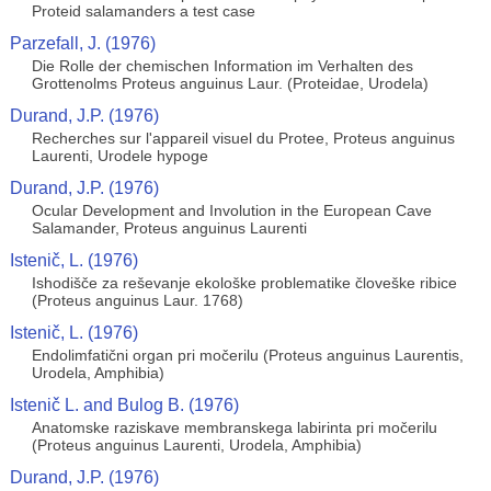
Proteid salamanders a test case
Parzefall, J. (1976)
Die Rolle der chemischen Information im Verhalten des
Grottenolms Proteus anguinus Laur. (Proteidae, Urodela)
Durand, J.P. (1976)
Recherches sur l'appareil visuel du Protee, Proteus anguinus
Laurenti, Urodele hypoge
Durand, J.P. (1976)
Ocular Development and Involution in the European Cave
Salamander, Proteus anguinus Laurenti
Istenič, L. (1976)
Ishodišče za reševanje ekološke problematike človeške ribice
(Proteus anguinus Laur. 1768)
Istenič, L. (1976)
Endolimfatični organ pri močerilu (Proteus anguinus Laurentis,
Urodela, Amphibia)
Istenič L. and Bulog B. (1976)
Anatomske raziskave membranskega labirinta pri močerilu
(Proteus anguinus Laurenti, Urodela, Amphibia)
Durand, J.P. (1976)