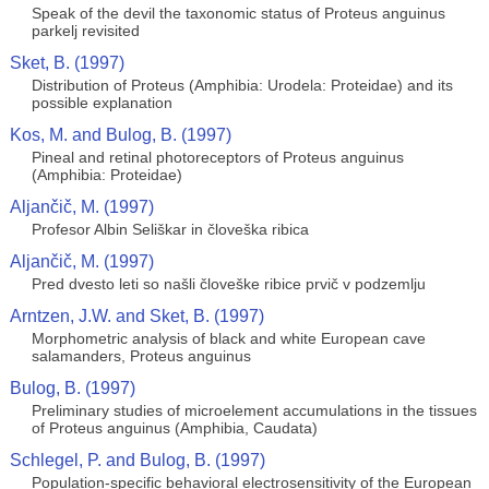
Speak of the devil the taxonomic status of Proteus anguinus
parkelj revisited
Sket, B. (1997)
Distribution of Proteus (Amphibia: Urodela: Proteidae) and its
possible explanation
Kos, M. and Bulog, B. (1997)
Pineal and retinal photoreceptors of Proteus anguinus
(Amphibia: Proteidae)
Aljančič, M. (1997)
Profesor Albin Seliškar in človeška ribica
Aljančič, M. (1997)
Pred dvesto leti so našli človeške ribice prvič v podzemlju
Arntzen, J.W. and Sket, B. (1997)
Morphometric analysis of black and white European cave
salamanders, Proteus anguinus
Bulog, B. (1997)
Preliminary studies of microelement accumulations in the tissues
of Proteus anguinus (Amphibia, Caudata)
Schlegel, P. and Bulog, B. (1997)
Population-specific behavioral electrosensitivity of the European