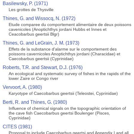
Basilewsky, P. (1971)
Les grottes de Thysville
Thines, G. and Wissocq, N. (1972)
Etude comparee du comportement alimentaire de deux poissons
cavenicoles (Anoptichthys jordani Hubbs et Innes et
Ceacobarbus geertsii Blgr)
Thines, G. and LeGrain, J. M. (1973)
Effets de la substance d'alarme sur le comportement des
poissons cavernicoles Anoptichthys jordani (Characidae) et
Caecobarbus geertsii (Cyprinidae)
Roberts, T.R. and Stewart, D.J. (1976)
An ecological and systematic survey of fishes in the rapids of the
lower Zaire or Congo river
Vervoort, A. (1980)
Karyotype of Caecobarbus geertsii (Teleostei, Cyprinidae)
Berti, R. and Thines, G. (1980)
Influence of chemical signals on the topographic orientation of
the cave fish Caecobarbus geertsi Boulenger (Pisces,
Cyprinidae)
CITES (1981)
Proposal to include Caecobarbus geertsi and Appendix I and all