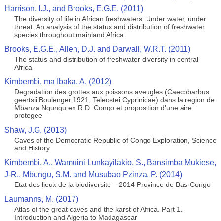
Harrison, I.J., and Brooks, E.G.E. (2011)
The diversity of life in African freshwaters: Under water, under
threat. An analysis of the status and distribution of freshwater
species throughout mainland Africa
Brooks, E.G.E., Allen, D.J. and Darwall, W.R.T. (2011)
The status and distribution of freshwater diversity in central
Africa
Kimbembi, ma Ibaka, A. (2012)
Degradation des grottes aux poissons aveugles (Caecobarbus
geertsii Boulenger 1921, Teleostei Cyprinidae) dans la region de
Mbanza Ngungu en R.D. Congo et proposition d'une aire
protegee
Shaw, J.G. (2013)
Caves of the Democratic Republic of Congo Exploration, Science
and History
Kimbembi, A., Wamuini Lunkayilakio, S., Bansimba Mukiese,
J-R., Mbungu, S.M. and Musubao Pzinza, P. (2014)
Etat des lieux de la biodiversite – 2014 Province de Bas-Congo
Laumanns, M. (2017)
Atlas of the great caves and the karst of Africa. Part 1.
Introduction and Algeria to Madagascar