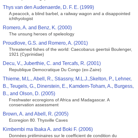
Thys van den Audenaerde, D. F. E. (1999)
A peacock, a blind barbel, a railway wagon and a disappointed
ichthyologist
Romero, A. and Benz, K. (2000)
The unsung heroes of speleology
Proudlove, G.S. and Romero, A. (2001)
Threatened fishes of the world: Caecobarus geertsii Boulenger,
1921 (Cyprinidae)
Decu, V., Juberthie, C. and Tercafs, R. (2001)
Republique Democratique Du Congo (ex-Zaire)
Thieme, M.L., Abell, R., Stiassny, M.L.J.,Skelton, P., Lehner,
B., Teugels, G., Dinerstein, E., Kamdem-Toham, A., Burgess,
B., and Olson, D. (2005)
Freshwater ecoregions of Africa and Madagascar. A
conservation assessment
Brown, A. and Abell, R. (2005)
Ecoregion 80. Thysville Caves
Kimbembi ma Ibaka A. and Boki F. (2006)
Données préliminaires sur le coefficient de condition du