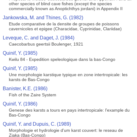
other species of blind cave fishes (except the species
commercially known as Anoptichthys jordani) in Appendix II
Jankowska, M. and Thines, G. (1982)
Etude comparative de la densite de groupes de poissons
cavernicoles et epigee (Characidae, Cyprinidae, Clariidae)
Leveque, C. and Daget, J. (1984)
Caecobarbus geertsii Boulenger, 1921
Quinif, Y. (1985)
Kwilu 84 - Expedition speleologique dans la bas-Congo
Quinif, Y. (1985)
Une morphologie karstique typique en zone intertropicale: les
karsts de Bas-Congo
Banister, K.E. (1986)
Fish of the Zaire System
Quinif, Y. (1986)
Genese des karsts a tours en pays intertropicale: l'example du
Bas-Congo
Quinif, Y. and Dupuis, C. (1989)
Morphologie et hydrologie d'um karst couvert: le reseau de
Ziaka (Bas-Congo)