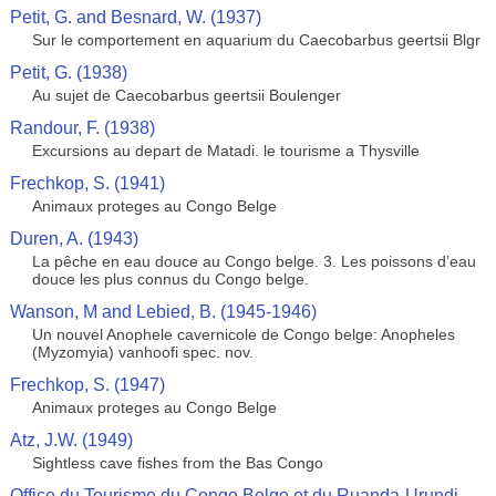
Petit, G. and Besnard, W. (1937)
Sur le comportement en aquarium du Caecobarbus geertsii Blgr
Petit, G. (1938)
Au sujet de Caecobarbus geertsii Boulenger
Randour, F. (1938)
Excursions au depart de Matadi. le tourisme a Thysville
Frechkop, S. (1941)
Animaux proteges au Congo Belge
Duren, A. (1943)
La pêche en eau douce au Congo belge. 3. Les poissons d’eau
douce les plus connus du Congo belge.
Wanson, M and Lebied, B. (1945-1946)
Un nouvel Anophele cavernicole de Congo belge: Anopheles
(Myzomyia) vanhoofi spec. nov.
Frechkop, S. (1947)
Animaux proteges au Congo Belge
Atz, J.W. (1949)
Sightless cave fishes from the Bas Congo
Office du Tourisme du Congo Belge et du Ruanda-Urundi