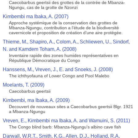
Caecobarbus geertsii des grottes de la contrée de Mbanza-
Ngungu, cas de la grotte de Nzonzi
Kimbembi ma Ibaka, A. (2007)
Approche systémique de la conservation des grottes de
Mbanza-Ngungu, contribution a l’étude de la biodiversité
cavernicole et proposition de création d’une aire protégée.
Thieme, M., Shapiro, A., Colom, A., Schliewen, U., Sindorf,
N. and Kamdem Toham, A. (2008)
Inventaire rapide des zones humides représentatives en
République Démocratique du Congo
Hanssens, M., Vreven, J., E. and Snoeks, J. (2008)
The ichthyofauna of Lower Congo and Pool Malebo
Moelants, T. (2009)
Caecobarbus geertsii
Kimbembi, ma Ibaka, A. (2009)
Decouvert de nouveaux sites a Caecobarbus geertsii Blgr. 1921
a Mbanza-Ngungu
Vreven, E., Kimbembi ma Ibaka, A. and Wamuini, S. (2011)
The Congo blind barb: Mbanza-Ngungu's albino cave fish
Darwall, W.R.T., Smith, K.G., Allen, D.J., Holland, R.A,