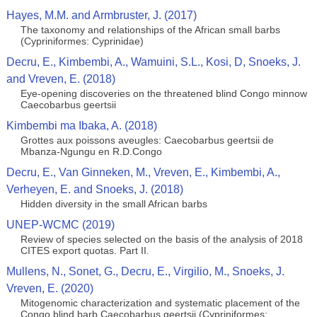
Hayes, M.M. and Armbruster, J. (2017)
The taxonomy and relationships of the African small barbs
(Cypriniformes: Cyprinidae)
Decru, E., Kimbembi, A., Wamuini, S.L., Kosi, D, Snoeks, J.
and Vreven, E. (2018)
Eye-opening discoveries on the threatened blind Congo minnow
Caecobarbus geertsii
Kimbembi ma Ibaka, A. (2018)
Grottes aux poissons aveugles: Caecobarbus geertsii de
Mbanza-Ngungu en R.D.Congo
Decru, E., Van Ginneken, M., Vreven, E., Kimbembi, A.,
Verheyen, E. and Snoeks, J. (2018)
Hidden diversity in the small African barbs
UNEP-WCMC (2019)
Review of species selected on the basis of the analysis of 2018
CITES export quotas. Part II.
Mullens, N., Sonet, G., Decru, E., Virgilio, M., Snoeks, J.
Vreven, E. (2020)
Mitogenomic characterization and systematic placement of the
Congo blind barb Caecobarbus geertsii (Cypriniformes: