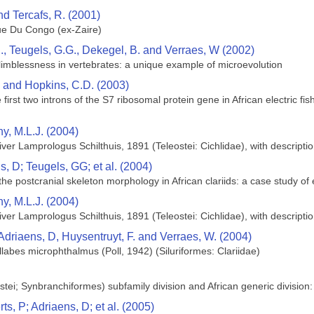
nd Tercafs, R. (2001)
e Du Congo (ex-Zaire)
., Teugels, G.G., Dekegel, B. and Verraes, W (2002)
n limblessness in vertebrates: a unique example of microevolution
P. and Hopkins, C.D. (2003)
he first two introns of the S7 ribosomal protein gene in African electric
y, M.L.J. (2004)
ver Lamprologus Schilthuis, 1891 (Teleostei: Cichlidae), with descripti
, D; Teugels, GG; et al. (2004)
n the postcranial skeleton morphology in African clariids: a case study of
y, M.L.J. (2004)
ver Lamprologus Schilthuis, 1891 (Teleostei: Cichlidae), with descripti
Adriaens, D, Huysentruyt, F. and Verraes, W. (2004)
llabes microphthalmus (Poll, 1942) (Siluriformes: Clariidae)
ei; Synbranchiformes) subfamily division and African generic division:
s, P; Adriaens, D; et al. (2005)