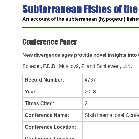
Subterranean Fishes of the
An account of the subterranean (hypogean) fishes
Conference Paper
New divergence ages provide novel insights into t
Schedel, F.D.B., Musilová, Z. and Schliewen, U.K.
Record Number:
4767
Year:
2018
Times Cited:
2
Conference Name:
Sixth International Conf
Conference Location:
Conference Location: