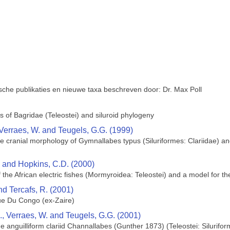
sche publikaties en nieuwe taxa beschreven door: Dr. Max Poll
 of Bagridae (Teleostei) and siluroid phylogeny
 Verraes, W. and Teugels, G.G. (1999)
 cranial morphology of Gymnallabes typus (Siluriformes: Clariidae) and 
S. and Hopkins, C.D. (2000)
the African electric fishes (Mormyroidea: Teleostei) and a model for the
nd Tercafs, R. (2001)
e Du Congo (ex-Zaire)
., Verraes, W. and Teugels, G.G. (2001)
e anguilliform clariid Channallabes (Gunther 1873) (Teleostei: Silurifor