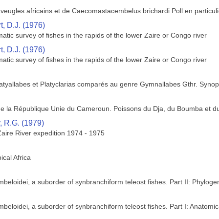
veugles africains et de Caecomastacembelus brichardi Poll en particuli
t, D.J. (1976)
atic survey of fishes in the rapids of the lower Zaire or Congo river
t, D.J. (1976)
atic survey of fishes in the rapids of the lower Zaire or Congo river
tyallabes et Platyclarias comparés au genre Gymnallabes Gthr. Synop
 de la République Unie du Cameroun. Poissons du Dja, du Boumba et 
, R.G. (1979)
Zaire River expedition 1974 - 1975
ical Africa
beloidei, a suborder of synbranchiform teleost fishes. Part II: Phylogen
beloidei, a suborder of synbranchiform teleost fishes. Part I: Anatomic