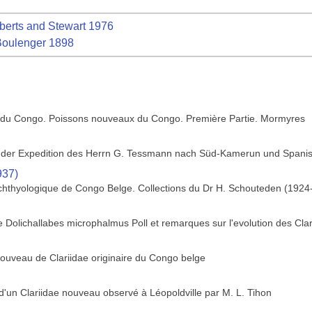
erts and Stewart 1976
oulenger 1898
e du Congo. Poissons nouveaux du Congo. Première Partie. Mormyres
 der Expedition des Herrn G. Tessmann nach Süd-Kamerun und Spanis
937)
ichthyologique de Congo Belge. Collections du Dr H. Schouteden (1924-
e Dolichallabes microphalmus Poll et remarques sur l'evolution des Clar
nouveau de Clariidae originaire du Congo belge
 d'un Clariidae nouveau observé à Léopoldville par M. L. Tihon