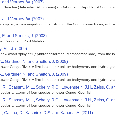
. and Verraes, W. (2007)
rm Clariidae (Teleostei, Siluriformes) of Gabon and Republic of Congo, w
. and Verraes, W. (2007)
 sp. n., a new anguilliform catfish from the Congo River basin, with s
, E. and Snoeks, J. (2008)
wer Congo and Pool Malebo
, M.L.J. (2009)
 new dwarf spiny eel (Synbranchiformes: Mastacembelidae) from the l
., Gardiner, N. and Shelton, J. (2009)
Lower Congo River: A first look at the unique bathymetry and hydrodyn
., Gardiner, N. and Shelton, J. (2009)
Lower Congo River: A first look at the unique bathymetry and hydrodyn
.R., Stiassny, M.L., Schelly, R.C., Lowenstein, J.H., Zeiss, C. 
ocular anatomy of four species of lower Congo River fish
.R., Stiassny, M.L., Schelly, R.C., Lowenstein, J.H., Zeiss, C. 
ocular anatomy of four species of lower Congo River fish
., Gallina, D., Kasprick, D.S. and Kahana, A. (2011)