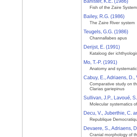
Banister, K.E. (1986)
Fish of the Zaire System
Bailey, R.G. (1986)
The Zaire River system
Teugels, G.G. (1986)
Channallabes apus
Derijst, E. (1991)
Kataloog der ichthyologi
Mo, T.-P. (1991)
Anatomy and systematics
Cabuy, E., Adriaens, D.,
Comparative study on the
Clarias gariepinus
Sullivan, J.P., Lavoué, 
Molecular systematics of 
Decu, V., Juberthie, C. a
Republique Democratiqu
Devaere, S., Adriaens, D
Cranial morphology of th