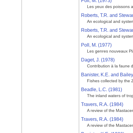
Poll, M. (1973)
Les yeux des poissons a
Roberts, T.R. and Stewar
An ecological and system
Roberts, T.R. and Stewar
An ecological and system
Poll, M. (1977)
Les genres nouveaux Pla
Daget, J. (1978)
Contribution à la faune
Banister, K.E. and Bailey
Fishes collected by the 
Beadle, L.C. (1981)
The inland waters of trop
Travers, R.A. (1984)
A review of the Mastacem
Travers, R.A. (1984)
A review of the Mastacem