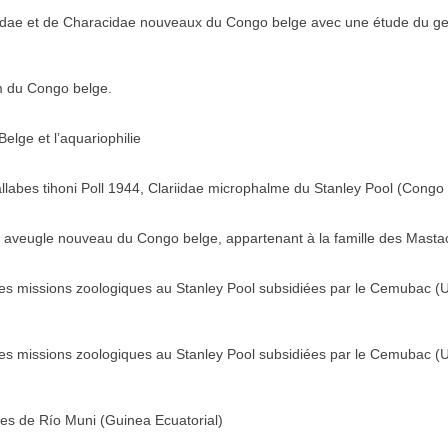
idae et de Characidae nouveaux du Congo belge avec une étude du ge
m du Congo belge.
lge et l’aquariophilie
labes tihoni Poll 1944, Clariidae microphalme du Stanley Pool (Congo
n aveugle nouveau du Congo belge, appartenant à la famille des Mast
 des missions zoologiques au Stanley Pool subsidiées par le Cemubac (U
 des missions zoologiques au Stanley Pool subsidiées par le Cemubac (U
es de Río Muni (Guinea Ecuatorial)