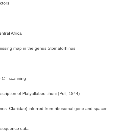
ctors
tral Africa
 missing map in the genus Stomatorhinus
o CT-scanning
cription of Platyallabes tihoni (Poll, 1944)
ormes: Clariidae) inferred from ribosomal gene and spacer
A sequence data