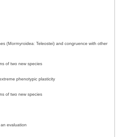
 fishes (Mormyroidea: Teleostei) and congruence with other
ons of two new species
 extreme phenotypic plasticity
ons of two new species
 an evaluation