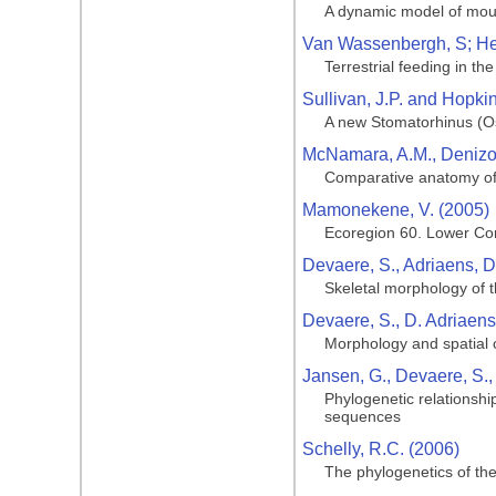
A dynamic model of mouth
Van Wassenbergh, S; Herr
Terrestrial feeding in th
Sullivan, J.P. and Hopki
A new Stomatorhinus (Os
McNamara, A.M., Denizot
Comparative anatomy of 
Mamonekene, V. (2005)
Ecoregion 60. Lower Co
Devaere, S., Adriaens, D
Skeletal morphology of 
Devaere, S., D. Adriaens
Morphology and spatial co
Jansen, G., Devaere, S.,
Phylogenetic relationshi
sequences
Schelly, R.C. (2006)
The phylogenetics of th