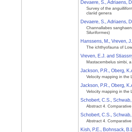
Devaere, S., Adriaens, D
Survey of the anguillifo
clariid genera
Devaere, S., Adriaens, D
Channallabes sanghaensis
Siluriformes)
Hanssens, M., Vreven, J.
The ichthyofauna of Lo
Vreven, E.J. and Stiassny
Mastacembelus simbi, a
Jackson, P.R., Oberg, K.A
Velocity mapping in the 
Jackson, P.R., Oberg, K.A
Velocity mapping in the 
Schobert, C.S., Schwab, I
Abstract 4. Comparative 
Schobert, C.S., Schwab, I
Abstract 4. Comparative 
Kish, P.E., Bohnsack, B.L