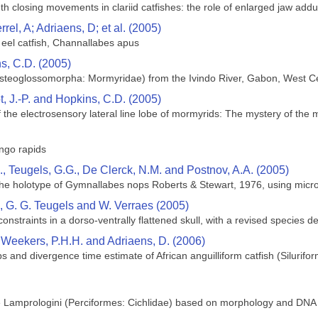
 closing movements in clariid catfishes: the role of enlarged jaw addu
el, A; Adriaens, D; et al. (2005)
e eel catfish, Channallabes apus
ns, C.D. (2005)
teoglossomorpha: Mormyridae) from the Ivindo River, Gabon, West Cen
, J.-P. and Hopkins, C.D. (2005)
the electrosensory lateral line lobe of mormyrids: The mystery of the
ngo rapids
., Teugels, G.G., De Clerck, N.M. and Postnov, A.A. (2005)
the holotype of Gymnallabes nops Roberts & Stewart, 1976, using micr
, G. G. Teugels and W. Verraes (2005)
nstraints in a dorso-ventrally flattened skull, with a revised species des
 Weekers, P.H.H. and Adriaens, D. (2006)
ps and divergence time estimate of African anguilliform catfish (Silurif
e Lamprologini (Perciformes: Cichlidae) based on morphology and DN