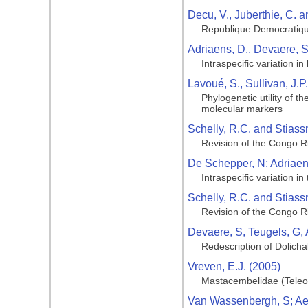
Decu, V., Juberthie, C. a
Republique Democratiqu
Adriaens, D., Devaere, S
Intraspecific variation i
Lavoué, S., Sullivan, J.
Phylogenetic utility of t
molecular markers
Schelly, R.C. and Stiassn
Revision of the Congo Ri
De Schepper, N; Adriaens
Intraspecific variation i
Schelly, R.C. and Stiassn
Revision of the Congo Ri
Devaere, S, Teugels, G, 
Redescription of Dolicha
Vreven, E.J. (2005)
Mastacembelidae (Teleost
Van Wassenbergh, S; Aert