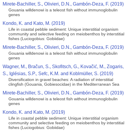
Mirete-Bachiller, S., Olivieri, D.N., Gambón-Deza, F. (2019)
Gouania willdenowi is a teleost fish without immunoglobulin
genes
Kondo, K. and Kato, M. (2019)
Life in coastal pebble sediment: Unique interstitial organism
community and selective feeding on meiobenthos by interstitial
fishes (Luciogobius: Gobiidae)
Mirete-Bachiller, S., Olivieri, D.N., Gambón-Deza, F. (2019)
Gouania willdenowi is a teleost fish without immunoglobulin
genes
Wagner, M., Bračun, S., Skofitsch, G., Kovačić, M., Zogaris,
S., Iglésias, S.P., Sefc, K.M. and Koblmüller, S. (2019)
Diversification in gravel beaches: A radiation of interstitial
clingfish (Gouania, Gobiesocidae) in the Mediterranean Sea
Mirete-Bachiller, S., Olivieri, D.N., Gambón-Deza, F. (2019)
Gouania willdenowi is a teleost fish without immunoglobulin
genes
Kondo, K. and Kato, M. (2019)
Life in coastal pebble sediment: Unique interstitial organism
community and selective feeding on meiobenthos by interstitial
fishes (Luciogobius: Gobiidae)