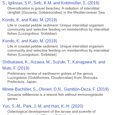
S., Iglésias, S.P., Sefc, K.M. and Koblmüller, S. (2019)
Diversification in gravel beaches: A radiation of interstitial
clingfish (Gouania, Gobiesocidae) in the Mediterranean Sea
Kondo, K. and Kato, M. (2019)
Life in coastal pebble sediment: Unique interstitial organism
community and selective feeding on meiobenthos by interstitial
fishes (Luciogobius: Gobiidae)
Kondo, K. and Kato, M. (2019)
Life in coastal pebble sediment: Unique interstitial organism
community and selective feeding on meiobenthos by interstitial
fishes (Luciogobius: Gobiidae)
Shibukawa, K., Aizawa, M., Suzuki, T., Kanagawa N. and
Muto, F. (2019)
Preliminary review of earthworm gobies of the genus
Luciogobius (Gobiiformes, Oxudercidae) from Shizuoka
Prefecture, Japan
Mirete-Bachiller, S., Olivieri, D.N., Gambón-Deza, F. (2019)
Gouania willdenowi is a teleost fish without immunoglobulin
genes
Yun, S.-M., Park, J.-M. and Han, K.-H. (2020)
Osteological development of the larvae and juvenile of