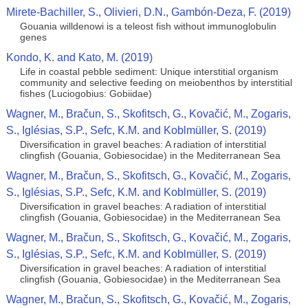
Mirete-Bachiller, S., Olivieri, D.N., Gambón-Deza, F. (2019)
Gouania willdenowi is a teleost fish without immunoglobulin
genes
Kondo, K. and Kato, M. (2019)
Life in coastal pebble sediment: Unique interstitial organism
community and selective feeding on meiobenthos by interstitial
fishes (Luciogobius: Gobiidae)
Wagner, M., Bračun, S., Skofitsch, G., Kovačić, M., Zogaris,
S., Iglésias, S.P., Sefc, K.M. and Koblmüller, S. (2019)
Diversification in gravel beaches: A radiation of interstitial
clingfish (Gouania, Gobiesocidae) in the Mediterranean Sea
Wagner, M., Bračun, S., Skofitsch, G., Kovačić, M., Zogaris,
S., Iglésias, S.P., Sefc, K.M. and Koblmüller, S. (2019)
Diversification in gravel beaches: A radiation of interstitial
clingfish (Gouania, Gobiesocidae) in the Mediterranean Sea
Wagner, M., Bračun, S., Skofitsch, G., Kovačić, M., Zogaris,
S., Iglésias, S.P., Sefc, K.M. and Koblmüller, S. (2019)
Diversification in gravel beaches: A radiation of interstitial
clingfish (Gouania, Gobiesocidae) in the Mediterranean Sea
Wagner, M., Bračun, S., Skofitsch, G., Kovačić, M., Zogaris,