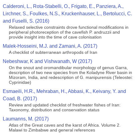
Calderoni, L., Rota-Stabelli, O., Frigato, E., Panziera, A.,
Lirchner, S., Foulkes, N.S., Kruckenhauser, L., Bertolucci, C.
and Fuselli, S. (2016)
Relaxed selective constraints drove functional modifications in
peripheral photoreception of the cavefish P. andruzzii and
provide insight into the time of cave colonisation
Malek-Hosseini, M.J. and Zamani, A. (2017)
A checklist of subterranean arthropods of Iran
Nebeshwar, K and Vishwanath, W (2017)
On the snout and oromandibular morphology of genus Garra,
description of two new species from the Koladyne River basin in
Mizoram, India, and redescription of G. manipurensis (Teleostei:
Cyprinidae)
Esmaeili, H.R., Mehraban, H., Abbasi, K., Keivany, Y. and
Coad, B. (2017)
Review and updated checklist of freshwater fishes of Iran:
Taxonomy, distribution and conservation status
Laumanns, M. (2017)
Atlas of the Great caves and the karst of Africa. Volume 2.
Malawi to Zimbabwe and general references