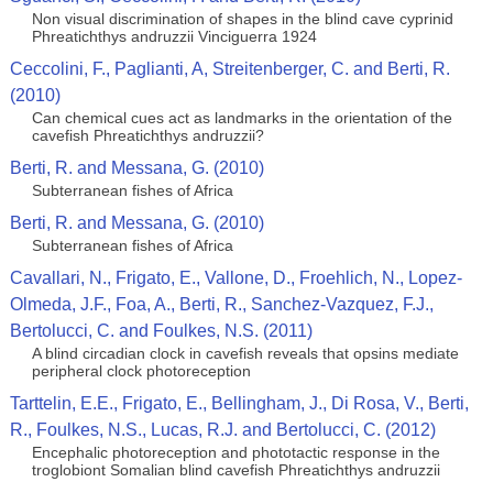
Non visual discrimination of shapes in the blind cave cyprinid
Phreatichthys andruzzii Vinciguerra 1924
Ceccolini, F., Paglianti, A, Streitenberger, C. and Berti, R.
(2010)
Can chemical cues act as landmarks in the orientation of the
cavefish Phreatichthys andruzzii?
Berti, R. and Messana, G. (2010)
Subterranean fishes of Africa
Berti, R. and Messana, G. (2010)
Subterranean fishes of Africa
Cavallari, N., Frigato, E., Vallone, D., Froehlich, N., Lopez-
Olmeda, J.F., Foa, A., Berti, R., Sanchez-Vazquez, F.J.,
Bertolucci, C. and Foulkes, N.S. (2011)
A blind circadian clock in cavefish reveals that opsins mediate
peripheral clock photoreception
Tarttelin, E.E., Frigato, E., Bellingham, J., Di Rosa, V., Berti,
R., Foulkes, N.S., Lucas, R.J. and Bertolucci, C. (2012)
Encephalic photoreception and phototactic response in the
troglobiont Somalian blind cavefish Phreatichthys andruzzii