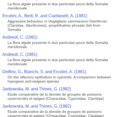
La flora algale presente in due particolari pozzi della Somalia
meridionale
Ercolini, A., Berti, R. and Cianfanelli, A. (1981)
Aggressive behaviour in Uegitglanis zammaranoi Gianferrari
(Clariidae, Siluriformes), anophthalmic phreatic fish from
Somalia
Andreoli, C. (1981)
La flora algale presente in due particolari pozzi della Somalia
meridionale
Andreoli, C. (1981)
La flora algale presente in due particolari pozzi della Somalia
meridionale
Delfino, G., Bianchi, S. and Ercolini, A. (1981)
On the olfactory epithelium in cyprinids: A comparison between
hypogean and epigean species
Jankowska, M. and Thines, G. (1982)
Etude comparative de la densite de groupes de poissons
cavernicoles et epigee (Characidae, Cyprinidae, Clariidae)
Jankowska, M. and Thines, G. (1982)
Etude comparative de la densite de groupes de poissons
cavernicoles et epigee (Characidae, Cyprinidae, Clariidae)