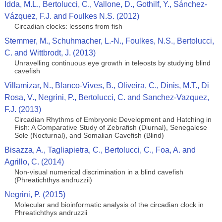
Idda, M.L., Bertolucci, C., Vallone, D., Gothilf, Y., Sánchez-
Vázquez, F.J. and Foulkes N.S. (2012)
Circadian clocks: lessons from fish
Stemmer, M., Schuhmacher, L.-N., Foulkes, N.S., Bertolucci,
C. and Wittbrodt, J. (2013)
Unravelling continuous eye growth in teleosts by studying blind
cavefish
Villamizar, N., Blanco-Vives, B., Oliveira, C., Dinis, M.T., Di
Rosa, V., Negrini, P., Bertolucci, C. and Sanchez-Vazquez,
F.J. (2013)
Circadian Rhythms of Embryonic Development and Hatching in
Fish: A Comparative Study of Zebrafish (Diurnal), Senegalese
Sole (Nocturnal), and Somalian Cavefish (Blind)
Bisazza, A., Tagliapietra, C., Bertolucci, C., Foa, A. and
Agrillo, C. (2014)
Non-visual numerical discrimination in a blind cavefish
(Phreatichthys andruzzii)
Negrini, P. (2015)
Molecular and bioinformatic analysis of the circadian clock in
Phreatichthys andruzzii