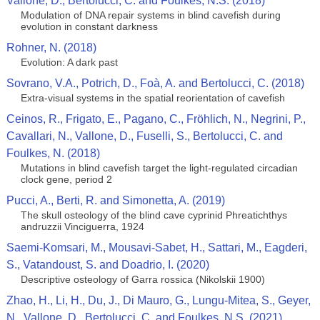
Vallone, D., Bertolucci, C. and Foulkes, N.S. (2018)
Modulation of DNA repair systems in blind cavefish during
evolution in constant darkness
Rohner, N. (2018)
Evolution: A dark past
Sovrano, V.A., Potrich, D., Foà, A. and Bertolucci, C. (2018)
Extra-visual systems in the spatial reorientation of cavefish
Ceinos, R., Frigato, E., Pagano, C., Fröhlich, N., Negrini, P.,
Cavallari, N., Vallone, D., Fuselli, S., Bertolucci, C. and
Foulkes, N. (2018)
Mutations in blind cavefish target the light-regulated circadian
clock gene, period 2
Pucci, A., Berti, R. and Simonetta, A. (2019)
The skull osteology of the blind cave cyprinid Phreatichthys
andruzzii Vinciguerra, 1924
Saemi-Komsari, M., Mousavi-Sabet, H., Sattari, M., Eagderi,
S., Vatandoust, S. and Doadrio, I. (2020)
Descriptive osteology of Garra rossica (Nikolskii 1900)
Zhao, H., Li, H., Du, J., Di Mauro, G., Lungu-Mitea, S., Geyer,
N., Vallone, D., Bertolucci, C. and Foulkes, N.S. (2021)