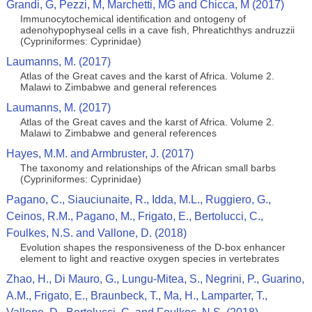
Grandi, G, Pezzi, M, Marchetti, MG and Chicca, M (2017)
Immunocytochemical identification and ontogeny of
adenohypophyseal cells in a cave fish, Phreatichthys andruzzii
(Cypriniformes: Cyprinidae)
Laumanns, M. (2017)
Atlas of the Great caves and the karst of Africa. Volume 2.
Malawi to Zimbabwe and general references
Laumanns, M. (2017)
Atlas of the Great caves and the karst of Africa. Volume 2.
Malawi to Zimbabwe and general references
Hayes, M.M. and Armbruster, J. (2017)
The taxonomy and relationships of the African small barbs
(Cypriniformes: Cyprinidae)
Pagano, C., Siauciunaite, R., Idda, M.L., Ruggiero, G.,
Ceinos, R.M., Pagano, M., Frigato, E., Bertolucci, C.,
Foulkes, N.S. and Vallone, D. (2018)
Evolution shapes the responsiveness of the D-box enhancer
element to light and reactive oxygen species in vertebrates
Zhao, H., Di Mauro, G., Lungu-Mitea, S., Negrini, P., Guarino,
A.M., Frigato, E., Braunbeck, T., Ma, H., Lamparter, T.,