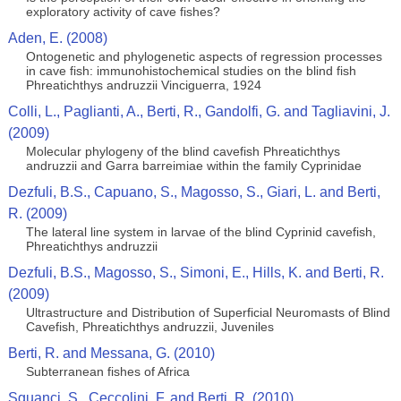
exploratory activity of cave fishes?
Aden, E. (2008)
Ontogenetic and phylogenetic aspects of regression processes
in cave fish: immunohistochemical studies on the blind fish
Phreatichthys andruzzii Vinciguerra, 1924
Colli, L., Paglianti, A., Berti, R., Gandolfi, G. and Tagliavini, J.
(2009)
Molecular phylogeny of the blind cavefish Phreatichthys
andruzzii and Garra barreimiae within the family Cyprinidae
Dezfuli, B.S., Capuano, S., Magosso, S., Giari, L. and Berti,
R. (2009)
The lateral line system in larvae of the blind Cyprinid cavefish,
Phreatichthys andruzzii
Dezfuli, B.S., Magosso, S., Simoni, E., Hills, K. and Berti, R.
(2009)
Ultrastructure and Distribution of Superficial Neuromasts of Blind
Cavefish, Phreatichthys andruzzii, Juveniles
Berti, R. and Messana, G. (2010)
Subterranean fishes of Africa
Sguanci, S., Ceccolini, F. and Berti, R. (2010)