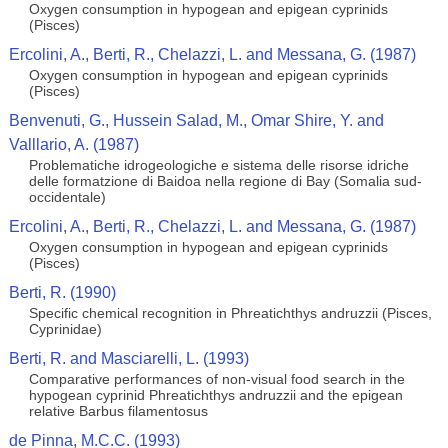
Oxygen consumption in hypogean and epigean cyprinids
(Pisces)
Ercolini, A., Berti, R., Chelazzi, L. and Messana, G. (1987)
Oxygen consumption in hypogean and epigean cyprinids
(Pisces)
Benvenuti, G., Hussein Salad, M., Omar Shire, Y. and
Valllario, A. (1987)
Problematiche idrogeologiche e sistema delle risorse idriche
delle formatzione di Baidoa nella regione di Bay (Somalia sud-
occidentale)
Ercolini, A., Berti, R., Chelazzi, L. and Messana, G. (1987)
Oxygen consumption in hypogean and epigean cyprinids
(Pisces)
Berti, R. (1990)
Specific chemical recognition in Phreatichthys andruzzii (Pisces,
Cyprinidae)
Berti, R. and Masciarelli, L. (1993)
Comparative performances of non-visual food search in the
hypogean cyprinid Phreatichthys andruzzii and the epigean
relative Barbus filamentosus
de Pinna, M.C.C. (1993)