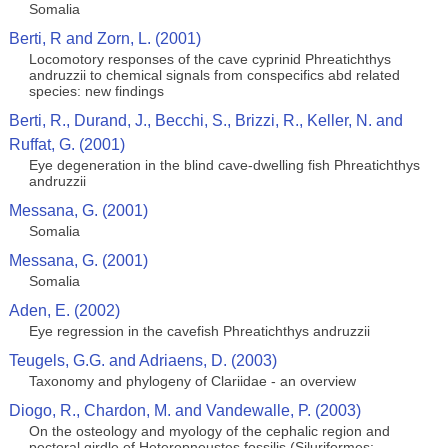
Somalia
Berti, R and Zorn, L. (2001)
Locomotory responses of the cave cyprinid Phreatichthys
andruzzii to chemical signals from conspecifics abd related
species: new findings
Berti, R., Durand, J., Becchi, S., Brizzi, R., Keller, N. and
Ruffat, G. (2001)
Eye degeneration in the blind cave-dwelling fish Phreatichthys
andruzzii
Messana, G. (2001)
Somalia
Messana, G. (2001)
Somalia
Aden, E. (2002)
Eye regression in the cavefish Phreatichthys andruzzii
Teugels, G.G. and Adriaens, D. (2003)
Taxonomy and phylogeny of Clariidae - an overview
Diogo, R., Chardon, M. and Vandewalle, P. (2003)
On the osteology and myology of the cephalic region and
pectoral girdle of Heteropneustes fossilis (Siluriformes: