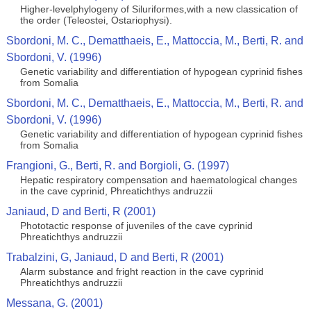
Higher-levelphylogeny of Siluriformes,with a new classication of
the order (Teleostei, Ostariophysi).
Sbordoni, M. C., Dematthaeis, E., Mattoccia, M., Berti, R. and
Sbordoni, V. (1996)
Genetic variability and differentiation of hypogean cyprinid fishes
from Somalia
Sbordoni, M. C., Dematthaeis, E., Mattoccia, M., Berti, R. and
Sbordoni, V. (1996)
Genetic variability and differentiation of hypogean cyprinid fishes
from Somalia
Frangioni, G., Berti, R. and Borgioli, G. (1997)
Hepatic respiratory compensation and haematological changes
in the cave cyprinid, Phreatichthys andruzzii
Janiaud, D and Berti, R (2001)
Phototactic response of juveniles of the cave cyprinid
Phreatichthys andruzzii
Trabalzini, G, Janiaud, D and Berti, R (2001)
Alarm substance and fright reaction in the cave cyprinid
Phreatichthys andruzzii
Messana, G. (2001)