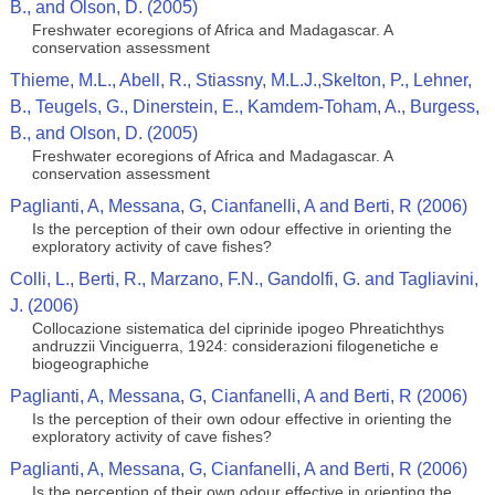
B., and Olson, D. (2005)
Freshwater ecoregions of Africa and Madagascar. A
conservation assessment
Thieme, M.L., Abell, R., Stiassny, M.L.J.,Skelton, P., Lehner,
B., Teugels, G., Dinerstein, E., Kamdem-Toham, A., Burgess,
B., and Olson, D. (2005)
Freshwater ecoregions of Africa and Madagascar. A
conservation assessment
Paglianti, A, Messana, G, Cianfanelli, A and Berti, R (2006)
Is the perception of their own odour effective in orienting the
exploratory activity of cave fishes?
Colli, L., Berti, R., Marzano, F.N., Gandolfi, G. and Tagliavini,
J. (2006)
Collocazione sistematica del ciprinide ipogeo Phreatichthys
andruzzii Vinciguerra, 1924: considerazioni filogenetiche e
biogeographiche
Paglianti, A, Messana, G, Cianfanelli, A and Berti, R (2006)
Is the perception of their own odour effective in orienting the
exploratory activity of cave fishes?
Paglianti, A, Messana, G, Cianfanelli, A and Berti, R (2006)
Is the perception of their own odour effective in orienting the