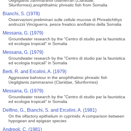
Uegitglanis zammaranoi Gianferrari (Clariidae,
Siluriformes),anophthalmic phreatic fish from Somalia
Bianchi, S. (1978)
Osservazioni preliminari sulle cellule mucose di Phreatichthys
andruzzii Vinciguerra, pesce freatico anoftalmo della Somalia
Messana, G. (1979)
Groundwater research by the "Centro di studio par la faunistica
ed ecologia tropicali" in Somalia
Messana, G. (1979)
Groundwater research by the "Centro di studio par la faunistica
ed ecologia tropicali" in Somalia
Berti, R. and Ercolini, A. (1979)
Aggressive bahviour in the anophthalmic phreatic fish
Uegitglanis zammaranoi (Clariidae, Siluriformes)
Messana, G. (1979)
Groundwater research by the "Centro di studio par la faunistica
ed ecologia tropicali" in Somalia
Delfino, G., Bianchi, S. and Ercolini, A. (1981)
On the olfactory epithelium in cyprinids: A comparison between
hypogean and epigean species
Andreoli, C. (1981)