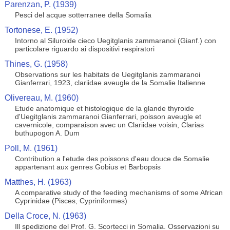
Parenzan, P. (1939)
Pesci del acque sotterranee della Somalia
Tortonese, E. (1952)
Intorno al Siluroide cieco Uegitglanis zammaranoi (Gianf.) con
particolare riguardo ai dispositivi respiratori
Thines, G. (1958)
Observations sur les habitats de Uegitglanis zammaranoi
Gianferrari, 1923, clariidae aveugle de la Somalie Italienne
Olivereau, M. (1960)
Etude anatomique et histologique de la glande thyroide
d'Uegitglanis zammaranoi Gianferrari, poisson aveugle et
cavernicole, comparaison avec un Clariidae voisin, Clarias
buthupogon A. Dum
Poll, M. (1961)
Contribution a l'etude des poissons d'eau douce de Somalie
appartenant aux genres Gobius et Barbopsis
Matthes, H. (1963)
A comparative study of the feeding mechanisms of some African
Cyprinidae (Pisces, Cypriniformes)
Della Croce, N. (1963)
Ill spedizione del Prof. G. Scortecci in Somalia. Osservazioni su