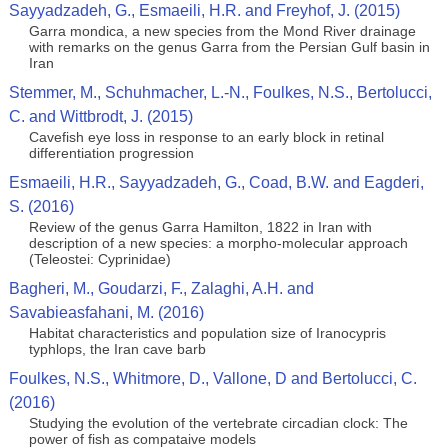
Sayyadzadeh, G., Esmaeili, H.R. and Freyhof, J. (2015)
Garra mondica, a new species from the Mond River drainage
with remarks on the genus Garra from the Persian Gulf basin in
Iran
Stemmer, M., Schuhmacher, L.-N., Foulkes, N.S., Bertolucci,
C. and Wittbrodt, J. (2015)
Cavefish eye loss in response to an early block in retinal
differentiation progression
Esmaeili, H.R., Sayyadzadeh, G., Coad, B.W. and Eagderi,
S. (2016)
Review of the genus Garra Hamilton, 1822 in Iran with
description of a new species: a morpho-molecular approach
(Teleostei: Cyprinidae)
Bagheri, M., Goudarzi, F., Zalaghi, A.H. and
Savabieasfahani, M. (2016)
Habitat characteristics and population size of Iranocypris
typhlops, the Iran cave barb
Foulkes, N.S., Whitmore, D., Vallone, D and Bertolucci, C.
(2016)
Studying the evolution of the vertebrate circadian clock: The
power of fish as compataive models