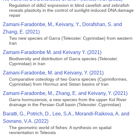
Regulation of ddb2 expression in blind cavefish and zebrafish
reveals plasticity in the control of sunlight-induced DNA damage
repair
Zamani-Faradonbe, M., Keivany, Y., Dorafshan, S. and
Zhang, E. (2021)
Two new species of Garra (Teleostei: Cyprinidae) from western
Iran
Zamani-Faradonbe M. and Keivany Y. (2021)
Biodiversity and distribution of Garra species (Teleostei:
Cyprinidae) in Iran
Zamani-Faradonbe, M. and Keivany, Y. (2021)
Comparative osteology of two Garra species (Cypriniformes,
Cyprinidae) from Hormuz and Sistan basins of Iran
Zamani-Faradonbe, M., Zhang, E. and Keivany, Y. (2021)
Garra hormuzensis, a new species from the upper Kol River
drainage in the Persian Gulf basin (Teleostei: Cyprinidae)
Baratti, G., Potrich, D., Lee, S.A., Morandi-Raikova, A. and
Sovrano, V.A. (2022)
The geometric world of fishes: A synthesis on spatial
reorientation in Teleosts