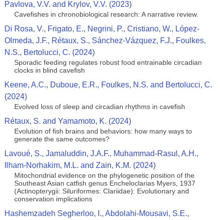
Pavlova, V.V. and Krylov, V.V. (2023)
Cavefishes in chronobiological research: A narrative review.
Di Rosa, V., Frigato, E., Negrini, P., Cristiano, W., López-
Olmeda, J.F., Rétaux, S., Sánchez-Vázquez, F.J., Foulkes,
N.S., Bertolucci, C. (2024)
Sporadic feeding regulates robust food entrainable circadian
clocks in blind cavefish
Keene, A.C., Duboue, E.R., Foulkes, N.S. and Bertolucci, C.
(2024)
Evolved loss of sleep and circadian rhythms in cavefish
Rétaux, S. and Yamamoto, K. (2024)
Evolution of fish brains and behaviors: how many ways to
generate the same outcomes?
Lavoué, S., Jamaluddin, J.A.F., Muhammad-Rasul, A.H.,
Ilham-Norhakim, M.L. and Zain, K.M. (2024)
Mitochondrial evidence on the phylogenetic position of the
Southeast Asian catfish genus Encheloclarias Myers, 1937
(Actinopterygii: Siluriformes: Clariidae): Evolutionary and
conservation implications
Hashemzadeh Segherloo, I., Abdolahi‑Mousavi, S.E.,