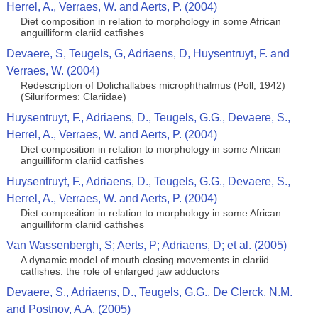
Herrel, A., Verraes, W. and Aerts, P. (2004)
Diet composition in relation to morphology in some African
anguilliform clariid catfishes
Devaere, S, Teugels, G, Adriaens, D, Huysentruyt, F. and
Verraes, W. (2004)
Redescription of Dolichallabes microphthalmus (Poll, 1942)
(Siluriformes: Clariidae)
Huysentruyt, F., Adriaens, D., Teugels, G.G., Devaere, S.,
Herrel, A., Verraes, W. and Aerts, P. (2004)
Diet composition in relation to morphology in some African
anguilliform clariid catfishes
Huysentruyt, F., Adriaens, D., Teugels, G.G., Devaere, S.,
Herrel, A., Verraes, W. and Aerts, P. (2004)
Diet composition in relation to morphology in some African
anguilliform clariid catfishes
Van Wassenbergh, S; Aerts, P; Adriaens, D; et al. (2005)
A dynamic model of mouth closing movements in clariid
catfishes: the role of enlarged jaw adductors
Devaere, S., Adriaens, D., Teugels, G.G., De Clerck, N.M.
and Postnov, A.A. (2005)