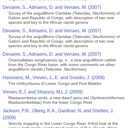
Devaere, S., Adriaens, D. and Verraes, W. (2007)
Survey of the anguilliform Clariidae (Teleostei, Siluriformes) of
Gabon and Republic of Congo, with description of two new
species and key to the African clariid genera
Devaere, S., Adriaens, D. and Verraes, W. (2007)
Survey of the anguilliform Clariidae (Teleostei, Siluriformes) of
Gabon and Republic of Congo, with description of two new
species and key to the African clariid genera
Devaere, S., Adriaens, D. and Verraes, W. (2007)
Channallabes sanghaensis sp. n., a new anguilliform catfish
from the Congo River basin, with some comments on other
anguilliform clariids (Teleostei, Siluriformes)
Hanssens, M., Vreven, J., E. and Snoeks, J. (2008)
The ichthyofauna of Lower Congo and Pool Malebo
Vreven, E.J. and Stiassny, M.L.J. (2009)
Mastacembelus simbi, a new dwarf spiny eel (Synbranchiformes:
Mastacembelidae) from the lower Congo River
Jackson, P.R., Oberg, K.A., Gardiner, N. and Shelton, J.
(2009)
Velocity mapping in the Lower Congo River: A first look at the