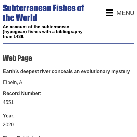
Subterranean Fishes of
MENU
the World
An account of the subterranean
(hypogean) fishes with a bibliography
from 1436.
Web Page
Earth’s deepest river conceals an evolutionary mystery
Elbein, A.
Record Number:
4551
Year:
2020