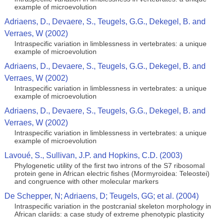
example of microevolution
Adriaens, D., Devaere, S., Teugels, G.G., Dekegel, B. and
Verraes, W (2002)
Intraspecific variation in limblessness in vertebrates: a unique
example of microevolution
Adriaens, D., Devaere, S., Teugels, G.G., Dekegel, B. and
Verraes, W (2002)
Intraspecific variation in limblessness in vertebrates: a unique
example of microevolution
Adriaens, D., Devaere, S., Teugels, G.G., Dekegel, B. and
Verraes, W (2002)
Intraspecific variation in limblessness in vertebrates: a unique
example of microevolution
Lavoué, S., Sullivan, J.P. and Hopkins, C.D. (2003)
Phylogenetic utility of the first two introns of the S7 ribosomal
protein gene in African electric fishes (Mormyroidea: Teleostei)
and congruence with other molecular markers
De Schepper, N; Adriaens, D; Teugels, GG; et al. (2004)
Intraspecific variation in the postcranial skeleton morphology in
African clariids: a case study of extreme phenotypic plasticity