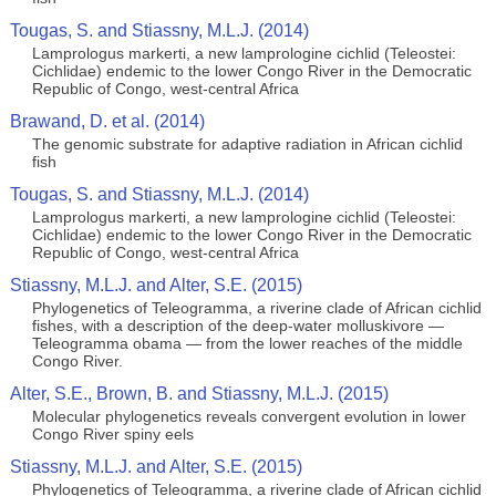
Tougas, S. and Stiassny, M.L.J. (2014)
Lamprologus markerti, a new lamprologine cichlid (Teleostei:
Cichlidae) endemic to the lower Congo River in the Democratic
Republic of Congo, west-central Africa
Brawand, D. et al. (2014)
The genomic substrate for adaptive radiation in African cichlid
fish
Tougas, S. and Stiassny, M.L.J. (2014)
Lamprologus markerti, a new lamprologine cichlid (Teleostei:
Cichlidae) endemic to the lower Congo River in the Democratic
Republic of Congo, west-central Africa
Stiassny, M.L.J. and Alter, S.E. (2015)
Phylogenetics of Teleogramma, a riverine clade of African cichlid
fishes, with a description of the deep-water molluskivore —
Teleogramma obama — from the lower reaches of the middle
Congo River.
Alter, S.E., Brown, B. and Stiassny, M.L.J. (2015)
Molecular phylogenetics reveals convergent evolution in lower
Congo River spiny eels
Stiassny, M.L.J. and Alter, S.E. (2015)
Phylogenetics of Teleogramma, a riverine clade of African cichlid