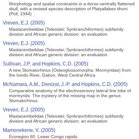
Morphology and spatial constraints in a dorso-ventrally flattened
skull, with a revised species description of Platyallabes tihoni
(Poll, 1944)
Vreven, E.J. (2005)
Mastacembelidae (Teleostei; Synbranchiformes) subfamily
division and African generic division: an evaluation
Vreven, E.J. (2005)
Mastacembelidae (Teleostei; Synbranchiformes) subfamily
division and African generic division: an evaluation
Sullivan, J.P. and Hopkins, C.D. (2005)
A new Stomatorhinus (Osteoglossomorpha: Mormyridae) from
the Ivindo River, Gabon, West Central Africa
McNamara, A.M., Denizot, J.-P. and Hopkins, C.D. (2005)
Comparative anatomy of the electrosensory lateral line lobe of
mormyrids: The mystery of the missing map in the genus
Stomatorhinus
Vreven, E.J. (2005)
Mastacembelidae (Teleostei; Synbranchiformes) subfamily
division and African generic division: an evaluation
Mamonekene, V. (2005)
Ecoregion 60. Lower Congo rapids