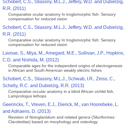
Schobert, C.S., Stiassny, M.L.J., Jeffery, W.D. and Dubielzig,
R.R. (2011)
Comparative ocular anatomy In troglomorphic fish: Sensory
compensation for reduced vision
Schobert, C.S., Stiassny, M.L.J., Jeffery, W.D. and Dubielzig,
R.R. (2011)
Comparative ocular anatomy In troglomorphic fish: Sensory
compensation for reduced vision
Lavoue, S., Miya, M., Arnegard, M.E., Sullivan, J.P., Hopkins,
C.D. and Nishida, M. (2012)
Comparable ages for the independent origins of electrogenesis
in African and South American weakly electric fishes
Schobert, C.S., Stiassny, M.L.J., Schwab, I.R., Zeiss, C.,
Schelly, R.C. and Dubielzig, R.R. (2013)
Comparative occular anatomy in a blind African cichlid fish,
Lamprologus lethops
Geerinckx, T., Vreven, E.J., Dierick, M., van Hoorebeke, L.
and Adriaens, D. (2013)
Revision of Notoglanidium and related gerera (Siluriformes:
Claroteidae) based on morphology and osteology