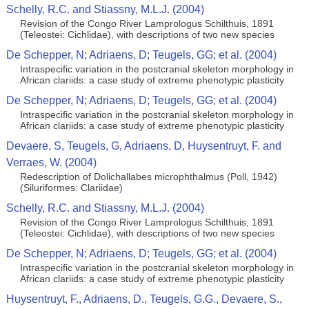
Schelly, R.C. and Stiassny, M.L.J. (2004)
Revision of the Congo River Lamprologus Schilthuis, 1891
(Teleostei: Cichlidae), with descriptions of two new species
De Schepper, N; Adriaens, D; Teugels, GG; et al. (2004)
Intraspecific variation in the postcranial skeleton morphology in
African clariids: a case study of extreme phenotypic plasticity
De Schepper, N; Adriaens, D; Teugels, GG; et al. (2004)
Intraspecific variation in the postcranial skeleton morphology in
African clariids: a case study of extreme phenotypic plasticity
Devaere, S, Teugels, G, Adriaens, D, Huysentruyt, F. and
Verraes, W. (2004)
Redescription of Dolichallabes microphthalmus (Poll, 1942)
(Siluriformes: Clariidae)
Schelly, R.C. and Stiassny, M.L.J. (2004)
Revision of the Congo River Lamprologus Schilthuis, 1891
(Teleostei: Cichlidae), with descriptions of two new species
De Schepper, N; Adriaens, D; Teugels, GG; et al. (2004)
Intraspecific variation in the postcranial skeleton morphology in
African clariids: a case study of extreme phenotypic plasticity
Huysentruyt, F., Adriaens, D., Teugels, G.G., Devaere, S.,