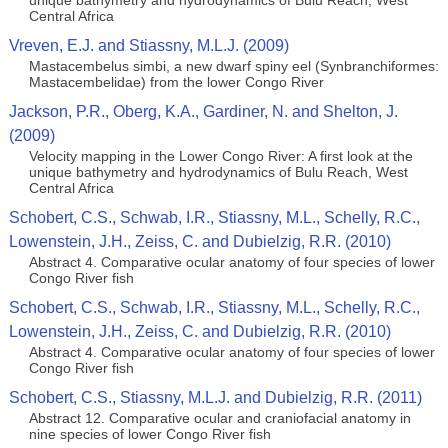
unique bathymetry and hydrodynamics of Bulu Reach, West
Central Africa
Vreven, E.J. and Stiassny, M.L.J. (2009)
Mastacembelus simbi, a new dwarf spiny eel (Synbranchiformes:
Mastacembelidae) from the lower Congo River
Jackson, P.R., Oberg, K.A., Gardiner, N. and Shelton, J.
(2009)
Velocity mapping in the Lower Congo River: A first look at the
unique bathymetry and hydrodynamics of Bulu Reach, West
Central Africa
Schobert, C.S., Schwab, I.R., Stiassny, M.L., Schelly, R.C.,
Lowenstein, J.H., Zeiss, C. and Dubielzig, R.R. (2010)
Abstract 4. Comparative ocular anatomy of four species of lower
Congo River fish
Schobert, C.S., Schwab, I.R., Stiassny, M.L., Schelly, R.C.,
Lowenstein, J.H., Zeiss, C. and Dubielzig, R.R. (2010)
Abstract 4. Comparative ocular anatomy of four species of lower
Congo River fish
Schobert, C.S., Stiassny, M.L.J. and Dubielzig, R.R. (2011)
Abstract 12. Comparative ocular and craniofacial anatomy in
nine species of lower Congo River fish