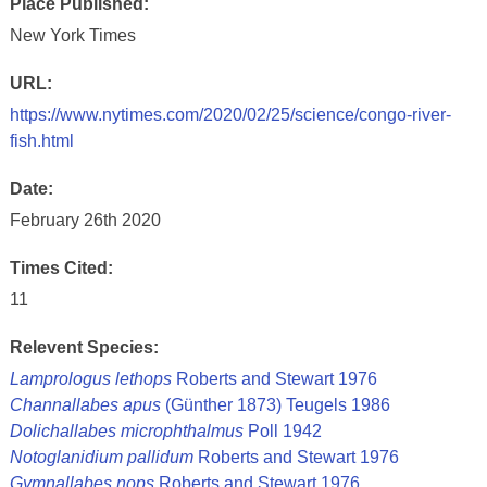
Place Published:
New York Times
URL:
https://www.nytimes.com/2020/02/25/science/congo-river-
fish.html
Date:
February 26th 2020
Times Cited:
11
Relevent Species:
Lamprologus lethops
Roberts and Stewart 1976
Channallabes apus
(Günther 1873) Teugels 1986
Dolichallabes microphthalmus
Poll 1942
Notoglanidium pallidum
Roberts and Stewart 1976
Gymnallabes nops
Roberts and Stewart 1976