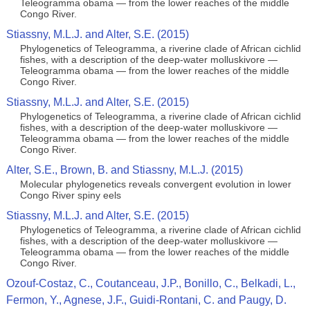
Teleogramma obama — from the lower reaches of the middle
Congo River.
Stiassny, M.L.J. and Alter, S.E. (2015)
Phylogenetics of Teleogramma, a riverine clade of African cichlid
fishes, with a description of the deep-water molluskivore —
Teleogramma obama — from the lower reaches of the middle
Congo River.
Stiassny, M.L.J. and Alter, S.E. (2015)
Phylogenetics of Teleogramma, a riverine clade of African cichlid
fishes, with a description of the deep-water molluskivore —
Teleogramma obama — from the lower reaches of the middle
Congo River.
Alter, S.E., Brown, B. and Stiassny, M.L.J. (2015)
Molecular phylogenetics reveals convergent evolution in lower
Congo River spiny eels
Stiassny, M.L.J. and Alter, S.E. (2015)
Phylogenetics of Teleogramma, a riverine clade of African cichlid
fishes, with a description of the deep-water molluskivore —
Teleogramma obama — from the lower reaches of the middle
Congo River.
Ozouf-Costaz, C., Coutanceau, J.P., Bonillo, C., Belkadi, L.,
Fermon, Y., Agnese, J.F., Guidi-Rontani, C. and Paugy, D.