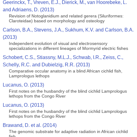
Geerinckx, T., Vreven, E.J., Dierick, M., van Hoorebeke, L.
and Adriaens, D. (2013)
Revision of Notoglanidium and related gerera (Siluriformes:
Claroteidae) based on morphology and osteology
Carlson, B.A., Stevens, J.A., Sukhum, K.V. and Carlson, B.A.
(2013)
Independent evolution of visual and electrosensory
specializations in different lineages of Mormyrid electric fishes
Schobert, C.S., Stiassny, M.L.J., Schwab, I.R., Zeiss, C.,
Schelly, R.C. and Dubielzig, R.R. (2013)
Comparative occular anatomy in a blind African cichlid fish,
Lamprologus lethops
Lucanus, O. (2013)
First notes on the husbandry of the blind cichlid Lamprologus
lethops from the Congo River
Lucanus, O. (2013)
First notes on the husbandry of the blind cichlid Lamprologus
lethops from the Congo River
Brawand, D. et al. (2014)
The genomic substrate for adaptive radiation in African cichlid
fish