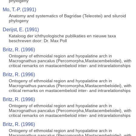
phylogeny
Mo, T.-P. (1991)
Anatomy and systematics of Bagridae (Teleostei) and siluroid
phylogeny
Derijst, E. (1991)
Kataloog der ichthyologische publikaties en nieuwe taxa
beschreven door: Dr. Max Poll
Britz, R. (1996)
Ontogeny of ethmoidal region and hyopalatine arch in
Macrognathus pancalus (Percomorpha,Mastacembeloidei), with
critical remarks on mastacembeloid inter- and intrarelationships
Britz, R. (1996)
Ontogeny of ethmoidal region and hyopalatine arch in
Macrognathus pancalus (Percomorpha,Mastacembeloidei), with
critical remarks on mastacembeloid inter- and intrarelationships
Britz, R. (1996)
Ontogeny of ethmoidal region and hyopalatine arch in
Macrognathus pancalus (Percomorpha,Mastacembeloidei), with
critical remarks on mastacembeloid inter- and intrarelationships
Britz, R. (1996)
Ontogeny of ethmoidal region and hyopalatine arch in
Macrognathus pancalus (Percomorpha,Mastacembeloidei), with