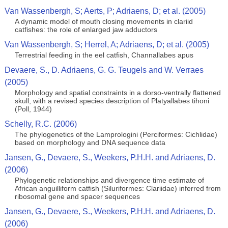
Van Wassenbergh, S; Aerts, P; Adriaens, D; et al. (2005)
A dynamic model of mouth closing movements in clariid
catfishes: the role of enlarged jaw adductors
Van Wassenbergh, S; Herrel, A; Adriaens, D; et al. (2005)
Terrestrial feeding in the eel catfish, Channallabes apus
Devaere, S., D. Adriaens, G. G. Teugels and W. Verraes
(2005)
Morphology and spatial constraints in a dorso-ventrally flattened
skull, with a revised species description of Platyallabes tihoni
(Poll, 1944)
Schelly, R.C. (2006)
The phylogenetics of the Lamprologini (Perciformes: Cichlidae)
based on morphology and DNA sequence data
Jansen, G., Devaere, S., Weekers, P.H.H. and Adriaens, D.
(2006)
Phylogenetic relationships and divergence time estimate of
African anguilliform catfish (Siluriformes: Clariidae) inferred from
ribosomal gene and spacer sequences
Jansen, G., Devaere, S., Weekers, P.H.H. and Adriaens, D.
(2006)