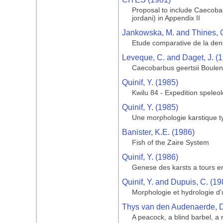
Proposal to include Caecobar
jordani) in Appendix II
Jankowska, M. and Thines, G
Etude comparative de la dens
Leveque, C. and Daget, J. (
Caecobarbus geertsii Boulen
Quinif, Y. (1985)
Kwilu 84 - Expedition spele
Quinif, Y. (1985)
Une morphologie karstique ty
Banister, K.E. (1986)
Fish of the Zaire System
Quinif, Y. (1986)
Genese des karsts a tours en
Quinif, Y. and Dupuis, C. (19
Morphologie et hydrologie d
Thys van den Audenaerde, D.
A peacock, a blind barbel, a