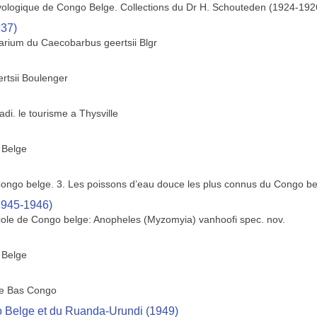
hyologique de Congo Belge. Collections du Dr H. Schouteden (1924-1926
937)
rium du Caecobarbus geertsii Blgr
rtsii Boulenger
di. le tourisme a Thysville
 Belge
ngo belge. 3. Les poissons d’eau douce les plus connus du Congo be
1945-1946)
ole de Congo belge: Anopheles (Myzomyia) vanhoofi spec. nov.
 Belge
the Bas Congo
o Belge et du Ruanda-Urundi (1949)