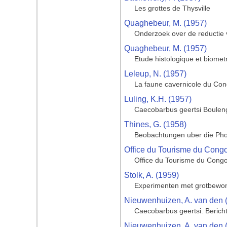
Les grottes de Thysville
Quaghebeur, M. (1957)
Onderzoek over de reductie 
Quaghebeur, M. (1957)
Etude histologique et biomet
Leleup, N. (1957)
La faune cavernicole du Co
Luling, K.H. (1957)
Caecobarbus geertsi Bouleng
Thines, G. (1958)
Beobachtungen uber die Phot
Office du Tourisme du Cong
Office du Tourisme du Cong
Stolk, A. (1959)
Experimenten met grotbewo
Nieuwenhuizen, A. van den 
Caecobarbus geertsi. Bericht
Nieuwenhuizen, A. van den 