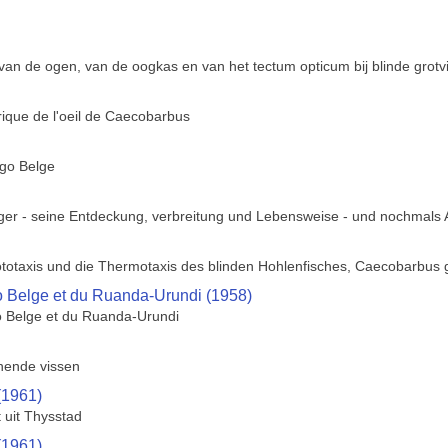
van de ogen, van de oogkas en van het tectum opticum bij blinde grotv
rique de l'oeil de Caecobarbus
ngo Belge
er - seine Entdeckung, verbreitung und Lebensweise - und nochmals 
otaxis und die Thermotaxis des blinden Hohlenfisches, Caecobarbus g
o Belge et du Ruanda-Urundi (1958)
o Belge et du Ruanda-Urundi
nende vissen
(1961)
 uit Thysstad
(1961)