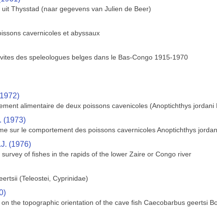
 uit Thysstad (naar gegevens van Julien de Beer)
oissons cavernicoles et abyssaux
ivites des speleologues belges dans le Bas-Congo 1915-1970
(1972)
ent alimentaire de deux poissons cavenicoles (Anoptichthys jordani H
. (1973)
rme sur le comportement des poissons cavernicoles Anoptichthys jordan
.J. (1976)
survey of fishes in the rapids of the lower Zaire or Congo river
rtsii (Teleostei, Cyprinidae)
0)
s on the topographic orientation of the cave fish Caecobarbus geertsi B