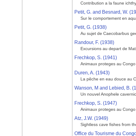
Contribution a la faune icht
Petit, G. and Besnard, W. (1
Sur le comportement en aqua
Petit, G. (1938)
Au sujet de Caecobarbus gee
Randour, F. (1938)
Excursions au depart de Mata
Frechkop, S. (1941)
Animaux proteges au Congo
Duren, A. (1943)
La pêche en eau douce au Co
Wanson, M and Lebied, B. (
Un nouvel Anophele cavernic
Frechkop, S. (1947)
Animaux proteges au Congo
Atz, J.W. (1949)
Sightless cave fishes from 
Office du Tourisme du Cong