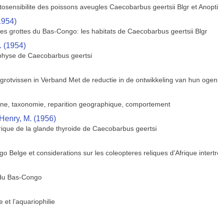
osensibilite des poissons aveugles Caecobarbus geertsii Blgr et Anopt
1954)
des grottes du Bas-Congo: les habitats de Caecobarbus geertsii Blgr
. (1954)
ophyse de Caecobarbus geertsi
grotvissen in Verband Met de reductie in de ontwikkeling van hun ogen
gine, taxonomie, reparition geographique, comportement
Henry, M. (1956)
rique de la glande thyroide de Caecobarbus geertsi
 Belge et considerations sur les coleopteres reliques d'Afrique intertr
 du Bas-Congo
et l’aquariophilie