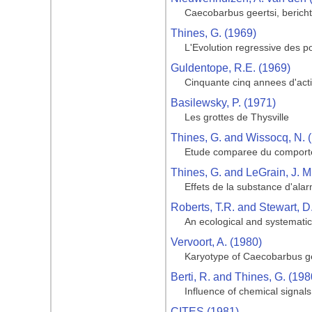
Caecobarbus geertsi, bericht
Thines, G. (1969)
L'Evolution regressive des p
Guldentope, R.E. (1969)
Cinquante cinq annees d'act
Basilewsky, P. (1971)
Les grottes de Thysville
Thines, G. and Wissocq, N. 
Etude comparee du comportem
Thines, G. and LeGrain, J. M
Effets de la substance d'ala
Roberts, T.R. and Stewart, D
An ecological and systematic 
Vervoort, A. (1980)
Karyotype of Caecobarbus gee
Berti, R. and Thines, G. (198
Influence of chemical signal
CITES (1981)