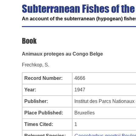
Subterranean Fishes of the
An account of the subterranean (hypogean) fishes
Book
Animaux proteges au Congo Belge
Frechkop, S.
Record Number:
4666
Year:
1947
Publisher:
Institut des Parcs Nationau
Place Published:
Bruxelles
Times Cited:
1
Relevent Species:
Caecobarbus geertsii
Boulen