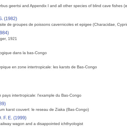
bus geertsi and Appendix I and all other species of blind cave fishes 
. (1982)
ite de groupes de poissons cavernicoles et epigee (Characidae, Cyprin
1984)
ger, 1921
ologique dans la bas-Congo
pique en zone intertropicale: les karsts de Bas-Congo
 pays intertropicale: l'example du Bas-Congo
89)
'um karst couvert: le reseau de Ziaka (Bas-Congo)
 F. E. (1999)
 railway wagon and a disappointed ichthyologist