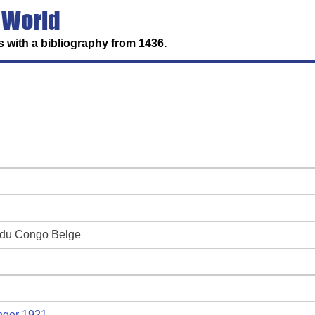
 World
 with a bibliography from 1436.
x du Congo Belge
ger 1921