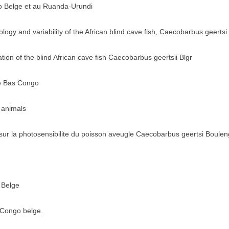
 Belge et au Ruanda-Urundi
ology and variability of the African blind cave fish, Caecobarbus geertsi
tion of the blind African cave fish Caecobarbus geertsii Blgr
he Bas Congo
 animals
ur la photosensibilite du poisson aveugle Caecobarbus geertsi Boulen
 Belge
 Congo belge.