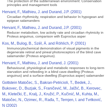
The protection of the subterranean environment: Conservation
principles and management tools
Hervant, F., Mathieu, J. and Durand, J.P. (2001)
Circadian rhythmicity, respiration and behavior In hypogean and
epigean salamanders
Hervant, F., Mathieu, J. and Durand, J.P. (2001)
Reducer metabolism, low activity rate and circadian rhytmicity in
Proteus anguinus, comparison with Euproctus asper
Kos, M., Bulog, B., Szél, Á. and Röhlich, P. (2001)
Immunocytochemical demonstration of visual pigments in the
degenerate retinal and pineal photoreceptors of the blind cave
salamander (Proteus anguinus).
Hervant, F., Mathieu, J. and Durand, J. (2001)
Behavioural, physiological and metabolic responses to long-term
starvation and refeeding in a blind cave-dwelling (Proteus
anguinus) and a surface-dwelling (Euproctus asper) salamander
Gottstein Matočec, S., Bakran-Petricioli, T., Bedek, J.,
Bukovec, D., Buzjak, S., Franičević, M., Jalžić, B., Kerovec,
M., Kletečki, E., Kralj, J., Kružić, P., Kučinić, M., Kuhta, M.,
Matočec, N., Ozimec, R., Rađa, T., Ternjen, I. and Tvrtković,
N (2002)