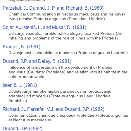
Parzefall, J., Durand, J. P. and Richard, B. (1980)
Chemical Communication in Necturus maculosus and his cave-
living relative Proteus anguinus (Proteidae, Urodela)
Sojar, A., Istenič, L. and Musar, D. (1981)
Udisanje vazduha i problematika uloge pluća kod Proteus (Air
Inhaling and problems of the role of lungs with the Proteus)
Kranjec, N. (1981)
Razsirjenost in variabilnost mocerila (Proteus anguinus Laurenti)
Durand, J.P. and Delay, B. (1981)
Influence of temperature on the development of Proteus
anguinus (Caudata: Proteidae) and relation with its habitat in the
subterranean world
Istenič, L. (1981)
Uopštevanje hidrokemijskih parametrov pri proučavanju
adaptacij pri močerilu (Proteus anguinus Laur.: Urodela.
Amphibia)
Richard, J., Parzefal, V.J. and Durand, J.P. (1982)
Communication chimique chez deux Proteidae Proteus anguinus
et Necturus maculosus
Durand, J.P. (1982)