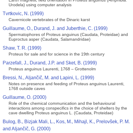
Earth magnetic field orientation in Proteus anguinus (Amphibia:
Urodela) using computer analysis
Tvrtkovic, N. (1999)
Cavernicole vertebrates of the Dinaric karst
Guillaume, O., Durand, J. and Juberthie, C. (1999)
Spermatophores of Proteus anguinus (Caudata, Proteidae) and
Euproctus asper (Caudata, Salamandridae)
Shaw, T. R. (1999)
Proteus for sale and for science in the 19th century
Parzefall, J., Durand, J.P. and Sket, B. (1999)
Proteus anguinus Laurenti, 1768 – Grottenolm
Bressi, N., Aljančič, M. and Lapini, L. (1999)
Notes on presence and feeding of Proteus anguinus Laurenti,
1768 outside caves
Guillaume, O. (2000)
Role of the chemical communication and the behavioural
interactions among conspecifics in the choice of shelters by the
cave dwelling Proteus anguinus L. (Caudata, Proteidae)
Bulog, B., Bizjak Mali, L., Kos, M., Mihajl, K., Prelovšek, P. M.
and Aljančič, G. (2000)