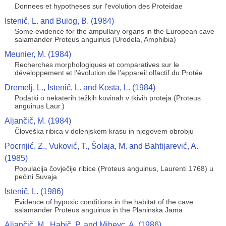
Donnees et hypotheses sur l'evolution des Proteidae
Istenič, L. and Bulog, B. (1984)
Some evidence for the ampullary organs in the European cave
salamander Proteus anguinus (Urodela, Amphibia)
Meunier, M. (1984)
Recherches morphologiques et comparatives sur le
développement et l'évolution de l'appareil olfactif du Protée
Dremelj, L., Istenič, L. and Kosta, L. (1984)
Podatki o nekaterih težkih kovinah v tkivih proteja (Proteus
anguinus Laur.)
Aljančič, M. (1984)
Človeška ribica v dolenjskem krasu in njegovem obrobju
Pocrnjić, Z., Vuković, T., Šolaja, M. and Bahtijarević, A.
(1985)
Populacija čovječije ribice (Proteus anguinus, Laurenti 1768) u
pećini Suvaja
Istenič, L. (1986)
Evidence of hypoxic conditions in the habitat of the cave
salamander Proteus anguinus in the Planinska Jama
Aljančič, M., Habič, P. and Mihevc, A. (1986)