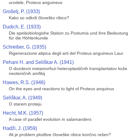
urodele, Proteus anguineus
Grošelj, P. (1933)
Kako so odkrili človeško ribico?
Dudich, E. (1933)
Die speläobiologishe Station zu Postumia und ihre Bedeutung
für die Höhlenkunde
Schreiber, G. (1935)
Rigenerazione atipica degli arti del Proteus anguineus Laur
Pehani H. and Seliškar A. (1941)
O dozdevni metamorfozi heteroplastičnih transplantatov kože
neoteničnih amfibij
Hawes, R.S. (1946)
On the eyes and reactions to light of Proteus anquinus
Seliškar, A. (1949)
O starem proteju
Hecht, M.K. (1957)
A case of parallel evolution in salamanders
Hadži, J. (1959)
Ali je problem ploditve človeške ribice končno rešen?