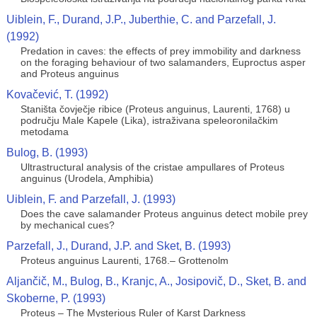
Uiblein, F., Durand, J.P., Juberthie, C. and Parzefall, J.
(1992)
Predation in caves: the effects of prey immobility and darkness
on the foraging behaviour of two salamanders, Euproctus asper
and Proteus anguinus
Kovačević, T. (1992)
Staništa čovječje ribice (Proteus anguinus, Laurenti, 1768) u
području Male Kapele (Lika), istraživana speleoronilačkim
metodama
Bulog, B. (1993)
Ultrastructural analysis of the cristae ampullares of Proteus
anguinus (Urodela, Amphibia)
Uiblein, F. and Parzefall, J. (1993)
Does the cave salamander Proteus anguinus detect mobile prey
by mechanical cues?
Parzefall, J., Durand, J.P. and Sket, B. (1993)
Proteus anguinus Laurenti, 1768.– Grottenolm
Aljančič, M., Bulog, B., Kranjc, A., Josipovič, D., Sket, B. and
Skoberne, P. (1993)
Proteus – The Mysterious Ruler of Karst Darkness