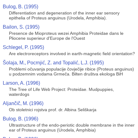
Bulog, B. (1995)
Differentiation and degeneration of the inner ear sensory
epithelia of Proteus anguinus (Urodela, Amphibia).
Bailon, S. (1995)
Presence de Mioproteus wezei Amphibia Proteidae dans le
Pliocene superieur d'Europe de l'Ouest
Schlegel, P. (1995)
Are electroreceptors involved in earth-magnetic field orientation?
Šolaja, M., Pocrnjić, Z. and Topalić, L.J. (1995)
Problemi očuvanja populacije čovječije ribice (Proteus anguinus)
u podzemnim vodama Grmeča. Bilten društva ekologa BiH
Larson, A. (1996)
The Tree of Life Web Project: Proteidae. Mudpuppies,
waterdogs
Aljančič, M. (1996)
Ob stoletnici rojstva prof. dr. Albina Seliškarja
Bulog, B. (1996)
Ultrastructure of the endo-periotic double membrane in the inner
ear of Proteus anguinus (Urodela, Amphibia)