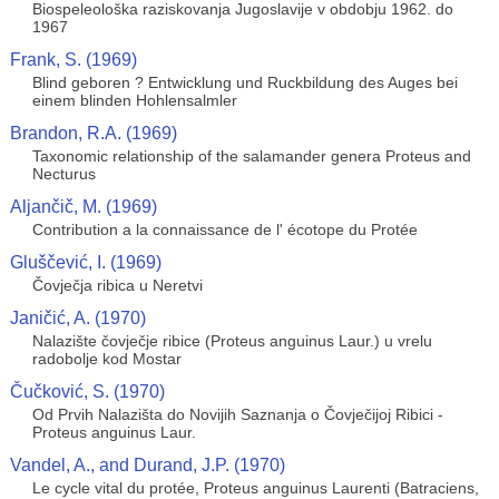
Biospeleološka raziskovanja Jugoslavije v obdobju 1962. do
1967
Frank, S. (1969)
Blind geboren ? Entwicklung und Ruckbildung des Auges bei
einem blinden Hohlensalmler
Brandon, R.A. (1969)
Taxonomic relationship of the salamander genera Proteus and
Necturus
Aljančič, M. (1969)
Contribution a la connaissance de l' écotope du Protée
Gluščević, I. (1969)
Čovječja ribica u Neretvi
Janičić, A. (1970)
Nalazište čovječje ribice (Proteus anguinus Laur.) u vrelu
radobolje kod Mostar
Čučković, S. (1970)
Od Prvih Nalazišta do Novijih Saznanja o Čovječijoj Ribici -
Proteus anguinus Laur.
Vandel, A., and Durand, J.P. (1970)
Le cycle vital du protée, Proteus anguinus Laurenti (Batraciens,