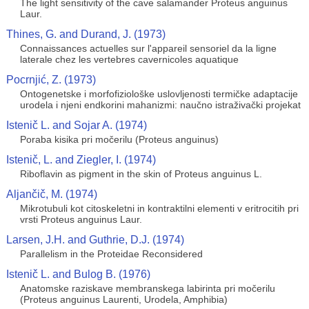
The light sensitivity of the cave salamander Proteus anguinus
Laur.
Thines, G. and Durand, J. (1973)
Connaissances actuelles sur l'appareil sensoriel da la ligne
laterale chez les vertebres cavernicoles aquatique
Pocrnjić, Z. (1973)
Ontogenetske i morfofiziološke uslovljenosti termičke adaptacije
urodela i njeni endkorini mahanizmi: naučno istraživački projekat
Istenič L. and Sojar A. (1974)
Poraba kisika pri močerilu (Proteus anguinus)
Istenič, L. and Ziegler, I. (1974)
Riboflavin as pigment in the skin of Proteus anguinus L.
Aljančič, M. (1974)
Mikrotubuli kot citoskeletni in kontraktilni elementi v eritrocitih pri
vrsti Proteus anguinus Laur.
Larsen, J.H. and Guthrie, D.J. (1974)
Parallelism in the Proteidae Reconsidered
Istenič L. and Bulog B. (1976)
Anatomske raziskave membranskega labirinta pri močerilu
(Proteus anguinus Laurenti, Urodela, Amphibia)