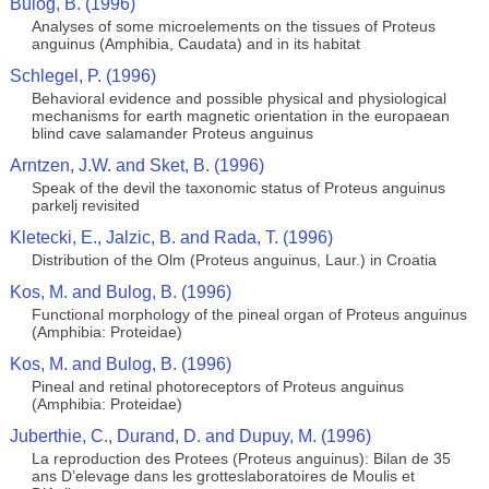
Bulog, B. (1996)
Analyses of some microelements on the tissues of Proteus
anguinus (Amphibia, Caudata) and in its habitat
Schlegel, P. (1996)
Behavioral evidence and possible physical and physiological
mechanisms for earth magnetic orientation in the europaean
blind cave salamander Proteus anguinus
Arntzen, J.W. and Sket, B. (1996)
Speak of the devil the taxonomic status of Proteus anguinus
parkelj revisited
Kletecki, E., Jalzic, B. and Rada, T. (1996)
Distribution of the Olm (Proteus anguinus, Laur.) in Croatia
Kos, M. and Bulog, B. (1996)
Functional morphology of the pineal organ of Proteus anguinus
(Amphibia: Proteidae)
Kos, M. and Bulog, B. (1996)
Pineal and retinal photoreceptors of Proteus anguinus
(Amphibia: Proteidae)
Juberthie, C., Durand, D. and Dupuy, M. (1996)
La reproduction des Protees (Proteus anguinus): Bilan de 35
ans D’elevage dans les grotteslaboratoires de Moulis et