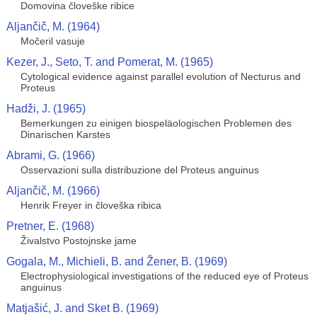
Domovina človeške ribice
Aljančič, M. (1964)
Močeril vasuje
Kezer, J., Seto, T. and Pomerat, M. (1965)
Cytological evidence against parallel evolution of Necturus and
Proteus
Hadži, J. (1965)
Bemerkungen zu einigen biospeläologischen Problemen des
Dinarischen Karstes
Abrami, G. (1966)
Osservazioni sulla distribuzione del Proteus anguinus
Aljančič, M. (1966)
Henrik Freyer in človeška ribica
Pretner, E. (1968)
Živalstvo Postojnske jame
Gogala, M., Michieli, B. and Žener, B. (1969)
Electrophysiological investigations of the reduced eye of Proteus
anguinus
Matjašić, J. and Sket B. (1969)