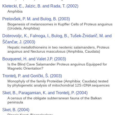
Kletecki, E., Jalzic, B. and Rada, T. (2002)
Amphibia
Prelovšek, P. M. and Bulog, B. (2003)
Biogenesis of melanosomes in Kupffer Cells of Proteus anguinus
(Urodela, Amphibia)
Dobrovoljc, K., Falnoga, I., Bulog, B., Tušek-Žnidarič, M. and
Ščančar, J. (2003)
Hepatic metallothioneins in two neotenic salamanders, Proteus
anguinus and Necturus masculosus (Amphibia, Caudata)
Bouquerel, H. and Valet J.P. (2003)
Is the Blind Cave Salamander Proteus anguinus Equipped for
Magnetic Orientation?
Trontelj, P. and Gorički, Š. (2003)
Monophyly of the family Proteidae (Amphibia: Caudata) tested
by phylogenetic analysis of mitochondrial 12S rDNA sequences
Sket, B., Paragamian, K. and Trontelj, P. (2004)
A census of the obligate subterranean fauna of the Balkan
peninsula
Sket, B. (2004)