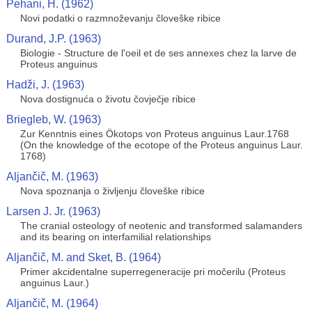
Pehani, H. (1962)
Novi podatki o razmnoževanju človeške ribice
Durand, J.P. (1963)
Biologie - Structure de l'oeil et de ses annexes chez la larve de
Proteus anguinus
Hadži, J. (1963)
Nova dostignuća o životu čovječje ribice
Briegleb, W. (1963)
Zur Kenntnis eines Ökotops von Proteus anguinus Laur.1768
(On the knowledge of the ecotope of the Proteus anguinus Laur.
1768)
Aljančič, M. (1963)
Nova spoznanja o življenju človeške ribice
Larsen J. Jr. (1963)
The cranial osteology of neotenic and transformed salamanders
and its bearing on interfamilial relationships
Aljančič, M. and Sket, B. (1964)
Primer akcidentalne superregeneracije pri močerilu (Proteus
anguinus Laur.)
Aljančič, M. (1964)