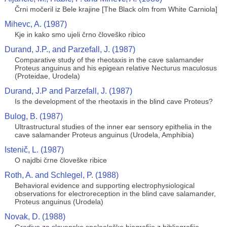
Črni močeril iz Bele krajine [The Black olm from White Carniola]
Mihevc, A. (1987)
Kje in kako smo ujeli črno človeško ribico
Durand, J.P., and Parzefall, J. (1987)
Comparative study of the rheotaxis in the cave salamander
Proteus anguinus and his epigean relative Necturus maculosus
(Proteidae, Urodela)
Durand, J.P and Parzefall, J. (1987)
Is the development of the rheotaxis in the blind cave Proteus?
Bulog, B. (1987)
Ultrastructural studies of the inner ear sensory epithelia in the
cave salamander Proteus anguinus (Urodela, Amphibia)
Istenič, L. (1987)
O najdbi črne človeške ribice
Roth, A. and Schlegel, P. (1988)
Behavioral evidence and supporting electrophysiological
observations for electroreception in the blind cave salamander,
Proteus anguinus (Urodela)
Novak, D. (1988)