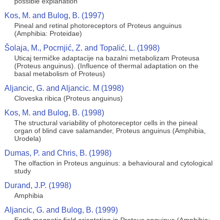
possible explanation
Kos, M. and Bulog, B. (1997)
Pineal and retinal photoreceptors of Proteus anguinus
(Amphibia: Proteidae)
Šolaja, M., Pocrnjić, Z. and Topalić, L. (1998)
Uticaj termičke adaptacije na bazalni metabolizam Proteusa
(Proteus anguinus). (Influence of thermal adaptation on the
basal metabolism of Proteus)
Aljancic, G. and Aljancic. M (1998)
Cloveska ribica (Proteus anguinus)
Kos, M. and Bulog, B. (1998)
The structural variability of photoreceptor cells in the pineal
organ of blind cave salamander, Proteus anguinus (Amphibia,
Urodela)
Dumas, P. and Chris, B. (1998)
The olfaction in Proteus anguinus: a behavioural and cytological
study
Durand, J.P. (1998)
Amphibia
Aljancic, G. and Bulog, B. (1999)