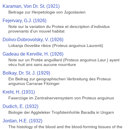
Karaman, Von Dr. St. (1921)
Beitrage zur Herpetologie von Jugoslavien
Fejervary, G.J. (1926)
Note sur la variation du Protee et description d'individus
provenants d'un nouvel habitat
Dolivo-Dobrovolsky, V. (1926)
Lobanja človeške ribice (Proteus anguinus Laurenti)
Gadeau de Kerville, H. (1926)
Note sur un Protée anguillard (Proteus anguinus Laur.) ayant
vécu huit ans sans aucune nourriture
Bolkay, Dr. St. J. (1929)
Ein Beitrag zur geographischen Verbreitung des Proteus
anguinus Carrarae Fitzinger
Kreht, H. (1931)
Faserzüge im Zentralnervensystem von Proteus anguinus
Dudich, E. (1932)
Biologie der Aggteleker Tropfsteinhohle Baradla in Ungarn
Jordan, H.E. (1932)
The histology of the blood and the blood-forming tissues of the