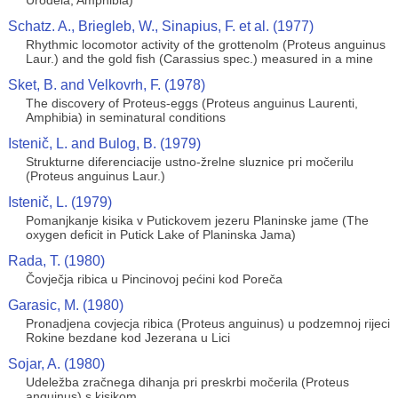
Urodela, Amphibia)
Schatz. A., Briegleb, W., Sinapius, F. et al. (1977)
Rhythmic locomotor activity of the grottenolm (Proteus anguinus
Laur.) and the gold fish (Carassius spec.) measured in a mine
Sket, B. and Velkovrh, F. (1978)
The discovery of Proteus-eggs (Proteus anguinus Laurenti,
Amphibia) in seminatural conditions
Istenič, L. and Bulog, B. (1979)
Strukturne diferenciacije ustno-žrelne sluznice pri močerilu
(Proteus anguinus Laur.)
Istenič, L. (1979)
Pomanjkanje kisika v Putickovem jezeru Planinske jame (The
oxygen deficit in Putick Lake of Planinska Jama)
Rada, T. (1980)
Čovječja ribica u Pincinovoj pećini kod Poreča
Garasic, M. (1980)
Pronadjena covjecja ribica (Proteus anguinus) u podzemnoj rijeci
Rokine bezdane kod Jezerana u Lici
Sojar, A. (1980)
Udeležba zračnega dihanja pri preskrbi močerila (Proteus
anguinus) s kisikom