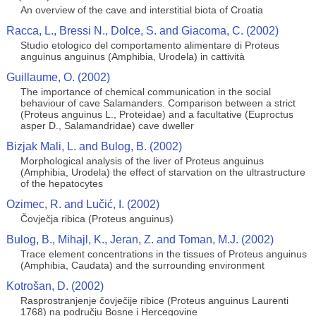
An overview of the cave and interstitial biota of Croatia
Racca, L., Bressi N., Dolce, S. and Giacoma, C. (2002)
Studio etologico del comportamento alimentare di Proteus
anguinus anguinus (Amphibia, Urodela) in cattività
Guillaume, O. (2002)
The importance of chemical communication in the social
behaviour of cave Salamanders. Comparison between a strict
(Proteus anguinus L., Proteidae) and a facultative (Euproctus
asper D., Salamandridae) cave dweller
Bizjak Mali, L. and Bulog, B. (2002)
Morphological analysis of the liver of Proteus anguinus
(Amphibia, Urodela) the effect of starvation on the ultrastructure
of the hepatocytes
Ozimec, R. and Lučić, I. (2002)
Čovječja ribica (Proteus anguinus)
Bulog, B., Mihajl, K., Jeran, Z. and Toman, M.J. (2002)
Trace element concentrations in the tissues of Proteus anguinus
(Amphibia, Caudata) and the surrounding environment
Kotrošan, D. (2002)
Rasprostranjenje čovječije ribice (Proteus anguinus Laurenti
1768) na području Bosne i Hercegovine