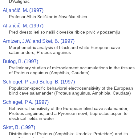
D’Aulignac
Aljančič, M. (1997)
Profesor Albin Seliškar in človeška ribica
Aljančič, M. (1997)
Pred dvesto leti so našli človeške ribice prvič v podzemlju
Arntzen, J.W. and Sket, B. (1997)
Morphometric analysis of black and white European cave
salamanders, Proteus anguinus
Bulog, B. (1997)
Preliminary studies of microelement accumulations in the tissues
of Proteus anguinus (Amphibia, Caudata)
Schlegel, P. and Bulog, B. (1997)
Population-specific behavioral electrosensitivity of the European
blind cave salamander (Proteus anguinus, Amphibia, Caudata)
Schlegel, P.A. (1997)
Behavioral sensitivity of the European blind cave salamander,
Proteus anguinus, and a Pyrenean newt, Euproctus asper, to
electrical fields in water
Sket, B. (1997)
Distribution of Proteus (Amphibia: Urodela: Proteidae) and its