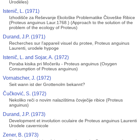
Urodèles)
Istenič, L. (1971)
Izhodišče za Reševanje Ekološke Problematike Človeške Ribice
(Proteus anguinus Laur.1768.) (Approach to the solution of the
problem of the ecology of Proteus)
Durand, J.P. (1971)
Recherches sur l'appareil visuel du protee, Proteus anguinus
Laurenti, urodele hypoge
Istenič, L. and Sojar, A. (1972)
Poraba kisika pri Močerilu - Proteus anguinus (Oxygen
Consumption of Proteus anguinus)
Vornatscher, J. (1972)
Seit wann ist der Grottenolm bekannt?
Čučković, S. (1972)
Nekoliko reči o novim nalazištima čovječije ribice (Proteus
anguinus)
Durand, J.P. (1973)
Development et involution oculaire de Proteus anguinus Laurenti
Urodele cavernicole
Zener, B. (1973)