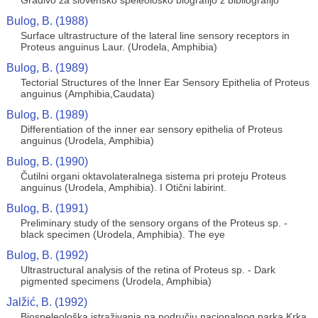
Gradivo za slovensko speleološko biografijo z bibliografijo
Bulog, B. (1988)
Surface ultrastructure of the lateral line sensory receptors in
Proteus anguinus Laur. (Urodela, Amphibia)
Bulog, B. (1989)
Tectorial Structures of the lnner Ear Sensory Epithelia of Proteus
anguinus (Amphibia,Caudata)
Bulog, B. (1989)
Differentiation of the inner ear sensory epithelia of Proteus
anguinus (Urodela, Amphibia)
Bulog, B. (1990)
Čutilni organi oktavolateralnega sistema pri proteju Proteus
anguinus (Urodela, Amphibia). I Otični labirint.
Bulog, B. (1991)
Preliminary study of the sensory organs of the Proteus sp. -
black specimen (Urodela, Amphibia). The eye
Bulog, B. (1992)
Ultrastructural analysis of the retina of Proteus sp. - Dark
pigmented specimens (Urodela, Amphibia)
Jalžić, B. (1992)
Biospeleološka istraživanja na području nacionalnog parka Krka