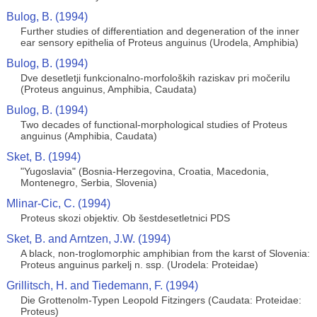
Bulog, B. (1994)
Further studies of differentiation and degeneration of the inner
ear sensory epithelia of Proteus anguinus (Urodela, Amphibia)
Bulog, B. (1994)
Dve desetletji funkcionalno-morfoloških raziskav pri močerilu
(Proteus anguinus, Amphibia, Caudata)
Bulog, B. (1994)
Two decades of functional-morphological studies of Proteus
anguinus (Amphibia, Caudata)
Sket, B. (1994)
"Yugoslavia" (Bosnia-Herzegovina, Croatia, Macedonia,
Montenegro, Serbia, Slovenia)
Mlinar-Cic, C. (1994)
Proteus skozi objektiv. Ob šestdesetletnici PDS
Sket, B. and Arntzen, J.W. (1994)
A black, non-troglomorphic amphibian from the karst of Slovenia:
Proteus anguinus parkelj n. ssp. (Urodela: Proteidae)
Grillitsch, H. and Tiedemann, F. (1994)
Die Grottenolm-Typen Leopold Fitzingers (Caudata: Proteidae:
Proteus)