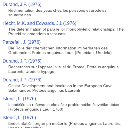
Durand, J.P. (1976)
Rudimentation des yeux chez les poissons et urodeles
souterraines
Hecht, M.K. and Edwards, J.L (1976)
The determination of parallel or monophyletic relationships: The
Proteid salamanders a test case
Parzefall, J. (1976)
Die Rolle der chemischen Information im Verhalten des
Grottenolms Proteus anguinus Laur. (Proteidae, Urodela)
Durand, J.P. (1976)
Recherches sur l'appareil visuel du Protee, Proteus anguinus
Laurenti, Urodele hypoge
Durand, J.P. (1976)
Ocular Development and Involution in the European Cave
Salamander, Proteus anguinus Laurenti
Istenič, L. (1976)
Ishodišče za reševanje ekološke problematike človeške ribice
(Proteus anguinus Laur. 1768)
Istenič, L. (1976)
Endolimfatični organ pri močerilu (Proteus anguinus Laurentis,